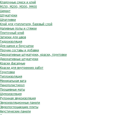
Кладочные смеси и клей
М150, М200, М300, М400
Цемент
Штукатурки
Шпатлевки
Клей для утеплителя, базовый слой
Наливные полы и стяжки
Плиточный клей
Затирки для швов
Гидроизоляция
Для камня и брусчатки
Прочие составы и добавки
Декоративные штукатурки, краски, грунтовки
Декоративные штукатурки
Краски фасадные
Краски для внутренних работ
Грунтовки
Теплоизоляция
Минеральная вата
Пенополистирол
Прошивные маты
Шумоизоляция
Рулонная звукоизоляция
Звукоизоляционные панели
Звукопоглощающие плиты
Акустические панели