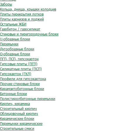
Заборы
Кольца, днища, крышки колодцев
Плиты перекрытия лотков
Плиты карнизов и лоджий
Остальные ЖБИ
Газобетон / газосиликат
Стеновые и перегородочные блоки
U-образные блоки
Перемычки
Дугообразные блоки
O-образные блоки
ПГП, ПСП, гипсокартон
Гипсовые плиты (ПГП)
Силикатные плиты (ПСП)
Гипсокартон (ГКЛ)
Профили для гипсокартона
Прочие стеновые блоки
Керамзитобетонные блоки
Бетонные блоки
Полистиролбетонные перемычки
Кирпич, керамика
Строительный кирпич
Облицовочный кирпич
Керамические блоки
Перемычки керамические
Строительные смеси