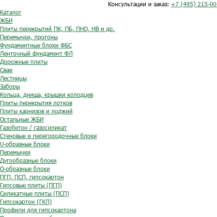
Консультации и заказ:
+7 (495) 215-00
Каталог
ЖБИ
Плиты перекрытий ПК, ПБ, ПНО, НВ и др.
Перемычки, прогоны
Фундаментные блоки ФБС
Ленточный фундамент ФЛ
Дорожные плиты
Сваи
Лестницы
Заборы
Кольца, днища, крышки колодцев
Плиты перекрытия лотков
Плиты карнизов и лоджий
Остальные ЖБИ
Газобетон / газосиликат
Стеновые и перегородочные блоки
U-образные блоки
Перемычки
Дугообразные блоки
O-образные блоки
ПГП, ПСП, гипсокартон
Гипсовые плиты (ПГП)
Силикатные плиты (ПСП)
Гипсокартон (ГКЛ)
Профили для гипсокартона