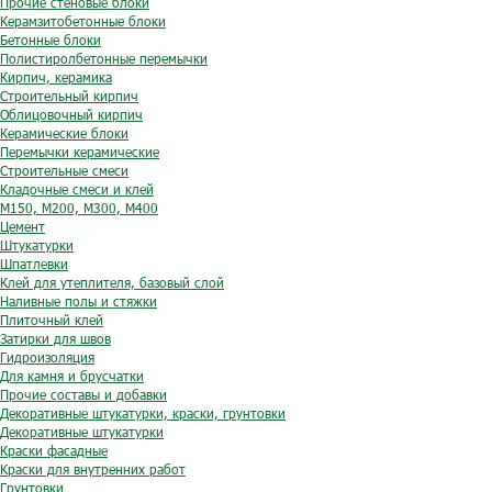
Прочие стеновые блоки
Керамзитобетонные блоки
Бетонные блоки
Полистиролбетонные перемычки
Кирпич, керамика
Строительный кирпич
Облицовочный кирпич
Керамические блоки
Перемычки керамические
Строительные смеси
Кладочные смеси и клей
М150, М200, М300, М400
Цемент
Штукатурки
Шпатлевки
Клей для утеплителя, базовый слой
Наливные полы и стяжки
Плиточный клей
Затирки для швов
Гидроизоляция
Для камня и брусчатки
Прочие составы и добавки
Декоративные штукатурки, краски, грунтовки
Декоративные штукатурки
Краски фасадные
Краски для внутренних работ
Грунтовки