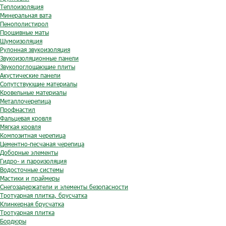
Теплоизоляция
Минеральная вата
Пенополистирол
Прошивные маты
Шумоизоляция
Рулонная звукоизоляция
Звукоизоляционные панели
Звукопоглощающие плиты
Акустические панели
Сопутствующие материалы
Кровельные материалы
Металлочерепица
Профнастил
Фальцевая кровля
Мягкая кровля
Композитная черепица
Цементно-песчаная черепица
Доборные элементы
Гидро- и пароизоляция
Водосточные системы
Мастики и праймеры
Снегозадержатели и элементы безопасности
Тротуарная плитка, брусчатка
Клинкерная брусчатка
Тротуарная плитка
Бордюры