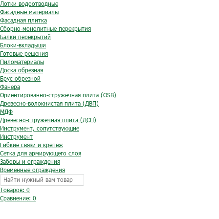
Лотки водоотводные
Фасадные материалы
Фасадная плитка
Сборно-монолитные перекрытия
Балки перекрытий
Блоки-вкладыши
Готовые решения
Пиломатериалы
Доска обрезная
Брус обрезной
Фанера
Ориентированно-стружечная плита (OSB)
Древесно-волокнистая плита (ДВП)
МДФ
Древесно-стружечная плита (ДСП)
Инструмент, сопутствующие
Инструмент
Гибкие связи и крепеж
Сетка для армирующего слоя
Заборы и ограждения
Временные ограждения
Товаров: 0
Сравнение:
0