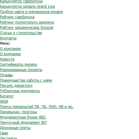
Калькулятор газобетона
Калькулятор кровли Grand Line
Подбор цвета и материалов кровли
Рейтинг газобетона
Рейтинг полнотелого кирпича
Рейтинг керамических блоков
Статьи о строительстве
Контакты
Меню
О компании
О компании
Новости
Сертификаты дилера
Реализованные проекты
Отзывы
Преимущества работы с нами
Письмо директору
Публичные документы
Каталог
ЖБИ
Плиты перекрытий ПК, ПБ, ПНО, НВ и др.
Перемычки, прогоны
Фундаментные блоки ФБС
Ленточный фундамент ФЛ
Дорожные плиты
Сваи
Лестницы