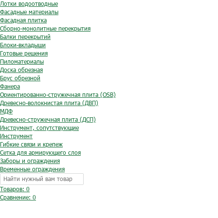
Лотки водоотводные
Фасадные материалы
Фасадная плитка
Сборно-монолитные перекрытия
Балки перекрытий
Блоки-вкладыши
Готовые решения
Пиломатериалы
Доска обрезная
Брус обрезной
Фанера
Ориентированно-стружечная плита (OSB)
Древесно-волокнистая плита (ДВП)
МДФ
Древесно-стружечная плита (ДСП)
Инструмент, сопутствующие
Инструмент
Гибкие связи и крепеж
Сетка для армирующего слоя
Заборы и ограждения
Временные ограждения
Товаров: 0
Сравнение:
0