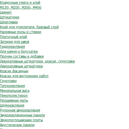
Кладочные смеси и клей
М150, М200, М300, М400
Цемент
Штукатурки
Шпатлевки
Клей для утеплителя, базовый слой
Наливные полы и стяжки
Плиточный клей
Затирки для швов
Гидроизоляция
Для камня и брусчатки
Прочие составы и добавки
Декоративные штукатурки, краски, грунтовки
Декоративные штукатурки
Краски фасадные
Краски для внутренних работ
Грунтовки
Теплоизоляция
Минеральная вата
Пенополистирол
Прошивные маты
Шумоизоляция
Рулонная звукоизоляция
Звукоизоляционные панели
Звукопоглощающие плиты
Акустические панели