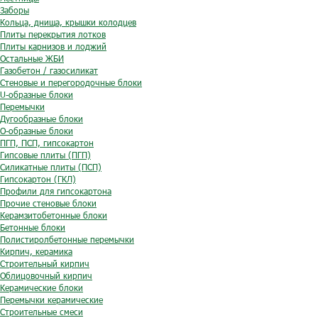
Заборы
Кольца, днища, крышки колодцев
Плиты перекрытия лотков
Плиты карнизов и лоджий
Остальные ЖБИ
Газобетон / газосиликат
Стеновые и перегородочные блоки
U-образные блоки
Перемычки
Дугообразные блоки
O-образные блоки
ПГП, ПСП, гипсокартон
Гипсовые плиты (ПГП)
Силикатные плиты (ПСП)
Гипсокартон (ГКЛ)
Профили для гипсокартона
Прочие стеновые блоки
Керамзитобетонные блоки
Бетонные блоки
Полистиролбетонные перемычки
Кирпич, керамика
Строительный кирпич
Облицовочный кирпич
Керамические блоки
Перемычки керамические
Строительные смеси