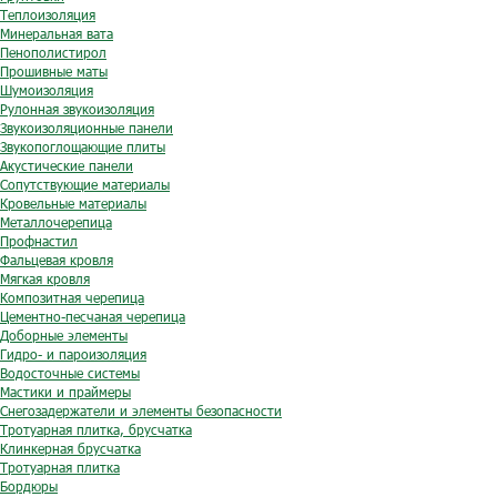
Теплоизоляция
Минеральная вата
Пенополистирол
Прошивные маты
Шумоизоляция
Рулонная звукоизоляция
Звукоизоляционные панели
Звукопоглощающие плиты
Акустические панели
Сопутствующие материалы
Кровельные материалы
Металлочерепица
Профнастил
Фальцевая кровля
Мягкая кровля
Композитная черепица
Цементно-песчаная черепица
Доборные элементы
Гидро- и пароизоляция
Водосточные системы
Мастики и праймеры
Снегозадержатели и элементы безопасности
Тротуарная плитка, брусчатка
Клинкерная брусчатка
Тротуарная плитка
Бордюры