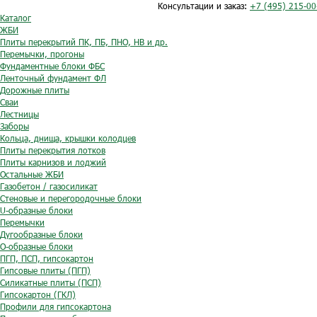
Консультации и заказ:
+7 (495) 215-00
Каталог
ЖБИ
Плиты перекрытий ПК, ПБ, ПНО, НВ и др.
Перемычки, прогоны
Фундаментные блоки ФБС
Ленточный фундамент ФЛ
Дорожные плиты
Сваи
Лестницы
Заборы
Кольца, днища, крышки колодцев
Плиты перекрытия лотков
Плиты карнизов и лоджий
Остальные ЖБИ
Газобетон / газосиликат
Стеновые и перегородочные блоки
U-образные блоки
Перемычки
Дугообразные блоки
O-образные блоки
ПГП, ПСП, гипсокартон
Гипсовые плиты (ПГП)
Силикатные плиты (ПСП)
Гипсокартон (ГКЛ)
Профили для гипсокартона