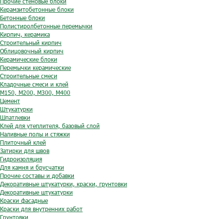
Прочие стеновые блоки
Керамзитобетонные блоки
Бетонные блоки
Полистиролбетонные перемычки
Кирпич, керамика
Строительный кирпич
Облицовочный кирпич
Керамические блоки
Перемычки керамические
Строительные смеси
Кладочные смеси и клей
М150, М200, М300, М400
Цемент
Штукатурки
Шпатлевки
Клей для утеплителя, базовый слой
Наливные полы и стяжки
Плиточный клей
Затирки для швов
Гидроизоляция
Для камня и брусчатки
Прочие составы и добавки
Декоративные штукатурки, краски, грунтовки
Декоративные штукатурки
Краски фасадные
Краски для внутренних работ
Грунтовки