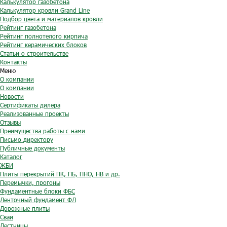
Калькулятор газобетона
Калькулятор кровли Grand Line
Подбор цвета и материалов кровли
Рейтинг газобетона
Рейтинг полнотелого кирпича
Рейтинг керамических блоков
Статьи о строительстве
Контакты
Меню
О компании
О компании
Новости
Сертификаты дилера
Реализованные проекты
Отзывы
Преимущества работы с нами
Письмо директору
Публичные документы
Каталог
ЖБИ
Плиты перекрытий ПК, ПБ, ПНО, НВ и др.
Перемычки, прогоны
Фундаментные блоки ФБС
Ленточный фундамент ФЛ
Дорожные плиты
Сваи
Лестницы