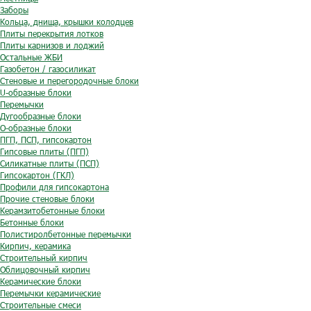
Заборы
Кольца, днища, крышки колодцев
Плиты перекрытия лотков
Плиты карнизов и лоджий
Остальные ЖБИ
Газобетон / газосиликат
Стеновые и перегородочные блоки
U-образные блоки
Перемычки
Дугообразные блоки
O-образные блоки
ПГП, ПСП, гипсокартон
Гипсовые плиты (ПГП)
Силикатные плиты (ПСП)
Гипсокартон (ГКЛ)
Профили для гипсокартона
Прочие стеновые блоки
Керамзитобетонные блоки
Бетонные блоки
Полистиролбетонные перемычки
Кирпич, керамика
Строительный кирпич
Облицовочный кирпич
Керамические блоки
Перемычки керамические
Строительные смеси