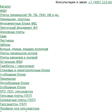
Консультации и заказ:
+7 (495) 215-00
Каталог
ЖБИ
Плиты перекрытий ПК, ПБ, ПНО, НВ и др.
Перемычки, прогоны
Фундаментные блоки ФБС
Ленточный фундамент ФЛ
Дорожные плиты
Сваи
Лестницы
Заборы
Кольца, днища, крышки колодцев
Плиты перекрытия лотков
Плиты карнизов и лоджий
Остальные ЖБИ
Газобетон / газосиликат
Стеновые и перегородочные блоки
U-образные блоки
Перемычки
Дугообразные блоки
O-образные блоки
ПГП, ПСП, гипсокартон
Гипсовые плиты (ПГП)
Силикатные плиты (ПСП)
Гипсокартон (ГКЛ)
Профили для гипсокартона