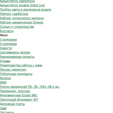
Калькулятор газобетона
Калькулятор кровли Grand Line
Подбор цвета и материалов кровли
Рейтинг газобетона
Рейтинг полнотелого кирпича
Рейтинг керамических блоков
Статьи о строительстве
Контакты
Меню
О компании
О компании
Новости
Сертификаты дилера
Реализованные проекты
Отзывы
Преимущества работы с нами
Письмо директору
Публичные документы
Каталог
ЖБИ
Плиты перекрытий ПК, ПБ, ПНО, НВ и др.
Перемычки, прогоны
Фундаментные блоки ФБС
Ленточный фундамент ФЛ
Дорожные плиты
Сваи
Лестницы