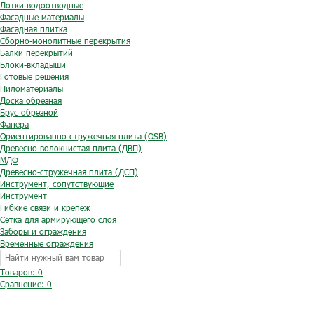
Лотки водоотводные
Фасадные материалы
Фасадная плитка
Сборно-монолитные перекрытия
Балки перекрытий
Блоки-вкладыши
Готовые решения
Пиломатериалы
Доска обрезная
Брус обрезной
Фанера
Ориентированно-стружечная плита (OSB)
Древесно-волокнистая плита (ДВП)
МДФ
Древесно-стружечная плита (ДСП)
Инструмент, сопутствующие
Инструмент
Гибкие связи и крепеж
Сетка для армирующего слоя
Заборы и ограждения
Временные ограждения
Товаров: 0
Сравнение:
0