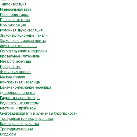
Теплоизоляция
Минеральная вата
Пенополистирол
Прошивные маты
Шумоизоляция
Рулонная звукоизоляция
Звукоизоляционные панели
Звукопоглощающие плиты
Акустические панели
Сопутствующие материалы
Кровельные материалы
Металлочерепица
Профнастил
Фальцевая кровля
Мягкая кровля
Композитная черепица
Цементно-песчаная черепица
Доборные элементы
Гидро- и пароизоляция
Водосточные системы
Мастики и праймеры
Снегозадержатели и элементы безопасности
Тротуарная плитка, брусчатка
Клинкерная брусчатка
Тротуарная плитка
Бордюры