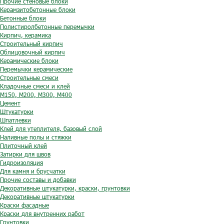
Прочие стеновые блоки
Керамзитобетонные блоки
Бетонные блоки
Полистиролбетонные перемычки
Кирпич, керамика
Строительный кирпич
Облицовочный кирпич
Керамические блоки
Перемычки керамические
Строительные смеси
Кладочные смеси и клей
М150, М200, М300, М400
Цемент
Штукатурки
Шпатлевки
Клей для утеплителя, базовый слой
Наливные полы и стяжки
Плиточный клей
Затирки для швов
Гидроизоляция
Для камня и брусчатки
Прочие составы и добавки
Декоративные штукатурки, краски, грунтовки
Декоративные штукатурки
Краски фасадные
Краски для внутренних работ
Грунтовки