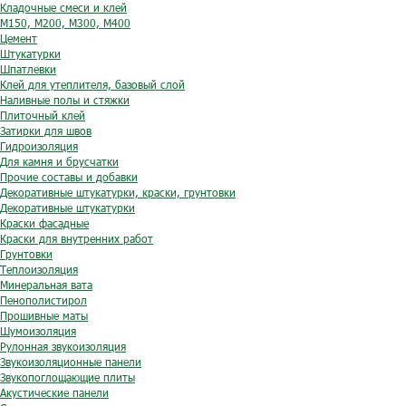
Кладочные смеси и клей
М150, М200, М300, М400
Цемент
Штукатурки
Шпатлевки
Клей для утеплителя, базовый слой
Наливные полы и стяжки
Плиточный клей
Затирки для швов
Гидроизоляция
Для камня и брусчатки
Прочие составы и добавки
Декоративные штукатурки, краски, грунтовки
Декоративные штукатурки
Краски фасадные
Краски для внутренних работ
Грунтовки
Теплоизоляция
Минеральная вата
Пенополистирол
Прошивные маты
Шумоизоляция
Рулонная звукоизоляция
Звукоизоляционные панели
Звукопоглощающие плиты
Акустические панели