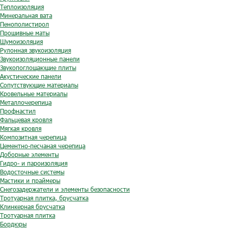
Теплоизоляция
Минеральная вата
Пенополистирол
Прошивные маты
Шумоизоляция
Рулонная звукоизоляция
Звукоизоляционные панели
Звукопоглощающие плиты
Акустические панели
Сопутствующие материалы
Кровельные материалы
Металлочерепица
Профнастил
Фальцевая кровля
Мягкая кровля
Композитная черепица
Цементно-песчаная черепица
Доборные элементы
Гидро- и пароизоляция
Водосточные системы
Мастики и праймеры
Снегозадержатели и элементы безопасности
Тротуарная плитка, брусчатка
Клинкерная брусчатка
Тротуарная плитка
Бордюры