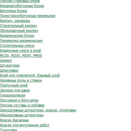
Прочие стеновые блоки
Керамзитобетонные блоки
Бетонные блоки
Полистиролбетонные перемычки
Кирпич, керамика
Строительный кирпич
Облицовочный кирпич
Керамические блоки
Перемычки керамические
Строительные смеси
Кладочные смеси и клей
М150, М200, М300, М400
Цемент
Штукатурки
Шпатлевки
Клей для утеплителя, базовый слой
Наливные полы и стяжки
Плиточный клей
Затирки для швов
Гидроизоляция
Для камня и брусчатки
Прочие составы и добавки
Декоративные штукатурки, краски, грунтовки
Декоративные штукатурки
Краски фасадные
Краски для внутренних работ
Грунтовки