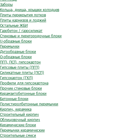
Заборы
Кольца, днища, крышки колодцев
Плиты перекрытия лотков
Плиты карнизов и лоджий
Остальные ЖБИ
Газобетон / газосиликат
Стеновые и перегородочные блоки
U-образные блоки
Перемычки
Дугообразные блоки
O-образные блоки
ПГП, ПСП, гипсокартон
Гипсовые плиты (ПГП)
Силикатные плиты (ПСП)
Гипсокартон (ГКЛ)
Профили для гипсокартона
Прочие стеновые блоки
Керамзитобетонные блоки
Бетонные блоки
Полистиролбетонные перемычки
Кирпич, керамика
Строительный кирпич
Облицовочный кирпич
Керамические блоки
Перемычки керамические
Строительные смеси