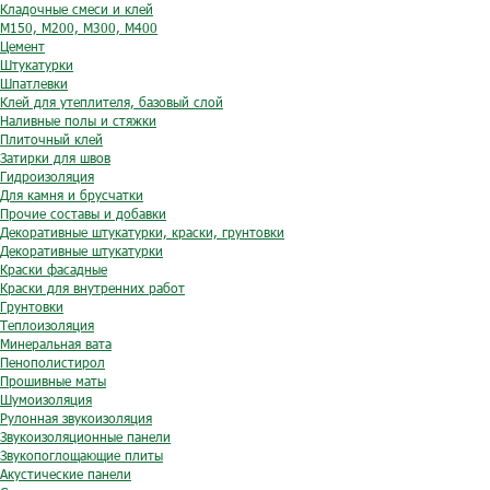
Кладочные смеси и клей
М150, М200, М300, М400
Цемент
Штукатурки
Шпатлевки
Клей для утеплителя, базовый слой
Наливные полы и стяжки
Плиточный клей
Затирки для швов
Гидроизоляция
Для камня и брусчатки
Прочие составы и добавки
Декоративные штукатурки, краски, грунтовки
Декоративные штукатурки
Краски фасадные
Краски для внутренних работ
Грунтовки
Теплоизоляция
Минеральная вата
Пенополистирол
Прошивные маты
Шумоизоляция
Рулонная звукоизоляция
Звукоизоляционные панели
Звукопоглощающие плиты
Акустические панели