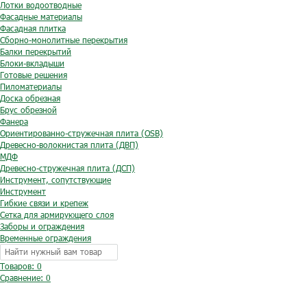
Лотки водоотводные
Фасадные материалы
Фасадная плитка
Сборно-монолитные перекрытия
Балки перекрытий
Блоки-вкладыши
Готовые решения
Пиломатериалы
Доска обрезная
Брус обрезной
Фанера
Ориентированно-стружечная плита (OSB)
Древесно-волокнистая плита (ДВП)
МДФ
Древесно-стружечная плита (ДСП)
Инструмент, сопутствующие
Инструмент
Гибкие связи и крепеж
Сетка для армирующего слоя
Заборы и ограждения
Временные ограждения
Товаров: 0
Сравнение:
0