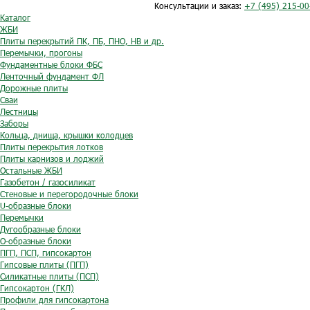
Консультации и заказ:
+7 (495) 215-00
Каталог
ЖБИ
Плиты перекрытий ПК, ПБ, ПНО, НВ и др.
Перемычки, прогоны
Фундаментные блоки ФБС
Ленточный фундамент ФЛ
Дорожные плиты
Сваи
Лестницы
Заборы
Кольца, днища, крышки колодцев
Плиты перекрытия лотков
Плиты карнизов и лоджий
Остальные ЖБИ
Газобетон / газосиликат
Стеновые и перегородочные блоки
U-образные блоки
Перемычки
Дугообразные блоки
O-образные блоки
ПГП, ПСП, гипсокартон
Гипсовые плиты (ПГП)
Силикатные плиты (ПСП)
Гипсокартон (ГКЛ)
Профили для гипсокартона