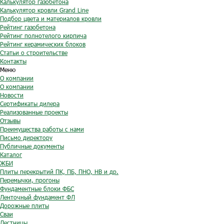
Калькулятор газобетона
Калькулятор кровли Grand Line
Подбор цвета и материалов кровли
Рейтинг газобетона
Рейтинг полнотелого кирпича
Рейтинг керамических блоков
Статьи о строительстве
Контакты
Меню
О компании
О компании
Новости
Сертификаты дилера
Реализованные проекты
Отзывы
Преимущества работы с нами
Письмо директору
Публичные документы
Каталог
ЖБИ
Плиты перекрытий ПК, ПБ, ПНО, НВ и др.
Перемычки, прогоны
Фундаментные блоки ФБС
Ленточный фундамент ФЛ
Дорожные плиты
Сваи
Лестницы