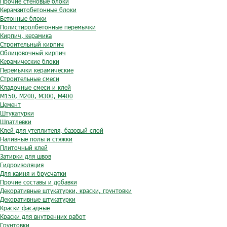
Прочие стеновые блоки
Керамзитобетонные блоки
Бетонные блоки
Полистиролбетонные перемычки
Кирпич, керамика
Строительный кирпич
Облицовочный кирпич
Керамические блоки
Перемычки керамические
Строительные смеси
Кладочные смеси и клей
М150, М200, М300, М400
Цемент
Штукатурки
Шпатлевки
Клей для утеплителя, базовый слой
Наливные полы и стяжки
Плиточный клей
Затирки для швов
Гидроизоляция
Для камня и брусчатки
Прочие составы и добавки
Декоративные штукатурки, краски, грунтовки
Декоративные штукатурки
Краски фасадные
Краски для внутренних работ
Грунтовки