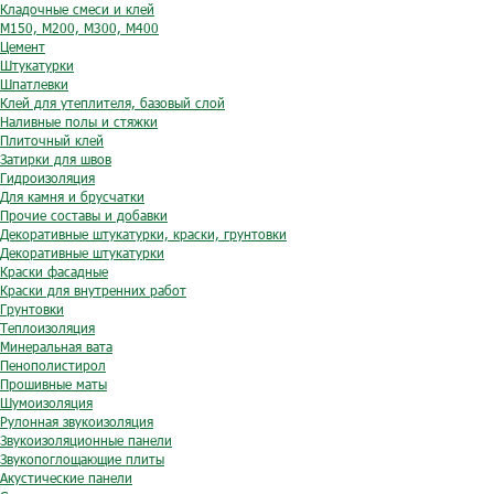
Кладочные смеси и клей
М150, М200, М300, М400
Цемент
Штукатурки
Шпатлевки
Клей для утеплителя, базовый слой
Наливные полы и стяжки
Плиточный клей
Затирки для швов
Гидроизоляция
Для камня и брусчатки
Прочие составы и добавки
Декоративные штукатурки, краски, грунтовки
Декоративные штукатурки
Краски фасадные
Краски для внутренних работ
Грунтовки
Теплоизоляция
Минеральная вата
Пенополистирол
Прошивные маты
Шумоизоляция
Рулонная звукоизоляция
Звукоизоляционные панели
Звукопоглощающие плиты
Акустические панели