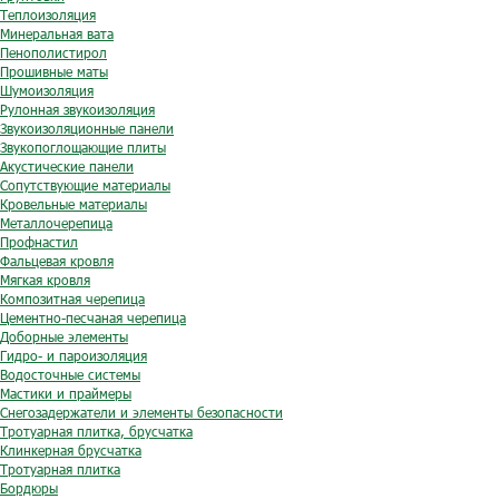
Теплоизоляция
Минеральная вата
Пенополистирол
Прошивные маты
Шумоизоляция
Рулонная звукоизоляция
Звукоизоляционные панели
Звукопоглощающие плиты
Акустические панели
Сопутствующие материалы
Кровельные материалы
Металлочерепица
Профнастил
Фальцевая кровля
Мягкая кровля
Композитная черепица
Цементно-песчаная черепица
Доборные элементы
Гидро- и пароизоляция
Водосточные системы
Мастики и праймеры
Снегозадержатели и элементы безопасности
Тротуарная плитка, брусчатка
Клинкерная брусчатка
Тротуарная плитка
Бордюры