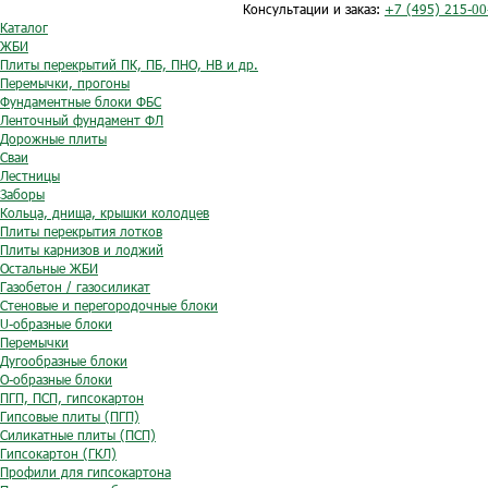
Консультации и заказ:
+7 (495) 215-00
Каталог
ЖБИ
Плиты перекрытий ПК, ПБ, ПНО, НВ и др.
Перемычки, прогоны
Фундаментные блоки ФБС
Ленточный фундамент ФЛ
Дорожные плиты
Сваи
Лестницы
Заборы
Кольца, днища, крышки колодцев
Плиты перекрытия лотков
Плиты карнизов и лоджий
Остальные ЖБИ
Газобетон / газосиликат
Стеновые и перегородочные блоки
U-образные блоки
Перемычки
Дугообразные блоки
O-образные блоки
ПГП, ПСП, гипсокартон
Гипсовые плиты (ПГП)
Силикатные плиты (ПСП)
Гипсокартон (ГКЛ)
Профили для гипсокартона