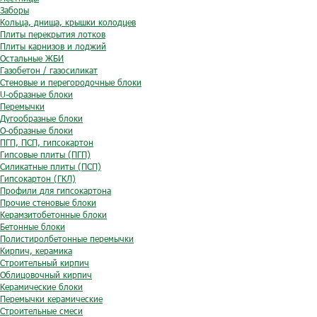
Заборы
Кольца, днища, крышки колодцев
Плиты перекрытия лотков
Плиты карнизов и лоджий
Остальные ЖБИ
Газобетон / газосиликат
Стеновые и перегородочные блоки
U-образные блоки
Перемычки
Дугообразные блоки
O-образные блоки
ПГП, ПСП, гипсокартон
Гипсовые плиты (ПГП)
Силикатные плиты (ПСП)
Гипсокартон (ГКЛ)
Профили для гипсокартона
Прочие стеновые блоки
Керамзитобетонные блоки
Бетонные блоки
Полистиролбетонные перемычки
Кирпич, керамика
Строительный кирпич
Облицовочный кирпич
Керамические блоки
Перемычки керамические
Строительные смеси