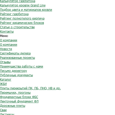
Калькулятор газобетона
Калькулятор кровли Grand Line
Подбор цвета и материалов кровли
Рейтинг газобетона
Рейтинг полнотелого кирпича
Рейтинг керамических блоков
Статьи о строительстве
Контакты
Меню
О компании
О компании
Новости
Сертификаты дилера
Реализованные проекты
Отзывы
Преимущества работы с нами
Письмо директору
Публичные документы
Каталог
ЖБИ
Плиты перекрытий ПК, ПБ, ПНО, НВ и др.
Перемычки, прогоны
Фундаментные блоки ФБС
Ленточный фундамент ФЛ
Дорожные плиты
Сваи
Лестницы