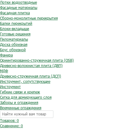
Лотки водоотводные
Фасадные материалы
Фасадная плитка
Сборно-монолитные перекрытия
Балки перекрытий
Блоки-вкладыши
Готовые решения
Пиломатериалы
Доска обрезная
Брус обрезной
Фанера
Ориентированно-стружечная плита (OSB)
Древесно-волокнистая плита (ДВП)
МДФ
Древесно-стружечная плита (ДСП)
Инструмент, сопутствующие
Инструмент
Гибкие связи и крепеж
Сетка для армирующего слоя
Заборы и ограждения
Временные ограждения
Товаров: 0
Сравнение:
0