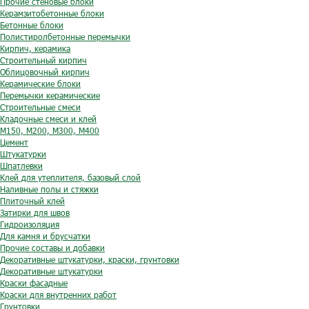
Прочие стеновые блоки
Керамзитобетонные блоки
Бетонные блоки
Полистиролбетонные перемычки
Кирпич, керамика
Строительный кирпич
Облицовочный кирпич
Керамические блоки
Перемычки керамические
Строительные смеси
Кладочные смеси и клей
М150, М200, М300, М400
Цемент
Штукатурки
Шпатлевки
Клей для утеплителя, базовый слой
Наливные полы и стяжки
Плиточный клей
Затирки для швов
Гидроизоляция
Для камня и брусчатки
Прочие составы и добавки
Декоративные штукатурки, краски, грунтовки
Декоративные штукатурки
Краски фасадные
Краски для внутренних работ
Грунтовки