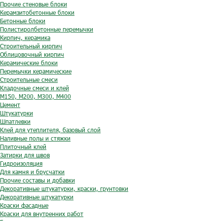
Прочие стеновые блоки
Керамзитобетонные блоки
Бетонные блоки
Полистиролбетонные перемычки
Кирпич, керамика
Строительный кирпич
Облицовочный кирпич
Керамические блоки
Перемычки керамические
Строительные смеси
Кладочные смеси и клей
М150, М200, М300, М400
Цемент
Штукатурки
Шпатлевки
Клей для утеплителя, базовый слой
Наливные полы и стяжки
Плиточный клей
Затирки для швов
Гидроизоляция
Для камня и брусчатки
Прочие составы и добавки
Декоративные штукатурки, краски, грунтовки
Декоративные штукатурки
Краски фасадные
Краски для внутренних работ