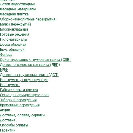
Лотки водоотводные
Фасадные материалы
Фасадная плитка
Сборно-монолитные перекрытия
Балки перекрытий
Блоки-вкладыши
Готовые решения
Пиломатериалы
Доска обрезная
Брус обрезной
Фанера
Ориентированно-стружечная плита (OSB)
Древесно-волокнистая плита (ДВП)
МДФ
Древесно-стружечная плита (ДСП)
Инструмент, сопутствующие
Инструмент
Гибкие связи и крепеж
Сетка для армирующего слоя
Заборы и ограждения
Временные ограждения
Акции
Доставка, оплата, сервисы
Доставка
Способы оплаты
Гарантии