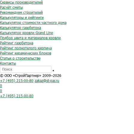
Сервисы производителей
Расчёт сметы
Рекомендуем строителей
Калькуляторы и рейтинги
Калькулятор стоимости частного дома
Калькулятор газобетона
Калькулятор кровли Grand Line
Подбор цвета и материалов кровли
Рейтинг газобетона
Рейтинг полнотелого кирпича
Рейтинг керамических блоков
Статьи о строительстве
Контакты
© ООО «СтройПартнер» 2009–2026
+7 (495) 215-00-80
zakaz@st-par.ru
0
0
+7 (495) 215-00-80