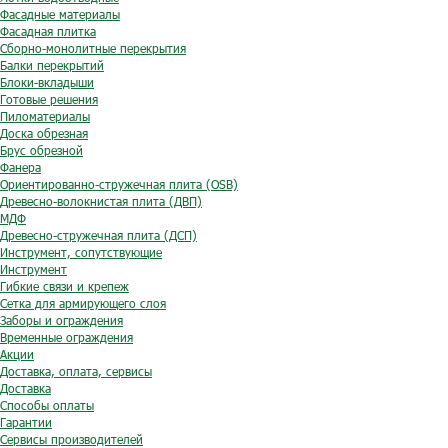
Фасадные материалы
Фасадная плитка
Сборно-монолитные перекрытия
Балки перекрытий
Блоки-вкладыши
Готовые решения
Пиломатериалы
Доска обрезная
Брус обрезной
Фанера
Ориентированно-стружечная плита (OSB)
Древесно-волокнистая плита (ДВП)
МДФ
Древесно-стружечная плита (ДСП)
Инструмент, сопутствующие
Инструмент
Гибкие связи и крепеж
Сетка для армирующего слоя
Заборы и ограждения
Временные ограждения
Акции
Доставка, оплата, сервисы
Доставка
Способы оплаты
Гарантии
Сервисы производителей