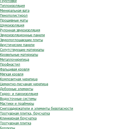
Грунтовки
Теплоизоляция
Минеральная вата
Пенополистирол
Прошивные маты
Шумоизоляция
Рулонная звукоизоляция
Звукоизоляционные панели
Звукопоглощающие плиты
Акустические панели
Сопутствующие материалы
Кровельные материалы
Металлочерепица
Профнастил
Фальцевая кровля
Мягкая кровля
Композитная черепица
Цементно-песчаная черепица
Доборные элементы
Гидро- и пароизоляция
Водосточные системы
Мастики и праймеры
Снегозадержатели и элементы безопасности
Тротуарная плитка, брусчатка
Клинкерная брусчатка
Тротуарная плитка
Бордюры