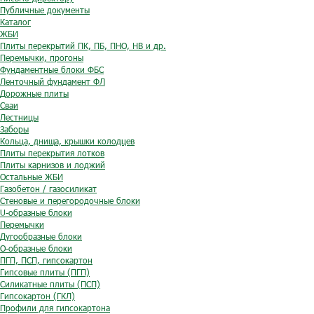
Публичные документы
Каталог
ЖБИ
Плиты перекрытий ПК, ПБ, ПНО, НВ и др.
Перемычки, прогоны
Фундаментные блоки ФБС
Ленточный фундамент ФЛ
Дорожные плиты
Сваи
Лестницы
Заборы
Кольца, днища, крышки колодцев
Плиты перекрытия лотков
Плиты карнизов и лоджий
Остальные ЖБИ
Газобетон / газосиликат
Стеновые и перегородочные блоки
U-образные блоки
Перемычки
Дугообразные блоки
O-образные блоки
ПГП, ПСП, гипсокартон
Гипсовые плиты (ПГП)
Силикатные плиты (ПСП)
Гипсокартон (ГКЛ)
Профили для гипсокартона