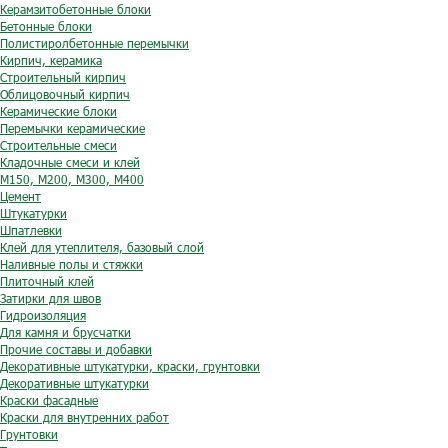
Керамзитобетонные блоки
Бетонные блоки
Полистиролбетонные перемычки
Кирпич, керамика
Строительный кирпич
Облицовочный кирпич
Керамические блоки
Перемычки керамические
Строительные смеси
Кладочные смеси и клей
М150, М200, М300, М400
Цемент
Штукатурки
Шпатлевки
Клей для утеплителя, базовый слой
Наливные полы и стяжки
Плиточный клей
Затирки для швов
Гидроизоляция
Для камня и брусчатки
Прочие составы и добавки
Декоративные штукатурки, краски, грунтовки
Декоративные штукатурки
Краски фасадные
Краски для внутренних работ
Грунтовки