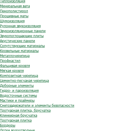
Теплоизоляция
Минеральная вата
Пенополистирол
Прошивные маты
Шумоизоляция
Рулонная звукоизоляция
Звукоизоляционные панели
Звукопоглощающие плиты
Акустические панели
Сопутствующие материалы
Кровельные материалы
Металлочерепица
Профнастил
Фальцевая кровля
Мягкая кровля
Композитная черепица
Цементно-песчаная черепица
Доборные элементы
Гидро- и пароизоляция
Водосточные системы
Мастики и праймеры
Снегозадержатели и элементы безопасности
Тротуарная плитка, брусчатка
Клинкерная брусчатка
Тротуарная плитка
Бордюры
Лотки водоотводные