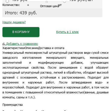
С завода от 1 шт.
Количество:
+
шт
Оптовая цена
Итого:
439
руб.
Нашли дешевле?
В КОРЗИНУ
Купить в 1 клик
Добавить к сравнению
Характеристики
Описание
Доставка и оплата
Универсальный мелкозернистый штукатурный растворов виде сухой смеси
заводского изготовления минерального вяжущего, минеральных
заполнителей и модифицирующих добавок, улучшающих
эксплуатационные свойства. После замешивания с водой образует
однородный штукатурный раствор, легкий в обработке, обладает высокой
адгезией с основанием, устойчивая к растрескиванию. Подходит для
внутренних и наружных работ. После затвердевания водо- и
морозостойкий. Подходит для внутренних и наружных работ, в том числе
в помещениях с повышенной относительной влажностью(ванные, душевые
комнаты, сауны и т.п.).
Преимущества