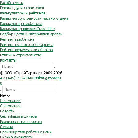
Расчёт сметы
Рекомендуем строителей
Калькуляторы и рейтинги
Калькулятор стоимости частного дома
Калькулятор газобетона
Калькулятор кровли Grand Line
Подбор цвета и материалов кровли
Рейтинг газобетона
Рейтинг полнотелого кирпича
Рейтинг керамических блоков
Статьи о строительстве
Контакты
© ООО «СтройПартнер» 2009-2026
+7 (495) 215-00-80
zakaz@st-par.ru
0
Меню
О компании
О компании
Новости
Сертификаты дилера
Реализованные проекты
Отзывы
Преимущества работы с нами
Письмо директору