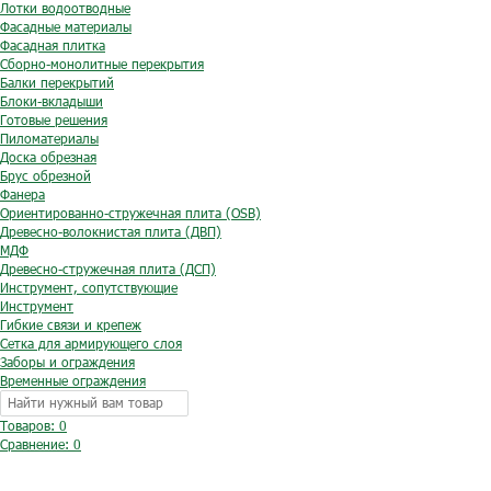
Лотки водоотводные
Фасадные материалы
Фасадная плитка
Сборно-монолитные перекрытия
Балки перекрытий
Блоки-вкладыши
Готовые решения
Пиломатериалы
Доска обрезная
Брус обрезной
Фанера
Ориентированно-стружечная плита (OSB)
Древесно-волокнистая плита (ДВП)
МДФ
Древесно-стружечная плита (ДСП)
Инструмент, сопутствующие
Инструмент
Гибкие связи и крепеж
Сетка для армирующего слоя
Заборы и ограждения
Временные ограждения
Товаров: 0
Сравнение:
0