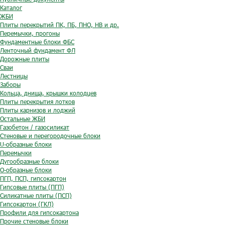
Каталог
ЖБИ
Плиты перекрытий ПК, ПБ, ПНО, НВ и др.
Перемычки, прогоны
Фундаментные блоки ФБС
Ленточный фундамент ФЛ
Дорожные плиты
Сваи
Лестницы
Заборы
Кольца, днища, крышки колодцев
Плиты перекрытия лотков
Плиты карнизов и лоджий
Остальные ЖБИ
Газобетон / газосиликат
Стеновые и перегородочные блоки
U-образные блоки
Перемычки
Дугообразные блоки
O-образные блоки
ПГП, ПСП, гипсокартон
Гипсовые плиты (ПГП)
Силикатные плиты (ПСП)
Гипсокартон (ГКЛ)
Профили для гипсокартона
Прочие стеновые блоки