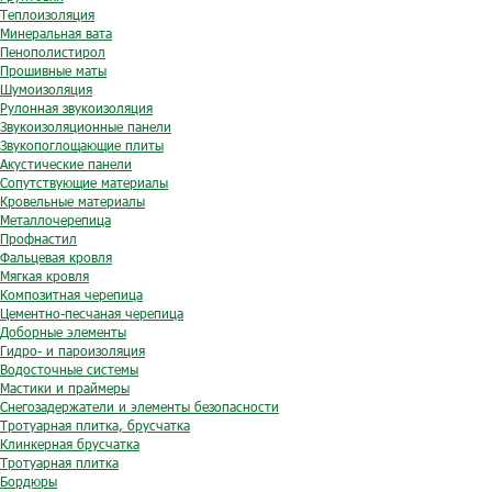
Теплоизоляция
Минеральная вата
Пенополистирол
Прошивные маты
Шумоизоляция
Рулонная звукоизоляция
Звукоизоляционные панели
Звукопоглощающие плиты
Акустические панели
Сопутствующие материалы
Кровельные материалы
Металлочерепица
Профнастил
Фальцевая кровля
Мягкая кровля
Композитная черепица
Цементно-песчаная черепица
Доборные элементы
Гидро- и пароизоляция
Водосточные системы
Мастики и праймеры
Снегозадержатели и элементы безопасности
Тротуарная плитка, брусчатка
Клинкерная брусчатка
Тротуарная плитка
Бордюры