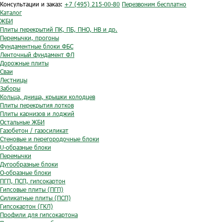
Консультации и заказ:
+7 (495) 215-00-80
Перезвоним бесплатно
Каталог
ЖБИ
Плиты перекрытий ПК, ПБ, ПНО, НВ и др.
Перемычки, прогоны
Фундаментные блоки ФБС
Ленточный фундамент ФЛ
Дорожные плиты
Сваи
Лестницы
Заборы
Кольца, днища, крышки колодцев
Плиты перекрытия лотков
Плиты карнизов и лоджий
Остальные ЖБИ
Газобетон / газосиликат
Стеновые и перегородочные блоки
U-образные блоки
Перемычки
Дугообразные блоки
O-образные блоки
ПГП, ПСП, гипсокартон
Гипсовые плиты (ПГП)
Силикатные плиты (ПСП)
Гипсокартон (ГКЛ)
Профили для гипсокартона