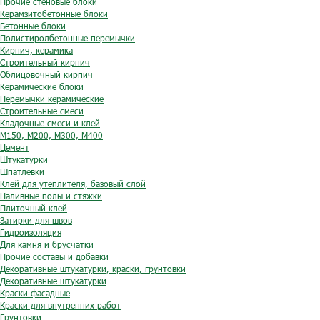
Прочие стеновые блоки
Керамзитобетонные блоки
Бетонные блоки
Полистиролбетонные перемычки
Кирпич, керамика
Строительный кирпич
Облицовочный кирпич
Керамические блоки
Перемычки керамические
Строительные смеси
Кладочные смеси и клей
М150, М200, М300, М400
Цемент
Штукатурки
Шпатлевки
Клей для утеплителя, базовый слой
Наливные полы и стяжки
Плиточный клей
Затирки для швов
Гидроизоляция
Для камня и брусчатки
Прочие составы и добавки
Декоративные штукатурки, краски, грунтовки
Декоративные штукатурки
Краски фасадные
Краски для внутренних работ
Грунтовки