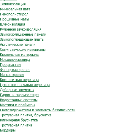
Теплоизоляция
Минеральная вата
Пенополистирол
Прошивные маты
Шумоизоляция
Рулонная звукоизоляция
Звукоизоляционные панели
Звукопоглощающие плиты
Акустические панели
Сопутствующие материалы
Кровельные материалы
Металлочерепица
Профнастил
Фальцевая кровля
Мягкая кровля
Композитная черепица
Цементно-песчаная черепица
Доборные элементы
Гидро- и пароизоляция
Водосточные системы
Мастики и праймеры
Снегозадержатели и элементы безопасности
Тротуарная плитка, брусчатка
Клинкерная брусчатка
Тротуарная плитка
Бордюры