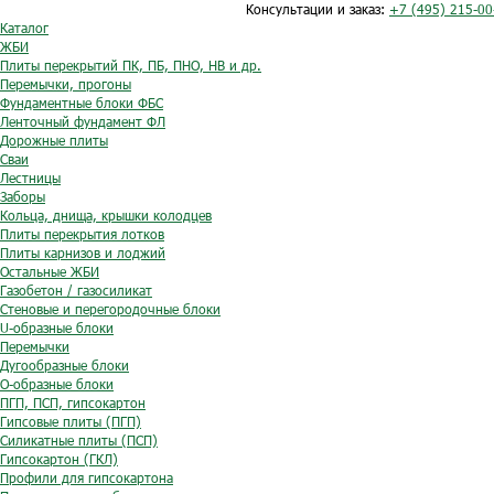
Консультации и заказ:
+7 (495) 215-00
Каталог
ЖБИ
Плиты перекрытий ПК, ПБ, ПНО, НВ и др.
Перемычки, прогоны
Фундаментные блоки ФБС
Ленточный фундамент ФЛ
Дорожные плиты
Сваи
Лестницы
Заборы
Кольца, днища, крышки колодцев
Плиты перекрытия лотков
Плиты карнизов и лоджий
Остальные ЖБИ
Газобетон / газосиликат
Стеновые и перегородочные блоки
U-образные блоки
Перемычки
Дугообразные блоки
O-образные блоки
ПГП, ПСП, гипсокартон
Гипсовые плиты (ПГП)
Силикатные плиты (ПСП)
Гипсокартон (ГКЛ)
Профили для гипсокартона