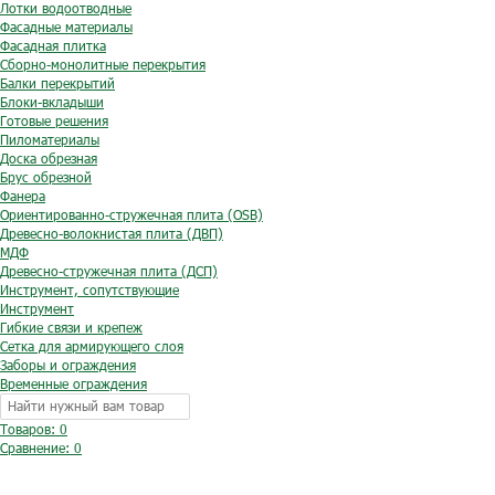
Лотки водоотводные
Фасадные материалы
Фасадная плитка
Сборно-монолитные перекрытия
Балки перекрытий
Блоки-вкладыши
Готовые решения
Пиломатериалы
Доска обрезная
Брус обрезной
Фанера
Ориентированно-стружечная плита (OSB)
Древесно-волокнистая плита (ДВП)
МДФ
Древесно-стружечная плита (ДСП)
Инструмент, сопутствующие
Инструмент
Гибкие связи и крепеж
Сетка для армирующего слоя
Заборы и ограждения
Временные ограждения
Товаров: 0
Сравнение:
0