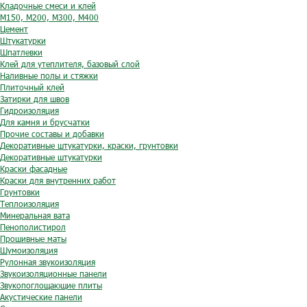
Кладочные смеси и клей
М150, М200, М300, М400
Цемент
Штукатурки
Шпатлевки
Клей для утеплителя, базовый слой
Наливные полы и стяжки
Плиточный клей
Затирки для швов
Гидроизоляция
Для камня и брусчатки
Прочие составы и добавки
Декоративные штукатурки, краски, грунтовки
Декоративные штукатурки
Краски фасадные
Краски для внутренних работ
Грунтовки
Теплоизоляция
Минеральная вата
Пенополистирол
Прошивные маты
Шумоизоляция
Рулонная звукоизоляция
Звукоизоляционные панели
Звукопоглощающие плиты
Акустические панели