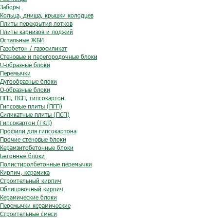
Заборы
Кольца, днища, крышки колодцев
Плиты перекрытия лотков
Плиты карнизов и лоджий
Остальные ЖБИ
Газобетон / газосиликат
Стеновые и перегородочные блоки
U-образные блоки
Перемычки
Дугообразные блоки
O-образные блоки
ПГП, ПСП, гипсокартон
Гипсовые плиты (ПГП)
Силикатные плиты (ПСП)
Гипсокартон (ГКЛ)
Профили для гипсокартона
Прочие стеновые блоки
Керамзитобетонные блоки
Бетонные блоки
Полистиролбетонные перемычки
Кирпич, керамика
Строительный кирпич
Облицовочный кирпич
Керамические блоки
Перемычки керамические
Строительные смеси