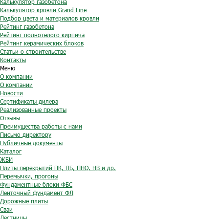
Калькулятор газобетона
Калькулятор кровли Grand Line
Подбор цвета и материалов кровли
Рейтинг газобетона
Рейтинг полнотелого кирпича
Рейтинг керамических блоков
Статьи о строительстве
Контакты
Меню
О компании
О компании
Новости
Сертификаты дилера
Реализованные проекты
Отзывы
Преимущества работы с нами
Письмо директору
Публичные документы
Каталог
ЖБИ
Плиты перекрытий ПК, ПБ, ПНО, НВ и др.
Перемычки, прогоны
Фундаментные блоки ФБС
Ленточный фундамент ФЛ
Дорожные плиты
Сваи
Лестницы