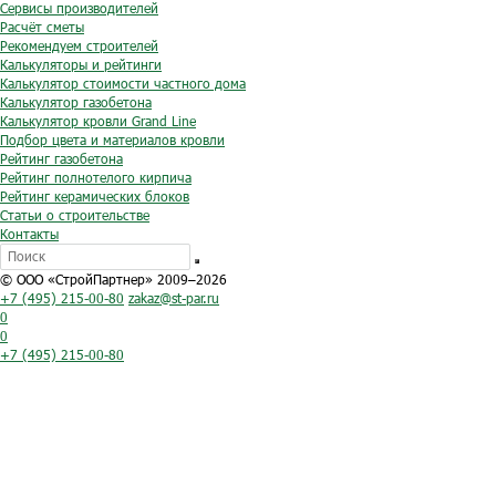
Сервисы производителей
Расчёт сметы
Рекомендуем строителей
Калькуляторы и рейтинги
Калькулятор стоимости частного дома
Калькулятор газобетона
Калькулятор кровли Grand Line
Подбор цвета и материалов кровли
Рейтинг газобетона
Рейтинг полнотелого кирпича
Рейтинг керамических блоков
Статьи о строительстве
Контакты
© ООО «СтройПартнер» 2009–2026
+7 (495) 215-00-80
zakaz@st-par.ru
0
0
+7 (495) 215-00-80