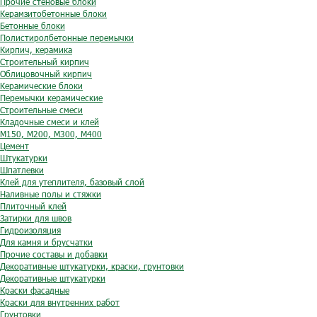
Прочие стеновые блоки
Керамзитобетонные блоки
Бетонные блоки
Полистиролбетонные перемычки
Кирпич, керамика
Строительный кирпич
Облицовочный кирпич
Керамические блоки
Перемычки керамические
Строительные смеси
Кладочные смеси и клей
М150, М200, М300, М400
Цемент
Штукатурки
Шпатлевки
Клей для утеплителя, базовый слой
Наливные полы и стяжки
Плиточный клей
Затирки для швов
Гидроизоляция
Для камня и брусчатки
Прочие составы и добавки
Декоративные штукатурки, краски, грунтовки
Декоративные штукатурки
Краски фасадные
Краски для внутренних работ
Грунтовки