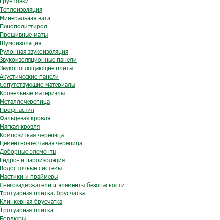
Грунтовки
Теплоизоляция
Минеральная вата
Пенополистирол
Прошивные маты
Шумоизоляция
Рулонная звукоизоляция
Звукоизоляционные панели
Звукопоглощающие плиты
Акустические панели
Сопутствующие материалы
Кровельные материалы
Металлочерепица
Профнастил
Фальцевая кровля
Мягкая кровля
Композитная черепица
Цементно-песчаная черепица
Доборные элементы
Гидро- и пароизоляция
Водосточные системы
Мастики и праймеры
Снегозадержатели и элементы безопасности
Тротуарная плитка, брусчатка
Клинкерная брусчатка
Тротуарная плитка
Бордюры