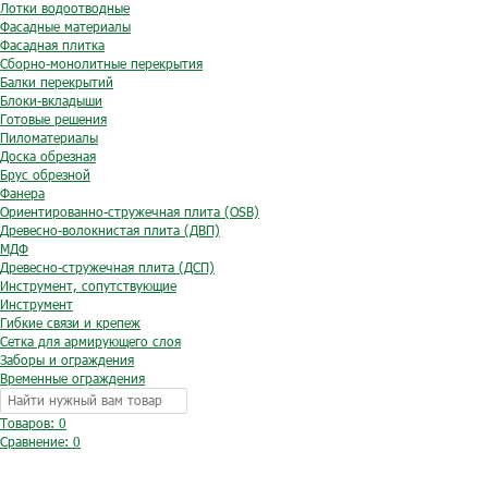
Лотки водоотводные
Фасадные материалы
Фасадная плитка
Сборно-монолитные перекрытия
Балки перекрытий
Блоки-вкладыши
Готовые решения
Пиломатериалы
Доска обрезная
Брус обрезной
Фанера
Ориентированно-стружечная плита (OSB)
Древесно-волокнистая плита (ДВП)
МДФ
Древесно-стружечная плита (ДСП)
Инструмент, сопутствующие
Инструмент
Гибкие связи и крепеж
Сетка для армирующего слоя
Заборы и ограждения
Временные ограждения
Товаров: 0
Сравнение:
0