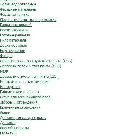
Лотки водоотводные
Фасадные материалы
Фасадная плитка
Сборно-монолитные перекрытия
Балки перекрытий
Блоки-вкладыши
Готовые решения
Пиломатериалы
Доска обрезная
Брус обрезной
Фанера
Ориентированно-стружечная плита (OSB)
Древесно-волокнистая плита (ДВП)
МДФ
Древесно-стружечная плита (ДСП)
Инструмент, сопутствующие
Инструмент
Гибкие связи и крепеж
Сетка для армирующего слоя
Заборы и ограждения
Временные ограждения
Акции
Доставка, оплата, сервисы
Доставка
Способы оплаты
Гарантии