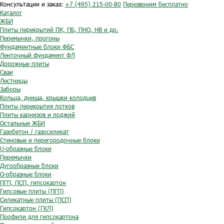
Консультации и заказ:
+7 (495) 215-00-80
Перезвоним бесплатно
Каталог
ЖБИ
Плиты перекрытий ПК, ПБ, ПНО, НВ и др.
Перемычки, прогоны
Фундаментные блоки ФБС
Ленточный фундамент ФЛ
Дорожные плиты
Сваи
Лестницы
Заборы
Кольца, днища, крышки колодцев
Плиты перекрытия лотков
Плиты карнизов и лоджий
Остальные ЖБИ
Газобетон / газосиликат
Стеновые и перегородочные блоки
U-образные блоки
Перемычки
Дугообразные блоки
O-образные блоки
ПГП, ПСП, гипсокартон
Гипсовые плиты (ПГП)
Силикатные плиты (ПСП)
Гипсокартон (ГКЛ)
Профили для гипсокартона