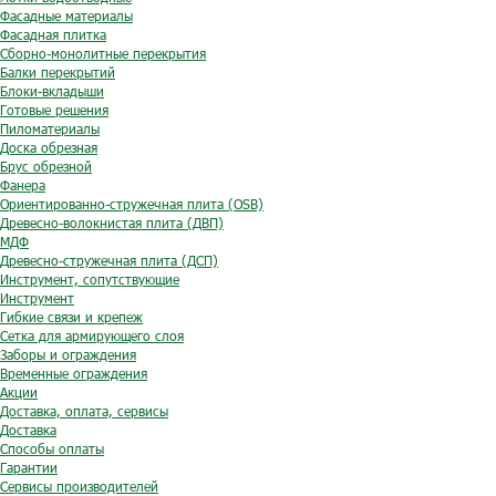
Фасадные материалы
Фасадная плитка
Сборно-монолитные перекрытия
Балки перекрытий
Блоки-вкладыши
Готовые решения
Пиломатериалы
Доска обрезная
Брус обрезной
Фанера
Ориентированно-стружечная плита (OSB)
Древесно-волокнистая плита (ДВП)
МДФ
Древесно-стружечная плита (ДСП)
Инструмент, сопутствующие
Инструмент
Гибкие связи и крепеж
Сетка для армирующего слоя
Заборы и ограждения
Временные ограждения
Акции
Доставка, оплата, сервисы
Доставка
Способы оплаты
Гарантии
Сервисы производителей