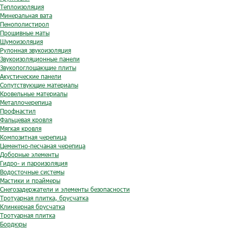
Теплоизоляция
Минеральная вата
Пенополистирол
Прошивные маты
Шумоизоляция
Рулонная звукоизоляция
Звукоизоляционные панели
Звукопоглощающие плиты
Акустические панели
Сопутствующие материалы
Кровельные материалы
Металлочерепица
Профнастил
Фальцевая кровля
Мягкая кровля
Композитная черепица
Цементно-песчаная черепица
Доборные элементы
Гидро- и пароизоляция
Водосточные системы
Мастики и праймеры
Снегозадержатели и элементы безопасности
Тротуарная плитка, брусчатка
Клинкерная брусчатка
Тротуарная плитка
Бордюры