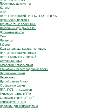
Публичные документы
Каталог
ЖБИ
Плиты перекрытий ПК, ПБ, ПНО, НВ и др.
Перемычки, прогоны
Фундаментные блоки ФБС
Ленточный фундамент ФЛ
Дорожные плиты
Сваи
Лестницы
Заборы
Кольца, днища, крышки колодцев
Плиты перекрытия лотков
Плиты карнизов и лоджий
Остальные ЖБИ
Газобетон / газосиликат
Стеновые и перегородочные блоки
U-образные блоки
Перемычки
Дугообразные блоки
O-образные блоки
ПГП, ПСП, гипсокартон
Гипсовые плиты (ПГП)
Силикатные плиты (ПСП)
Гипсокартон (ГКЛ)
Профили для гипсокартона