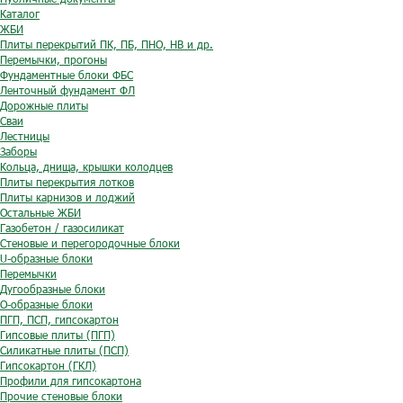
Каталог
ЖБИ
Плиты перекрытий ПК, ПБ, ПНО, НВ и др.
Перемычки, прогоны
Фундаментные блоки ФБС
Ленточный фундамент ФЛ
Дорожные плиты
Сваи
Лестницы
Заборы
Кольца, днища, крышки колодцев
Плиты перекрытия лотков
Плиты карнизов и лоджий
Остальные ЖБИ
Газобетон / газосиликат
Стеновые и перегородочные блоки
U-образные блоки
Перемычки
Дугообразные блоки
O-образные блоки
ПГП, ПСП, гипсокартон
Гипсовые плиты (ПГП)
Силикатные плиты (ПСП)
Гипсокартон (ГКЛ)
Профили для гипсокартона
Прочие стеновые блоки