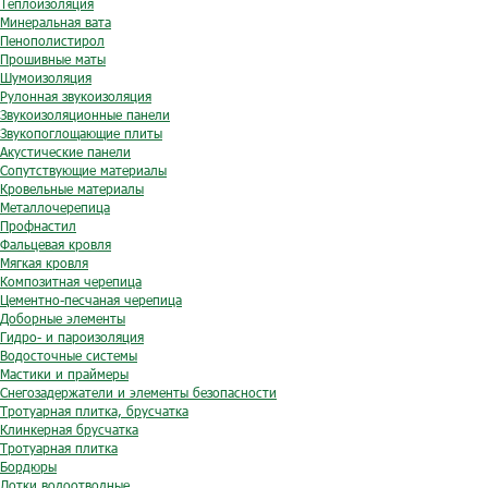
Теплоизоляция
Минеральная вата
Пенополистирол
Прошивные маты
Шумоизоляция
Рулонная звукоизоляция
Звукоизоляционные панели
Звукопоглощающие плиты
Акустические панели
Сопутствующие материалы
Кровельные материалы
Металлочерепица
Профнастил
Фальцевая кровля
Мягкая кровля
Композитная черепица
Цементно-песчаная черепица
Доборные элементы
Гидро- и пароизоляция
Водосточные системы
Мастики и праймеры
Снегозадержатели и элементы безопасности
Тротуарная плитка, брусчатка
Клинкерная брусчатка
Тротуарная плитка
Бордюры
Лотки водоотводные