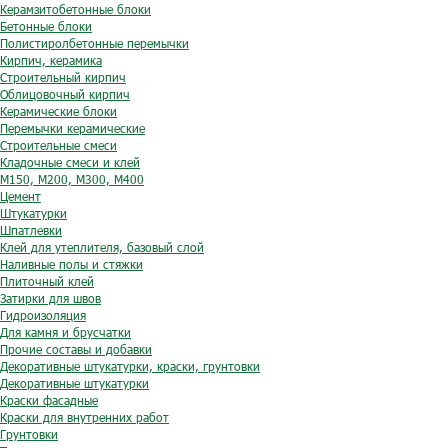
Керамзитобетонные блоки
Бетонные блоки
Полистиролбетонные перемычки
Кирпич, керамика
Строительный кирпич
Облицовочный кирпич
Керамические блоки
Перемычки керамические
Строительные смеси
Кладочные смеси и клей
М150, М200, М300, М400
Цемент
Штукатурки
Шпатлевки
Клей для утеплителя, базовый слой
Наливные полы и стяжки
Плиточный клей
Затирки для швов
Гидроизоляция
Для камня и брусчатки
Прочие составы и добавки
Декоративные штукатурки, краски, грунтовки
Декоративные штукатурки
Краски фасадные
Краски для внутренних работ
Грунтовки