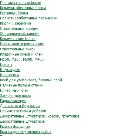
Прочие стеновые блоки
Керамзитобетонные блоки
Бетонные блоки
Полистиролбетонные перемычки
Кирпич, керамика
Строительный кирпич
Облицовочный кирпич
Керамические блоки
Перемычки керамические
Строительные смеси
Кладочные смеси и клей
М150, М200, М300, М400
Цемент
Штукатурки
Шпатлевки
Клей для утеплителя, базовый слой
Наливные полы и стяжки
Плиточный клей
Затирки для швов
Гидроизоляция
Для камня и брусчатки
Прочие составы и добавки
Декоративные штукатурки, краски, грунтовки
Декоративные штукатурки
Краски фасадные
Краски для внутренних работ