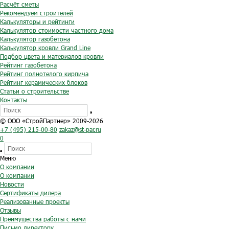
Расчёт сметы
Рекомендуем строителей
Калькуляторы и рейтинги
Калькулятор стоимости частного дома
Калькулятор газобетона
Калькулятор кровли Grand Line
Подбор цвета и материалов кровли
Рейтинг газобетона
Рейтинг полнотелого кирпича
Рейтинг керамических блоков
Статьи о строительстве
Контакты
© ООО «СтройПартнер» 2009-2026
+7 (495) 215-00-80
zakaz@st-par.ru
0
Меню
О компании
О компании
Новости
Сертификаты дилера
Реализованные проекты
Отзывы
Преимущества работы с нами
Письмо директору