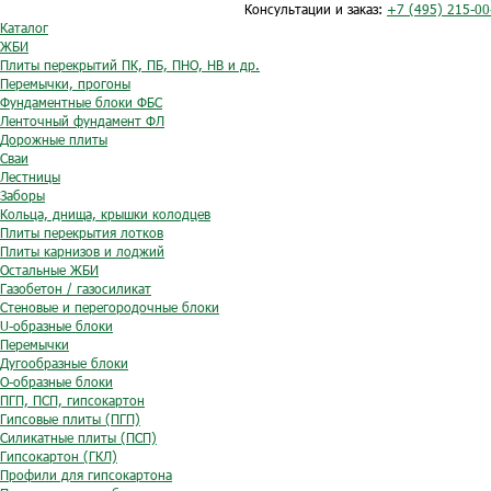
Консультации и заказ:
+7 (495) 215-00
Каталог
ЖБИ
Плиты перекрытий ПК, ПБ, ПНО, НВ и др.
Перемычки, прогоны
Фундаментные блоки ФБС
Ленточный фундамент ФЛ
Дорожные плиты
Сваи
Лестницы
Заборы
Кольца, днища, крышки колодцев
Плиты перекрытия лотков
Плиты карнизов и лоджий
Остальные ЖБИ
Газобетон / газосиликат
Стеновые и перегородочные блоки
U-образные блоки
Перемычки
Дугообразные блоки
O-образные блоки
ПГП, ПСП, гипсокартон
Гипсовые плиты (ПГП)
Силикатные плиты (ПСП)
Гипсокартон (ГКЛ)
Профили для гипсокартона