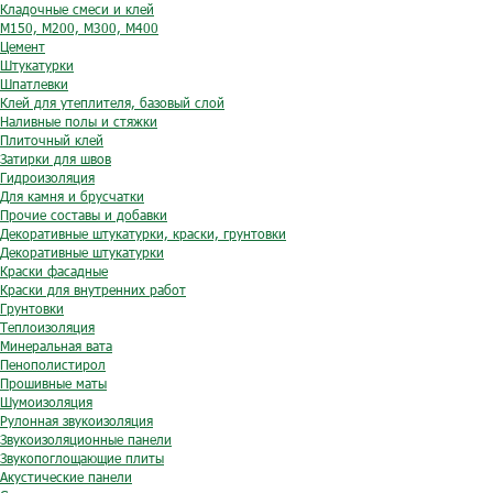
Кладочные смеси и клей
М150, М200, М300, М400
Цемент
Штукатурки
Шпатлевки
Клей для утеплителя, базовый слой
Наливные полы и стяжки
Плиточный клей
Затирки для швов
Гидроизоляция
Для камня и брусчатки
Прочие составы и добавки
Декоративные штукатурки, краски, грунтовки
Декоративные штукатурки
Краски фасадные
Краски для внутренних работ
Грунтовки
Теплоизоляция
Минеральная вата
Пенополистирол
Прошивные маты
Шумоизоляция
Рулонная звукоизоляция
Звукоизоляционные панели
Звукопоглощающие плиты
Акустические панели