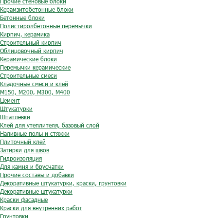
Прочие стеновые блоки
Керамзитобетонные блоки
Бетонные блоки
Полистиролбетонные перемычки
Кирпич, керамика
Строительный кирпич
Облицовочный кирпич
Керамические блоки
Перемычки керамические
Строительные смеси
Кладочные смеси и клей
М150, М200, М300, М400
Цемент
Штукатурки
Шпатлевки
Клей для утеплителя, базовый слой
Наливные полы и стяжки
Плиточный клей
Затирки для швов
Гидроизоляция
Для камня и брусчатки
Прочие составы и добавки
Декоративные штукатурки, краски, грунтовки
Декоративные штукатурки
Краски фасадные
Краски для внутренних работ
Грунтовки