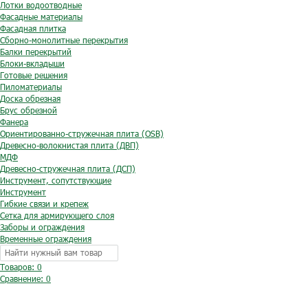
Лотки водоотводные
Фасадные материалы
Фасадная плитка
Сборно-монолитные перекрытия
Балки перекрытий
Блоки-вкладыши
Готовые решения
Пиломатериалы
Доска обрезная
Брус обрезной
Фанера
Ориентированно-стружечная плита (OSB)
Древесно-волокнистая плита (ДВП)
МДФ
Древесно-стружечная плита (ДСП)
Инструмент, сопутствующие
Инструмент
Гибкие связи и крепеж
Сетка для армирующего слоя
Заборы и ограждения
Временные ограждения
Товаров: 0
Сравнение:
0