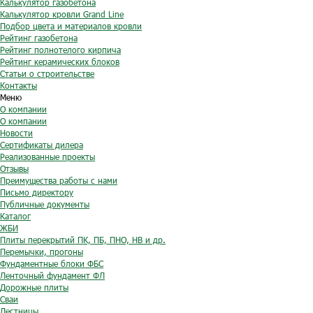
Калькулятор газобетона
Калькулятор кровли Grand Line
Подбор цвета и материалов кровли
Рейтинг газобетона
Рейтинг полнотелого кирпича
Рейтинг керамических блоков
Статьи о строительстве
Контакты
Меню
О компании
О компании
Новости
Сертификаты дилера
Реализованные проекты
Отзывы
Преимущества работы с нами
Письмо директору
Публичные документы
Каталог
ЖБИ
Плиты перекрытий ПК, ПБ, ПНО, НВ и др.
Перемычки, прогоны
Фундаментные блоки ФБС
Ленточный фундамент ФЛ
Дорожные плиты
Сваи
Лестницы