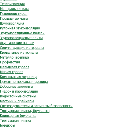
Теплоизоляция
Минеральная вата
Пенополистирол
Прошивные маты
Шумоизоляция
Рулонная звукоизоляция
Звукоизоляционные панели
Звукопоглощающие плиты
Акустические панели
Сопутствующие материалы
Кровельные материалы
Металлочерепица
Профнастил
Фальцевая кровля
Мягкая кровля
Композитная черепица
Цементно-песчаная черепица
Доборные элементы
Гидро- и пароизоляция
Водосточные системы
Мастики и праймеры
Снегозадержатели и элементы безопасности
Тротуарная плитка, брусчатка
Клинкерная брусчатка
Тротуарная плитка
Бордюры