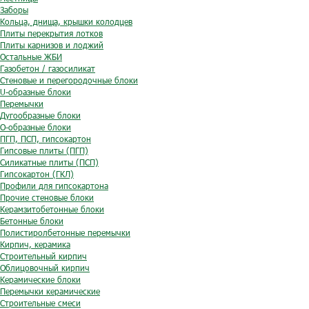
Заборы
Кольца, днища, крышки колодцев
Плиты перекрытия лотков
Плиты карнизов и лоджий
Остальные ЖБИ
Газобетон / газосиликат
Стеновые и перегородочные блоки
U-образные блоки
Перемычки
Дугообразные блоки
O-образные блоки
ПГП, ПСП, гипсокартон
Гипсовые плиты (ПГП)
Силикатные плиты (ПСП)
Гипсокартон (ГКЛ)
Профили для гипсокартона
Прочие стеновые блоки
Керамзитобетонные блоки
Бетонные блоки
Полистиролбетонные перемычки
Кирпич, керамика
Строительный кирпич
Облицовочный кирпич
Керамические блоки
Перемычки керамические
Строительные смеси