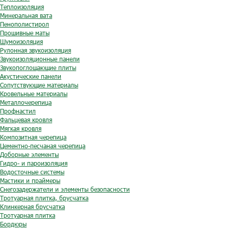
Теплоизоляция
Минеральная вата
Пенополистирол
Прошивные маты
Шумоизоляция
Рулонная звукоизоляция
Звукоизоляционные панели
Звукопоглощающие плиты
Акустические панели
Сопутствующие материалы
Кровельные материалы
Металлочерепица
Профнастил
Фальцевая кровля
Мягкая кровля
Композитная черепица
Цементно-песчаная черепица
Доборные элементы
Гидро- и пароизоляция
Водосточные системы
Мастики и праймеры
Снегозадержатели и элементы безопасности
Тротуарная плитка, брусчатка
Клинкерная брусчатка
Тротуарная плитка
Бордюры