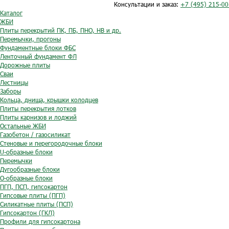
Консультации и заказ:
+7 (495) 215-00
Каталог
ЖБИ
Плиты перекрытий ПК, ПБ, ПНО, НВ и др.
Перемычки, прогоны
Фундаментные блоки ФБС
Ленточный фундамент ФЛ
Дорожные плиты
Сваи
Лестницы
Заборы
Кольца, днища, крышки колодцев
Плиты перекрытия лотков
Плиты карнизов и лоджий
Остальные ЖБИ
Газобетон / газосиликат
Стеновые и перегородочные блоки
U-образные блоки
Перемычки
Дугообразные блоки
O-образные блоки
ПГП, ПСП, гипсокартон
Гипсовые плиты (ПГП)
Силикатные плиты (ПСП)
Гипсокартон (ГКЛ)
Профили для гипсокартона