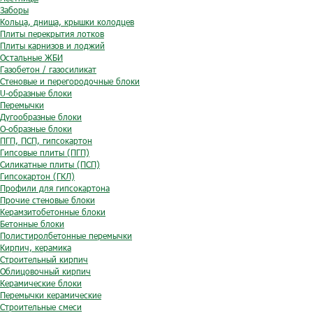
Заборы
Кольца, днища, крышки колодцев
Плиты перекрытия лотков
Плиты карнизов и лоджий
Остальные ЖБИ
Газобетон / газосиликат
Стеновые и перегородочные блоки
U-образные блоки
Перемычки
Дугообразные блоки
O-образные блоки
ПГП, ПСП, гипсокартон
Гипсовые плиты (ПГП)
Силикатные плиты (ПСП)
Гипсокартон (ГКЛ)
Профили для гипсокартона
Прочие стеновые блоки
Керамзитобетонные блоки
Бетонные блоки
Полистиролбетонные перемычки
Кирпич, керамика
Строительный кирпич
Облицовочный кирпич
Керамические блоки
Перемычки керамические
Строительные смеси