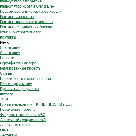
Калькулятор газобетона
Калькулятор кровли Grand Line
Подбор цвета и материалов кровли
Рейтинг газобетона
Рейтинг полнотелого кирпича
Рейтинг керамических блоков
Статьи о строительстве
Контакты
Меню
О компании
О компании
Новости
Сертификаты дилера
Реализованные проекты
Отзывы
Преимущества работы с нами
Письмо директору
Публичные документы
Каталог
ЖБИ
Плиты перекрытий ПК, ПБ, ПНО, НВ и др.
Перемычки, прогоны
Фундаментные блоки ФБС
Ленточный фундамент ФЛ
Дорожные плиты
Сваи
Лестницы