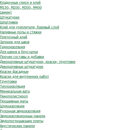
Кладочные смеси и клей
М150, М200, М300, М400
Цемент
Штукатурки
Шпатлевки
Клей для утеплителя, базовый слой
Наливные полы и стяжки
Плиточный клей
Затирки для швов
Гидроизоляция
Для камня и брусчатки
Прочие составы и добавки
Декоративные штукатурки, краски, грунтовки
Декоративные штукатурки
Краски фасадные
Краски для внутренних работ
Грунтовки
Теплоизоляция
Минеральная вата
Пенополистирол
Прошивные маты
Шумоизоляция
Рулонная звукоизоляция
Звукоизоляционные панели
Звукопоглощающие плиты
Акустические панели