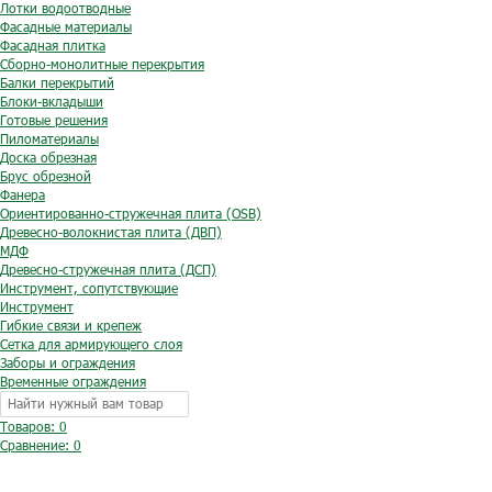
Лотки водоотводные
Фасадные материалы
Фасадная плитка
Сборно-монолитные перекрытия
Балки перекрытий
Блоки-вкладыши
Готовые решения
Пиломатериалы
Доска обрезная
Брус обрезной
Фанера
Ориентированно-стружечная плита (OSB)
Древесно-волокнистая плита (ДВП)
МДФ
Древесно-стружечная плита (ДСП)
Инструмент, сопутствующие
Инструмент
Гибкие связи и крепеж
Сетка для армирующего слоя
Заборы и ограждения
Временные ограждения
Товаров: 0
Сравнение:
0