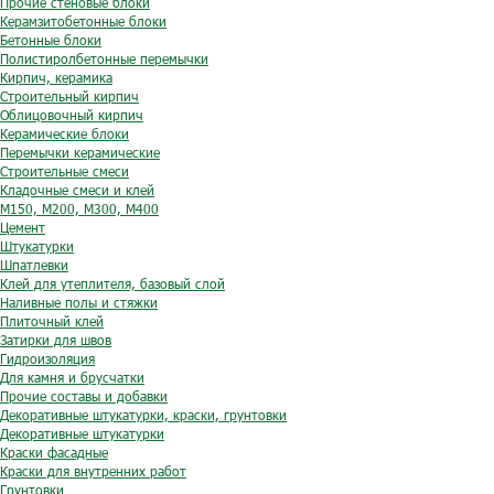
Прочие стеновые блоки
Керамзитобетонные блоки
Бетонные блоки
Полистиролбетонные перемычки
Кирпич, керамика
Строительный кирпич
Облицовочный кирпич
Керамические блоки
Перемычки керамические
Строительные смеси
Кладочные смеси и клей
М150, М200, М300, М400
Цемент
Штукатурки
Шпатлевки
Клей для утеплителя, базовый слой
Наливные полы и стяжки
Плиточный клей
Затирки для швов
Гидроизоляция
Для камня и брусчатки
Прочие составы и добавки
Декоративные штукатурки, краски, грунтовки
Декоративные штукатурки
Краски фасадные
Краски для внутренних работ
Грунтовки