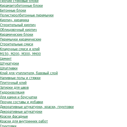
Прочие стеновые блоки
Керамзитобетонные блоки
Бетонные блоки
Полистиролбетонные перемычки
Кирпич, керамика
Строительный кирпич
Облицовочный кирпич
Керамические блоки
Перемычки керамические
Строительные смеси
Кладочные смеси и клей
М150, М200, М300, М400
Цемент
Штукатурки
Шпатлевки
Клей для утеплителя, базовый слой
Наливные полы и стяжки
Плиточный клей
Затирки для швов
Гидроизоляция
Для камня и брусчатки
Прочие составы и добавки
Декоративные штукатурки, краски, грунтовки
Декоративные штукатурки
Краски фасадные
Краски для внутренних работ
Грунтовки