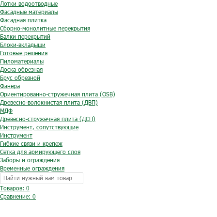
Лотки водоотводные
Фасадные материалы
Фасадная плитка
Сборно-монолитные перекрытия
Балки перекрытий
Блоки-вкладыши
Готовые решения
Пиломатериалы
Доска обрезная
Брус обрезной
Фанера
Ориентированно-стружечная плита (OSB)
Древесно-волокнистая плита (ДВП)
МДФ
Древесно-стружечная плита (ДСП)
Инструмент, сопутствующие
Инструмент
Гибкие связи и крепеж
Сетка для армирующего слоя
Заборы и ограждения
Временные ограждения
Товаров: 0
Сравнение:
0