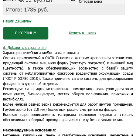
Оптовая цена
Итого:
1785
руб.
Нашли дешевле?
В КОРЗИНУ
Купить в 1 клик
Добавить к сравнению
Характеристики
Описание
Доставка и оплата
Состав, применяемый в СФТК Основит с жестким креплением утеплителя,
придающий системе внешнюю форму (текстуру покрытия) и внешний вид
(цветность), а также обеспечивающий (совместно с базой) защиту
системы от неблагоприятных факторов воздействия окружающей среды
(ГОСТ Р 53786-2010). Также применяется вне системы для декорирования
фасадов и внутренней отделки.
Рекомендуется в административных помещениях, культурно-досуговых
помещениях, бизнес-центрах, местах общего пользования, прихожих и
вестибюлях.
Более мелкий размер зерна рекомендуется для работ внутри помещения.
Грубое зерно (от 2,0 мм) более выигрышно смотрится на фасаде.
Высокая паропроницаемость материала позволяет «дышать» стенам,
обеспечивая свободный проход пара через стену без ее увлажнения.
Рекомендуемые основания:
Бетонные, кирпичные, пено- и газобетонные основания, цементные и