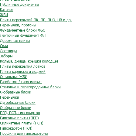
Публичные документы
Каталог
ЖБИ
Плиты перекрытий ПК, ПБ, ПНО, НВ и др.
Перемычки, прогоны
Фундаментные блоки ФБС
Ленточный фундамент ФЛ
Дорожные плиты
Сваи
Лестницы
Заборы
Кольца, днища, крышки колодцев
Плиты перекрытия лотков
Плиты карнизов и лоджий
Остальные ЖБИ
Газобетон / газосиликат
Стеновые и перегородочные блоки
U-образные блоки
Перемычки
Дугообразные блоки
O-образные блоки
ПГП, ПСП, гипсокартон
Гипсовые плиты (ПГП)
Силикатные плиты (ПСП)
Гипсокартон (ГКЛ)
Профили для гипсокартона