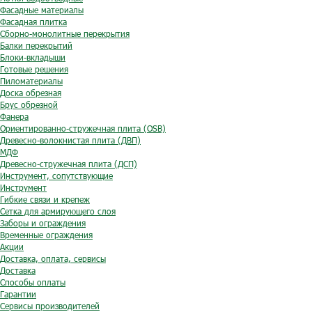
Фасадные материалы
Фасадная плитка
Сборно-монолитные перекрытия
Балки перекрытий
Блоки-вкладыши
Готовые решения
Пиломатериалы
Доска обрезная
Брус обрезной
Фанера
Ориентированно-стружечная плита (OSB)
Древесно-волокнистая плита (ДВП)
МДФ
Древесно-стружечная плита (ДСП)
Инструмент, сопутствующие
Инструмент
Гибкие связи и крепеж
Сетка для армирующего слоя
Заборы и ограждения
Временные ограждения
Акции
Доставка, оплата, сервисы
Доставка
Способы оплаты
Гарантии
Сервисы производителей