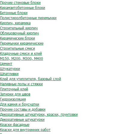
Прочие стеновые блоки
Керамзитобетонные блоки
Бетонные блоки
Полистиролбетонные перемычки
Кирпич, керамика
Строительный кирпич
Облицовочный кирпич
Керамические блоки
Перемычки керамические
Строительные смеси
Кладочные смеси и клей
М150, М200, М300, М400
Цемент
Штукатурки
Шпатлевки
Клей для утеплителя, базовый слой
Наливные полы и стяжки
Плиточный клей
Затирки для швов
Гидроизоляция
Для камня и брусчатки
Прочие составы и добавки
Декоративные штукатурки, краски, грунтовки
Декоративные штукатурки
Краски фасадные
Краски для внутренних работ