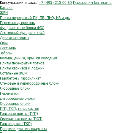
Консультации и заказ:
+7 (495) 215-00-80
Перезвоним бесплатно
Каталог
ЖБИ
Плиты перекрытий ПК, ПБ, ПНО, НВ и др.
Перемычки, прогоны
Фундаментные блоки ФБС
Ленточный фундамент ФЛ
Дорожные плиты
Сваи
Лестницы
Заборы
Кольца, днища, крышки колодцев
Плиты перекрытия лотков
Плиты карнизов и лоджий
Остальные ЖБИ
Газобетон / газосиликат
Стеновые и перегородочные блоки
U-образные блоки
Перемычки
Дугообразные блоки
O-образные блоки
ПГП, ПСП, гипсокартон
Гипсовые плиты (ПГП)
Силикатные плиты (ПСП)
Гипсокартон (ГКЛ)
Профили для гипсокартона