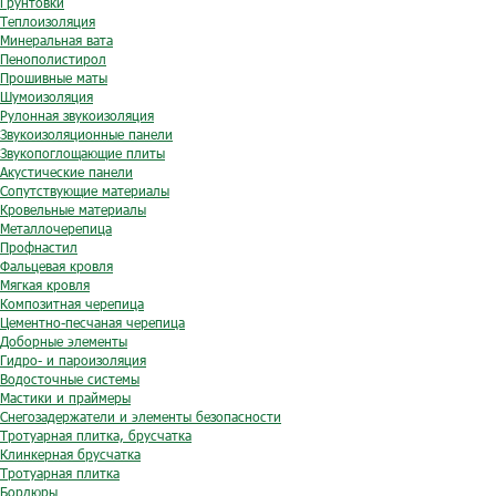
Грунтовки
Теплоизоляция
Минеральная вата
Пенополистирол
Прошивные маты
Шумоизоляция
Рулонная звукоизоляция
Звукоизоляционные панели
Звукопоглощающие плиты
Акустические панели
Сопутствующие материалы
Кровельные материалы
Металлочерепица
Профнастил
Фальцевая кровля
Мягкая кровля
Композитная черепица
Цементно-песчаная черепица
Доборные элементы
Гидро- и пароизоляция
Водосточные системы
Мастики и праймеры
Снегозадержатели и элементы безопасности
Тротуарная плитка, брусчатка
Клинкерная брусчатка
Тротуарная плитка
Бордюры