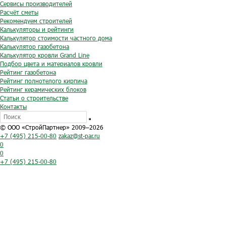
Сервисы производителей
Расчёт сметы
Рекомендуем строителей
Калькуляторы и рейтинги
Калькулятор стоимости частного дома
Калькулятор газобетона
Калькулятор кровли Grand Line
Подбор цвета и материалов кровли
Рейтинг газобетона
Рейтинг полнотелого кирпича
Рейтинг керамических блоков
Статьи о строительстве
Контакты
© ООО «СтройПартнер» 2009–2026
+7 (495) 215-00-80
zakaz@st-par.ru
0
0
+7 (495) 215-00-80