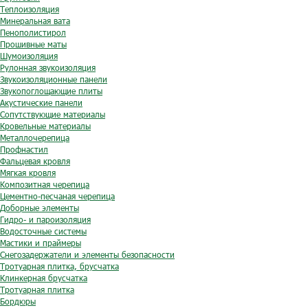
Теплоизоляция
Минеральная вата
Пенополистирол
Прошивные маты
Шумоизоляция
Рулонная звукоизоляция
Звукоизоляционные панели
Звукопоглощающие плиты
Акустические панели
Сопутствующие материалы
Кровельные материалы
Металлочерепица
Профнастил
Фальцевая кровля
Мягкая кровля
Композитная черепица
Цементно-песчаная черепица
Доборные элементы
Гидро- и пароизоляция
Водосточные системы
Мастики и праймеры
Снегозадержатели и элементы безопасности
Тротуарная плитка, брусчатка
Клинкерная брусчатка
Тротуарная плитка
Бордюры