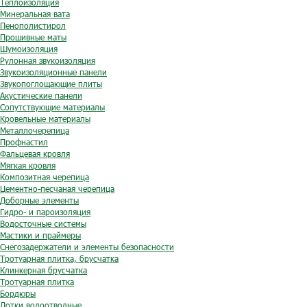
Теплоизоляция
Минеральная вата
Пенополистирол
Прошивные маты
Шумоизоляция
Рулонная звукоизоляция
Звукоизоляционные панели
Звукопоглощающие плиты
Акустические панели
Сопутствующие материалы
Кровельные материалы
Металлочерепица
Профнастил
Фальцевая кровля
Мягкая кровля
Композитная черепица
Цементно-песчаная черепица
Доборные элементы
Гидро- и пароизоляция
Водосточные системы
Мастики и праймеры
Снегозадержатели и элементы безопасности
Тротуарная плитка, брусчатка
Клинкерная брусчатка
Тротуарная плитка
Бордюры
Лотки водоотводные