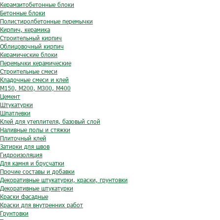
Керамзитобетонные блоки
Бетонные блоки
Полистиролбетонные перемычки
Кирпич, керамика
Строительный кирпич
Облицовочный кирпич
Керамические блоки
Перемычки керамические
Строительные смеси
Кладочные смеси и клей
М150, М200, М300, М400
Цемент
Штукатурки
Шпатлевки
Клей для утеплителя, базовый слой
Наливные полы и стяжки
Плиточный клей
Затирки для швов
Гидроизоляция
Для камня и брусчатки
Прочие составы и добавки
Декоративные штукатурки, краски, грунтовки
Декоративные штукатурки
Краски фасадные
Краски для внутренних работ
Грунтовки