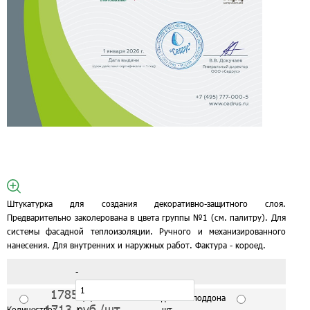
Штукатурка для создания декоративно-защитного слоя.
Предварительно заколерована в цвета группы №1 (см. палитру). Для
системы фасадной теплоизоляции. Ручного и механизированного
нанесения. Для внутренних и наружных работ. Фактура - короед.
-
1785
руб./шт
С завода от 1 поддона
1713
руб./шт
Количество:
+
шт