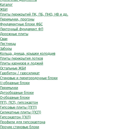
Каталог
ЖБИ
Плиты перекрытий ПК, ПБ, ПНО, НВ и др.
Перемычки, прогоны
Фундаментные блоки ФБС
Ленточный фундамент ФЛ
Дорожные плиты
Сваи
Лестницы
Заборы
Кольца, днища, крышки колодцев
Плиты перекрытия лотков
Плиты карнизов и лоджий
Остальные ЖБИ
Газобетон / газосиликат
Стеновые и перегородочные блоки
U-образные блоки
Перемычки
Дугообразные блоки
O-образные блоки
ПГП, ПСП, гипсокартон
Гипсовые плиты (ПГП)
Силикатные плиты (ПСП)
Гипсокартон (ГКЛ)
Профили для гипсокартона
Прочие стеновые блоки