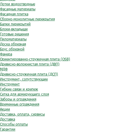
Лотки водоотводные
Фасадные материалы
Фасадная плитка
Сборно-монолитные перекрытия
Балки перекрытий
Блоки-вкладыши
Готовые решения
Пиломатериалы
Доска обрезная
Брус обрезной
Фанера
Ориентированно-стружечная плита (OSB)
Древесно-волокнистая плита (ДВП)
МДФ
Древесно-стружечная плита (ДСП)
Инструмент, сопутствующие
Инструмент
Гибкие связи и крепеж
Сетка для армирующего слоя
Заборы и ограждения
Временные ограждения
Акции
Доставка, оплата, сервисы
Доставка
Способы оплаты
Гарантии