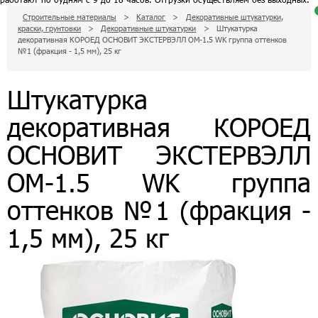
Строительные материалы
>
Каталог
>
Декоративные штукатурки,
краски, грунтовки
>
Декоративные штукатурки
>
Штукатурка
д
декоративная КОРОЕД ОСНОВИТ ЭКСТЕРВЭЛЛ OM-1.5 WK группа оттенков
п
к
№1 (фракция - 1,5 мм), 25 кг
п
з
Штукатурка
с
декоративная КОРОЕД
0
р
п
д
ОСНОВИТ ЭКСТЕРВЭЛЛ
з
OM-1.5 WK группа
оттенков №1 (фракция -
1,5 мм), 25 кг