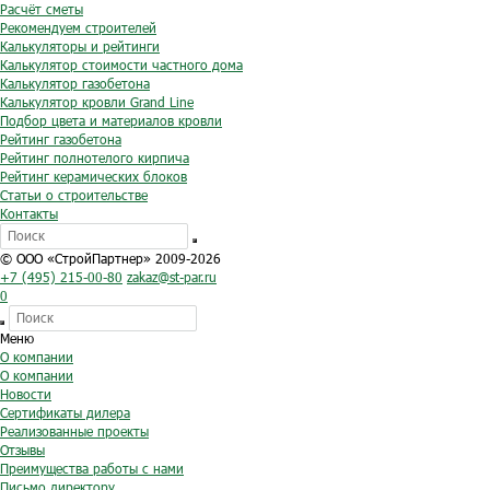
Расчёт сметы
Рекомендуем строителей
Калькуляторы и рейтинги
Калькулятор стоимости частного дома
Калькулятор газобетона
Калькулятор кровли Grand Line
Подбор цвета и материалов кровли
Рейтинг газобетона
Рейтинг полнотелого кирпича
Рейтинг керамических блоков
Статьи о строительстве
Контакты
© ООО «СтройПартнер» 2009-2026
+7 (495) 215-00-80
zakaz@st-par.ru
0
Меню
О компании
О компании
Новости
Сертификаты дилера
Реализованные проекты
Отзывы
Преимущества работы с нами
Письмо директору