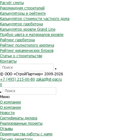
Расчёт сметы
Рекомендуем строителей
Калькуляторы и рейтинги
Калькулятор стоимости частного дома
Калькулятор газобетона
Калькулятор кровли Grand Line
Подбор цвета и материалов кровли
Рейтинг газобетона
Рейтинг полнотелого кирпича
Рейтинг керамических блоков
Статьи о строительстве
Контакты
© ООО «СтройПартнер» 2009-2026
+7 (495) 215-00-80
zakaz@st-par.ru
0
Меню
О компании
О компании
Новости
Сертификаты дилера
Реализованные проекты
Отзывы
Преимущества работы с нами
Письмо директору