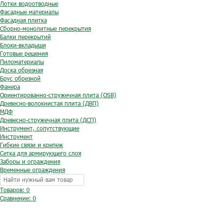
Лотки водоотводные
Фасадные материалы
Фасадная плитка
Сборно-монолитные перекрытия
Балки перекрытий
Блоки-вкладыши
Готовые решения
Пиломатериалы
Доска обрезная
Брус обрезной
Фанера
Ориентированно-стружечная плита (OSB)
Древесно-волокнистая плита (ДВП)
МДФ
Древесно-стружечная плита (ДСП)
Инструмент, сопутствующие
Инструмент
Гибкие связи и крепеж
Сетка для армирующего слоя
Заборы и ограждения
Временные ограждения
Товаров: 0
Сравнение:
0