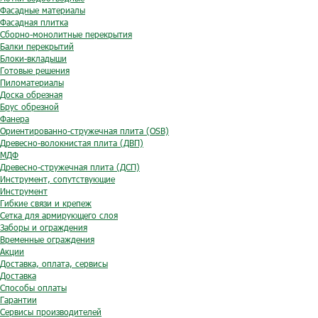
Фасадные материалы
Фасадная плитка
Сборно-монолитные перекрытия
Балки перекрытий
Блоки-вкладыши
Готовые решения
Пиломатериалы
Доска обрезная
Брус обрезной
Фанера
Ориентированно-стружечная плита (OSB)
Древесно-волокнистая плита (ДВП)
МДФ
Древесно-стружечная плита (ДСП)
Инструмент, сопутствующие
Инструмент
Гибкие связи и крепеж
Сетка для армирующего слоя
Заборы и ограждения
Временные ограждения
Акции
Доставка, оплата, сервисы
Доставка
Способы оплаты
Гарантии
Сервисы производителей