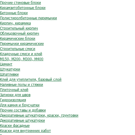
Прочие стеновые блоки
Керамзитобетонные блоки
Бетонные блоки
Полистиролбетонные перемычки
Кирпич, керамика
Строительный кирпич
Облицовочный кирпич
Керамические блоки
Перемычки керамические
Строительные смеси
Кладочные смеси и клей
М150, М200, М300, М400
Цемент
Штукатурки
Шпатлевки
Клей для утеплителя, базовый слой
Наливные полы и стяжки
Плиточный клей
Затирки для швов
Гидроизоляция
Для камня и брусчатки
Прочие составы и добавки
Декоративные штукатурки, краски, грунтовки
Декоративные штукатурки
Краски фасадные
Краски для внутренних работ