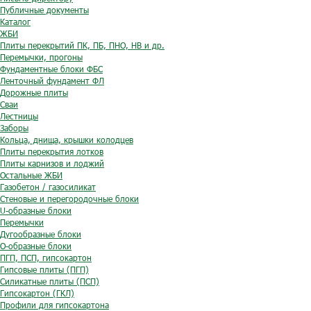
Публичные документы
Каталог
ЖБИ
Плиты перекрытий ПК, ПБ, ПНО, НВ и др.
Перемычки, прогоны
Фундаментные блоки ФБС
Ленточный фундамент ФЛ
Дорожные плиты
Сваи
Лестницы
Заборы
Кольца, днища, крышки колодцев
Плиты перекрытия лотков
Плиты карнизов и лоджий
Остальные ЖБИ
Газобетон / газосиликат
Стеновые и перегородочные блоки
U-образные блоки
Перемычки
Дугообразные блоки
O-образные блоки
ПГП, ПСП, гипсокартон
Гипсовые плиты (ПГП)
Силикатные плиты (ПСП)
Гипсокартон (ГКЛ)
Профили для гипсокартона