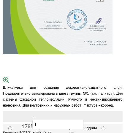
Штукатурка для создания декоративно-защитного слоя.
Предварительно заколерована в цвета группы №1 (см. палитру). Для
системы фасадной теплоизоляции. Ручного и механизированного
нанесения. Для внутренних и наружных работ. Фактура - короед.
-
1785
руб./шт
С завода от 1 поддона
1713
руб./шт
Количество:
+
шт