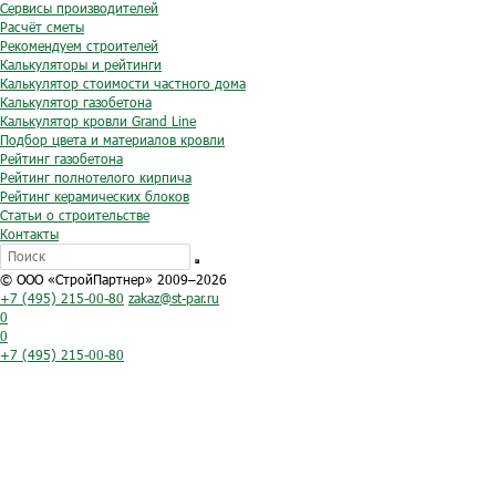
Сервисы производителей
Расчёт сметы
Рекомендуем строителей
Калькуляторы и рейтинги
Калькулятор стоимости частного дома
Калькулятор газобетона
Калькулятор кровли Grand Line
Подбор цвета и материалов кровли
Рейтинг газобетона
Рейтинг полнотелого кирпича
Рейтинг керамических блоков
Статьи о строительстве
Контакты
© ООО «СтройПартнер» 2009–2026
+7 (495) 215-00-80
zakaz@st-par.ru
0
0
+7 (495) 215-00-80