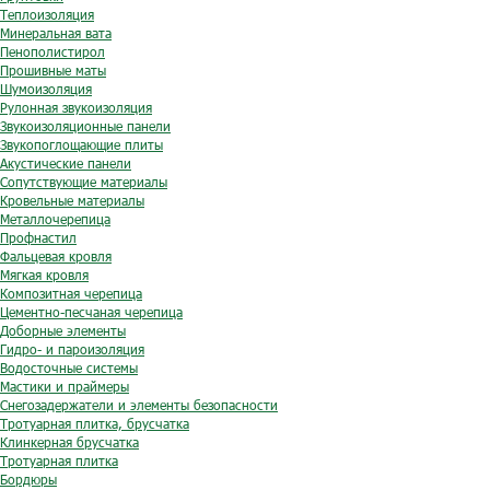
Теплоизоляция
Минеральная вата
Пенополистирол
Прошивные маты
Шумоизоляция
Рулонная звукоизоляция
Звукоизоляционные панели
Звукопоглощающие плиты
Акустические панели
Сопутствующие материалы
Кровельные материалы
Металлочерепица
Профнастил
Фальцевая кровля
Мягкая кровля
Композитная черепица
Цементно-песчаная черепица
Доборные элементы
Гидро- и пароизоляция
Водосточные системы
Мастики и праймеры
Снегозадержатели и элементы безопасности
Тротуарная плитка, брусчатка
Клинкерная брусчатка
Тротуарная плитка
Бордюры