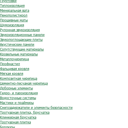
Грунтовки
Теплоизоляция
Минеральная вата
Пенополистирол
Прошивные маты
Шумоизоляция
Рулонная звукоизоляция
Звукоизоляционные панели
Звукопоглощающие плиты
Акустические панели
Сопутствующие материалы
Кровельные материалы
Металлочерепица
Профнастил
Фальцевая кровля
Мягкая кровля
Композитная черепица
Цементно-песчаная черепица
Доборные элементы
Гидро- и пароизоляция
Водосточные системы
Мастики и праймеры
Снегозадержатели и элементы безопасности
Тротуарная плитка, брусчатка
Клинкерная брусчатка
Тротуарная плитка
Бордюры