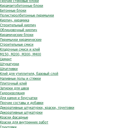
Прочие стеновые блоки
Керамзитобетонные блоки
Бетонные блоки
Полистиролбетонные перемычки
Кирпич, керамика
Строительный кирпич
Облицовочный кирпич
Керамические блоки
Перемычки керамические
Строительные смеси
Кладочные смеси и клей
М150, М200, М300, М400
Цемент
Штукатурки
Шпатлевки
Клей для утеплителя, базовый слой
Наливные полы и стяжки
Плиточный клей
Затирки для швов
Гидроизоляция
Для камня и брусчатки
Прочие составы и добавки
Декоративные штукатурки, краски, грунтовки
Декоративные штукатурки
Краски фасадные
Краски для внутренних работ
Грунтовки