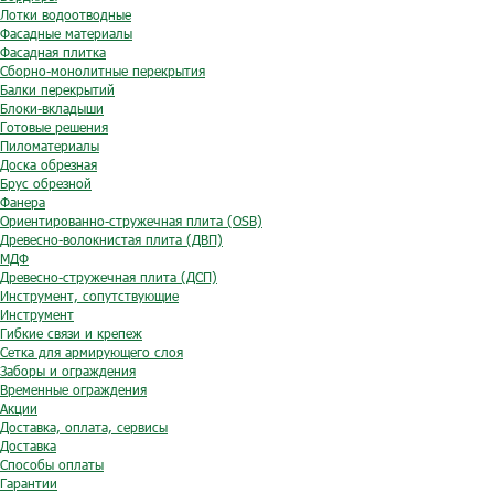
Лотки водоотводные
Фасадные материалы
Фасадная плитка
Сборно-монолитные перекрытия
Балки перекрытий
Блоки-вкладыши
Готовые решения
Пиломатериалы
Доска обрезная
Брус обрезной
Фанера
Ориентированно-стружечная плита (OSB)
Древесно-волокнистая плита (ДВП)
МДФ
Древесно-стружечная плита (ДСП)
Инструмент, сопутствующие
Инструмент
Гибкие связи и крепеж
Сетка для армирующего слоя
Заборы и ограждения
Временные ограждения
Акции
Доставка, оплата, сервисы
Доставка
Способы оплаты
Гарантии