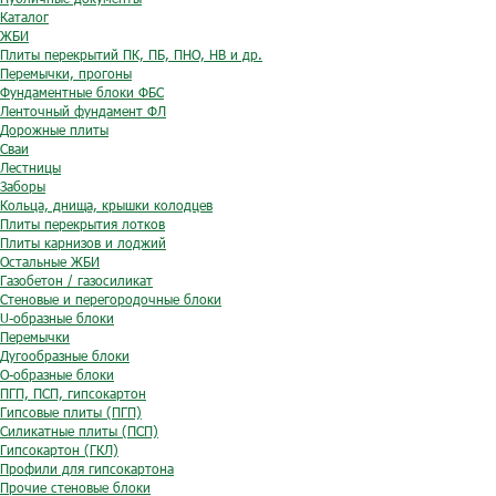
Каталог
ЖБИ
Плиты перекрытий ПК, ПБ, ПНО, НВ и др.
Перемычки, прогоны
Фундаментные блоки ФБС
Ленточный фундамент ФЛ
Дорожные плиты
Сваи
Лестницы
Заборы
Кольца, днища, крышки колодцев
Плиты перекрытия лотков
Плиты карнизов и лоджий
Остальные ЖБИ
Газобетон / газосиликат
Стеновые и перегородочные блоки
U-образные блоки
Перемычки
Дугообразные блоки
O-образные блоки
ПГП, ПСП, гипсокартон
Гипсовые плиты (ПГП)
Силикатные плиты (ПСП)
Гипсокартон (ГКЛ)
Профили для гипсокартона
Прочие стеновые блоки