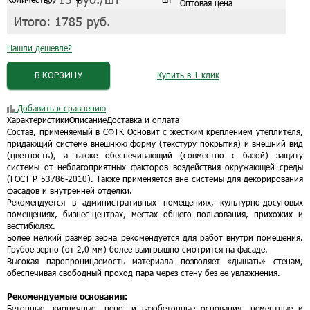
Оптовая цена
Итого:
1785
руб.
Нашли дешевле?
В КОРЗИНУ
Купить в 1 клик
Добавить к сравнению
Характеристики
Описание
Доставка и оплата
Состав, применяемый в СФТК Основит с жестким креплением утеплителя,
придающий системе внешнюю форму (текстуру покрытия) и внешний вид
(цветность), а также обеспечивающий (совместно с базой) защиту
системы от неблагоприятных факторов воздействия окружающей среды
(ГОСТ Р 53786-2010). Также применяется вне системы для декорирования
фасадов и внутренней отделки.
Рекомендуется в административных помещениях, культурно-досуговых
помещениях, бизнес-центрах, местах общего пользования, прихожих и
вестибюлях.
Более мелкий размер зерна рекомендуется для работ внутри помещения.
Грубое зерно (от 2,0 мм) более выигрышно смотрится на фасаде.
Высокая паропроницаемость материала позволяет «дышать» стенам,
обеспечивая свободный проход пара через стену без ее увлажнения.
Рекомендуемые основания:
Бетонные, кирпичные, пено- и газобетонные основания, цементные и