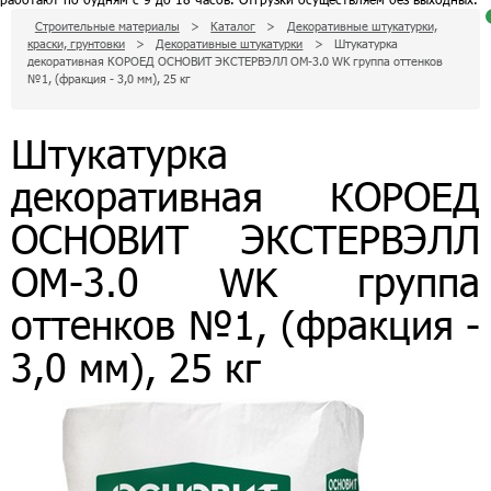
Строительные материалы
>
Каталог
>
Декоративные штукатурки,
краски, грунтовки
>
Декоративные штукатурки
>
Штукатурка
д
декоративная КОРОЕД ОСНОВИТ ЭКСТЕРВЭЛЛ OM-3.0 WK группа оттенков
п
к
№1, (фракция - 3,0 мм), 25 кг
п
з
Штукатурка
с
декоративная КОРОЕД
0
р
п
д
ОСНОВИТ ЭКСТЕРВЭЛЛ
з
OM-3.0 WK группа
оттенков №1, (фракция -
3,0 мм), 25 кг