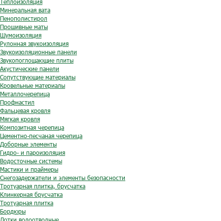
Теплоизоляция
Минеральная вата
Пенополистирол
Прошивные маты
Шумоизоляция
Рулонная звукоизоляция
Звукоизоляционные панели
Звукопоглощающие плиты
Акустические панели
Сопутствующие материалы
Кровельные материалы
Металлочерепица
Профнастил
Фальцевая кровля
Мягкая кровля
Композитная черепица
Цементно-песчаная черепица
Доборные элементы
Гидро- и пароизоляция
Водосточные системы
Мастики и праймеры
Снегозадержатели и элементы безопасности
Тротуарная плитка, брусчатка
Клинкерная брусчатка
Тротуарная плитка
Бордюры
Лотки водоотводные