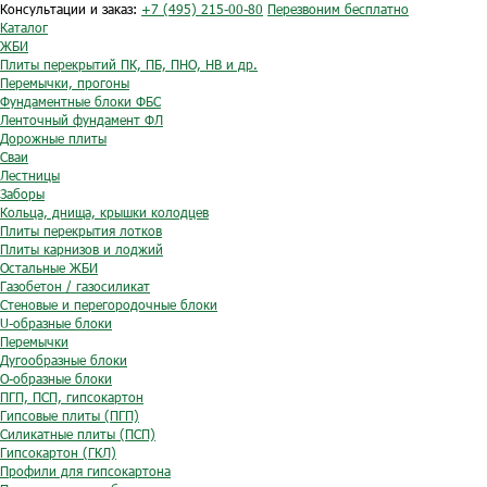
Консультации и заказ:
+7 (495) 215-00-80
Перезвоним бесплатно
Каталог
ЖБИ
Плиты перекрытий ПК, ПБ, ПНО, НВ и др.
Перемычки, прогоны
Фундаментные блоки ФБС
Ленточный фундамент ФЛ
Дорожные плиты
Сваи
Лестницы
Заборы
Кольца, днища, крышки колодцев
Плиты перекрытия лотков
Плиты карнизов и лоджий
Остальные ЖБИ
Газобетон / газосиликат
Стеновые и перегородочные блоки
U-образные блоки
Перемычки
Дугообразные блоки
O-образные блоки
ПГП, ПСП, гипсокартон
Гипсовые плиты (ПГП)
Силикатные плиты (ПСП)
Гипсокартон (ГКЛ)
Профили для гипсокартона