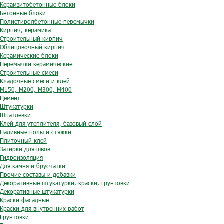
Керамзитобетонные блоки
Бетонные блоки
Полистиролбетонные перемычки
Кирпич, керамика
Строительный кирпич
Облицовочный кирпич
Керамические блоки
Перемычки керамические
Строительные смеси
Кладочные смеси и клей
М150, М200, М300, М400
Цемент
Штукатурки
Шпатлевки
Клей для утеплителя, базовый слой
Наливные полы и стяжки
Плиточный клей
Затирки для швов
Гидроизоляция
Для камня и брусчатки
Прочие составы и добавки
Декоративные штукатурки, краски, грунтовки
Декоративные штукатурки
Краски фасадные
Краски для внутренних работ
Грунтовки