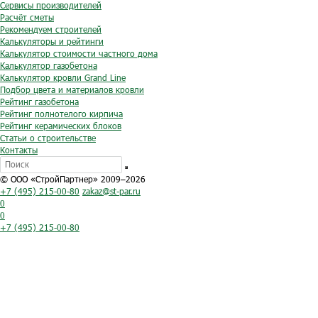
Сервисы производителей
Расчёт сметы
Рекомендуем строителей
Калькуляторы и рейтинги
Калькулятор стоимости частного дома
Калькулятор газобетона
Калькулятор кровли Grand Line
Подбор цвета и материалов кровли
Рейтинг газобетона
Рейтинг полнотелого кирпича
Рейтинг керамических блоков
Статьи о строительстве
Контакты
© ООО «СтройПартнер» 2009–2026
+7 (495) 215-00-80
zakaz@st-par.ru
0
0
+7 (495) 215-00-80