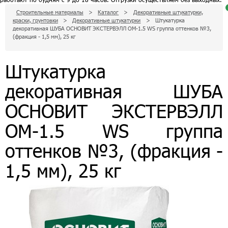
Строительные материалы
>
Каталог
>
Декоративные штукатурки,
краски, грунтовки
>
Декоративные штукатурки
>
Штукатурка
д
декоративная ШУБА ОСНОВИТ ЭКСТЕРВЭЛЛ OM-1.5 WS группа оттенков №3,
п
к
(фракция - 1,5 мм), 25 кг
п
з
Штукатурка
с
декоративная ШУБА
0
р
п
д
ОСНОВИТ ЭКСТЕРВЭЛЛ
з
OM-1.5 WS группа
оттенков №3, (фракция -
1,5 мм), 25 кг