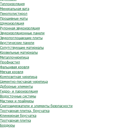
Теплоизоляция
Минеральная вата
Пенополистирол
Прошивные маты
Шумоизоляция
Рулонная звукоизоляция
Звукоизоляционные панели
Звукопоглощающие плиты
Акустические панели
Сопутствующие материалы
Кровельные материалы
Металлочерепица
Профнастил
Фальцевая кровля
Мягкая кровля
Композитная черепица
Цементно-песчаная черепица
Доборные элементы
Гидро- и пароизоляция
Водосточные системы
Мастики и праймеры
Снегозадержатели и элементы безопасности
Тротуарная плитка, брусчатка
Клинкерная брусчатка
Тротуарная плитка
Бордюры