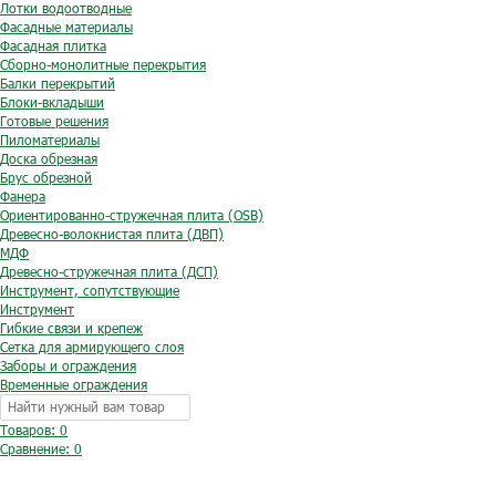
Лотки водоотводные
Фасадные материалы
Фасадная плитка
Сборно-монолитные перекрытия
Балки перекрытий
Блоки-вкладыши
Готовые решения
Пиломатериалы
Доска обрезная
Брус обрезной
Фанера
Ориентированно-стружечная плита (OSB)
Древесно-волокнистая плита (ДВП)
МДФ
Древесно-стружечная плита (ДСП)
Инструмент, сопутствующие
Инструмент
Гибкие связи и крепеж
Сетка для армирующего слоя
Заборы и ограждения
Временные ограждения
Товаров: 0
Сравнение:
0