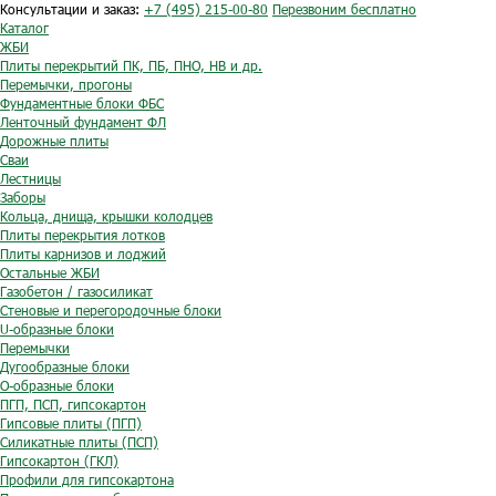
Консультации и заказ:
+7 (495) 215-00-80
Перезвоним бесплатно
Каталог
ЖБИ
Плиты перекрытий ПК, ПБ, ПНО, НВ и др.
Перемычки, прогоны
Фундаментные блоки ФБС
Ленточный фундамент ФЛ
Дорожные плиты
Сваи
Лестницы
Заборы
Кольца, днища, крышки колодцев
Плиты перекрытия лотков
Плиты карнизов и лоджий
Остальные ЖБИ
Газобетон / газосиликат
Стеновые и перегородочные блоки
U-образные блоки
Перемычки
Дугообразные блоки
O-образные блоки
ПГП, ПСП, гипсокартон
Гипсовые плиты (ПГП)
Силикатные плиты (ПСП)
Гипсокартон (ГКЛ)
Профили для гипсокартона