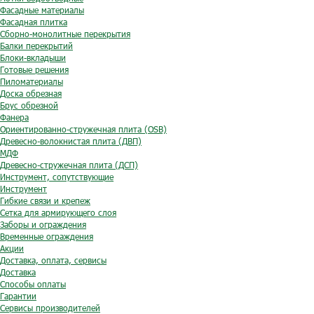
Фасадные материалы
Фасадная плитка
Сборно-монолитные перекрытия
Балки перекрытий
Блоки-вкладыши
Готовые решения
Пиломатериалы
Доска обрезная
Брус обрезной
Фанера
Ориентированно-стружечная плита (OSB)
Древесно-волокнистая плита (ДВП)
МДФ
Древесно-стружечная плита (ДСП)
Инструмент, сопутствующие
Инструмент
Гибкие связи и крепеж
Сетка для армирующего слоя
Заборы и ограждения
Временные ограждения
Акции
Доставка, оплата, сервисы
Доставка
Способы оплаты
Гарантии
Сервисы производителей