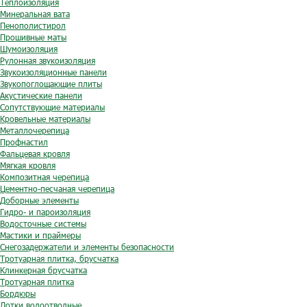
Теплоизоляция
Минеральная вата
Пенополистирол
Прошивные маты
Шумоизоляция
Рулонная звукоизоляция
Звукоизоляционные панели
Звукопоглощающие плиты
Акустические панели
Сопутствующие материалы
Кровельные материалы
Металлочерепица
Профнастил
Фальцевая кровля
Мягкая кровля
Композитная черепица
Цементно-песчаная черепица
Доборные элементы
Гидро- и пароизоляция
Водосточные системы
Мастики и праймеры
Снегозадержатели и элементы безопасности
Тротуарная плитка, брусчатка
Клинкерная брусчатка
Тротуарная плитка
Бордюры
Лотки водоотводные