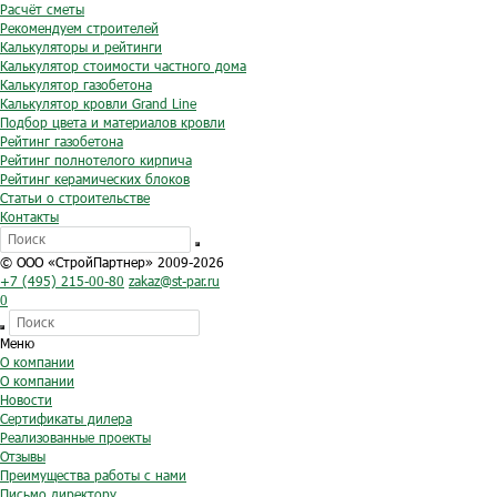
Расчёт сметы
Рекомендуем строителей
Калькуляторы и рейтинги
Калькулятор стоимости частного дома
Калькулятор газобетона
Калькулятор кровли Grand Line
Подбор цвета и материалов кровли
Рейтинг газобетона
Рейтинг полнотелого кирпича
Рейтинг керамических блоков
Статьи о строительстве
Контакты
© ООО «СтройПартнер» 2009-2026
+7 (495) 215-00-80
zakaz@st-par.ru
0
Меню
О компании
О компании
Новости
Сертификаты дилера
Реализованные проекты
Отзывы
Преимущества работы с нами
Письмо директору