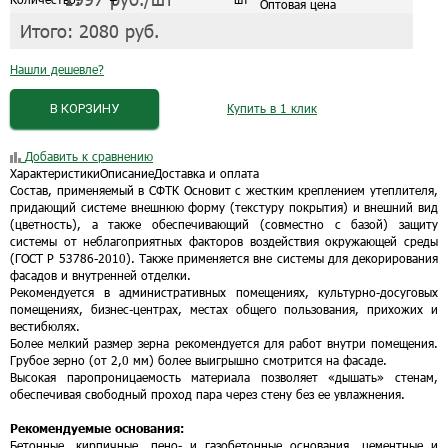
Оптовая цена
Итого:
2080
руб.
Нашли дешевле?
В КОРЗИНУ
Купить в 1 клик
Добавить к сравнению
Характеристики
Описание
Доставка и оплата
Состав, применяемый в СФТК Основит с жестким креплением утеплителя,
придающий системе внешнюю форму (текстуру покрытия) и внешний вид
(цветность), а также обеспечивающий (совместно с базой) защиту
системы от неблагоприятных факторов воздействия окружающей среды
(ГОСТ Р 53786-2010). Также применяется вне системы для декорирования
фасадов и внутренней отделки.
Рекомендуется в административных помещениях, культурно-досуговых
помещениях, бизнес-центрах, местах общего пользования, прихожих и
вестибюлях.
Более мелкий размер зерна рекомендуется для работ внутри помещения.
Грубое зерно (от 2,0 мм) более выигрышно смотрится на фасаде.
Высокая паропроницаемость материала позволяет «дышать» стенам,
обеспечивая свободный проход пара через стену без ее увлажнения.
Рекомендуемые основания:
Бетонные, кирпичные, пено- и газобетонные основания, цементные и