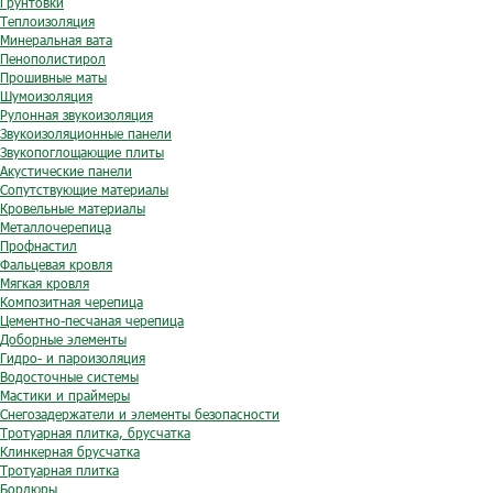
Грунтовки
Теплоизоляция
Минеральная вата
Пенополистирол
Прошивные маты
Шумоизоляция
Рулонная звукоизоляция
Звукоизоляционные панели
Звукопоглощающие плиты
Акустические панели
Сопутствующие материалы
Кровельные материалы
Металлочерепица
Профнастил
Фальцевая кровля
Мягкая кровля
Композитная черепица
Цементно-песчаная черепица
Доборные элементы
Гидро- и пароизоляция
Водосточные системы
Мастики и праймеры
Снегозадержатели и элементы безопасности
Тротуарная плитка, брусчатка
Клинкерная брусчатка
Тротуарная плитка
Бордюры