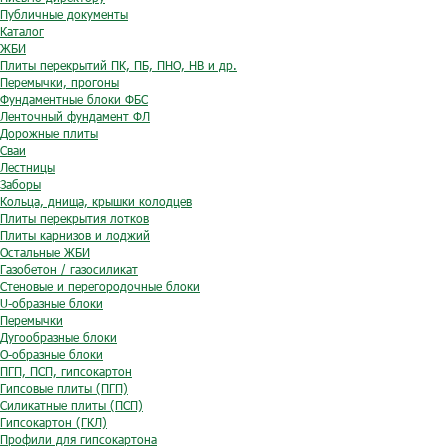
Публичные документы
Каталог
ЖБИ
Плиты перекрытий ПК, ПБ, ПНО, НВ и др.
Перемычки, прогоны
Фундаментные блоки ФБС
Ленточный фундамент ФЛ
Дорожные плиты
Сваи
Лестницы
Заборы
Кольца, днища, крышки колодцев
Плиты перекрытия лотков
Плиты карнизов и лоджий
Остальные ЖБИ
Газобетон / газосиликат
Стеновые и перегородочные блоки
U-образные блоки
Перемычки
Дугообразные блоки
O-образные блоки
ПГП, ПСП, гипсокартон
Гипсовые плиты (ПГП)
Силикатные плиты (ПСП)
Гипсокартон (ГКЛ)
Профили для гипсокартона