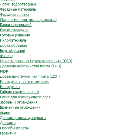
Лотки водоотводные
Фасадные материалы
Фасадная плитка
Сборно-монолитные перекрытия
Балки перекрытий
Блоки-вкладыши
Готовые решения
Пиломатериалы
Доска обрезная
Брус обрезной
Фанера
Ориентированно-стружечная плита (OSB)
Древесно-волокнистая плита (ДВП)
МДФ
Древесно-стружечная плита (ДСП)
Инструмент, сопутствующие
Инструмент
Гибкие связи и крепеж
Сетка для армирующего слоя
Заборы и ограждения
Временные ограждения
Акции
Доставка, оплата, сервисы
Доставка
Способы оплаты
Гарантии