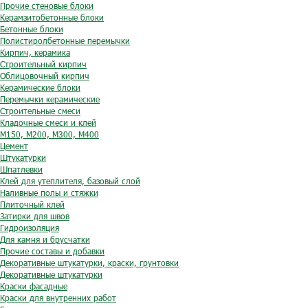
Прочие стеновые блоки
Керамзитобетонные блоки
Бетонные блоки
Полистиролбетонные перемычки
Кирпич, керамика
Строительный кирпич
Облицовочный кирпич
Керамические блоки
Перемычки керамические
Строительные смеси
Кладочные смеси и клей
М150, М200, М300, М400
Цемент
Штукатурки
Шпатлевки
Клей для утеплителя, базовый слой
Наливные полы и стяжки
Плиточный клей
Затирки для швов
Гидроизоляция
Для камня и брусчатки
Прочие составы и добавки
Декоративные штукатурки, краски, грунтовки
Декоративные штукатурки
Краски фасадные
Краски для внутренних работ