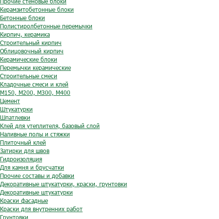
Прочие стеновые блоки
Керамзитобетонные блоки
Бетонные блоки
Полистиролбетонные перемычки
Кирпич, керамика
Строительный кирпич
Облицовочный кирпич
Керамические блоки
Перемычки керамические
Строительные смеси
Кладочные смеси и клей
М150, М200, М300, М400
Цемент
Штукатурки
Шпатлевки
Клей для утеплителя, базовый слой
Наливные полы и стяжки
Плиточный клей
Затирки для швов
Гидроизоляция
Для камня и брусчатки
Прочие составы и добавки
Декоративные штукатурки, краски, грунтовки
Декоративные штукатурки
Краски фасадные
Краски для внутренних работ
Грунтовки