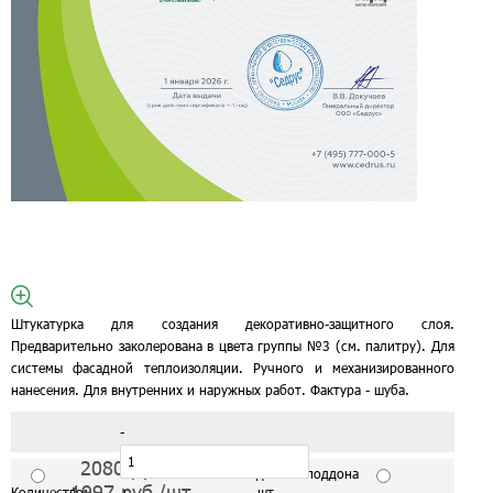
Штукатурка для создания декоративно-защитного слоя.
Предварительно заколерована в цвета группы №3 (см. палитру). Для
системы фасадной теплоизоляции. Ручного и механизированного
нанесения. Для внутренних и наружных работ. Фактура - шуба.
-
2080
руб./шт
С завода от 1 поддона
1997
руб./шт
Количество:
+
шт