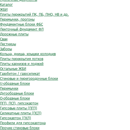
Каталог
ЖБИ
Плиты перекрытий ПК, ПБ, ПНО, НВ и др.
Перемычки, прогоны
Фундаментные блоки ФБС
Ленточный фундамент ФЛ
Дорожные плиты
Сваи
Лестницы
Заборы
Кольца, днища, крышки колодцев
Плиты перекрытия лотков
Плиты карнизов и лоджий
Остальные ЖБИ
Газобетон / газосиликат
Стеновые и перегородочные блоки
U-образные блоки
Перемычки
Дугообразные блоки
O-образные блоки
ПГП, ПСП, гипсокартон
Гипсовые плиты (ПГП)
Силикатные плиты (ПСП)
Гипсокартон (ГКЛ)
Профили для гипсокартона
Прочие стеновые блоки