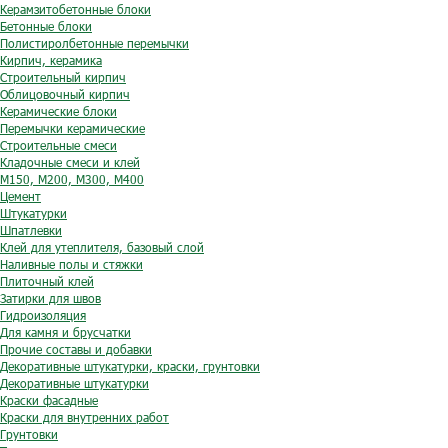
Керамзитобетонные блоки
Бетонные блоки
Полистиролбетонные перемычки
Кирпич, керамика
Строительный кирпич
Облицовочный кирпич
Керамические блоки
Перемычки керамические
Строительные смеси
Кладочные смеси и клей
М150, М200, М300, М400
Цемент
Штукатурки
Шпатлевки
Клей для утеплителя, базовый слой
Наливные полы и стяжки
Плиточный клей
Затирки для швов
Гидроизоляция
Для камня и брусчатки
Прочие составы и добавки
Декоративные штукатурки, краски, грунтовки
Декоративные штукатурки
Краски фасадные
Краски для внутренних работ
Грунтовки