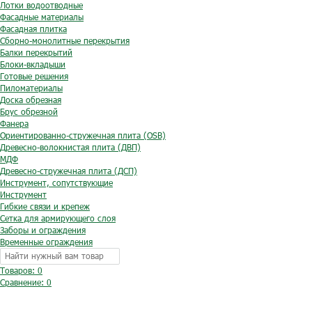
Лотки водоотводные
Фасадные материалы
Фасадная плитка
Сборно-монолитные перекрытия
Балки перекрытий
Блоки-вкладыши
Готовые решения
Пиломатериалы
Доска обрезная
Брус обрезной
Фанера
Ориентированно-стружечная плита (OSB)
Древесно-волокнистая плита (ДВП)
МДФ
Древесно-стружечная плита (ДСП)
Инструмент, сопутствующие
Инструмент
Гибкие связи и крепеж
Сетка для армирующего слоя
Заборы и ограждения
Временные ограждения
Товаров: 0
Сравнение:
0