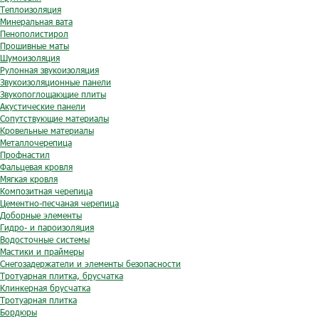
Теплоизоляция
Минеральная вата
Пенополистирол
Прошивные маты
Шумоизоляция
Рулонная звукоизоляция
Звукоизоляционные панели
Звукопоглощающие плиты
Акустические панели
Сопутствующие материалы
Кровельные материалы
Металлочерепица
Профнастил
Фальцевая кровля
Мягкая кровля
Композитная черепица
Цементно-песчаная черепица
Доборные элементы
Гидро- и пароизоляция
Водосточные системы
Мастики и праймеры
Снегозадержатели и элементы безопасности
Тротуарная плитка, брусчатка
Клинкерная брусчатка
Тротуарная плитка
Бордюры