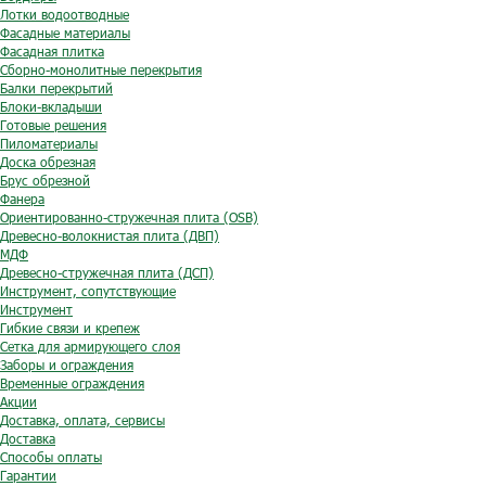
Лотки водоотводные
Фасадные материалы
Фасадная плитка
Сборно-монолитные перекрытия
Балки перекрытий
Блоки-вкладыши
Готовые решения
Пиломатериалы
Доска обрезная
Брус обрезной
Фанера
Ориентированно-стружечная плита (OSB)
Древесно-волокнистая плита (ДВП)
МДФ
Древесно-стружечная плита (ДСП)
Инструмент, сопутствующие
Инструмент
Гибкие связи и крепеж
Сетка для армирующего слоя
Заборы и ограждения
Временные ограждения
Акции
Доставка, оплата, сервисы
Доставка
Способы оплаты
Гарантии