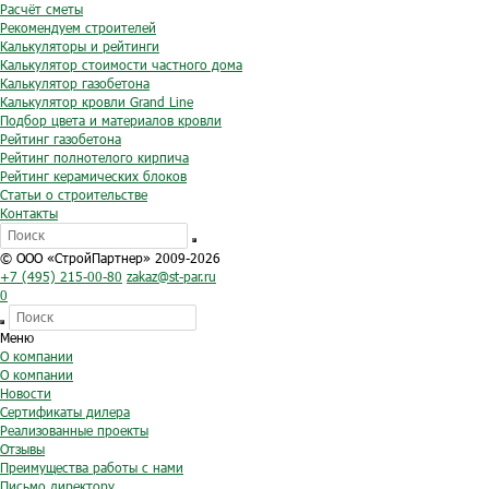
Расчёт сметы
Рекомендуем строителей
Калькуляторы и рейтинги
Калькулятор стоимости частного дома
Калькулятор газобетона
Калькулятор кровли Grand Line
Подбор цвета и материалов кровли
Рейтинг газобетона
Рейтинг полнотелого кирпича
Рейтинг керамических блоков
Статьи о строительстве
Контакты
© ООО «СтройПартнер» 2009-2026
+7 (495) 215-00-80
zakaz@st-par.ru
0
Меню
О компании
О компании
Новости
Сертификаты дилера
Реализованные проекты
Отзывы
Преимущества работы с нами
Письмо директору