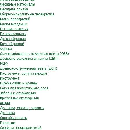
Фасадные материалы
Фасадная плитка
Сборно-монолитные перекрытия
Балки перекрытий
Блоки-вкладыши
Готовые решения
Пиломатериалы
Доска обрезная
Брус обрезной
Фанера
Ориентированно-стружечная плита (OSB)
Древесно-волокнистая плита (ДВП)
МДФ
Древесно-стружечная плита (ДСП)
Инструмент, сопутствующие
Инструмент
Гибкие связи и крепеж
Сетка для армирующего слоя
Заборы и ограждения
Временные ограждения
Акции
Доставка, оплата, сервисы
Доставка
Способы оплаты
Гарантии
Сервисы производителей