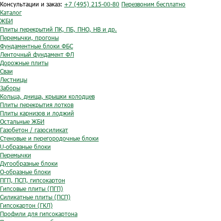
Консультации и заказ:
+7 (495) 215-00-80
Перезвоним бесплатно
Каталог
ЖБИ
Плиты перекрытий ПК, ПБ, ПНО, НВ и др.
Перемычки, прогоны
Фундаментные блоки ФБС
Ленточный фундамент ФЛ
Дорожные плиты
Сваи
Лестницы
Заборы
Кольца, днища, крышки колодцев
Плиты перекрытия лотков
Плиты карнизов и лоджий
Остальные ЖБИ
Газобетон / газосиликат
Стеновые и перегородочные блоки
U-образные блоки
Перемычки
Дугообразные блоки
O-образные блоки
ПГП, ПСП, гипсокартон
Гипсовые плиты (ПГП)
Силикатные плиты (ПСП)
Гипсокартон (ГКЛ)
Профили для гипсокартона