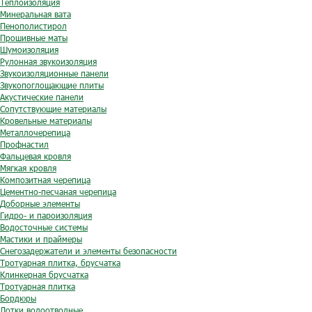
Теплоизоляция
Минеральная вата
Пенополистирол
Прошивные маты
Шумоизоляция
Рулонная звукоизоляция
Звукоизоляционные панели
Звукопоглощающие плиты
Акустические панели
Сопутствующие материалы
Кровельные материалы
Металлочерепица
Профнастил
Фальцевая кровля
Мягкая кровля
Композитная черепица
Цементно-песчаная черепица
Доборные элементы
Гидро- и пароизоляция
Водосточные системы
Мастики и праймеры
Снегозадержатели и элементы безопасности
Тротуарная плитка, брусчатка
Клинкерная брусчатка
Тротуарная плитка
Бордюры
Лотки водоотводные