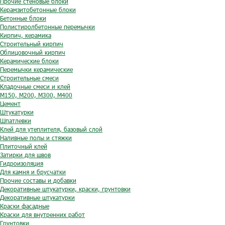
Прочие стеновые блоки
Керамзитобетонные блоки
Бетонные блоки
Полистиролбетонные перемычки
Кирпич, керамика
Строительный кирпич
Облицовочный кирпич
Керамические блоки
Перемычки керамические
Строительные смеси
Кладочные смеси и клей
М150, М200, М300, М400
Цемент
Штукатурки
Шпатлевки
Клей для утеплителя, базовый слой
Наливные полы и стяжки
Плиточный клей
Затирки для швов
Гидроизоляция
Для камня и брусчатки
Прочие составы и добавки
Декоративные штукатурки, краски, грунтовки
Декоративные штукатурки
Краски фасадные
Краски для внутренних работ
Грунтовки