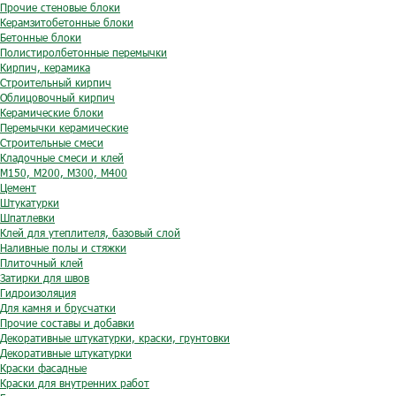
Прочие стеновые блоки
Керамзитобетонные блоки
Бетонные блоки
Полистиролбетонные перемычки
Кирпич, керамика
Строительный кирпич
Облицовочный кирпич
Керамические блоки
Перемычки керамические
Строительные смеси
Кладочные смеси и клей
М150, М200, М300, М400
Цемент
Штукатурки
Шпатлевки
Клей для утеплителя, базовый слой
Наливные полы и стяжки
Плиточный клей
Затирки для швов
Гидроизоляция
Для камня и брусчатки
Прочие составы и добавки
Декоративные штукатурки, краски, грунтовки
Декоративные штукатурки
Краски фасадные
Краски для внутренних работ