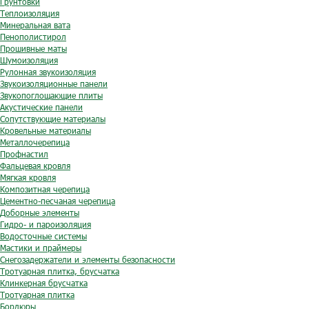
Грунтовки
Теплоизоляция
Минеральная вата
Пенополистирол
Прошивные маты
Шумоизоляция
Рулонная звукоизоляция
Звукоизоляционные панели
Звукопоглощающие плиты
Акустические панели
Сопутствующие материалы
Кровельные материалы
Металлочерепица
Профнастил
Фальцевая кровля
Мягкая кровля
Композитная черепица
Цементно-песчаная черепица
Доборные элементы
Гидро- и пароизоляция
Водосточные системы
Мастики и праймеры
Снегозадержатели и элементы безопасности
Тротуарная плитка, брусчатка
Клинкерная брусчатка
Тротуарная плитка
Бордюры