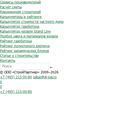
Сервисы производителей
Расчёт сметы
Рекомендуем строителей
Калькуляторы и рейтинги
Калькулятор стоимости частного дома
Калькулятор газобетона
Калькулятор кровли Grand Line
Подбор цвета и материалов кровли
Рейтинг газобетона
Рейтинг полнотелого кирпича
Рейтинг керамических блоков
Статьи о строительстве
Контакты
© ООО «СтройПартнер» 2009–2026
+7 (495) 215-00-80
zakaz@st-par.ru
0
0
+7 (495) 215-00-80