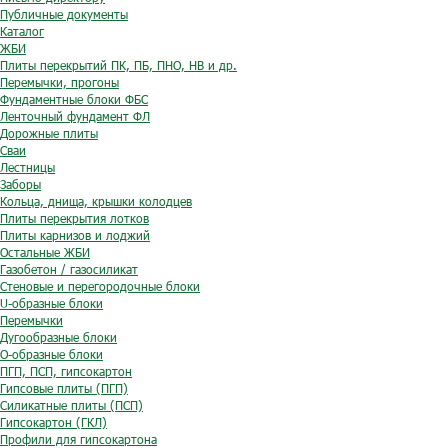
Публичные документы
Каталог
ЖБИ
Плиты перекрытий ПК, ПБ, ПНО, НВ и др.
Перемычки, прогоны
Фундаментные блоки ФБС
Ленточный фундамент ФЛ
Дорожные плиты
Сваи
Лестницы
Заборы
Кольца, днища, крышки колодцев
Плиты перекрытия лотков
Плиты карнизов и лоджий
Остальные ЖБИ
Газобетон / газосиликат
Стеновые и перегородочные блоки
U-образные блоки
Перемычки
Дугообразные блоки
O-образные блоки
ПГП, ПСП, гипсокартон
Гипсовые плиты (ПГП)
Силикатные плиты (ПСП)
Гипсокартон (ГКЛ)
Профили для гипсокартона