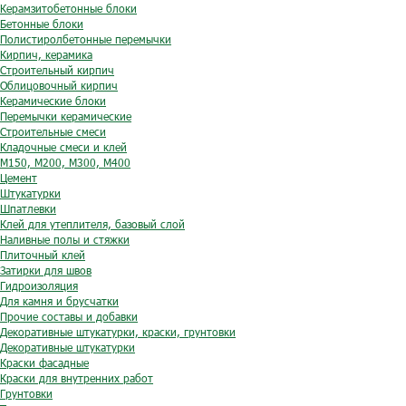
Керамзитобетонные блоки
Бетонные блоки
Полистиролбетонные перемычки
Кирпич, керамика
Строительный кирпич
Облицовочный кирпич
Керамические блоки
Перемычки керамические
Строительные смеси
Кладочные смеси и клей
М150, М200, М300, М400
Цемент
Штукатурки
Шпатлевки
Клей для утеплителя, базовый слой
Наливные полы и стяжки
Плиточный клей
Затирки для швов
Гидроизоляция
Для камня и брусчатки
Прочие составы и добавки
Декоративные штукатурки, краски, грунтовки
Декоративные штукатурки
Краски фасадные
Краски для внутренних работ
Грунтовки