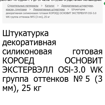
Строительные материалы
>
Каталог
>
Декоративные штукатурки,
краски, грунтовки
>
Декоративные штукатурки
>
Штукатурка
д
декоративная силиконовая готовая КОРОЕД ОСНОВИТ ЭКСТЕРВЭЛЛ OSl-3.0
п
к
WK группа оттенков №5 (3 мм), 25 кг
п
з
Штукатурка
с
декоративная
0
р
п
д
силиконовая готовая
з
КОРОЕД ОСНОВИТ
ЭКСТЕРВЭЛЛ OSl-3.0 WK
группа оттенков №5 (3
мм), 25 кг