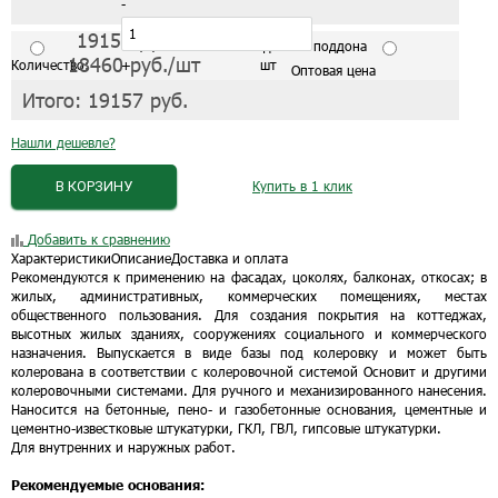
-
19157
руб./шт
С завода от 1 поддона
18460
руб./шт
Количество:
+
шт
Оптовая цена
Итого:
19157
руб.
Нашли дешевле?
В КОРЗИНУ
Купить в 1 клик
Добавить к сравнению
Характеристики
Описание
Доставка и оплата
Рекомендуются к применению на фасадах, цоколях, балконах, откосах; в
жилых, административных, коммерческих помещениях, местах
общественного пользования. Для создания покрытия на коттеджах,
высотных жилых зданиях, сооружениях социального и коммерческого
назначения. Выпускается в виде базы под колеровку и может быть
колерована в соответствии с колеровочной системой Основит и другими
колеровочными системами. Для ручного и механизированного нанесения.
Наносится на бетонные, пено- и газобетонные основания, цементные и
цементно-известковые штукатурки, ГКЛ, ГВЛ, гипсовые штукатурки.
Для внутренних и наружных работ.
Рекомендуемые основания: