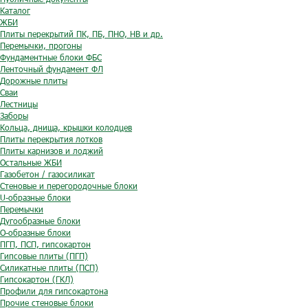
Каталог
ЖБИ
Плиты перекрытий ПК, ПБ, ПНО, НВ и др.
Перемычки, прогоны
Фундаментные блоки ФБС
Ленточный фундамент ФЛ
Дорожные плиты
Сваи
Лестницы
Заборы
Кольца, днища, крышки колодцев
Плиты перекрытия лотков
Плиты карнизов и лоджий
Остальные ЖБИ
Газобетон / газосиликат
Стеновые и перегородочные блоки
U-образные блоки
Перемычки
Дугообразные блоки
O-образные блоки
ПГП, ПСП, гипсокартон
Гипсовые плиты (ПГП)
Силикатные плиты (ПСП)
Гипсокартон (ГКЛ)
Профили для гипсокартона
Прочие стеновые блоки