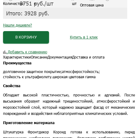
3751
руб./шт
Количество:
+
шт
Оптовая цена
Итого:
3928
руб.
Нашли дешевле?
В КОРЗИНУ
Купить в 1 клик
Добавить к сравнению
Характеристики
Описание
Документация
Доставка и оплата
Преимущества
долговечное защитное покрытие;
атмосферостойкость;
стойкость к ультрафиолету.
широкая цветовая гамма
Свойства
Обладает высокой пластичностью, прочностью и адгезией. После
высыхания образует надежный трещиностойкий, атмосферостойкий и
морозостойкий слой, который надежно защищает фасад от механических
повреждений и воздействия неблагоприятных климатических условий.
Приготовление материала
Штукатурка Фронтдекор Короед готова к использованию, перед