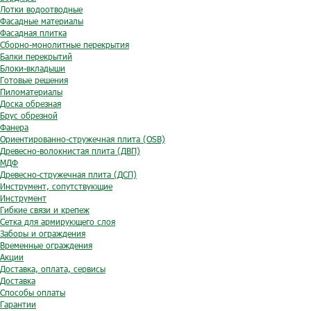
Лотки водоотводные
Фасадные материалы
Фасадная плитка
Сборно-монолитные перекрытия
Балки перекрытий
Блоки-вкладыши
Готовые решения
Пиломатериалы
Доска обрезная
Брус обрезной
Фанера
Ориентированно-стружечная плита (OSB)
Древесно-волокнистая плита (ДВП)
МДФ
Древесно-стружечная плита (ДСП)
Инструмент, сопутствующие
Инструмент
Гибкие связи и крепеж
Сетка для армирующего слоя
Заборы и ограждения
Временные ограждения
Акции
Доставка, оплата, сервисы
Доставка
Способы оплаты
Гарантии