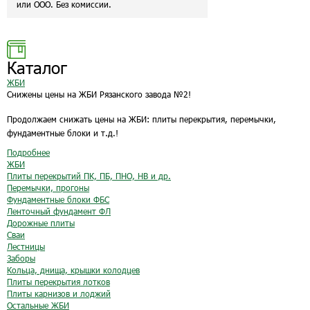
или ООО. Без комиссии.
Каталог
ЖБИ
Снижены цены на ЖБИ Рязанского завода №2!
Продолжаем снижать цены на ЖБИ: плиты перекрытия, перемычки,
фундаментные блоки и т.д.!
Подробнее
ЖБИ
Плиты перекрытий ПК, ПБ, ПНО, НВ и др.
Перемычки, прогоны
Фундаментные блоки ФБС
Ленточный фундамент ФЛ
Дорожные плиты
Сваи
Лестницы
Заборы
Кольца, днища, крышки колодцев
Плиты перекрытия лотков
Плиты карнизов и лоджий
Остальные ЖБИ