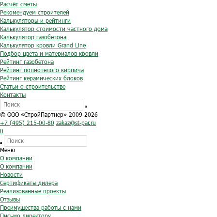
Расчёт сметы
Рекомендуем строителей
Калькуляторы и рейтинги
Калькулятор стоимости частного дома
Калькулятор газобетона
Калькулятор кровли Grand Line
Подбор цвета и материалов кровли
Рейтинг газобетона
Рейтинг полнотелого кирпича
Рейтинг керамических блоков
Статьи о строительстве
Контакты
© ООО «СтройПартнер» 2009-2026
+7 (495) 215-00-80
zakaz@st-par.ru
0
Меню
О компании
О компании
Новости
Сертификаты дилера
Реализованные проекты
Отзывы
Преимущества работы с нами
Письмо директору