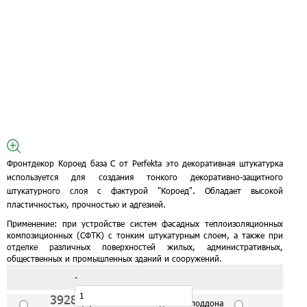
Фронтдекор Короед база C от Perfekta это декоративная штукатурка
используется для создания тонкого декоративно-защитного
штукатурного слоя с фактурой "Короед". Обладает высокой
пластичностью, прочностью и адгезией.
Применение:
при устройстве систем фасадных теплоизоляционных
композиционных (СФТК) с тонким штукатурным слоем, а также при
отделке различных поверхностей жилых, административных,
общественных и промышленных зданий и сооружений.
-
3928
руб./шт
С завода от 1 поддона