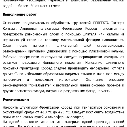
применением необходимо перемешать. Допустимо разбавление чистой
водой не более 1% от массы смеси.
Выполнение работ
Основание предварительно обработать грунтовкой PERFEKTA Эксперт
Контакт. Акриловая штукатурка Фронтдекор Короед наносится на
поверхность равномерным слоем с помощью шпателя или кельмы из
нержавеющей стали на толщину максимальной фракции наполнителя.
Сразу после нанесения, штукатурный слой структурировать
равномерными круговыми движениями с помощью пластиковой кельмы.
Рабочие поверхности инструмента следует периодически очищать от
остатков подсохшего финишного покрытия. Нанесение финишного
покрытия Фронтдекор Короед следует производить непрерывно "от угла
до угла", во избежание образования видимых стыков и наплывов между
наносимым и подсохшим материалом. Окончание операции
рекомендуется "привязывать" к вертикальной линии оконных проемов и
других элементов фасада, визуально разделяющих фасад на части.
Рекомендации
Наносить штукатурку Фронтдекор Короед при температуре основания и
окружающей среды от +10 °С до +25 °С. Следует исключить воздействие
прямых солнечных лучей и атмосферных осадков;
На одной плоскости использовать материал одной производственной
партии. Во избежание цветовых различий, материалы разных партий