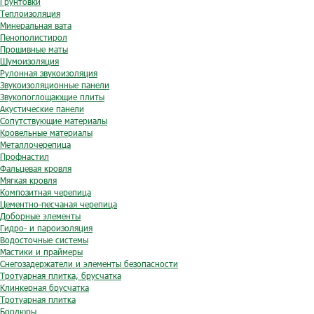
Грунтовки
Теплоизоляция
Минеральная вата
Пенополистирол
Прошивные маты
Шумоизоляция
Рулонная звукоизоляция
Звукоизоляционные панели
Звукопоглощающие плиты
Акустические панели
Сопутствующие материалы
Кровельные материалы
Металлочерепица
Профнастил
Фальцевая кровля
Мягкая кровля
Композитная черепица
Цементно-песчаная черепица
Доборные элементы
Гидро- и пароизоляция
Водосточные системы
Мастики и праймеры
Снегозадержатели и элементы безопасности
Тротуарная плитка, брусчатка
Клинкерная брусчатка
Тротуарная плитка
Бордюры