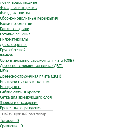
Лотки водоотводные
Фасадные материалы
Фасадная плитка
Сборно-монолитные перекрытия
Балки перекрытий
Блоки-вкладыши
Готовые решения
Пиломатериалы
Доска обрезная
Брус обрезной
Фанера
Ориентированно-стружечная плита (OSB)
Древесно-волокнистая плита (ДВП)
МДФ
Древесно-стружечная плита (ДСП)
Инструмент, сопутствующие
Инструмент
Гибкие связи и крепеж
Сетка для армирующего слоя
Заборы и ограждения
Временные ограждения
Товаров: 0
Сравнение:
0