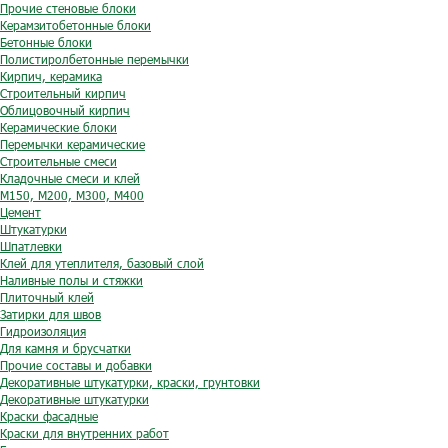
Прочие стеновые блоки
Керамзитобетонные блоки
Бетонные блоки
Полистиролбетонные перемычки
Кирпич, керамика
Строительный кирпич
Облицовочный кирпич
Керамические блоки
Перемычки керамические
Строительные смеси
Кладочные смеси и клей
М150, М200, М300, М400
Цемент
Штукатурки
Шпатлевки
Клей для утеплителя, базовый слой
Наливные полы и стяжки
Плиточный клей
Затирки для швов
Гидроизоляция
Для камня и брусчатки
Прочие составы и добавки
Декоративные штукатурки, краски, грунтовки
Декоративные штукатурки
Краски фасадные
Краски для внутренних работ