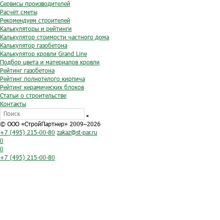
Сервисы производителей
Расчёт сметы
Рекомендуем строителей
Калькуляторы и рейтинги
Калькулятор стоимости частного дома
Калькулятор газобетона
Калькулятор кровли Grand Line
Подбор цвета и материалов кровли
Рейтинг газобетона
Рейтинг полнотелого кирпича
Рейтинг керамических блоков
Статьи о строительстве
Контакты
© ООО «СтройПартнер» 2009–2026
+7 (495) 215-00-80
zakaz@st-par.ru
0
0
+7 (495) 215-00-80