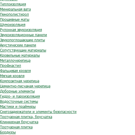
Теплоизоляция
Минеральная вата
Пенополистирол
Прошивные маты
Шумоизоляция
Рулонная звукоизоляция
Звукоизоляционные панели
Звукопоглощающие плиты
Акустические панели
Сопутствующие материалы
Кровельные материалы
Металлочерепица
Профнастил
Фальцевая кровля
Мягкая кровля
Композитная черепица
Цементно-песчаная черепица
Доборные элементы
Гидро- и пароизоляция
Водосточные системы
Мастики и праймеры
Снегозадержатели и элементы безопасности
Тротуарная плитка, брусчатка
Клинкерная брусчатка
Тротуарная плитка
Бордюры