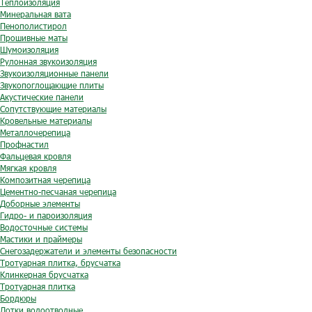
Теплоизоляция
Минеральная вата
Пенополистирол
Прошивные маты
Шумоизоляция
Рулонная звукоизоляция
Звукоизоляционные панели
Звукопоглощающие плиты
Акустические панели
Сопутствующие материалы
Кровельные материалы
Металлочерепица
Профнастил
Фальцевая кровля
Мягкая кровля
Композитная черепица
Цементно-песчаная черепица
Доборные элементы
Гидро- и пароизоляция
Водосточные системы
Мастики и праймеры
Снегозадержатели и элементы безопасности
Тротуарная плитка, брусчатка
Клинкерная брусчатка
Тротуарная плитка
Бордюры
Лотки водоотводные