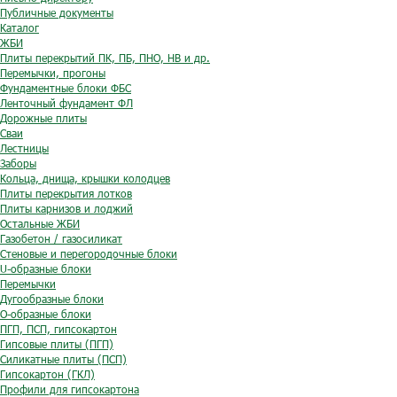
Публичные документы
Каталог
ЖБИ
Плиты перекрытий ПК, ПБ, ПНО, НВ и др.
Перемычки, прогоны
Фундаментные блоки ФБС
Ленточный фундамент ФЛ
Дорожные плиты
Сваи
Лестницы
Заборы
Кольца, днища, крышки колодцев
Плиты перекрытия лотков
Плиты карнизов и лоджий
Остальные ЖБИ
Газобетон / газосиликат
Стеновые и перегородочные блоки
U-образные блоки
Перемычки
Дугообразные блоки
O-образные блоки
ПГП, ПСП, гипсокартон
Гипсовые плиты (ПГП)
Силикатные плиты (ПСП)
Гипсокартон (ГКЛ)
Профили для гипсокартона