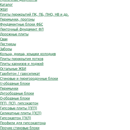
Каталог
ЖБИ
Плиты перекрытий ПК, ПБ, ПНО, НВ и др.
Перемычки, прогоны
Фундаментные блоки ФБС
Ленточный фундамент ФЛ
Дорожные плиты
Сваи
Лестницы
Заборы
Кольца, днища, крышки колодцев
Плиты перекрытия лотков
Плиты карнизов и лоджий
Остальные ЖБИ
Газобетон / газосиликат
Стеновые и перегородочные блоки
U-образные блоки
Перемычки
Дугообразные блоки
O-образные блоки
ПГП, ПСП, гипсокартон
Гипсовые плиты (ПГП)
Силикатные плиты (ПСП)
Гипсокартон (ГКЛ)
Профили для гипсокартона
Прочие стеновые блоки