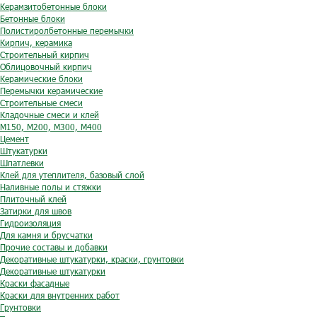
Керамзитобетонные блоки
Бетонные блоки
Полистиролбетонные перемычки
Кирпич, керамика
Строительный кирпич
Облицовочный кирпич
Керамические блоки
Перемычки керамические
Строительные смеси
Кладочные смеси и клей
М150, М200, М300, М400
Цемент
Штукатурки
Шпатлевки
Клей для утеплителя, базовый слой
Наливные полы и стяжки
Плиточный клей
Затирки для швов
Гидроизоляция
Для камня и брусчатки
Прочие составы и добавки
Декоративные штукатурки, краски, грунтовки
Декоративные штукатурки
Краски фасадные
Краски для внутренних работ
Грунтовки