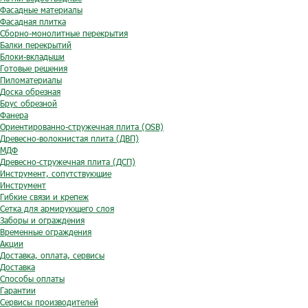
Фасадные материалы
Фасадная плитка
Сборно-монолитные перекрытия
Балки перекрытий
Блоки-вкладыши
Готовые решения
Пиломатериалы
Доска обрезная
Брус обрезной
Фанера
Ориентированно-стружечная плита (OSB)
Древесно-волокнистая плита (ДВП)
МДФ
Древесно-стружечная плита (ДСП)
Инструмент, сопутствующие
Инструмент
Гибкие связи и крепеж
Сетка для армирующего слоя
Заборы и ограждения
Временные ограждения
Акции
Доставка, оплата, сервисы
Доставка
Способы оплаты
Гарантии
Сервисы производителей