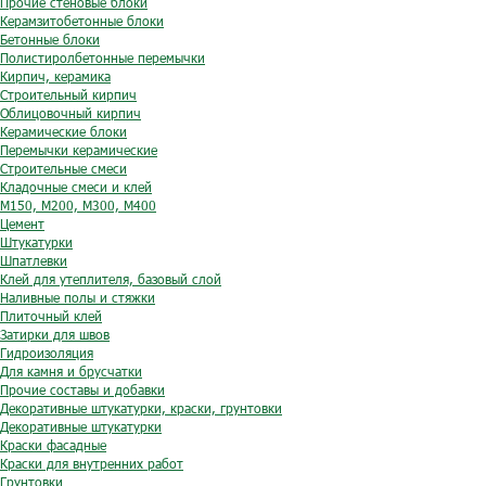
Прочие стеновые блоки
Керамзитобетонные блоки
Бетонные блоки
Полистиролбетонные перемычки
Кирпич, керамика
Строительный кирпич
Облицовочный кирпич
Керамические блоки
Перемычки керамические
Строительные смеси
Кладочные смеси и клей
М150, М200, М300, М400
Цемент
Штукатурки
Шпатлевки
Клей для утеплителя, базовый слой
Наливные полы и стяжки
Плиточный клей
Затирки для швов
Гидроизоляция
Для камня и брусчатки
Прочие составы и добавки
Декоративные штукатурки, краски, грунтовки
Декоративные штукатурки
Краски фасадные
Краски для внутренних работ
Грунтовки