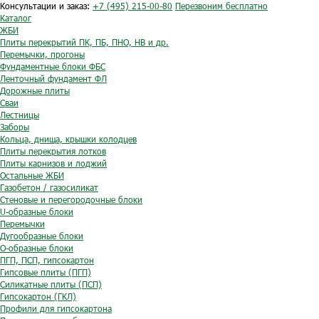
Консультации и заказ:
+7 (495) 215-00-80
Перезвоним бесплатно
Каталог
ЖБИ
Плиты перекрытий ПК, ПБ, ПНО, НВ и др.
Перемычки, прогоны
Фундаментные блоки ФБС
Ленточный фундамент ФЛ
Дорожные плиты
Сваи
Лестницы
Заборы
Кольца, днища, крышки колодцев
Плиты перекрытия лотков
Плиты карнизов и лоджий
Остальные ЖБИ
Газобетон / газосиликат
Стеновые и перегородочные блоки
U-образные блоки
Перемычки
Дугообразные блоки
O-образные блоки
ПГП, ПСП, гипсокартон
Гипсовые плиты (ПГП)
Силикатные плиты (ПСП)
Гипсокартон (ГКЛ)
Профили для гипсокартона