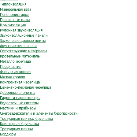
Теплоизоляция
Минеральная вата
Пенополистирол
Прошивные маты
Шумоизоляция
Рулонная звукоизоляция
Звукоизоляционные панели
Звукопоглощающие плиты
Акустические панели
Сопутствующие материалы
Кровельные материалы
Металлочерепица
Профнастил
Фальцевая кровля
Мягкая кровля
Композитная черепица
Цементно-песчаная черепица
Доборные элементы
Гидро- и пароизоляция
Водосточные системы
Мастики и праймеры
Снегозадержатели и элементы безопасности
Тротуарная плитка, брусчатка
Клинкерная брусчатка
Тротуарная плитка
Бордюры