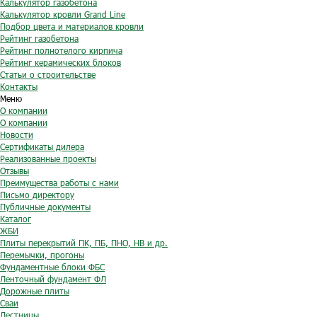
Калькулятор газобетона
Калькулятор кровли Grand Line
Подбор цвета и материалов кровли
Рейтинг газобетона
Рейтинг полнотелого кирпича
Рейтинг керамических блоков
Статьи о строительстве
Контакты
Меню
О компании
О компании
Новости
Сертификаты дилера
Реализованные проекты
Отзывы
Преимущества работы с нами
Письмо директору
Публичные документы
Каталог
ЖБИ
Плиты перекрытий ПК, ПБ, ПНО, НВ и др.
Перемычки, прогоны
Фундаментные блоки ФБС
Ленточный фундамент ФЛ
Дорожные плиты
Сваи
Лестницы