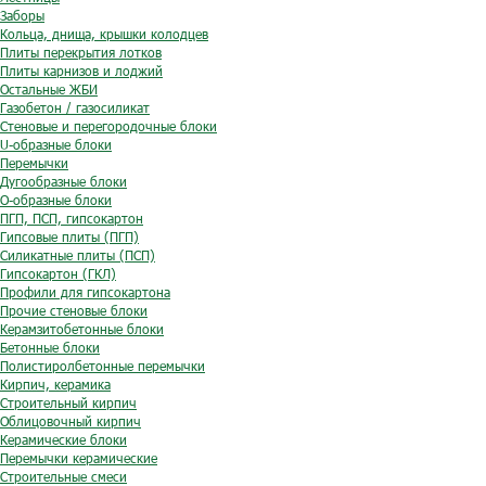
Заборы
Кольца, днища, крышки колодцев
Плиты перекрытия лотков
Плиты карнизов и лоджий
Остальные ЖБИ
Газобетон / газосиликат
Стеновые и перегородочные блоки
U-образные блоки
Перемычки
Дугообразные блоки
O-образные блоки
ПГП, ПСП, гипсокартон
Гипсовые плиты (ПГП)
Силикатные плиты (ПСП)
Гипсокартон (ГКЛ)
Профили для гипсокартона
Прочие стеновые блоки
Керамзитобетонные блоки
Бетонные блоки
Полистиролбетонные перемычки
Кирпич, керамика
Строительный кирпич
Облицовочный кирпич
Керамические блоки
Перемычки керамические
Строительные смеси