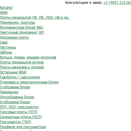
Консультации и заказ:
+7 (495) 215-00
Каталог
ЖБИ
Плиты перекрытий ПК, ПБ, ПНО, НВ и др.
Перемычки, прогоны
Фундаментные блоки ФБС
Ленточный фундамент ФЛ
Дорожные плиты
Сваи
Лестницы
Заборы
Кольца, днища, крышки колодцев
Плиты перекрытия лотков
Плиты карнизов и лоджий
Остальные ЖБИ
Газобетон / газосиликат
Стеновые и перегородочные блоки
U-образные блоки
Перемычки
Дугообразные блоки
O-образные блоки
ПГП, ПСП, гипсокартон
Гипсовые плиты (ПГП)
Силикатные плиты (ПСП)
Гипсокартон (ГКЛ)
Профили для гипсокартона