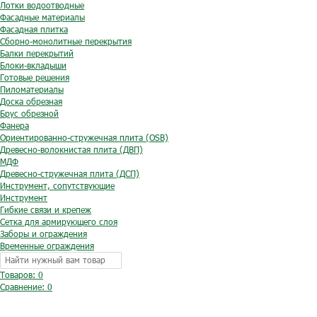
Лотки водоотводные
Фасадные материалы
Фасадная плитка
Сборно-монолитные перекрытия
Балки перекрытий
Блоки-вкладыши
Готовые решения
Пиломатериалы
Доска обрезная
Брус обрезной
Фанера
Ориентированно-стружечная плита (OSB)
Древесно-волокнистая плита (ДВП)
МДФ
Древесно-стружечная плита (ДСП)
Инструмент, сопутствующие
Инструмент
Гибкие связи и крепеж
Сетка для армирующего слоя
Заборы и ограждения
Временные ограждения
Товаров: 0
Сравнение:
0