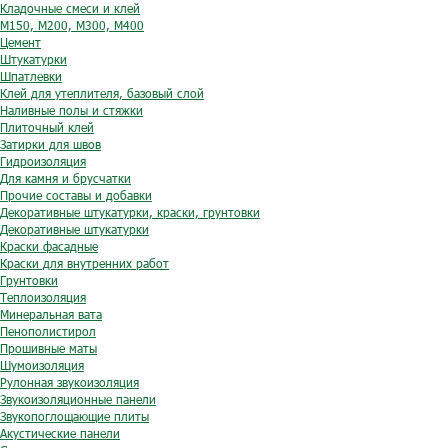
Кладочные смеси и клей
М150, М200, М300, М400
Цемент
Штукатурки
Шпатлевки
Клей для утеплителя, базовый слой
Наливные полы и стяжки
Плиточный клей
Затирки для швов
Гидроизоляция
Для камня и брусчатки
Прочие составы и добавки
Декоративные штукатурки, краски, грунтовки
Декоративные штукатурки
Краски фасадные
Краски для внутренних работ
Грунтовки
Теплоизоляция
Минеральная вата
Пенополистирол
Прошивные маты
Шумоизоляция
Рулонная звукоизоляция
Звукоизоляционные панели
Звукопоглощающие плиты
Акустические панели