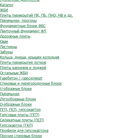
Каталог
ЖБИ
Плиты перекрытий ПК, ПБ, ПНО, НВ и др.
Перемычки, прогоны
Фундаментные блоки ФБС
Ленточный фундамент ФЛ
Дорожные плиты
Сваи
Лестницы
Заборы
Кольца, днища, крышки колодцев
Плиты перекрытия лотков
Плиты карнизов и лоджий
Остальные ЖБИ
Газобетон / газосиликат
Стеновые и перегородочные блоки
U-образные блоки
Перемычки
Дугообразные блоки
O-образные блоки
ПГП, ПСП, гипсокартон
Гипсовые плиты (ПГП)
Силикатные плиты (ПСП)
Гипсокартон (ГКЛ)
Профили для гипсокартона
Прочие стеновые блоки