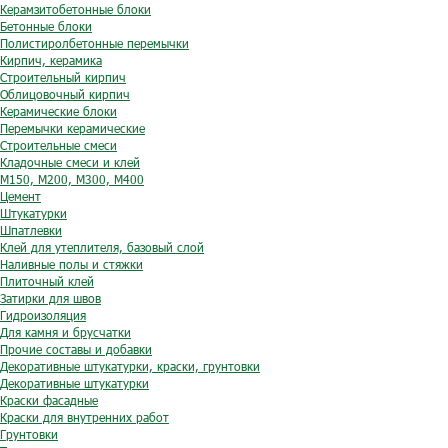
Керамзитобетонные блоки
Бетонные блоки
Полистиролбетонные перемычки
Кирпич, керамика
Строительный кирпич
Облицовочный кирпич
Керамические блоки
Перемычки керамические
Строительные смеси
Кладочные смеси и клей
М150, М200, М300, М400
Цемент
Штукатурки
Шпатлевки
Клей для утеплителя, базовый слой
Наливные полы и стяжки
Плиточный клей
Затирки для швов
Гидроизоляция
Для камня и брусчатки
Прочие составы и добавки
Декоративные штукатурки, краски, грунтовки
Декоративные штукатурки
Краски фасадные
Краски для внутренних работ
Грунтовки