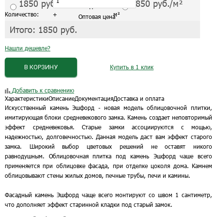
1850
руб./м²
1850
руб./м²
С завода от 1 шт.
Количество:
+
м²
Оптовая цена
Итого:
1850
руб.
Нашли дешевле?
В КОРЗИНУ
Купить в 1 клик
Добавить к сравнению
Характеристики
Описание
Документация
Доставка и оплата
Искусственный камень Эшфорд - новая модель облицовочной плитки,
имитирующая блоки средневекового замка. Камень создает неповторимый
эффект средневековья. Старые замки ассоциируются с мощью,
надежностью, долговечностью. Данная модель даст вам эффект старого
замка. Широкий выбор цветовых решений не оставят никого
равнодушным. Облицовочная плитка под камень Эшфорд чаше всего
применяется при облицовке фасада, при отделке цоколя дома. Камнем
облицовывают стены жилых домов, печные трубы, печи и камины.
Фасадный камень Эшфорд чаще всего монтируют со швом 1 сантиметр,
что дополняет эффект старинной кладки под старый замок.