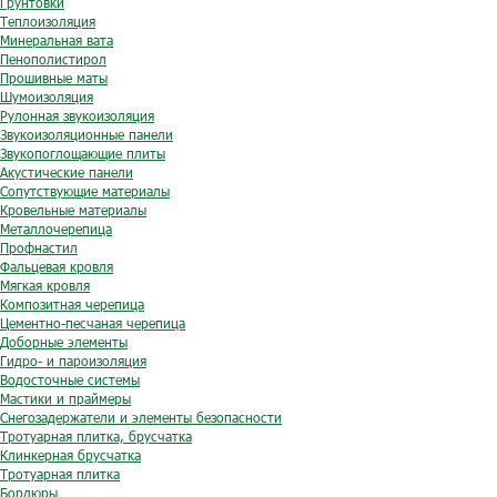
Грунтовки
Теплоизоляция
Минеральная вата
Пенополистирол
Прошивные маты
Шумоизоляция
Рулонная звукоизоляция
Звукоизоляционные панели
Звукопоглощающие плиты
Акустические панели
Сопутствующие материалы
Кровельные материалы
Металлочерепица
Профнастил
Фальцевая кровля
Мягкая кровля
Композитная черепица
Цементно-песчаная черепица
Доборные элементы
Гидро- и пароизоляция
Водосточные системы
Мастики и праймеры
Снегозадержатели и элементы безопасности
Тротуарная плитка, брусчатка
Клинкерная брусчатка
Тротуарная плитка
Бордюры