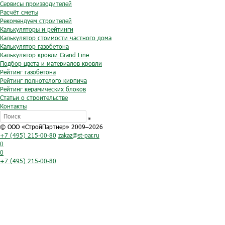
Сервисы производителей
Расчёт сметы
Рекомендуем строителей
Калькуляторы и рейтинги
Калькулятор стоимости частного дома
Калькулятор газобетона
Калькулятор кровли Grand Line
Подбор цвета и материалов кровли
Рейтинг газобетона
Рейтинг полнотелого кирпича
Рейтинг керамических блоков
Статьи о строительстве
Контакты
© ООО «СтройПартнер» 2009–2026
+7 (495) 215-00-80
zakaz@st-par.ru
0
0
+7 (495) 215-00-80