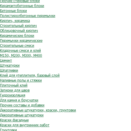
Прочие стеновые блоки
Керамзитобетонные блоки
Бетонные блоки
Полистиролбетонные перемычки
Кирпич, керамика
Строительный кирпич
Облицовочный кирпич
Керамические блоки
Перемычки керамические
Строительные смеси
Кладочные смеси и клей
М150, М200, М300, М400
Цемент
Штукатурки
Шпатлевки
Клей для утеплителя, базовый слой
Наливные полы и стяжки
Плиточный клей
Затирки для швов
Гидроизоляция
Для камня и брусчатки
Прочие составы и добавки
Декоративные штукатурки, краски, грунтовки
Декоративные штукатурки
Краски фасадные
Краски для внутренних работ
Грунтовки