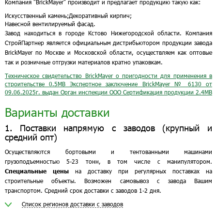
Компания "BrickMayer" производит и предлагает продукцию такую как:
Искусственный камень;
Декоративный кирпич;
Навесной вентилируемый фасад.
Завод находиться в городе Кстово Нижегородской области. Компания
СтройПартнер является официальным дистрибьютором продукции завода
BrickMayer по Москве и Московской области, осуществляем как оптовые
так и розничные отгрузки материалов кратно упаковкам.
Техническое свидетельство BrickMayer о пригодности для применения в
строительстве
0.5MB
Экспертное заключение BrickMayer № 6130 от
09.06.2025г. выдан Орган инспекции ООО Сертификация продукции
2.4MB
Варианты доставки
1. Поставки напрямую с заводов (крупный и
средний опт)
Осуществляются бортовыми и тентованными машинами
грузоподъемностью 5-23 тонн, в том числе с манипулятором.
Специальные цены
на доставку при регулярных поставках на
строительные объекты. Возможен самовывоз с завода Вашим
транспортом. Средний срок доставки с заводов 1-2 дня.
Список регионов доставки с заводов