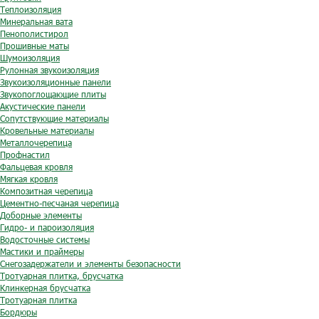
Теплоизоляция
Минеральная вата
Пенополистирол
Прошивные маты
Шумоизоляция
Рулонная звукоизоляция
Звукоизоляционные панели
Звукопоглощающие плиты
Акустические панели
Сопутствующие материалы
Кровельные материалы
Металлочерепица
Профнастил
Фальцевая кровля
Мягкая кровля
Композитная черепица
Цементно-песчаная черепица
Доборные элементы
Гидро- и пароизоляция
Водосточные системы
Мастики и праймеры
Снегозадержатели и элементы безопасности
Тротуарная плитка, брусчатка
Клинкерная брусчатка
Тротуарная плитка
Бордюры