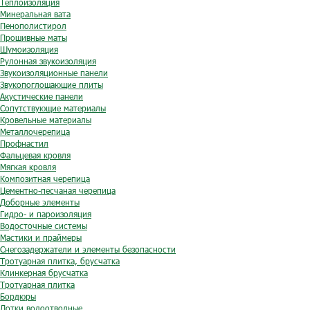
Теплоизоляция
Минеральная вата
Пенополистирол
Прошивные маты
Шумоизоляция
Рулонная звукоизоляция
Звукоизоляционные панели
Звукопоглощающие плиты
Акустические панели
Сопутствующие материалы
Кровельные материалы
Металлочерепица
Профнастил
Фальцевая кровля
Мягкая кровля
Композитная черепица
Цементно-песчаная черепица
Доборные элементы
Гидро- и пароизоляция
Водосточные системы
Мастики и праймеры
Снегозадержатели и элементы безопасности
Тротуарная плитка, брусчатка
Клинкерная брусчатка
Тротуарная плитка
Бордюры
Лотки водоотводные