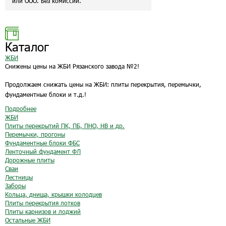
или ООО. Без комиссии.
Каталог
ЖБИ
Снижены цены на ЖБИ Рязанского завода №2!
Продолжаем снижать цены на ЖБИ: плиты перекрытия, перемычки,
фундаментные блоки и т.д.!
Подробнее
ЖБИ
Плиты перекрытий ПК, ПБ, ПНО, НВ и др.
Перемычки, прогоны
Фундаментные блоки ФБС
Ленточный фундамент ФЛ
Дорожные плиты
Сваи
Лестницы
Заборы
Кольца, днища, крышки колодцев
Плиты перекрытия лотков
Плиты карнизов и лоджий
Остальные ЖБИ