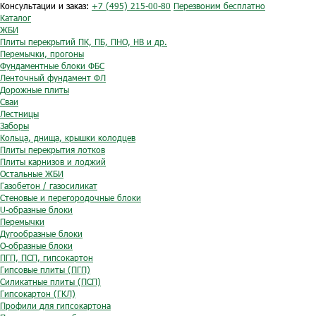
Консультации и заказ:
+7 (495) 215-00-80
Перезвоним бесплатно
Каталог
ЖБИ
Плиты перекрытий ПК, ПБ, ПНО, НВ и др.
Перемычки, прогоны
Фундаментные блоки ФБС
Ленточный фундамент ФЛ
Дорожные плиты
Сваи
Лестницы
Заборы
Кольца, днища, крышки колодцев
Плиты перекрытия лотков
Плиты карнизов и лоджий
Остальные ЖБИ
Газобетон / газосиликат
Стеновые и перегородочные блоки
U-образные блоки
Перемычки
Дугообразные блоки
O-образные блоки
ПГП, ПСП, гипсокартон
Гипсовые плиты (ПГП)
Силикатные плиты (ПСП)
Гипсокартон (ГКЛ)
Профили для гипсокартона