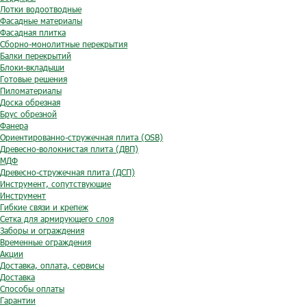
Лотки водоотводные
Фасадные материалы
Фасадная плитка
Сборно-монолитные перекрытия
Балки перекрытий
Блоки-вкладыши
Готовые решения
Пиломатериалы
Доска обрезная
Брус обрезной
Фанера
Ориентированно-стружечная плита (OSB)
Древесно-волокнистая плита (ДВП)
МДФ
Древесно-стружечная плита (ДСП)
Инструмент, сопутствующие
Инструмент
Гибкие связи и крепеж
Сетка для армирующего слоя
Заборы и ограждения
Временные ограждения
Акции
Доставка, оплата, сервисы
Доставка
Способы оплаты
Гарантии