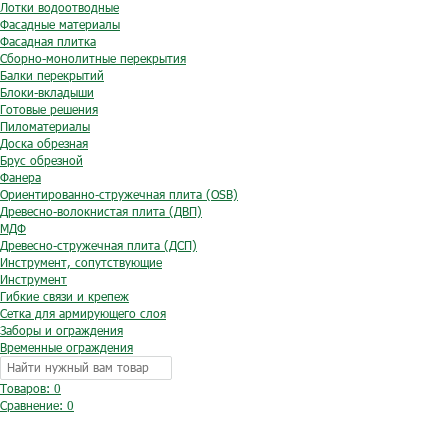
Лотки водоотводные
Фасадные материалы
Фасадная плитка
Сборно-монолитные перекрытия
Балки перекрытий
Блоки-вкладыши
Готовые решения
Пиломатериалы
Доска обрезная
Брус обрезной
Фанера
Ориентированно-стружечная плита (OSB)
Древесно-волокнистая плита (ДВП)
МДФ
Древесно-стружечная плита (ДСП)
Инструмент, сопутствующие
Инструмент
Гибкие связи и крепеж
Сетка для армирующего слоя
Заборы и ограждения
Временные ограждения
Товаров: 0
Сравнение:
0