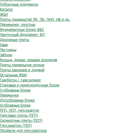
Публичные документы
Каталог
ЖБИ
Плиты перекрытий ПК, ПБ, ПНО, НВ и др.
Перемычки, прогоны
Фундаментные блоки ФБС
Ленточный фундамент ФЛ
Дорожные плиты
Сваи
Лестницы
Заборы
Кольца, днища, крышки колодцев
Плиты перекрытия лотков
Плиты карнизов и лоджий
Остальные ЖБИ
Газобетон / газосиликат
Стеновые и перегородочные блоки
U-образные блоки
Перемычки
Дугообразные блоки
O-образные блоки
ПГП, ПСП, гипсокартон
Гипсовые плиты (ПГП)
Силикатные плиты (ПСП)
Гипсокартон (ГКЛ)
Профили для гипсокартона