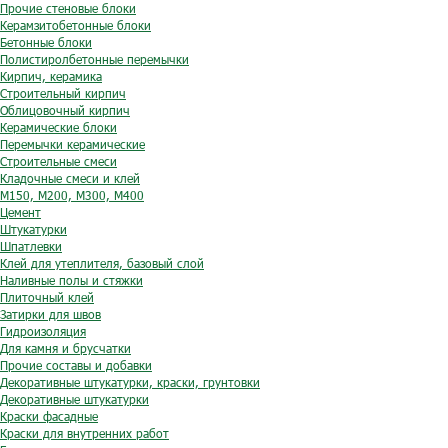
Прочие стеновые блоки
Керамзитобетонные блоки
Бетонные блоки
Полистиролбетонные перемычки
Кирпич, керамика
Строительный кирпич
Облицовочный кирпич
Керамические блоки
Перемычки керамические
Строительные смеси
Кладочные смеси и клей
М150, М200, М300, М400
Цемент
Штукатурки
Шпатлевки
Клей для утеплителя, базовый слой
Наливные полы и стяжки
Плиточный клей
Затирки для швов
Гидроизоляция
Для камня и брусчатки
Прочие составы и добавки
Декоративные штукатурки, краски, грунтовки
Декоративные штукатурки
Краски фасадные
Краски для внутренних работ