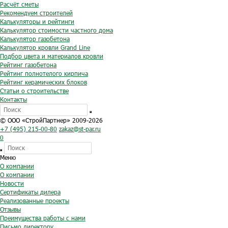
Расчёт сметы
Рекомендуем строителей
Калькуляторы и рейтинги
Калькулятор стоимости частного дома
Калькулятор газобетона
Калькулятор кровли Grand Line
Подбор цвета и материалов кровли
Рейтинг газобетона
Рейтинг полнотелого кирпича
Рейтинг керамических блоков
Статьи о строительстве
Контакты
© ООО «СтройПартнер» 2009-2026
+7 (495) 215-00-80
zakaz@st-par.ru
0
Меню
О компании
О компании
Новости
Сертификаты дилера
Реализованные проекты
Отзывы
Преимущества работы с нами
Письмо директору