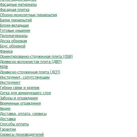
Фасадные материалы
Фасадная плитка
Сборно-монолитные перекрытия
Балки перекрытий
Блоки-вкладыши
Готовые решения
Пиломатериалы
Доска обрезная
Брус обрезной
Фанера
Ориентированно-стружечная плита (OSB)
Древесно-волокнистая плита (ДВП)
МДФ
Древесно-стружечная плита (ДСП)
Инструмент, сопутствующие
Инструмент
Гибкие связи и крепеж
Сетка для армирующего слоя
Заборы и ограждения
Временные ограждения
Акции
Доставка, оплата, сервисы
Доставка
Способы оплаты
Гарантии
Сервисы производителей