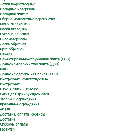
Лотки водоотводные
Фасадные материалы
Фасадная плитка
Сборно-монолитные перекрытия
Балки перекрытий
Блоки-вкладыши
Готовые решения
Пиломатериалы
Доска обрезная
Брус обрезной
Фанера
Ориентированно-стружечная плита (OSB)
Древесно-волокнистая плита (ДВП)
МДФ
Древесно-стружечная плита (ДСП)
Инструмент, сопутствующие
Инструмент
Гибкие связи и крепеж
Сетка для армирующего слоя
Заборы и ограждения
Временные ограждения
Акции
Доставка, оплата, сервисы
Доставка
Способы оплаты
Гарантии