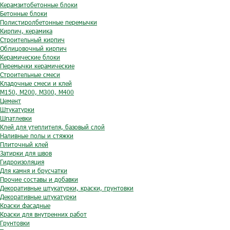
Керамзитобетонные блоки
Бетонные блоки
Полистиролбетонные перемычки
Кирпич, керамика
Строительный кирпич
Облицовочный кирпич
Керамические блоки
Перемычки керамические
Строительные смеси
Кладочные смеси и клей
М150, М200, М300, М400
Цемент
Штукатурки
Шпатлевки
Клей для утеплителя, базовый слой
Наливные полы и стяжки
Плиточный клей
Затирки для швов
Гидроизоляция
Для камня и брусчатки
Прочие составы и добавки
Декоративные штукатурки, краски, грунтовки
Декоративные штукатурки
Краски фасадные
Краски для внутренних работ
Грунтовки