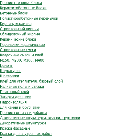
Прочие стеновые блоки
Керамзитобетонные блоки
Бетонные блоки
Полистиролбетонные перемычки
Кирпич, керамика
Строительный кирпич
Облицовочный кирпич
Керамические блоки
Перемычки керамические
Строительные смеси
Кладочные смеси и клей
М150, М200, М300, М400
Цемент
Штукатурки
Шпатлевки
Клей для утеплителя, базовый слой
Наливные полы и стяжки
Плиточный клей
Затирки для швов
Гидроизоляция
Для камня и брусчатки
Прочие составы и добавки
Декоративные штукатурки, краски, грунтовки
Декоративные штукатурки
Краски фасадные
Краски для внутренних работ