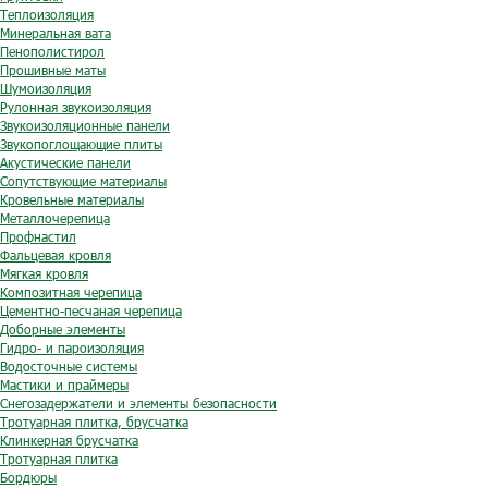
Теплоизоляция
Минеральная вата
Пенополистирол
Прошивные маты
Шумоизоляция
Рулонная звукоизоляция
Звукоизоляционные панели
Звукопоглощающие плиты
Акустические панели
Сопутствующие материалы
Кровельные материалы
Металлочерепица
Профнастил
Фальцевая кровля
Мягкая кровля
Композитная черепица
Цементно-песчаная черепица
Доборные элементы
Гидро- и пароизоляция
Водосточные системы
Мастики и праймеры
Снегозадержатели и элементы безопасности
Тротуарная плитка, брусчатка
Клинкерная брусчатка
Тротуарная плитка
Бордюры