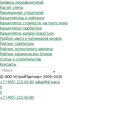
Сервисы производителей
Расчёт сметы
Рекомендуем строителей
Калькуляторы и рейтинги
Калькулятор стоимости частного дома
Калькулятор газобетона
Калькулятор кровли Grand Line
Подбор цвета и материалов кровли
Рейтинг газобетона
Рейтинг полнотелого кирпича
Рейтинг керамических блоков
Статьи о строительстве
Контакты
© ООО «СтройПартнер» 2009–2026
+7 (495) 215-00-80
zakaz@st-par.ru
0
0
+7 (495) 215-00-80