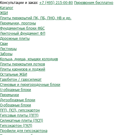
Консультации и заказ:
+7 (495) 215-00-80
Перезвоним бесплатно
Каталог
ЖБИ
Плиты перекрытий ПК, ПБ, ПНО, НВ и др.
Перемычки, прогоны
Фундаментные блоки ФБС
Ленточный фундамент ФЛ
Дорожные плиты
Сваи
Лестницы
Заборы
Кольца, днища, крышки колодцев
Плиты перекрытия лотков
Плиты карнизов и лоджий
Остальные ЖБИ
Газобетон / газосиликат
Стеновые и перегородочные блоки
U-образные блоки
Перемычки
Дугообразные блоки
O-образные блоки
ПГП, ПСП, гипсокартон
Гипсовые плиты (ПГП)
Силикатные плиты (ПСП)
Гипсокартон (ГКЛ)
Профили для гипсокартона