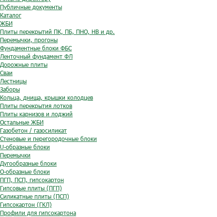
Публичные документы
Каталог
ЖБИ
Плиты перекрытий ПК, ПБ, ПНО, НВ и др.
Перемычки, прогоны
Фундаментные блоки ФБС
Ленточный фундамент ФЛ
Дорожные плиты
Сваи
Лестницы
Заборы
Кольца, днища, крышки колодцев
Плиты перекрытия лотков
Плиты карнизов и лоджий
Остальные ЖБИ
Газобетон / газосиликат
Стеновые и перегородочные блоки
U-образные блоки
Перемычки
Дугообразные блоки
O-образные блоки
ПГП, ПСП, гипсокартон
Гипсовые плиты (ПГП)
Силикатные плиты (ПСП)
Гипсокартон (ГКЛ)
Профили для гипсокартона