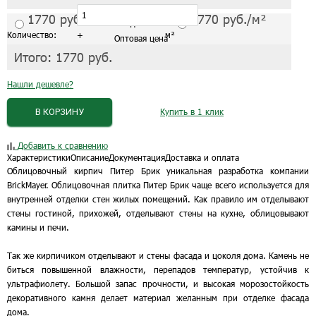
1770
руб./м²
1770
руб./м²
С завода от 1 шт.
Количество:
+
м²
Оптовая цена
Итого:
1770
руб.
Нашли дешевле?
В КОРЗИНУ
Купить в 1 клик
Добавить к сравнению
Характеристики
Описание
Документация
Доставка и оплата
Облицовочный кирпич Питер Брик уникальная разработка компании
BrickMayer. Облицовочная плитка Питер Брик чаще всего используется для
внутренней отделки стен жилых помещений. Как правило им отделывают
стены гостиной, прихожей, отделывают стены на кухне, облицовывают
камины и печи.
Так же кирпичиком отделывают и стены фасада и цоколя дома. Камень не
биться повышенной влажности, перепадов температур, устойчив к
ультрафиолету. Большой запас прочности, и высокая морозостойкость
декоративного камня делает материал желанным при отделке фасада
дома.