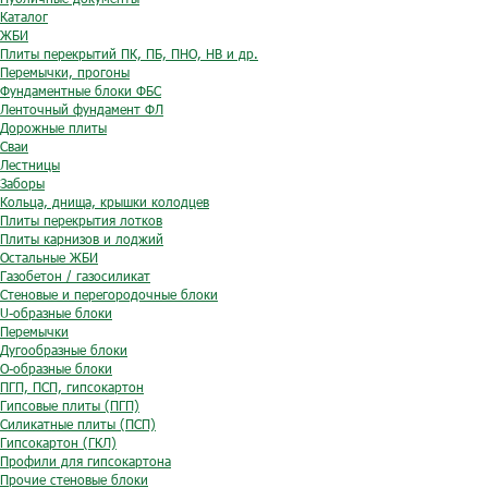
Каталог
ЖБИ
Плиты перекрытий ПК, ПБ, ПНО, НВ и др.
Перемычки, прогоны
Фундаментные блоки ФБС
Ленточный фундамент ФЛ
Дорожные плиты
Сваи
Лестницы
Заборы
Кольца, днища, крышки колодцев
Плиты перекрытия лотков
Плиты карнизов и лоджий
Остальные ЖБИ
Газобетон / газосиликат
Стеновые и перегородочные блоки
U-образные блоки
Перемычки
Дугообразные блоки
O-образные блоки
ПГП, ПСП, гипсокартон
Гипсовые плиты (ПГП)
Силикатные плиты (ПСП)
Гипсокартон (ГКЛ)
Профили для гипсокартона
Прочие стеновые блоки