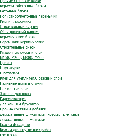
Прочие стеновые блоки
Керамзитобетонные блоки
Бетонные блоки
Полистиролбетонные перемычки
Кирпич, керамика
Строительный кирпич
Облицовочный кирпич
Керамические блоки
Перемычки керамические
Строительные смеси
Кладочные смеси и клей
М150, М200, М300, М400
Цемент
Штукатурки
Шпатлевки
Клей для утеплителя, базовый слой
Наливные полы и стяжки
Плиточный клей
Затирки для швов
Гидроизоляция
Для камня и брусчатки
Прочие составы и добавки
Декоративные штукатурки, краски, грунтовки
Декоративные штукатурки
Краски фасадные
Краски для внутренних работ
Грунтовки