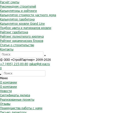
Расчёт сметы
Рекомендуем строителей
Калькуляторы и рейтинги
Калькулятор стоимости частного дома
Калькулятор газобетона
Калькулятор кровли Grand Line
Подбор цвета и материалов кровли
Рейтинг газобетона
Рейтинг полнотелого кирпича
Рейтинг керамических блоков
Статьи о строительстве
Контакты
© ООО «СтройПартнер» 2009-2026
+7 (495) 215-00-80
zakaz@st-par.ru
0
Меню
О компании
О компании
Новости
Сертификаты дилера
Реализованные проекты
Отзывы
Преимущества работы с нами
Письмо директору