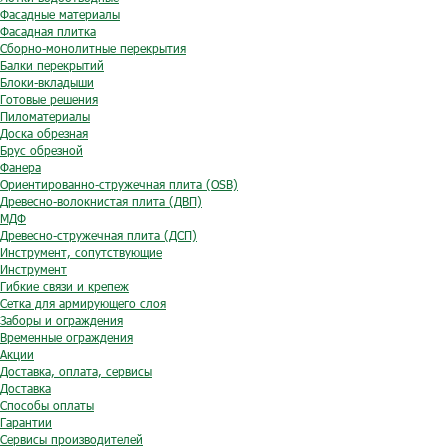
Фасадные материалы
Фасадная плитка
Сборно-монолитные перекрытия
Балки перекрытий
Блоки-вкладыши
Готовые решения
Пиломатериалы
Доска обрезная
Брус обрезной
Фанера
Ориентированно-стружечная плита (OSB)
Древесно-волокнистая плита (ДВП)
МДФ
Древесно-стружечная плита (ДСП)
Инструмент, сопутствующие
Инструмент
Гибкие связи и крепеж
Сетка для армирующего слоя
Заборы и ограждения
Временные ограждения
Акции
Доставка, оплата, сервисы
Доставка
Способы оплаты
Гарантии
Сервисы производителей