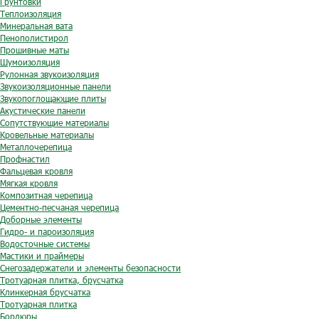
Грунтовки
Теплоизоляция
Минеральная вата
Пенополистирол
Прошивные маты
Шумоизоляция
Рулонная звукоизоляция
Звукоизоляционные панели
Звукопоглощающие плиты
Акустические панели
Сопутствующие материалы
Кровельные материалы
Металлочерепица
Профнастил
Фальцевая кровля
Мягкая кровля
Композитная черепица
Цементно-песчаная черепица
Доборные элементы
Гидро- и пароизоляция
Водосточные системы
Мастики и праймеры
Снегозадержатели и элементы безопасности
Тротуарная плитка, брусчатка
Клинкерная брусчатка
Тротуарная плитка
Бордюры