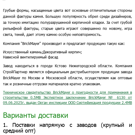
Грубые формы, насыщенные цвета вот основные отличительные стороны
данной фактуры камня. Большую популярность обрел среди дизайнеров,
за точную имитацию полуразрушенной кирпичной кладки. За счет грубой
рельефной фактуры, старые цвета играют совершенно по новому, игра
света, теней, дает этому камню особую неповторимость.
Компания "BrickMayer" производит и предлагает продукцию такую как:
Искусственный камень;
Декоративный кирпич;
Навесной вентилируемый фасад
Завод находиться в городе Кстово Нижегородской области. Компания
СтройПартнер является официальным дистрибьютором продукции завода
BrickMayer по Москве и Московской области, осуществляем как оптовые
так и розничные отгрузки материалов кратно упаковкам.
Техническое свидетельство BrickMayer о пригодности для применения в
строительстве
0.5MB
Экспертное заключение BrickMayer № 6130 от
09.06.2025г. выдан Орган инспекции ООО Сертификация продукции
2.4MB
Варианты доставки
1. Поставки напрямую с заводов (крупный и
средний опт)