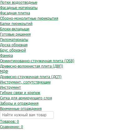
Лотки водоотводные
Фасадные материалы
Фасадная плитка
Сборно-монолитные перекрытия
Балки перекрытий
Блоки-вкладыши
Готовые решения
Пиломатериалы
Доска обрезная
Брус обрезной
Фанера
Ориентированно-стружечная плита (OSB)
Древесно-волокнистая плита (ДВП)
МДФ
Древесно-стружечная плита (ДСП)
Инструмент, сопутствующие
Инструмент
Гибкие связи и крепеж
Сетка для армирующего слоя
Заборы и ограждения
Временные ограждения
Товаров: 0
Сравнение:
0