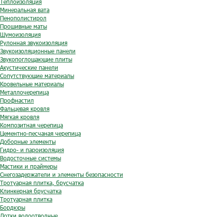
Теплоизоляция
Минеральная вата
Пенополистирол
Прошивные маты
Шумоизоляция
Рулонная звукоизоляция
Звукоизоляционные панели
Звукопоглощающие плиты
Акустические панели
Сопутствующие материалы
Кровельные материалы
Металлочерепица
Профнастил
Фальцевая кровля
Мягкая кровля
Композитная черепица
Цементно-песчаная черепица
Доборные элементы
Гидро- и пароизоляция
Водосточные системы
Мастики и праймеры
Снегозадержатели и элементы безопасности
Тротуарная плитка, брусчатка
Клинкерная брусчатка
Тротуарная плитка
Бордюры
Лотки водоотводные