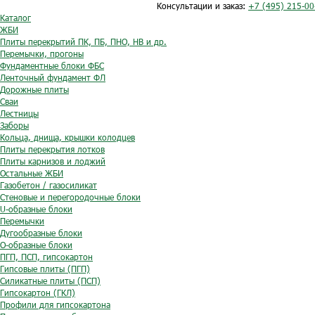
Консультации и заказ:
+7 (495) 215-00
Каталог
ЖБИ
Плиты перекрытий ПК, ПБ, ПНО, НВ и др.
Перемычки, прогоны
Фундаментные блоки ФБС
Ленточный фундамент ФЛ
Дорожные плиты
Сваи
Лестницы
Заборы
Кольца, днища, крышки колодцев
Плиты перекрытия лотков
Плиты карнизов и лоджий
Остальные ЖБИ
Газобетон / газосиликат
Стеновые и перегородочные блоки
U-образные блоки
Перемычки
Дугообразные блоки
O-образные блоки
ПГП, ПСП, гипсокартон
Гипсовые плиты (ПГП)
Силикатные плиты (ПСП)
Гипсокартон (ГКЛ)
Профили для гипсокартона