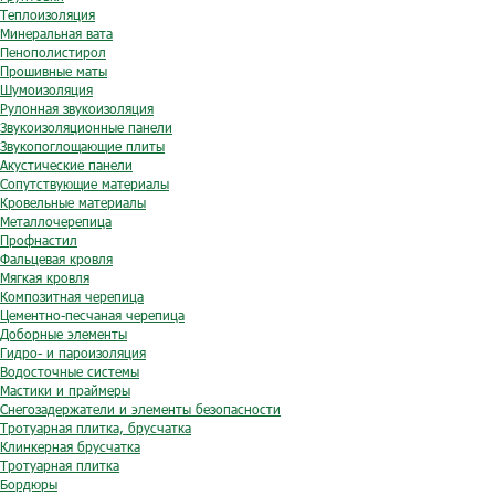
Теплоизоляция
Минеральная вата
Пенополистирол
Прошивные маты
Шумоизоляция
Рулонная звукоизоляция
Звукоизоляционные панели
Звукопоглощающие плиты
Акустические панели
Сопутствующие материалы
Кровельные материалы
Металлочерепица
Профнастил
Фальцевая кровля
Мягкая кровля
Композитная черепица
Цементно-песчаная черепица
Доборные элементы
Гидро- и пароизоляция
Водосточные системы
Мастики и праймеры
Снегозадержатели и элементы безопасности
Тротуарная плитка, брусчатка
Клинкерная брусчатка
Тротуарная плитка
Бордюры