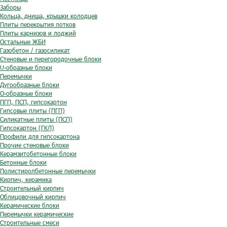
Заборы
Кольца, днища, крышки колодцев
Плиты перекрытия лотков
Плиты карнизов и лоджий
Остальные ЖБИ
Газобетон / газосиликат
Стеновые и перегородочные блоки
U-образные блоки
Перемычки
Дугообразные блоки
O-образные блоки
ПГП, ПСП, гипсокартон
Гипсовые плиты (ПГП)
Силикатные плиты (ПСП)
Гипсокартон (ГКЛ)
Профили для гипсокартона
Прочие стеновые блоки
Керамзитобетонные блоки
Бетонные блоки
Полистиролбетонные перемычки
Кирпич, керамика
Строительный кирпич
Облицовочный кирпич
Керамические блоки
Перемычки керамические
Строительные смеси