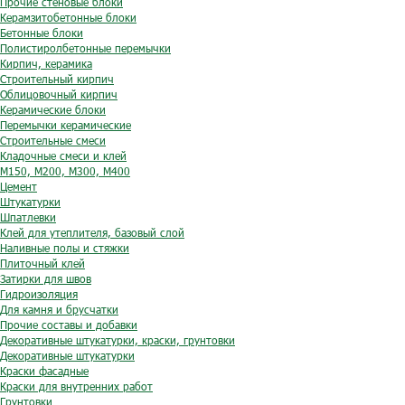
Прочие стеновые блоки
Керамзитобетонные блоки
Бетонные блоки
Полистиролбетонные перемычки
Кирпич, керамика
Строительный кирпич
Облицовочный кирпич
Керамические блоки
Перемычки керамические
Строительные смеси
Кладочные смеси и клей
М150, М200, М300, М400
Цемент
Штукатурки
Шпатлевки
Клей для утеплителя, базовый слой
Наливные полы и стяжки
Плиточный клей
Затирки для швов
Гидроизоляция
Для камня и брусчатки
Прочие составы и добавки
Декоративные штукатурки, краски, грунтовки
Декоративные штукатурки
Краски фасадные
Краски для внутренних работ
Грунтовки