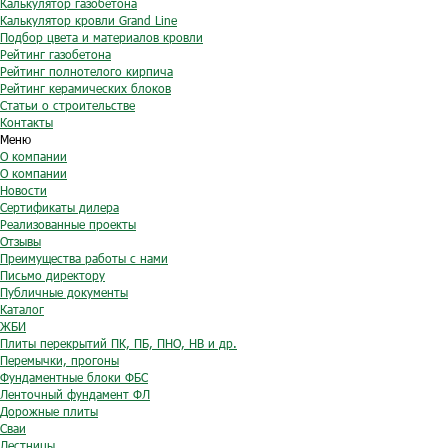
Калькулятор газобетона
Калькулятор кровли Grand Line
Подбор цвета и материалов кровли
Рейтинг газобетона
Рейтинг полнотелого кирпича
Рейтинг керамических блоков
Статьи о строительстве
Контакты
Меню
О компании
О компании
Новости
Сертификаты дилера
Реализованные проекты
Отзывы
Преимущества работы с нами
Письмо директору
Публичные документы
Каталог
ЖБИ
Плиты перекрытий ПК, ПБ, ПНО, НВ и др.
Перемычки, прогоны
Фундаментные блоки ФБС
Ленточный фундамент ФЛ
Дорожные плиты
Сваи
Лестницы