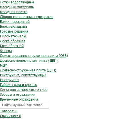
Лотки водоотводные
Фасадные материалы
Фасадная плитка
Сборно-монолитные перекрытия
Балки перекрытий
Блоки-вкладыши
Готовые решения
Пиломатериалы
Доска обрезная
Брус обрезной
Фанера
Ориентированно-стружечная плита (OSB)
Древесно-волокнистая плита (ДВП)
МДФ
Древесно-стружечная плита (ДСП)
Инструмент, сопутствующие
Инструмент
Гибкие связи и крепеж
Сетка для армирующего слоя
Заборы и ограждения
Временные ограждения
Товаров: 0
Сравнение:
0