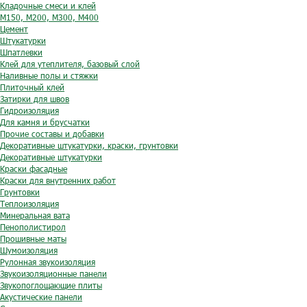
Кладочные смеси и клей
М150, М200, М300, М400
Цемент
Штукатурки
Шпатлевки
Клей для утеплителя, базовый слой
Наливные полы и стяжки
Плиточный клей
Затирки для швов
Гидроизоляция
Для камня и брусчатки
Прочие составы и добавки
Декоративные штукатурки, краски, грунтовки
Декоративные штукатурки
Краски фасадные
Краски для внутренних работ
Грунтовки
Теплоизоляция
Минеральная вата
Пенополистирол
Прошивные маты
Шумоизоляция
Рулонная звукоизоляция
Звукоизоляционные панели
Звукопоглощающие плиты
Акустические панели