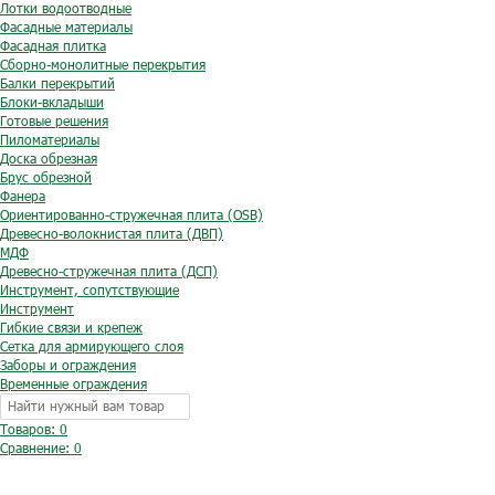
Лотки водоотводные
Фасадные материалы
Фасадная плитка
Сборно-монолитные перекрытия
Балки перекрытий
Блоки-вкладыши
Готовые решения
Пиломатериалы
Доска обрезная
Брус обрезной
Фанера
Ориентированно-стружечная плита (OSB)
Древесно-волокнистая плита (ДВП)
МДФ
Древесно-стружечная плита (ДСП)
Инструмент, сопутствующие
Инструмент
Гибкие связи и крепеж
Сетка для армирующего слоя
Заборы и ограждения
Временные ограждения
Товаров: 0
Сравнение:
0