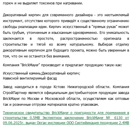
горюч и не выделяет токсинов при нагревании.
Декоративный кирпич для современного дизайнера - это неотъемлемый
инструмент, отсутствие которого приведёт к существенному ограничению
свободы реализации идеи. Кирпич искусственный в "прямых руках" может
быть грубым, утонченным и изысканным одновременно. Его уникальность
заключается в простоте, распространенностью оригинала в
строительстве и тягой ко всему натуральному. Выбирая отделку
декоративным кирпичом для будущего проекта, можно быть уверенным в
том, что он не останется без внимания.
Компания "BrickMayer" производит и предлагает продукцию такую как:
Искусственный камень;
Декоративный кирпич;
Навесной вентилируемый фасад
Завод находиться в городе Кстово Нижегородской области. Компания
СтройПартнер является официальным дистрибьютором продукции завода
BrickMayer по Москве и Московской области, осуществляем как оптовые
так и розничные отгрузки материалов кратно упаковкам.
Техническое свидетельство BrickMayer о пригодности для применения в
строительстве
0.5MB
Экспертное заключение BrickMayer № 6130 от
09.06.2025г. выдан Орган инспекции ООО Сертификация продукции
2.4MB