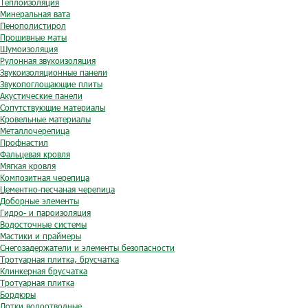
Теплоизоляция
Минеральная вата
Пенополистирол
Прошивные маты
Шумоизоляция
Рулонная звукоизоляция
Звукоизоляционные панели
Звукопоглощающие плиты
Акустические панели
Сопутствующие материалы
Кровельные материалы
Металлочерепица
Профнастил
Фальцевая кровля
Мягкая кровля
Композитная черепица
Цементно-песчаная черепица
Доборные элементы
Гидро- и пароизоляция
Водосточные системы
Мастики и праймеры
Снегозадержатели и элементы безопасности
Тротуарная плитка, брусчатка
Клинкерная брусчатка
Тротуарная плитка
Бордюры
Лотки водоотводные