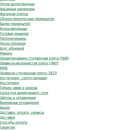
Лотки водоотводные
Фасадные материалы
Фасадная плитка
Сборно-монолитные перекрытия
Балки перекрытий
Блоки-вкладыши
Готовые решения
Пиломатериалы
Доска обрезная
Брус обрезной
Фанера
Ориентированно-стружечная плита (OSB)
Древесно-волокнистая плита (ДВП)
МДФ
Древесно-стружечная плита (ДСП)
Инструмент, сопутствующие
Инструмент
Гибкие связи и крепеж
Сетка для армирующего слоя
Заборы и ограждения
Временные ограждения
Акции
Доставка, оплата, сервисы
Доставка
Способы оплаты
Гарантии