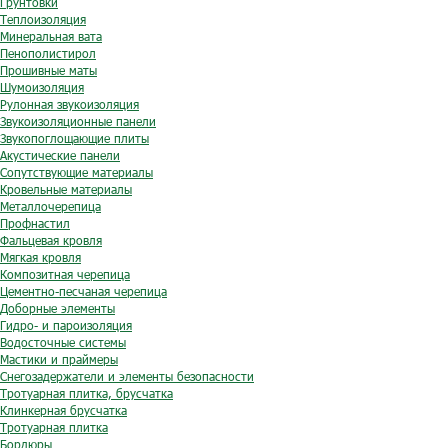
Грунтовки
Теплоизоляция
Минеральная вата
Пенополистирол
Прошивные маты
Шумоизоляция
Рулонная звукоизоляция
Звукоизоляционные панели
Звукопоглощающие плиты
Акустические панели
Сопутствующие материалы
Кровельные материалы
Металлочерепица
Профнастил
Фальцевая кровля
Мягкая кровля
Композитная черепица
Цементно-песчаная черепица
Доборные элементы
Гидро- и пароизоляция
Водосточные системы
Мастики и праймеры
Снегозадержатели и элементы безопасности
Тротуарная плитка, брусчатка
Клинкерная брусчатка
Тротуарная плитка
Бордюры