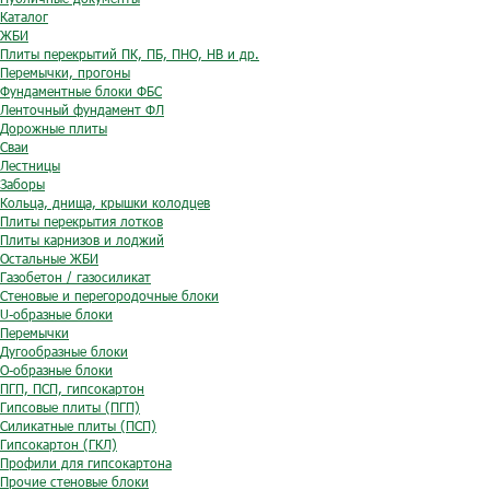
Каталог
ЖБИ
Плиты перекрытий ПК, ПБ, ПНО, НВ и др.
Перемычки, прогоны
Фундаментные блоки ФБС
Ленточный фундамент ФЛ
Дорожные плиты
Сваи
Лестницы
Заборы
Кольца, днища, крышки колодцев
Плиты перекрытия лотков
Плиты карнизов и лоджий
Остальные ЖБИ
Газобетон / газосиликат
Стеновые и перегородочные блоки
U-образные блоки
Перемычки
Дугообразные блоки
O-образные блоки
ПГП, ПСП, гипсокартон
Гипсовые плиты (ПГП)
Силикатные плиты (ПСП)
Гипсокартон (ГКЛ)
Профили для гипсокартона
Прочие стеновые блоки