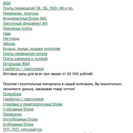
ЖБИ
Плиты перекрытий ПК, ПБ, ПНО, НВ и др.
Перемычки, прогоны
Фундаментные блоки ФБС
Ленточный фундамент ФЛ
Дорожные плиты
Сваи
Лестницы
Заборы
Кольца, днища, крышки колодцев
Плиты перекрытия лотков
Плиты карнизов и лоджий
Остальные ЖБИ
Газобетон / газосиликат
Оптовые цены для всех при заказе от 60 000 рублей!
Покупая строительные материалы в нашей компании, Вы значительно
экономите деньги, заказывая товар оптом!
Подробнее
Газобетон / газосиликат
Стеновые и перегородочные блоки
U-образные блоки
Перемычки
Дугообразные блоки
O-образные блоки
ПГП, ПСП, гипсокартон