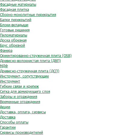
Фасадные материалы
Фасадная плитка
Сборно-монолитные перекрытия
Балки перекрытий
Блоки-вкладыши
Готовые решения
Пиломатериалы
Доска обрезная
Брус обрезной
Фанера
Ориентированно-стружечная плита (OSB)
Древесно-волокнистая плита (ДВП)
МДФ
Древесно-стружечная плита (ДСП)
Инструмент, сопутствующие
Инструмент
Гибкие связи и крепеж
Сетка для армирующего слоя
Заборы и ограждения
Временные ограждения
Акции
Доставка, оплата, сервисы
Доставка
Способы оплаты
Гарантии
Сервисы производителей