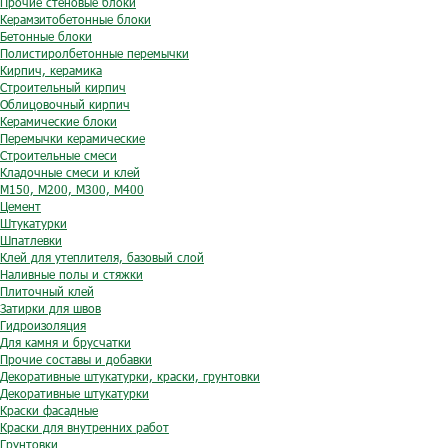
Прочие стеновые блоки
Керамзитобетонные блоки
Бетонные блоки
Полистиролбетонные перемычки
Кирпич, керамика
Строительный кирпич
Облицовочный кирпич
Керамические блоки
Перемычки керамические
Строительные смеси
Кладочные смеси и клей
М150, М200, М300, М400
Цемент
Штукатурки
Шпатлевки
Клей для утеплителя, базовый слой
Наливные полы и стяжки
Плиточный клей
Затирки для швов
Гидроизоляция
Для камня и брусчатки
Прочие составы и добавки
Декоративные штукатурки, краски, грунтовки
Декоративные штукатурки
Краски фасадные
Краски для внутренних работ
Грунтовки