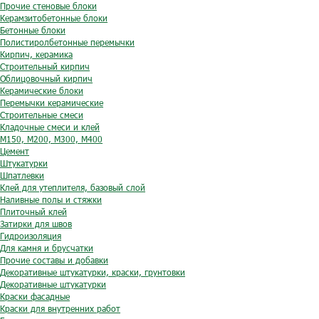
Прочие стеновые блоки
Керамзитобетонные блоки
Бетонные блоки
Полистиролбетонные перемычки
Кирпич, керамика
Строительный кирпич
Облицовочный кирпич
Керамические блоки
Перемычки керамические
Строительные смеси
Кладочные смеси и клей
М150, М200, М300, М400
Цемент
Штукатурки
Шпатлевки
Клей для утеплителя, базовый слой
Наливные полы и стяжки
Плиточный клей
Затирки для швов
Гидроизоляция
Для камня и брусчатки
Прочие составы и добавки
Декоративные штукатурки, краски, грунтовки
Декоративные штукатурки
Краски фасадные
Краски для внутренних работ