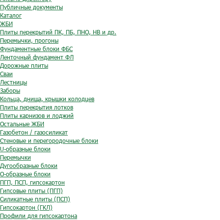
Публичные документы
Каталог
ЖБИ
Плиты перекрытий ПК, ПБ, ПНО, НВ и др.
Перемычки, прогоны
Фундаментные блоки ФБС
Ленточный фундамент ФЛ
Дорожные плиты
Сваи
Лестницы
Заборы
Кольца, днища, крышки колодцев
Плиты перекрытия лотков
Плиты карнизов и лоджий
Остальные ЖБИ
Газобетон / газосиликат
Стеновые и перегородочные блоки
U-образные блоки
Перемычки
Дугообразные блоки
O-образные блоки
ПГП, ПСП, гипсокартон
Гипсовые плиты (ПГП)
Силикатные плиты (ПСП)
Гипсокартон (ГКЛ)
Профили для гипсокартона