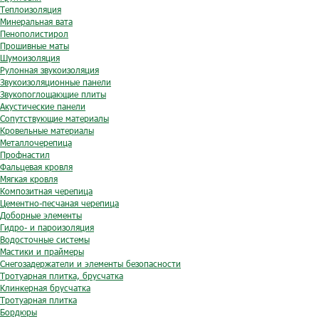
Теплоизоляция
Минеральная вата
Пенополистирол
Прошивные маты
Шумоизоляция
Рулонная звукоизоляция
Звукоизоляционные панели
Звукопоглощающие плиты
Акустические панели
Сопутствующие материалы
Кровельные материалы
Металлочерепица
Профнастил
Фальцевая кровля
Мягкая кровля
Композитная черепица
Цементно-песчаная черепица
Доборные элементы
Гидро- и пароизоляция
Водосточные системы
Мастики и праймеры
Снегозадержатели и элементы безопасности
Тротуарная плитка, брусчатка
Клинкерная брусчатка
Тротуарная плитка
Бордюры