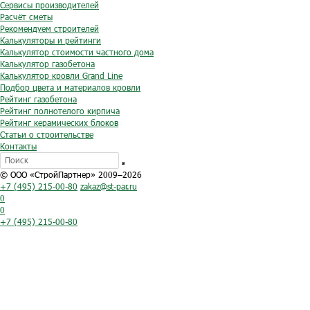
Сервисы производителей
Расчёт сметы
Рекомендуем строителей
Калькуляторы и рейтинги
Калькулятор стоимости частного дома
Калькулятор газобетона
Калькулятор кровли Grand Line
Подбор цвета и материалов кровли
Рейтинг газобетона
Рейтинг полнотелого кирпича
Рейтинг керамических блоков
Статьи о строительстве
Контакты
© ООО «СтройПартнер» 2009–2026
+7 (495) 215-00-80
zakaz@st-par.ru
0
0
+7 (495) 215-00-80