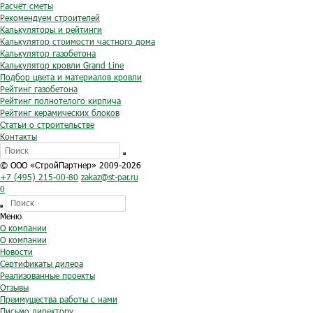
Расчёт сметы
Рекомендуем строителей
Калькуляторы и рейтинги
Калькулятор стоимости частного дома
Калькулятор газобетона
Калькулятор кровли Grand Line
Подбор цвета и материалов кровли
Рейтинг газобетона
Рейтинг полнотелого кирпича
Рейтинг керамических блоков
Статьи о строительстве
Контакты
© ООО «СтройПартнер» 2009-2026
+7 (495) 215-00-80
zakaz@st-par.ru
0
Меню
О компании
О компании
Новости
Сертификаты дилера
Реализованные проекты
Отзывы
Преимущества работы с нами
Письмо директору