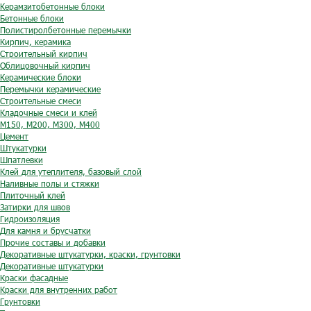
Керамзитобетонные блоки
Бетонные блоки
Полистиролбетонные перемычки
Кирпич, керамика
Строительный кирпич
Облицовочный кирпич
Керамические блоки
Перемычки керамические
Строительные смеси
Кладочные смеси и клей
М150, М200, М300, М400
Цемент
Штукатурки
Шпатлевки
Клей для утеплителя, базовый слой
Наливные полы и стяжки
Плиточный клей
Затирки для швов
Гидроизоляция
Для камня и брусчатки
Прочие составы и добавки
Декоративные штукатурки, краски, грунтовки
Декоративные штукатурки
Краски фасадные
Краски для внутренних работ
Грунтовки