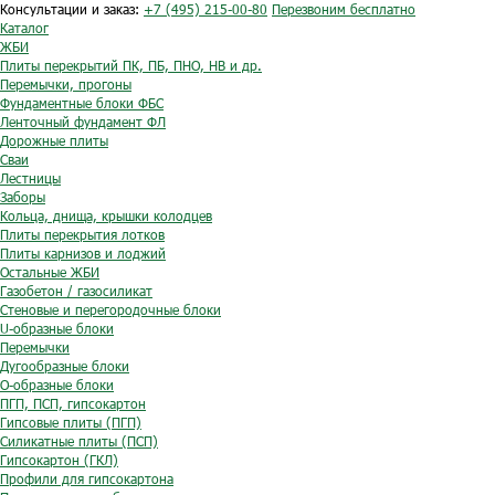
Консультации и заказ:
+7 (495) 215-00-80
Перезвоним бесплатно
Каталог
ЖБИ
Плиты перекрытий ПК, ПБ, ПНО, НВ и др.
Перемычки, прогоны
Фундаментные блоки ФБС
Ленточный фундамент ФЛ
Дорожные плиты
Сваи
Лестницы
Заборы
Кольца, днища, крышки колодцев
Плиты перекрытия лотков
Плиты карнизов и лоджий
Остальные ЖБИ
Газобетон / газосиликат
Стеновые и перегородочные блоки
U-образные блоки
Перемычки
Дугообразные блоки
O-образные блоки
ПГП, ПСП, гипсокартон
Гипсовые плиты (ПГП)
Силикатные плиты (ПСП)
Гипсокартон (ГКЛ)
Профили для гипсокартона