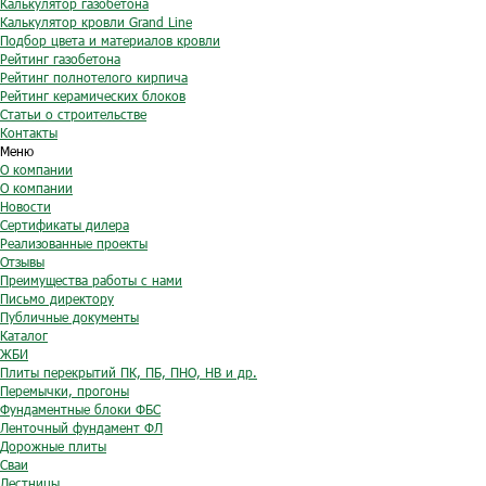
Калькулятор газобетона
Калькулятор кровли Grand Line
Подбор цвета и материалов кровли
Рейтинг газобетона
Рейтинг полнотелого кирпича
Рейтинг керамических блоков
Статьи о строительстве
Контакты
Меню
О компании
О компании
Новости
Сертификаты дилера
Реализованные проекты
Отзывы
Преимущества работы с нами
Письмо директору
Публичные документы
Каталог
ЖБИ
Плиты перекрытий ПК, ПБ, ПНО, НВ и др.
Перемычки, прогоны
Фундаментные блоки ФБС
Ленточный фундамент ФЛ
Дорожные плиты
Сваи
Лестницы