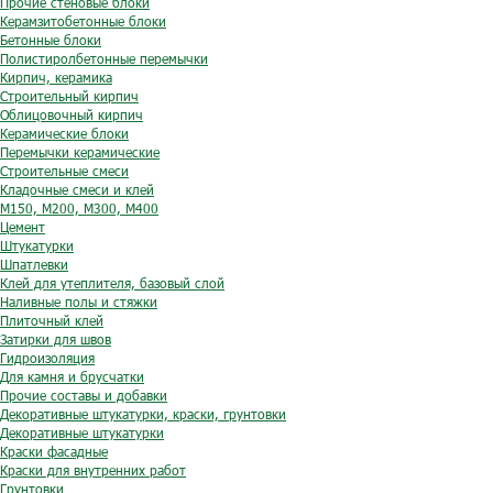
Прочие стеновые блоки
Керамзитобетонные блоки
Бетонные блоки
Полистиролбетонные перемычки
Кирпич, керамика
Строительный кирпич
Облицовочный кирпич
Керамические блоки
Перемычки керамические
Строительные смеси
Кладочные смеси и клей
М150, М200, М300, М400
Цемент
Штукатурки
Шпатлевки
Клей для утеплителя, базовый слой
Наливные полы и стяжки
Плиточный клей
Затирки для швов
Гидроизоляция
Для камня и брусчатки
Прочие составы и добавки
Декоративные штукатурки, краски, грунтовки
Декоративные штукатурки
Краски фасадные
Краски для внутренних работ
Грунтовки