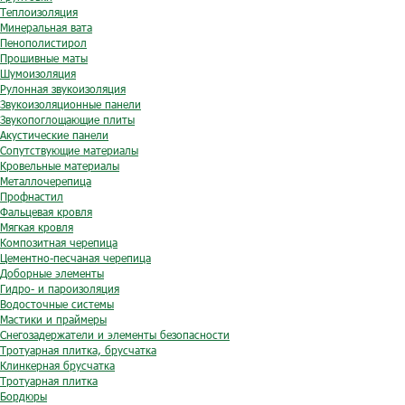
Теплоизоляция
Минеральная вата
Пенополистирол
Прошивные маты
Шумоизоляция
Рулонная звукоизоляция
Звукоизоляционные панели
Звукопоглощающие плиты
Акустические панели
Сопутствующие материалы
Кровельные материалы
Металлочерепица
Профнастил
Фальцевая кровля
Мягкая кровля
Композитная черепица
Цементно-песчаная черепица
Доборные элементы
Гидро- и пароизоляция
Водосточные системы
Мастики и праймеры
Снегозадержатели и элементы безопасности
Тротуарная плитка, брусчатка
Клинкерная брусчатка
Тротуарная плитка
Бордюры