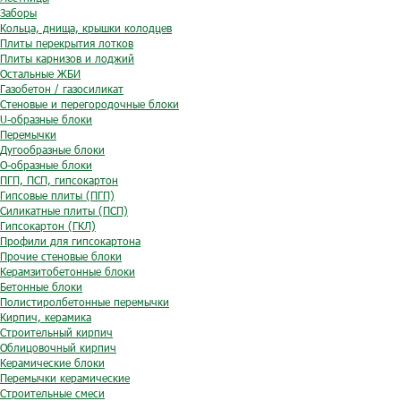
Заборы
Кольца, днища, крышки колодцев
Плиты перекрытия лотков
Плиты карнизов и лоджий
Остальные ЖБИ
Газобетон / газосиликат
Стеновые и перегородочные блоки
U-образные блоки
Перемычки
Дугообразные блоки
O-образные блоки
ПГП, ПСП, гипсокартон
Гипсовые плиты (ПГП)
Силикатные плиты (ПСП)
Гипсокартон (ГКЛ)
Профили для гипсокартона
Прочие стеновые блоки
Керамзитобетонные блоки
Бетонные блоки
Полистиролбетонные перемычки
Кирпич, керамика
Строительный кирпич
Облицовочный кирпич
Керамические блоки
Перемычки керамические
Строительные смеси