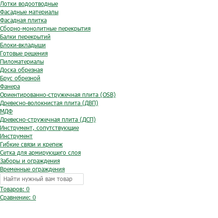
Лотки водоотводные
Фасадные материалы
Фасадная плитка
Сборно-монолитные перекрытия
Балки перекрытий
Блоки-вкладыши
Готовые решения
Пиломатериалы
Доска обрезная
Брус обрезной
Фанера
Ориентированно-стружечная плита (OSB)
Древесно-волокнистая плита (ДВП)
МДФ
Древесно-стружечная плита (ДСП)
Инструмент, сопутствующие
Инструмент
Гибкие связи и крепеж
Сетка для армирующего слоя
Заборы и ограждения
Временные ограждения
Товаров: 0
Сравнение:
0