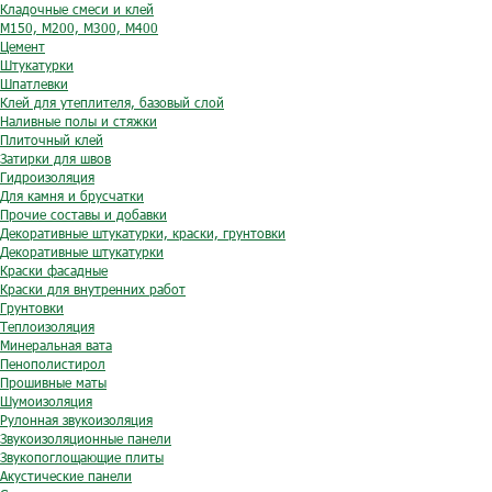
Кладочные смеси и клей
М150, М200, М300, М400
Цемент
Штукатурки
Шпатлевки
Клей для утеплителя, базовый слой
Наливные полы и стяжки
Плиточный клей
Затирки для швов
Гидроизоляция
Для камня и брусчатки
Прочие составы и добавки
Декоративные штукатурки, краски, грунтовки
Декоративные штукатурки
Краски фасадные
Краски для внутренних работ
Грунтовки
Теплоизоляция
Минеральная вата
Пенополистирол
Прошивные маты
Шумоизоляция
Рулонная звукоизоляция
Звукоизоляционные панели
Звукопоглощающие плиты
Акустические панели