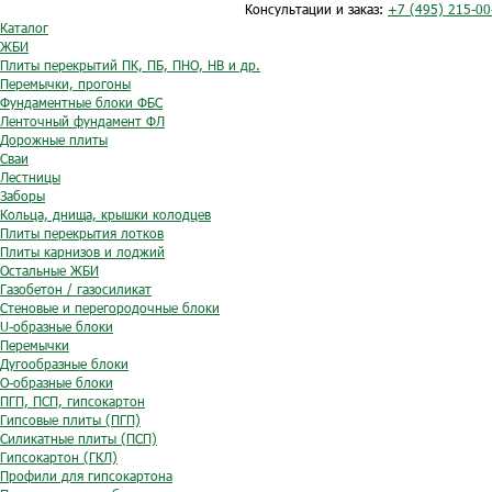
Консультации и заказ:
+7 (495) 215-00
Каталог
ЖБИ
Плиты перекрытий ПК, ПБ, ПНО, НВ и др.
Перемычки, прогоны
Фундаментные блоки ФБС
Ленточный фундамент ФЛ
Дорожные плиты
Сваи
Лестницы
Заборы
Кольца, днища, крышки колодцев
Плиты перекрытия лотков
Плиты карнизов и лоджий
Остальные ЖБИ
Газобетон / газосиликат
Стеновые и перегородочные блоки
U-образные блоки
Перемычки
Дугообразные блоки
O-образные блоки
ПГП, ПСП, гипсокартон
Гипсовые плиты (ПГП)
Силикатные плиты (ПСП)
Гипсокартон (ГКЛ)
Профили для гипсокартона