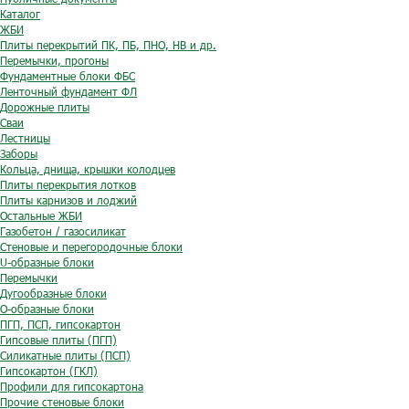
Каталог
ЖБИ
Плиты перекрытий ПК, ПБ, ПНО, НВ и др.
Перемычки, прогоны
Фундаментные блоки ФБС
Ленточный фундамент ФЛ
Дорожные плиты
Сваи
Лестницы
Заборы
Кольца, днища, крышки колодцев
Плиты перекрытия лотков
Плиты карнизов и лоджий
Остальные ЖБИ
Газобетон / газосиликат
Стеновые и перегородочные блоки
U-образные блоки
Перемычки
Дугообразные блоки
O-образные блоки
ПГП, ПСП, гипсокартон
Гипсовые плиты (ПГП)
Силикатные плиты (ПСП)
Гипсокартон (ГКЛ)
Профили для гипсокартона
Прочие стеновые блоки