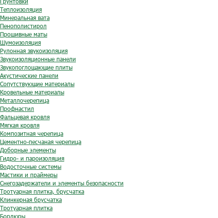
Грунтовки
Теплоизоляция
Минеральная вата
Пенополистирол
Прошивные маты
Шумоизоляция
Рулонная звукоизоляция
Звукоизоляционные панели
Звукопоглощающие плиты
Акустические панели
Сопутствующие материалы
Кровельные материалы
Металлочерепица
Профнастил
Фальцевая кровля
Мягкая кровля
Композитная черепица
Цементно-песчаная черепица
Доборные элементы
Гидро- и пароизоляция
Водосточные системы
Мастики и праймеры
Снегозадержатели и элементы безопасности
Тротуарная плитка, брусчатка
Клинкерная брусчатка
Тротуарная плитка
Бордюры