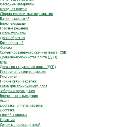
Фасадные материалы
Фасадная плитка
Сборно-монолитные перекрытия
Балки перекрытий
Блоки-вкладыши
Готовые решения
Пиломатериалы
Доска обрезная
Брус обрезной
Фанера
Ориентированно-стружечная плита (OSB)
Древесно-волокнистая плита (ДВП)
МДФ
Древесно-стружечная плита (ДСП)
Инструмент, сопутствующие
Инструмент
Гибкие связи и крепеж
Сетка для армирующего слоя
Заборы и ограждения
Временные ограждения
Акции
Доставка, оплата, сервисы
Доставка
Способы оплаты
Гарантии
Сервисы производителей