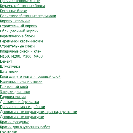
Прочие стеновые блоки
Керамзитобетонные блоки
Бетонные блоки
Полистиролбетонные перемычки
Кирпич, керамика
Строительный кирпич
Облицовочный кирпич
Керамические блоки
Перемычки керамические
Строительные смеси
Кладочные смеси и клей
М150, М200, М300, М400
Цемент
Штукатурки
Шпатлевки
Клей для утеплителя, базовый слой
Наливные полы и стяжки
Плиточный клей
Затирки для швов
Гидроизоляция
Для камня и брусчатки
Прочие составы и добавки
Декоративные штукатурки, краски, грунтовки
Декоративные штукатурки
Краски фасадные
Краски для внутренних работ
Грунтовки