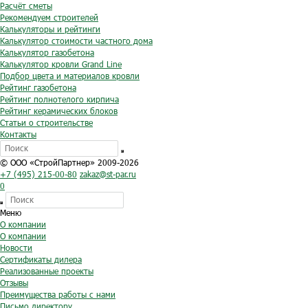
Расчёт сметы
Рекомендуем строителей
Калькуляторы и рейтинги
Калькулятор стоимости частного дома
Калькулятор газобетона
Калькулятор кровли Grand Line
Подбор цвета и материалов кровли
Рейтинг газобетона
Рейтинг полнотелого кирпича
Рейтинг керамических блоков
Статьи о строительстве
Контакты
© ООО «СтройПартнер» 2009-2026
+7 (495) 215-00-80
zakaz@st-par.ru
0
Меню
О компании
О компании
Новости
Сертификаты дилера
Реализованные проекты
Отзывы
Преимущества работы с нами
Письмо директору