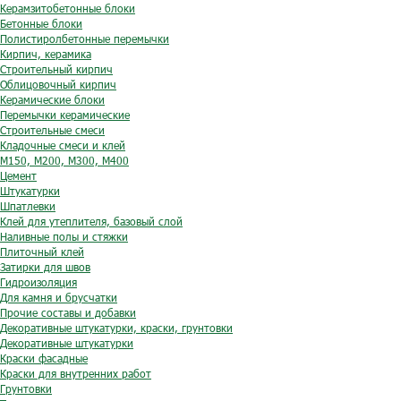
Керамзитобетонные блоки
Бетонные блоки
Полистиролбетонные перемычки
Кирпич, керамика
Строительный кирпич
Облицовочный кирпич
Керамические блоки
Перемычки керамические
Строительные смеси
Кладочные смеси и клей
М150, М200, М300, М400
Цемент
Штукатурки
Шпатлевки
Клей для утеплителя, базовый слой
Наливные полы и стяжки
Плиточный клей
Затирки для швов
Гидроизоляция
Для камня и брусчатки
Прочие составы и добавки
Декоративные штукатурки, краски, грунтовки
Декоративные штукатурки
Краски фасадные
Краски для внутренних работ
Грунтовки