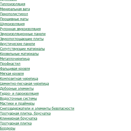
Теплоизоляция
Минеральная вата
Пенополистирол
Прошивные маты
Шумоизоляция
Рулонная звукоизоляция
Звукоизоляционные панели
Звукопоглощающие плиты
Акустические панели
Сопутствующие материалы
Кровельные материалы
Металлочерепица
Профнастил
Фальцевая кровля
Мягкая кровля
Композитная черепица
Цементно-песчаная черепица
Доборные элементы
Гидро- и пароизоляция
Водосточные системы
Мастики и праймеры
Снегозадержатели и элементы безопасности
Тротуарная плитка, брусчатка
Клинкерная брусчатка
Тротуарная плитка
Бордюры