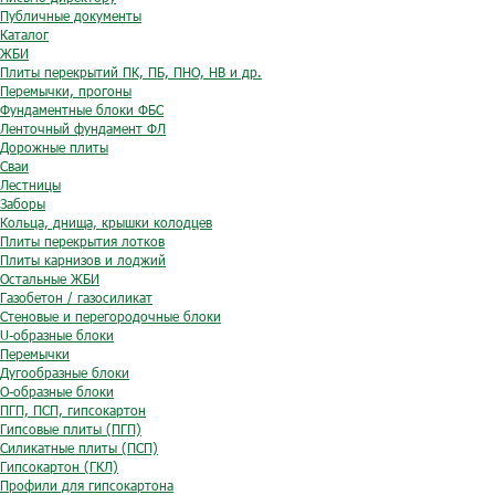
Публичные документы
Каталог
ЖБИ
Плиты перекрытий ПК, ПБ, ПНО, НВ и др.
Перемычки, прогоны
Фундаментные блоки ФБС
Ленточный фундамент ФЛ
Дорожные плиты
Сваи
Лестницы
Заборы
Кольца, днища, крышки колодцев
Плиты перекрытия лотков
Плиты карнизов и лоджий
Остальные ЖБИ
Газобетон / газосиликат
Стеновые и перегородочные блоки
U-образные блоки
Перемычки
Дугообразные блоки
O-образные блоки
ПГП, ПСП, гипсокартон
Гипсовые плиты (ПГП)
Силикатные плиты (ПСП)
Гипсокартон (ГКЛ)
Профили для гипсокартона