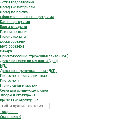
Лотки водоотводные
Фасадные материалы
Фасадная плитка
Сборно-монолитные перекрытия
Балки перекрытий
Блоки-вкладыши
Готовые решения
Пиломатериалы
Доска обрезная
Брус обрезной
Фанера
Ориентированно-стружечная плита (OSB)
Древесно-волокнистая плита (ДВП)
МДФ
Древесно-стружечная плита (ДСП)
Инструмент, сопутствующие
Инструмент
Гибкие связи и крепеж
Сетка для армирующего слоя
Заборы и ограждения
Временные ограждения
Товаров: 0
Сравнение:
0