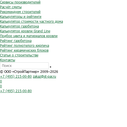
Сервисы производителей
Расчёт сметы
Рекомендуем строителей
Калькуляторы и рейтинги
Калькулятор стоимости частного дома
Калькулятор газобетона
Калькулятор кровли Grand Line
Подбор цвета и материалов кровли
Рейтинг газобетона
Рейтинг полнотелого кирпича
Рейтинг керамических блоков
Статьи о строительстве
Контакты
© ООО «СтройПартнер» 2009–2026
+7 (495) 215-00-80
zakaz@st-par.ru
0
0
+7 (495) 215-00-80