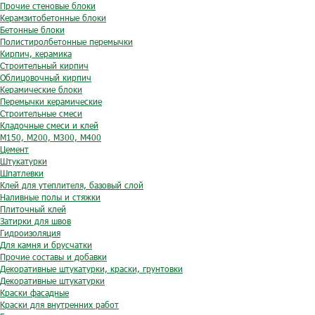
Прочие стеновые блоки
Керамзитобетонные блоки
Бетонные блоки
Полистиролбетонные перемычки
Кирпич, керамика
Строительный кирпич
Облицовочный кирпич
Керамические блоки
Перемычки керамические
Строительные смеси
Кладочные смеси и клей
М150, М200, М300, М400
Цемент
Штукатурки
Шпатлевки
Клей для утеплителя, базовый слой
Наливные полы и стяжки
Плиточный клей
Затирки для швов
Гидроизоляция
Для камня и брусчатки
Прочие составы и добавки
Декоративные штукатурки, краски, грунтовки
Декоративные штукатурки
Краски фасадные
Краски для внутренних работ