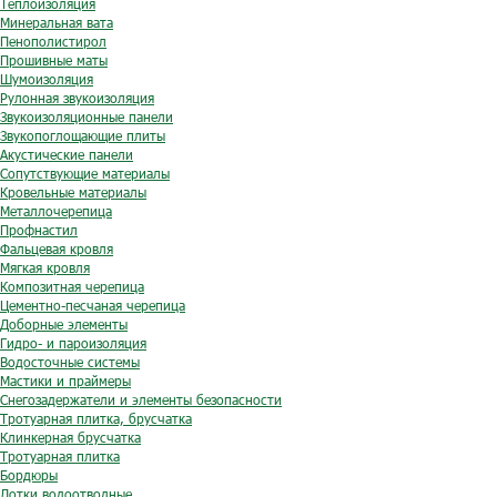
Теплоизоляция
Минеральная вата
Пенополистирол
Прошивные маты
Шумоизоляция
Рулонная звукоизоляция
Звукоизоляционные панели
Звукопоглощающие плиты
Акустические панели
Сопутствующие материалы
Кровельные материалы
Металлочерепица
Профнастил
Фальцевая кровля
Мягкая кровля
Композитная черепица
Цементно-песчаная черепица
Доборные элементы
Гидро- и пароизоляция
Водосточные системы
Мастики и праймеры
Снегозадержатели и элементы безопасности
Тротуарная плитка, брусчатка
Клинкерная брусчатка
Тротуарная плитка
Бордюры
Лотки водоотводные