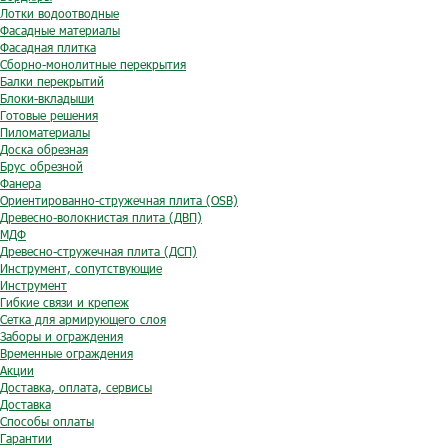
Лотки водоотводные
Фасадные материалы
Фасадная плитка
Сборно-монолитные перекрытия
Балки перекрытий
Блоки-вкладыши
Готовые решения
Пиломатериалы
Доска обрезная
Брус обрезной
Фанера
Ориентированно-стружечная плита (OSB)
Древесно-волокнистая плита (ДВП)
МДФ
Древесно-стружечная плита (ДСП)
Инструмент, сопутствующие
Инструмент
Гибкие связи и крепеж
Сетка для армирующего слоя
Заборы и ограждения
Временные ограждения
Акции
Доставка, оплата, сервисы
Доставка
Способы оплаты
Гарантии