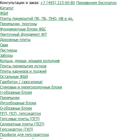
Консультации и заказ:
+7 (495) 215-00-80
Перезвоним бесплатно
Каталог
ЖБИ
Плиты перекрытий ПК, ПБ, ПНО, НВ и др.
Перемычки, прогоны
Фундаментные блоки ФБС
Ленточный фундамент ФЛ
Дорожные плиты
Сваи
Лестницы
Заборы
Кольца, днища, крышки колодцев
Плиты перекрытия лотков
Плиты карнизов и лоджий
Остальные ЖБИ
Газобетон / газосиликат
Стеновые и перегородочные блоки
U-образные блоки
Перемычки
Дугообразные блоки
O-образные блоки
ПГП, ПСП, гипсокартон
Гипсовые плиты (ПГП)
Силикатные плиты (ПСП)
Гипсокартон (ГКЛ)
Профили для гипсокартона