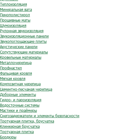
Теплоизоляция
Минеральная вата
Пенополистирол
Прошивные маты
Шумоизоляция
Рулонная звукоизоляция
Звукоизоляционные панели
Звукопоглощающие плиты
Акустические панели
Сопутствующие материалы
Кровельные материалы
Металлочерепица
Профнастил
Фальцевая кровля
Мягкая кровля
Композитная черепица
Цементно-песчаная черепица
Доборные элементы
Гидро- и пароизоляция
Водосточные системы
Мастики и праймеры
Снегозадержатели и элементы безопасности
Тротуарная плитка, брусчатка
Клинкерная брусчатка
Тротуарная плитка
Бордюры