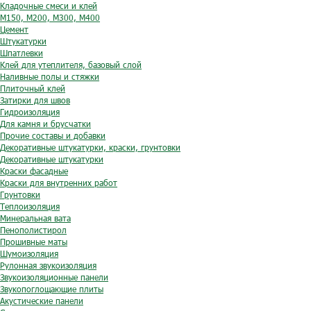
Кладочные смеси и клей
М150, М200, М300, М400
Цемент
Штукатурки
Шпатлевки
Клей для утеплителя, базовый слой
Наливные полы и стяжки
Плиточный клей
Затирки для швов
Гидроизоляция
Для камня и брусчатки
Прочие составы и добавки
Декоративные штукатурки, краски, грунтовки
Декоративные штукатурки
Краски фасадные
Краски для внутренних работ
Грунтовки
Теплоизоляция
Минеральная вата
Пенополистирол
Прошивные маты
Шумоизоляция
Рулонная звукоизоляция
Звукоизоляционные панели
Звукопоглощающие плиты
Акустические панели