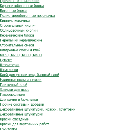
Прочие стеновые блоки
Керамзитобетонные блоки
Бетонные блоки
Полистиролбетонные перемычки
Кирпич, керамика
Строительный кирпич
Облицовочный кирпич
Керамические блоки
Перемычки керамические
Строительные смеси
Кладочные смеси и клей
М150, М200, М300, М400
Цемент
Штукатурки
Шпатлевки
Клей для утеплителя, базовый слой
Наливные полы и стяжки
Плиточный клей
Затирки для швов
Гидроизоляция
Для камня и брусчатки
Прочие составы и добавки
Декоративные штукатурки, краски, грунтовки
Декоративные штукатурки
Краски фасадные
Краски для внутренних работ
Грунтовки