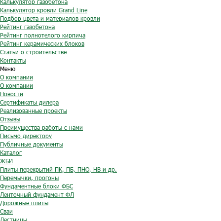
Калькулятор газобетона
Калькулятор кровли Grand Line
Подбор цвета и материалов кровли
Рейтинг газобетона
Рейтинг полнотелого кирпича
Рейтинг керамических блоков
Статьи о строительстве
Контакты
Меню
О компании
О компании
Новости
Сертификаты дилера
Реализованные проекты
Отзывы
Преимущества работы с нами
Письмо директору
Публичные документы
Каталог
ЖБИ
Плиты перекрытий ПК, ПБ, ПНО, НВ и др.
Перемычки, прогоны
Фундаментные блоки ФБС
Ленточный фундамент ФЛ
Дорожные плиты
Сваи
Лестницы