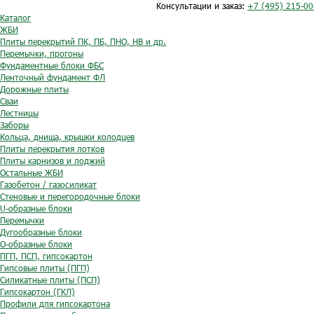
Консультации и заказ:
+7 (495) 215-00
Каталог
ЖБИ
Плиты перекрытий ПК, ПБ, ПНО, НВ и др.
Перемычки, прогоны
Фундаментные блоки ФБС
Ленточный фундамент ФЛ
Дорожные плиты
Сваи
Лестницы
Заборы
Кольца, днища, крышки колодцев
Плиты перекрытия лотков
Плиты карнизов и лоджий
Остальные ЖБИ
Газобетон / газосиликат
Стеновые и перегородочные блоки
U-образные блоки
Перемычки
Дугообразные блоки
O-образные блоки
ПГП, ПСП, гипсокартон
Гипсовые плиты (ПГП)
Силикатные плиты (ПСП)
Гипсокартон (ГКЛ)
Профили для гипсокартона