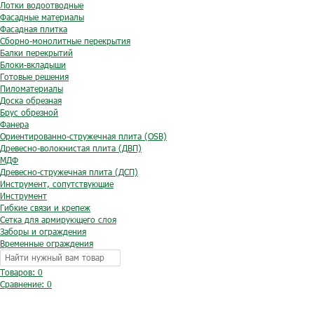
Лотки водоотводные
Фасадные материалы
Фасадная плитка
Сборно-монолитные перекрытия
Балки перекрытий
Блоки-вкладыши
Готовые решения
Пиломатериалы
Доска обрезная
Брус обрезной
Фанера
Ориентированно-стружечная плита (OSB)
Древесно-волокнистая плита (ДВП)
МДФ
Древесно-стружечная плита (ДСП)
Инструмент, сопутствующие
Инструмент
Гибкие связи и крепеж
Сетка для армирующего слоя
Заборы и ограждения
Временные ограждения
Товаров: 0
Сравнение:
0