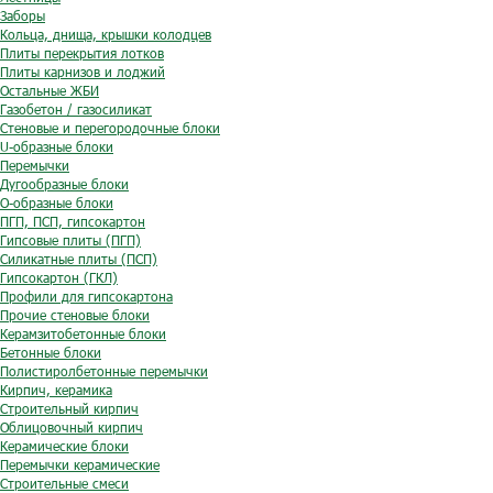
Заборы
Кольца, днища, крышки колодцев
Плиты перекрытия лотков
Плиты карнизов и лоджий
Остальные ЖБИ
Газобетон / газосиликат
Стеновые и перегородочные блоки
U-образные блоки
Перемычки
Дугообразные блоки
O-образные блоки
ПГП, ПСП, гипсокартон
Гипсовые плиты (ПГП)
Силикатные плиты (ПСП)
Гипсокартон (ГКЛ)
Профили для гипсокартона
Прочие стеновые блоки
Керамзитобетонные блоки
Бетонные блоки
Полистиролбетонные перемычки
Кирпич, керамика
Строительный кирпич
Облицовочный кирпич
Керамические блоки
Перемычки керамические
Строительные смеси