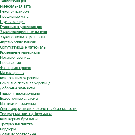
Теплоизоляция
Минеральная вата
Пенополистирол
Прошивные маты
Шумоизоляция
Рулонная звукоизоляция
Звукоизоляционные панели
Звукопоглощающие плиты
Акустические панели
Сопутствующие материалы
Кровельные материалы
Металлочерепица
Профнастил
Фальцевая кровля
Мягкая кровля
Композитная черепица
Цементно-песчаная черепица
Доборные элементы
Гидро- и пароизоляция
Водосточные системы
Мастики и праймеры
Снегозадержатели и элементы безопасности
Тротуарная плитка, брусчатка
Клинкерная брусчатка
Тротуарная плитка
Бордюры
Лотки водоотводные