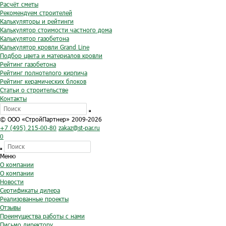
Расчёт сметы
Рекомендуем строителей
Калькуляторы и рейтинги
Калькулятор стоимости частного дома
Калькулятор газобетона
Калькулятор кровли Grand Line
Подбор цвета и материалов кровли
Рейтинг газобетона
Рейтинг полнотелого кирпича
Рейтинг керамических блоков
Статьи о строительстве
Контакты
© ООО «СтройПартнер» 2009-2026
+7 (495) 215-00-80
zakaz@st-par.ru
0
Меню
О компании
О компании
Новости
Сертификаты дилера
Реализованные проекты
Отзывы
Преимущества работы с нами
Письмо директору