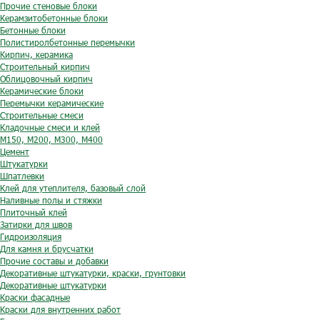
Прочие стеновые блоки
Керамзитобетонные блоки
Бетонные блоки
Полистиролбетонные перемычки
Кирпич, керамика
Строительный кирпич
Облицовочный кирпич
Керамические блоки
Перемычки керамические
Строительные смеси
Кладочные смеси и клей
М150, М200, М300, М400
Цемент
Штукатурки
Шпатлевки
Клей для утеплителя, базовый слой
Наливные полы и стяжки
Плиточный клей
Затирки для швов
Гидроизоляция
Для камня и брусчатки
Прочие составы и добавки
Декоративные штукатурки, краски, грунтовки
Декоративные штукатурки
Краски фасадные
Краски для внутренних работ