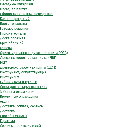
Фасадные материалы
Фасадная плитка
Сборно-монолитные перекрытия
Балки перекрытий
Блоки-вкладыши
Готовые решения
Пиломатериалы
Доска обрезная
Брус обрезной
Фанера
Ориентированно-стружечная плита (OSB)
Древесно-волокнистая плита (ДВП)
МДФ
Древесно-стружечная плита (ДСП)
Инструмент, сопутствующие
Инструмент
Гибкие связи и крепеж
Сетка для армирующего слоя
Заборы и ограждения
Временные ограждения
Акции
Доставка, оплата, сервисы
Доставка
Способы оплаты
Гарантии
Сервисы производителей