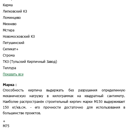
Керма
Липковский КЗ
Ломинцево
Михнево
Мстера
Новомосковский КЗ
Петушинский
Силикат+
Строма
ТКЗ (Тульский Кирпичный Завод)
Теллура
Показать все
Марка :
Способность кирпича выдержать без разрушения определенную
механическую нагрузку в килограммах на квадратный сантиметр.
Наиболее распространён строительный кирпич марки М150 выдерживает
150 кг/кв.см. - его прочности достаточно для использования в
большинстве проектов.
+
М75