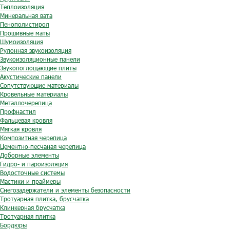
Теплоизоляция
Минеральная вата
Пенополистирол
Прошивные маты
Шумоизоляция
Рулонная звукоизоляция
Звукоизоляционные панели
Звукопоглощающие плиты
Акустические панели
Сопутствующие материалы
Кровельные материалы
Металлочерепица
Профнастил
Фальцевая кровля
Мягкая кровля
Композитная черепица
Цементно-песчаная черепица
Доборные элементы
Гидро- и пароизоляция
Водосточные системы
Мастики и праймеры
Снегозадержатели и элементы безопасности
Тротуарная плитка, брусчатка
Клинкерная брусчатка
Тротуарная плитка
Бордюры