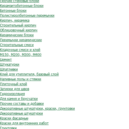
Прочие стеновые блоки
Керамзитобетонные блоки
Бетонные блоки
Полистиролбетонные перемычки
Кирпич, керамика
Строительный кирпич
Облицовочный кирпич
Керамические блоки
Перемычки керамические
Строительные смеси
Кладочные смеси и клей
М150, М200, М300, М400
Цемент
Штукатурки
Шпатлевки
Клей для утеплителя, базовый слой
Наливные полы и стяжки
Плиточный клей
Затирки для швов
Гидроизоляция
Для камня и брусчатки
Прочие составы и добавки
Декоративные штукатурки, краски, грунтовки
Декоративные штукатурки
Краски фасадные
Краски для внутренних работ
Грунтовки