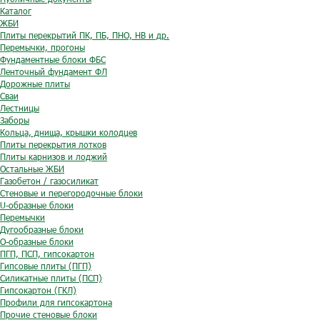
Каталог
ЖБИ
Плиты перекрытий ПК, ПБ, ПНО, НВ и др.
Перемычки, прогоны
Фундаментные блоки ФБС
Ленточный фундамент ФЛ
Дорожные плиты
Сваи
Лестницы
Заборы
Кольца, днища, крышки колодцев
Плиты перекрытия лотков
Плиты карнизов и лоджий
Остальные ЖБИ
Газобетон / газосиликат
Стеновые и перегородочные блоки
U-образные блоки
Перемычки
Дугообразные блоки
O-образные блоки
ПГП, ПСП, гипсокартон
Гипсовые плиты (ПГП)
Силикатные плиты (ПСП)
Гипсокартон (ГКЛ)
Профили для гипсокартона
Прочие стеновые блоки