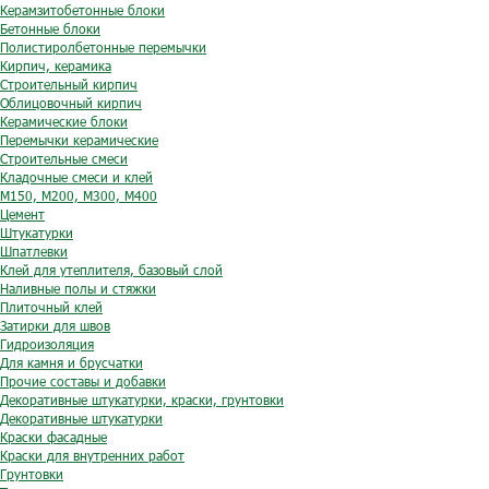
Керамзитобетонные блоки
Бетонные блоки
Полистиролбетонные перемычки
Кирпич, керамика
Строительный кирпич
Облицовочный кирпич
Керамические блоки
Перемычки керамические
Строительные смеси
Кладочные смеси и клей
М150, М200, М300, М400
Цемент
Штукатурки
Шпатлевки
Клей для утеплителя, базовый слой
Наливные полы и стяжки
Плиточный клей
Затирки для швов
Гидроизоляция
Для камня и брусчатки
Прочие составы и добавки
Декоративные штукатурки, краски, грунтовки
Декоративные штукатурки
Краски фасадные
Краски для внутренних работ
Грунтовки