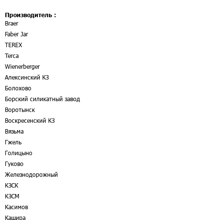
Производитель :
Braer
Faber Jar
TEREX
Terca
Wienerberger
Алексинский КЗ
Болохово
Борский силикатный завод
Воротынск
Воскресенский КЗ
Вязьма
Гжель
Голицыно
Гуково
Железнодорожный
КЗСК
КЗСМ
Касимов
Кашира