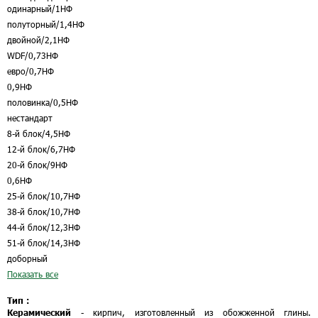
одинарный/1НФ
полуторный/1,4НФ
двойной/2,1НФ
WDF/0,73НФ
евро/0,7НФ
0,9НФ
половинка/0,5НФ
нестандарт
8-й блок/4,5НФ
12-й блок/6,7НФ
20-й блок/9НФ
0,6НФ
25-й блок/10,7НФ
38-й блок/10,7НФ
44-й блок/12,3НФ
51-й блок/14,3НФ
доборный
Показать все
Тип :
Керамический
- кирпич, изготовленный из обожженной глины.