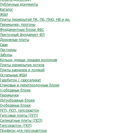
Публичные документы
Каталог
ЖБИ
Плиты перекрытий ПК, ПБ, ПНО, НВ и др.
Перемычки, прогоны
Фундаментные блоки ФБС
Ленточный фундамент ФЛ
Дорожные плиты
Сваи
Лестницы
Заборы
Кольца, днища, крышки колодцев
Плиты перекрытия лотков
Плиты карнизов и лоджий
Остальные ЖБИ
Газобетон / газосиликат
Стеновые и перегородочные блоки
U-образные блоки
Перемычки
Дугообразные блоки
O-образные блоки
ПГП, ПСП, гипсокартон
Гипсовые плиты (ПГП)
Силикатные плиты (ПСП)
Гипсокартон (ГКЛ)
Профили для гипсокартона