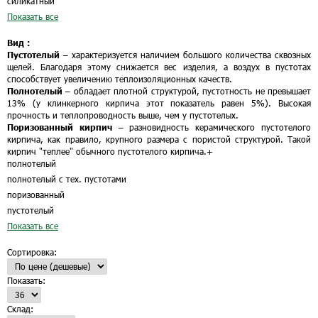
силикатный
Показать все
Вид :
Пустотелый
– характеризуется наличием большого количества сквозных
щелей. Благодаря этому снижается вес изделия, а воздух в пустотах
способствует увеличению теплоизоляционных качеств.
Полнотелый
– обладает плотной структурой, пустотность не превышает
13% (у клинкерного кирпича этот показатель равен 5%). Высокая
прочность и теплопроводность выше, чем у пустотелых.
Поризованный кирпич
– разновидность керамического пустотелого
кирпича, как правило, крупного размера с пористой структурой. Такой
кирпич "теплее" обычного пустотелого кирпича.
+
полнотелый
полнотелый с тех. пустотами
поризованный
пустотелый
Показать все
Сортировка:
Показать:
Склад: