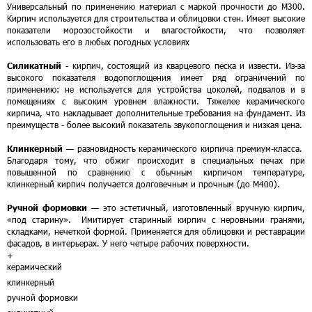
Универсальный по применению материал с маркой прочности до М300.
Кирпич используется для строительства и облицовки стен. Имеет высокие
показатели морозостойкости и влагостойкости, что позволяет
использовать его в любых погодных условиях
Силикатный
- кирпич, состоящий из кварцевого песка и извести. Из-за
высокого показателя водопоглощения имеет ряд ограничений по
применению: не используется для устройства цоколей, подвалов и в
помещениях с высоким уровнем влажности. Тяжелее керамического
кирпича, что накладывает дополнительные требования на фундамент. Из
преимуществ - более высокий показатель звукопоглощения и низкая цена.
Клинкерный
— разновидность керамического кирпича премиум-класса.
Благодаря тому, что обжиг происходит в специальных печах при
повышенной по сравнению с обычным кирпичом температуре,
клинкерный кирпич получается долговечным и прочным (до М400).
Ручной формовки
— это эстетичный, изготовленный вручную кирпич,
«под старину». Имитирует старинный кирпич с неровными гранями,
складками, нечеткой формой. Применяется для облицовки и реставрации
фасадов, в интерьерах. У него четыре рабочих поверхности.
+
керамический
клинкерный
ручной формовки