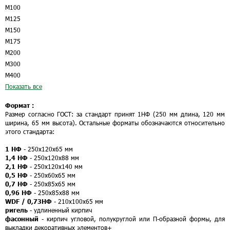
М100
М125
М150
М175
М200
М300
М400
Показать все
Формат :
Размер согласно ГОСТ: за стандарт принят 1НФ (250 мм длина, 120 мм
ширина, 65 мм высота). Остальные форматы обозначаются относительно
этого стандарта:
1 НФ
- 250х120х65 мм
1,4 НФ
- 250х120х88 мм
2,1 НФ
- 250х120х140 мм
0,5 НФ
- 250х60х65 мм
0,7 НФ
- 250х85х65 мм
0,96 НФ
- 250х85х88 мм
WDF / 0,73НФ
- 210х100х65 мм
ригель
- удлиненный кирпич
фасонный
- кирпич угловой, полукруглой или П-образной формы, для
выкладки декоративных элементов
+