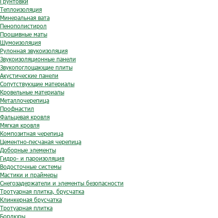
Грунтовки
Теплоизоляция
Минеральная вата
Пенополистирол
Прошивные маты
Шумоизоляция
Рулонная звукоизоляция
Звукоизоляционные панели
Звукопоглощающие плиты
Акустические панели
Сопутствующие материалы
Кровельные материалы
Металлочерепица
Профнастил
Фальцевая кровля
Мягкая кровля
Композитная черепица
Цементно-песчаная черепица
Доборные элементы
Гидро- и пароизоляция
Водосточные системы
Мастики и праймеры
Снегозадержатели и элементы безопасности
Тротуарная плитка, брусчатка
Клинкерная брусчатка
Тротуарная плитка
Бордюры