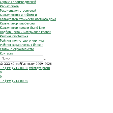
Сервисы производителей
Расчёт сметы
Рекомендуем строителей
Калькуляторы и рейтинги
Калькулятор стоимости частного дома
Калькулятор газобетона
Калькулятор кровли Grand Line
Подбор цвета и материалов кровли
Рейтинг газобетона
Рейтинг полнотелого кирпича
Рейтинг керамических блоков
Статьи о строительстве
Контакты
© ООО «СтройПартнер» 2009–2026
+7 (495) 215-00-80
zakaz@st-par.ru
0
0
+7 (495) 215-00-80