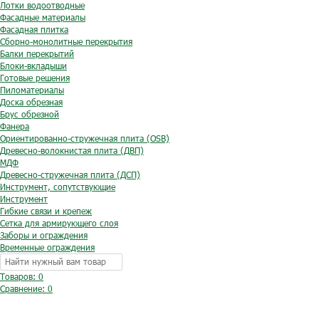
Лотки водоотводные
Фасадные материалы
Фасадная плитка
Сборно-монолитные перекрытия
Балки перекрытий
Блоки-вкладыши
Готовые решения
Пиломатериалы
Доска обрезная
Брус обрезной
Фанера
Ориентированно-стружечная плита (OSB)
Древесно-волокнистая плита (ДВП)
МДФ
Древесно-стружечная плита (ДСП)
Инструмент, сопутствующие
Инструмент
Гибкие связи и крепеж
Сетка для армирующего слоя
Заборы и ограждения
Временные ограждения
Товаров: 0
Сравнение:
0