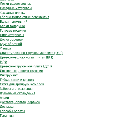
Лотки водоотводные
Фасадные материалы
Фасадная плитка
Сборно-монолитные перекрытия
Балки перекрытий
Блоки-вкладыши
Готовые решения
Пиломатериалы
Доска обрезная
Брус обрезной
Фанера
Ориентированно-стружечная плита (OSB)
Древесно-волокнистая плита (ДВП)
МДФ
Древесно-стружечная плита (ДСП)
Инструмент, сопутствующие
Инструмент
Гибкие связи и крепеж
Сетка для армирующего слоя
Заборы и ограждения
Временные ограждения
Акции
Доставка, оплата, сервисы
Доставка
Способы оплаты
Гарантии