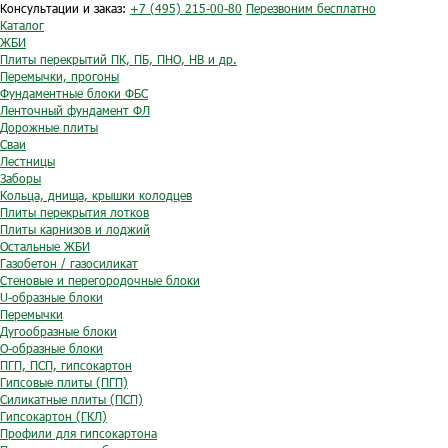
Консультации и заказ:
+7 (495) 215-00-80
Перезвоним бесплатно
Каталог
ЖБИ
Плиты перекрытий ПК, ПБ, ПНО, НВ и др.
Перемычки, прогоны
Фундаментные блоки ФБС
Ленточный фундамент ФЛ
Дорожные плиты
Сваи
Лестницы
Заборы
Кольца, днища, крышки колодцев
Плиты перекрытия лотков
Плиты карнизов и лоджий
Остальные ЖБИ
Газобетон / газосиликат
Стеновые и перегородочные блоки
U-образные блоки
Перемычки
Дугообразные блоки
O-образные блоки
ПГП, ПСП, гипсокартон
Гипсовые плиты (ПГП)
Силикатные плиты (ПСП)
Гипсокартон (ГКЛ)
Профили для гипсокартона