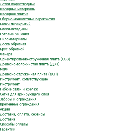
Лотки водоотводные
Фасадные материалы
Фасадная плитка
Сборно-монолитные перекрытия
Балки перекрытий
Блоки-вкладыши
Готовые решения
Пиломатериалы
Доска обрезная
Брус обрезной
Фанера
Ориентированно-стружечная плита (OSB)
Древесно-волокнистая плита (ДВП)
МДФ
Древесно-стружечная плита (ДСП)
Инструмент, сопутствующие
Инструмент
Гибкие связи и крепеж
Сетка для армирующего слоя
Заборы и ограждения
Временные ограждения
Акции
Доставка, оплата, сервисы
Доставка
Способы оплаты
Гарантии