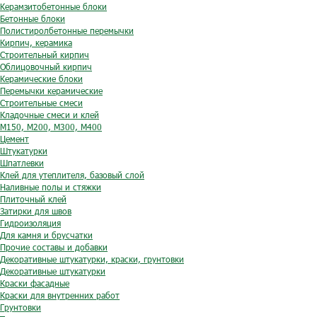
Керамзитобетонные блоки
Бетонные блоки
Полистиролбетонные перемычки
Кирпич, керамика
Строительный кирпич
Облицовочный кирпич
Керамические блоки
Перемычки керамические
Строительные смеси
Кладочные смеси и клей
М150, М200, М300, М400
Цемент
Штукатурки
Шпатлевки
Клей для утеплителя, базовый слой
Наливные полы и стяжки
Плиточный клей
Затирки для швов
Гидроизоляция
Для камня и брусчатки
Прочие составы и добавки
Декоративные штукатурки, краски, грунтовки
Декоративные штукатурки
Краски фасадные
Краски для внутренних работ
Грунтовки