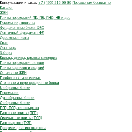
Консультации и заказ:
+7 (495) 215-00-80
Перезвоним бесплатно
Каталог
ЖБИ
Плиты перекрытий ПК, ПБ, ПНО, НВ и др.
Перемычки, прогоны
Фундаментные блоки ФБС
Ленточный фундамент ФЛ
Дорожные плиты
Сваи
Лестницы
Заборы
Кольца, днища, крышки колодцев
Плиты перекрытия лотков
Плиты карнизов и лоджий
Остальные ЖБИ
Газобетон / газосиликат
Стеновые и перегородочные блоки
U-образные блоки
Перемычки
Дугообразные блоки
O-образные блоки
ПГП, ПСП, гипсокартон
Гипсовые плиты (ПГП)
Силикатные плиты (ПСП)
Гипсокартон (ГКЛ)
Профили для гипсокартона