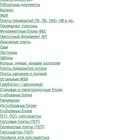
Публичные документы
Каталог
ЖБИ
Плиты перекрытий ПК, ПБ, ПНО, НВ и др.
Перемычки, прогоны
Фундаментные блоки ФБС
Ленточный фундамент ФЛ
Дорожные плиты
Сваи
Лестницы
Заборы
Кольца, днища, крышки колодцев
Плиты перекрытия лотков
Плиты карнизов и лоджий
Остальные ЖБИ
Газобетон / газосиликат
Стеновые и перегородочные блоки
U-образные блоки
Перемычки
Дугообразные блоки
O-образные блоки
ПГП, ПСП, гипсокартон
Гипсовые плиты (ПГП)
Силикатные плиты (ПСП)
Гипсокартон (ГКЛ)
Профили для гипсокартона