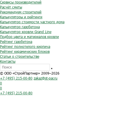
Сервисы производителей
Расчёт сметы
Рекомендуем строителей
Калькуляторы и рейтинги
Калькулятор стоимости частного дома
Калькулятор газобетона
Калькулятор кровли Grand Line
Подбор цвета и материалов кровли
Рейтинг газобетона
Рейтинг полнотелого кирпича
Рейтинг керамических блоков
Статьи о строительстве
Контакты
© ООО «СтройПартнер» 2009–2026
+7 (495) 215-00-80
zakaz@st-par.ru
0
0
+7 (495) 215-00-80