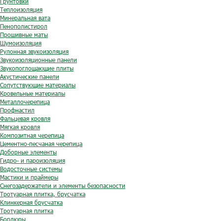
Грунтовки
Теплоизоляция
Минеральная вата
Пенополистирол
Прошивные маты
Шумоизоляция
Рулонная звукоизоляция
Звукоизоляционные панели
Звукопоглощающие плиты
Акустические панели
Сопутствующие материалы
Кровельные материалы
Металлочерепица
Профнастил
Фальцевая кровля
Мягкая кровля
Композитная черепица
Цементно-песчаная черепица
Доборные элементы
Гидро- и пароизоляция
Водосточные системы
Мастики и праймеры
Снегозадержатели и элементы безопасности
Тротуарная плитка, брусчатка
Клинкерная брусчатка
Тротуарная плитка
Бордюры