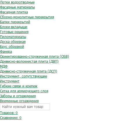
Лотки водоотводные
Фасадные материалы
Фасадная плитка
Сборно-монолитные перекрытия
Балки перекрытий
Блоки-вкладыши
Готовые решения
Пиломатериалы
Доска обрезная
Брус обрезной
Фанера
Ориентированно-стружечная плита (OSB)
Древесно-волокнистая плита (ДВП)
МДФ
Древесно-стружечная плита (ДСП)
Инструмент, сопутствующие
Инструмент
Гибкие связи и крепеж
Сетка для армирующего слоя
Заборы и ограждения
Временные ограждения
Товаров: 0
Сравнение:
0