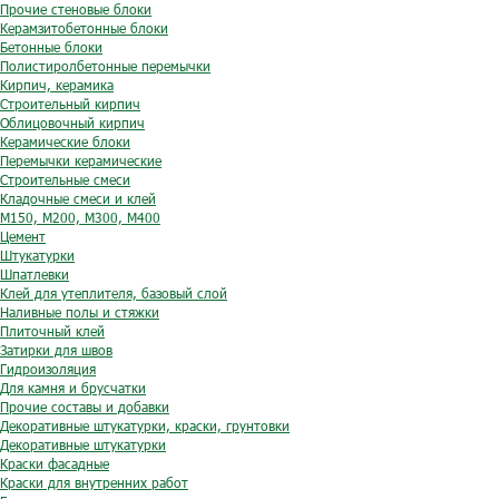
Прочие стеновые блоки
Керамзитобетонные блоки
Бетонные блоки
Полистиролбетонные перемычки
Кирпич, керамика
Строительный кирпич
Облицовочный кирпич
Керамические блоки
Перемычки керамические
Строительные смеси
Кладочные смеси и клей
М150, М200, М300, М400
Цемент
Штукатурки
Шпатлевки
Клей для утеплителя, базовый слой
Наливные полы и стяжки
Плиточный клей
Затирки для швов
Гидроизоляция
Для камня и брусчатки
Прочие составы и добавки
Декоративные штукатурки, краски, грунтовки
Декоративные штукатурки
Краски фасадные
Краски для внутренних работ