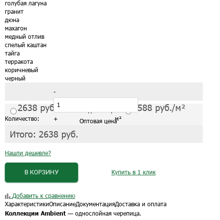
голубая лагуна
гранит
дюна
махагон
медный отлив
спелый каштан
тайга
терракота
коричневый
черный
-
2638
руб./м²
2588
руб./м²
С завода от 1 упак.
Количество:
+
м²
Оптовая цена
Итого:
2638
руб.
Нашли дешевле?
В КОРЗИНУ
Купить в 1 клик
Добавить к сравнению
Характеристики
Описание
Документация
Доставка и оплата
Коллекции Ambient
— однослойная черепица.