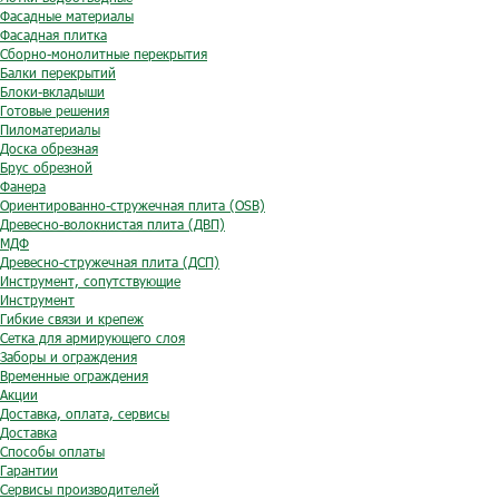
Фасадные материалы
Фасадная плитка
Сборно-монолитные перекрытия
Балки перекрытий
Блоки-вкладыши
Готовые решения
Пиломатериалы
Доска обрезная
Брус обрезной
Фанера
Ориентированно-стружечная плита (OSB)
Древесно-волокнистая плита (ДВП)
МДФ
Древесно-стружечная плита (ДСП)
Инструмент, сопутствующие
Инструмент
Гибкие связи и крепеж
Сетка для армирующего слоя
Заборы и ограждения
Временные ограждения
Акции
Доставка, оплата, сервисы
Доставка
Способы оплаты
Гарантии
Сервисы производителей