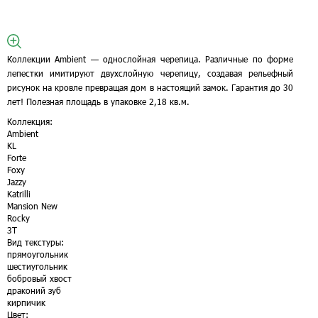
Коллекции Ambient — однослойная черепица. Различные по форме
лепестки имитируют двухслойную черепицу, создавая рельефный
рисунок на кровле превращая дом в настоящий замок. Гарантия до 30
лет! Полезная площадь в упаковке 2,18 кв.м.
Коллекция:
Ambient
KL
Forte
Foxy
Jazzy
Katrilli
Mansion New
Rocky
3Т
Вид текстуры:
прямоугольник
шестиугольник
бобровый хвост
драконий зуб
кирпичик
Цвет: