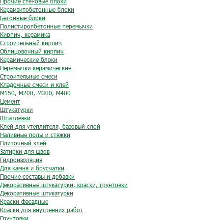
Прочие стеновые блоки
Керамзитобетонные блоки
Бетонные блоки
Полистиролбетонные перемычки
Кирпич, керамика
Строительный кирпич
Облицовочный кирпич
Керамические блоки
Перемычки керамические
Строительные смеси
Кладочные смеси и клей
М150, М200, М300, М400
Цемент
Штукатурки
Шпатлевки
Клей для утеплителя, базовый слой
Наливные полы и стяжки
Плиточный клей
Затирки для швов
Гидроизоляция
Для камня и брусчатки
Прочие составы и добавки
Декоративные штукатурки, краски, грунтовки
Декоративные штукатурки
Краски фасадные
Краски для внутренних работ
Грунтовки