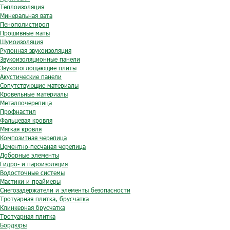
Теплоизоляция
Минеральная вата
Пенополистирол
Прошивные маты
Шумоизоляция
Рулонная звукоизоляция
Звукоизоляционные панели
Звукопоглощающие плиты
Акустические панели
Сопутствующие материалы
Кровельные материалы
Металлочерепица
Профнастил
Фальцевая кровля
Мягкая кровля
Композитная черепица
Цементно-песчаная черепица
Доборные элементы
Гидро- и пароизоляция
Водосточные системы
Мастики и праймеры
Снегозадержатели и элементы безопасности
Тротуарная плитка, брусчатка
Клинкерная брусчатка
Тротуарная плитка
Бордюры