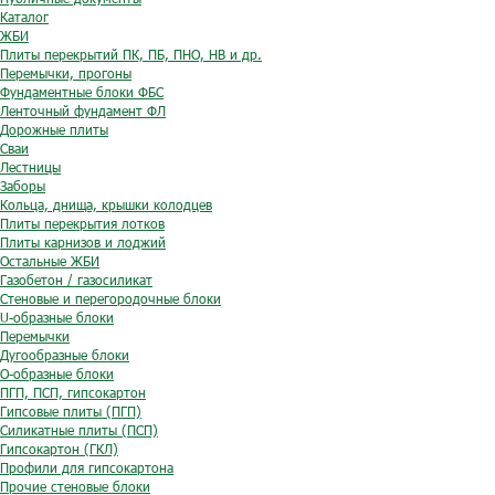
Каталог
ЖБИ
Плиты перекрытий ПК, ПБ, ПНО, НВ и др.
Перемычки, прогоны
Фундаментные блоки ФБС
Ленточный фундамент ФЛ
Дорожные плиты
Сваи
Лестницы
Заборы
Кольца, днища, крышки колодцев
Плиты перекрытия лотков
Плиты карнизов и лоджий
Остальные ЖБИ
Газобетон / газосиликат
Стеновые и перегородочные блоки
U-образные блоки
Перемычки
Дугообразные блоки
O-образные блоки
ПГП, ПСП, гипсокартон
Гипсовые плиты (ПГП)
Силикатные плиты (ПСП)
Гипсокартон (ГКЛ)
Профили для гипсокартона
Прочие стеновые блоки