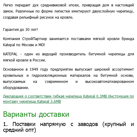
Легко передает дух средневековой эпохи, превращая дом в настоящий
замок. Различные по форме лепестки имитируют двухслойную черепицу,
создавая рельефный рисунок на кровле.
Гарантия до 30 лет!
Компания СтройПартнер занимается поставками мягкой кровли бренда
Katepal по Москве и МО!
KATEPAL - один из ведущий производитель битумной черепицы для
мягкой кровли в России.
Основанное в 1949 году предприятие выпускает широкий ассортимент
кровельных и гидроизоляционных материалов на битумной основе,
выпускаемых на современном и высокоавтоматизированном
оборудовании.
Декларация о соответствии гибкая черепица Katepal
0.3MB
Инструкция по
монтажу черепицы Katepal
3.6MB
Варианты доставки
1. Поставки напрямую с заводов (крупный и
средний опт)