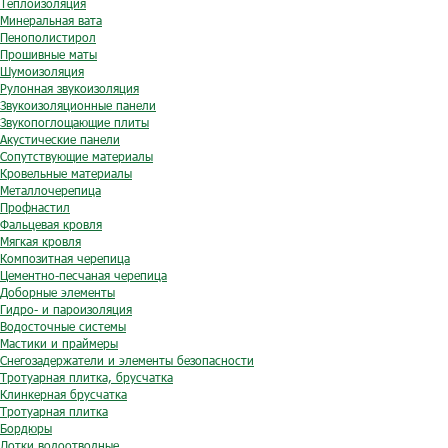
Теплоизоляция
Минеральная вата
Пенополистирол
Прошивные маты
Шумоизоляция
Рулонная звукоизоляция
Звукоизоляционные панели
Звукопоглощающие плиты
Акустические панели
Сопутствующие материалы
Кровельные материалы
Металлочерепица
Профнастил
Фальцевая кровля
Мягкая кровля
Композитная черепица
Цементно-песчаная черепица
Доборные элементы
Гидро- и пароизоляция
Водосточные системы
Мастики и праймеры
Снегозадержатели и элементы безопасности
Тротуарная плитка, брусчатка
Клинкерная брусчатка
Тротуарная плитка
Бордюры
Лотки водоотводные