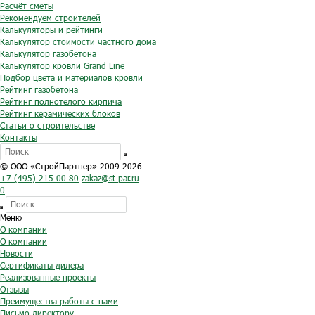
Расчёт сметы
Рекомендуем строителей
Калькуляторы и рейтинги
Калькулятор стоимости частного дома
Калькулятор газобетона
Калькулятор кровли Grand Line
Подбор цвета и материалов кровли
Рейтинг газобетона
Рейтинг полнотелого кирпича
Рейтинг керамических блоков
Статьи о строительстве
Контакты
© ООО «СтройПартнер» 2009-2026
+7 (495) 215-00-80
zakaz@st-par.ru
0
Меню
О компании
О компании
Новости
Сертификаты дилера
Реализованные проекты
Отзывы
Преимущества работы с нами
Письмо директору