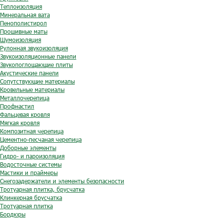
Теплоизоляция
Минеральная вата
Пенополистирол
Прошивные маты
Шумоизоляция
Рулонная звукоизоляция
Звукоизоляционные панели
Звукопоглощающие плиты
Акустические панели
Сопутствующие материалы
Кровельные материалы
Металлочерепица
Профнастил
Фальцевая кровля
Мягкая кровля
Композитная черепица
Цементно-песчаная черепица
Доборные элементы
Гидро- и пароизоляция
Водосточные системы
Мастики и праймеры
Снегозадержатели и элементы безопасности
Тротуарная плитка, брусчатка
Клинкерная брусчатка
Тротуарная плитка
Бордюры