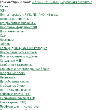
Консультации и заказ:
+7 (495) 215-00-80
Перезвоним бесплатно
Каталог
ЖБИ
Плиты перекрытий ПК, ПБ, ПНО, НВ и др.
Перемычки, прогоны
Фундаментные блоки ФБС
Ленточный фундамент ФЛ
Дорожные плиты
Сваи
Лестницы
Заборы
Кольца, днища, крышки колодцев
Плиты перекрытия лотков
Плиты карнизов и лоджий
Остальные ЖБИ
Газобетон / газосиликат
Стеновые и перегородочные блоки
U-образные блоки
Перемычки
Дугообразные блоки
O-образные блоки
ПГП, ПСП, гипсокартон
Гипсовые плиты (ПГП)
Силикатные плиты (ПСП)
Гипсокартон (ГКЛ)
Профили для гипсокартона