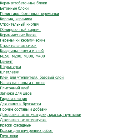
Керамзитобетонные блоки
Бетонные блоки
Полистиролбетонные перемычки
Кирпич, керамика
Строительный кирпич
Облицовочный кирпич
Керамические блоки
Перемычки керамические
Строительные смеси
Кладочные смеси и клей
М150, М200, М300, М400
Цемент
Штукатурки
Шпатлевки
Клей для утеплителя, базовый слой
Наливные полы и стяжки
Плиточный клей
Затирки для швов
Гидроизоляция
Для камня и брусчатки
Прочие составы и добавки
Декоративные штукатурки, краски, грунтовки
Декоративные штукатурки
Краски фасадные
Краски для внутренних работ
Грунтовки