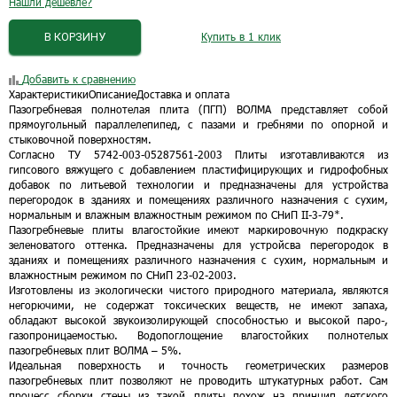
Нашли дешевле?
В КОРЗИНУ
Купить в 1 клик
Добавить к сравнению
Характеристики
Описание
Доставка и оплата
Пазогребневая полнотелая плита (ПГП) ВОЛМА представляет собой
прямоугольный параллелепипед, с пазами и гребнями по опорной и
стыковочной поверхностям.
Согласно ТУ 5742-003-05287561-2003 Плиты изготавливаются из
гипсового вяжущего с добавлением пластифицирующих и гидрофобных
добавок по литьевой технологии и предназначены для устройства
перегородок в зданиях и помещениях различного назначения с сухим,
нормальным и влажным влажностным режимом по СНиП II-3-79*.
Пазогребневые плиты влагостойкие имеют маркировочную подкраску
зеленоватого оттенка. Предназначены для устройсва перегородок в
зданиях и помещениях различного назначения с сухим, нормальным и
влажностным режимом по СНиП 23-02-2003.
Изготовлены из экологически чистого природного материала, являются
негорючими, не содержат токсических веществ, не имеют запаха,
обладают высокой звукоизолирующей способностью и высокой паро-,
газопроницаемостью. Водопоглощение влагостойких полнотелых
пазогребневых плит ВОЛМА – 5%.
Идеальная поверхность и точность геометрических размеров
пазогребневых плит позволяют не проводить штукатурных работ. Сам
процесс сборки стены из такой плиты похож на принцип детского