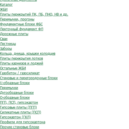
Каталог
ЖБИ
Плиты перекрытий ПК, ПБ, ПНО, НВ и др.
Перемычки, прогоны
Фундаментные блоки ФБС
Ленточный фундамент ФЛ
Дорожные плиты
Сваи
Лестницы
Заборы
Кольца, днища, крышки колодцев
Плиты перекрытия лотков
Плиты карнизов и лоджий
Остальные ЖБИ
Газобетон / газосиликат
Стеновые и перегородочные блоки
U-образные блоки
Перемычки
Дугообразные блоки
O-образные блоки
ПГП, ПСП, гипсокартон
Гипсовые плиты (ПГП)
Силикатные плиты (ПСП)
Гипсокартон (ГКЛ)
Профили для гипсокартона
Прочие стеновые блоки