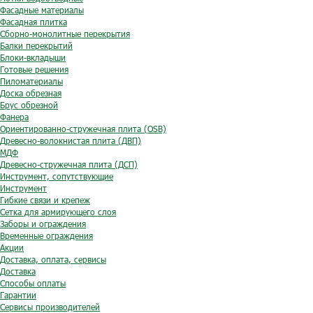
Фасадные материалы
Фасадная плитка
Сборно-монолитные перекрытия
Балки перекрытий
Блоки-вкладыши
Готовые решения
Пиломатериалы
Доска обрезная
Брус обрезной
Фанера
Ориентированно-стружечная плита (OSB)
Древесно-волокнистая плита (ДВП)
МДФ
Древесно-стружечная плита (ДСП)
Инструмент, сопутствующие
Инструмент
Гибкие связи и крепеж
Сетка для армирующего слоя
Заборы и ограждения
Временные ограждения
Акции
Доставка, оплата, сервисы
Доставка
Способы оплаты
Гарантии
Сервисы производителей