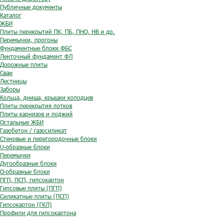
Публичные документы
Каталог
ЖБИ
Плиты перекрытий ПК, ПБ, ПНО, НВ и др.
Перемычки, прогоны
Фундаментные блоки ФБС
Ленточный фундамент ФЛ
Дорожные плиты
Сваи
Лестницы
Заборы
Кольца, днища, крышки колодцев
Плиты перекрытия лотков
Плиты карнизов и лоджий
Остальные ЖБИ
Газобетон / газосиликат
Стеновые и перегородочные блоки
U-образные блоки
Перемычки
Дугообразные блоки
O-образные блоки
ПГП, ПСП, гипсокартон
Гипсовые плиты (ПГП)
Силикатные плиты (ПСП)
Гипсокартон (ГКЛ)
Профили для гипсокартона