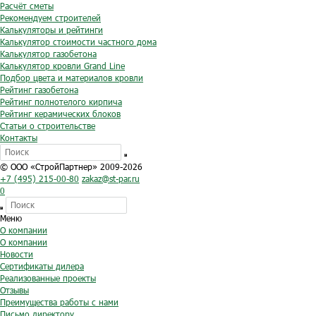
Расчёт сметы
Рекомендуем строителей
Калькуляторы и рейтинги
Калькулятор стоимости частного дома
Калькулятор газобетона
Калькулятор кровли Grand Line
Подбор цвета и материалов кровли
Рейтинг газобетона
Рейтинг полнотелого кирпича
Рейтинг керамических блоков
Статьи о строительстве
Контакты
© ООО «СтройПартнер» 2009-2026
+7 (495) 215-00-80
zakaz@st-par.ru
0
Меню
О компании
О компании
Новости
Сертификаты дилера
Реализованные проекты
Отзывы
Преимущества работы с нами
Письмо директору