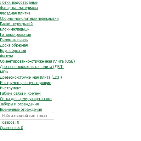
Лотки водоотводные
Фасадные материалы
Фасадная плитка
Сборно-монолитные перекрытия
Балки перекрытий
Блоки-вкладыши
Готовые решения
Пиломатериалы
Доска обрезная
Брус обрезной
Фанера
Ориентированно-стружечная плита (OSB)
Древесно-волокнистая плита (ДВП)
МДФ
Древесно-стружечная плита (ДСП)
Инструмент, сопутствующие
Инструмент
Гибкие связи и крепеж
Сетка для армирующего слоя
Заборы и ограждения
Временные ограждения
Товаров: 0
Сравнение:
0