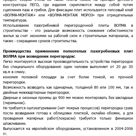
конструктора ЛЕГО, где изделия скрепляются между собой путем
сцепления паза и гребня. Для фиксации плит используется гипсовый клей
«ВОЛМА-МОНТАЖ» или «ВОЛМА-МОНТАЖ МОРОЗ» при отрицательных
температурах.
Использование пазогребневой перегородочной плиты ВОЛМА в
строительстве - это реальная возможность снижения себестоимости
жилья за счет экономии на рабочей силе и строительных материалах, а
также - сокращение сроков строительства.
Преимущества применения полнотелых пазогребневых плит
ВОЛМА при возведении перегородок:
Легко монтируется высокая производительность устройства перегородок
без специального оборудования: один человек выполняет от 20 до 30
кв.м в смену.
кономия полезной площади за счет более тонкой, но прочной
перегородки.
Возможность возводить как одинарные, толщиной 80 или 100 мм, так и
двойные межквартирные перегородки.
Дверные и оконные проемы до 900 мм можно монтировать без закладных
(перемычек).
Не требуется оштукатуривание (нет мокрых процессов) перегородка сразу
после возведения готова к облицовке плиткой, оклейке обоями, а для
проведения малярных работ(покраске) требуется только финишное
шпаклевание.
Выпускается на европейском оборудовании, установленном в 2004-2006
гг.