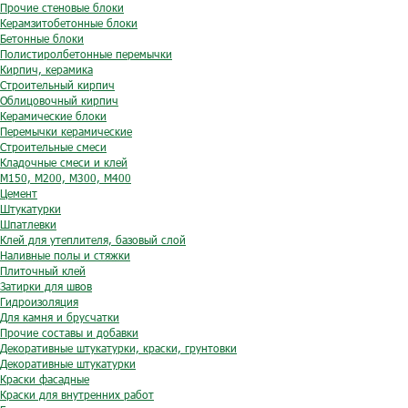
Прочие стеновые блоки
Керамзитобетонные блоки
Бетонные блоки
Полистиролбетонные перемычки
Кирпич, керамика
Строительный кирпич
Облицовочный кирпич
Керамические блоки
Перемычки керамические
Строительные смеси
Кладочные смеси и клей
М150, М200, М300, М400
Цемент
Штукатурки
Шпатлевки
Клей для утеплителя, базовый слой
Наливные полы и стяжки
Плиточный клей
Затирки для швов
Гидроизоляция
Для камня и брусчатки
Прочие составы и добавки
Декоративные штукатурки, краски, грунтовки
Декоративные штукатурки
Краски фасадные
Краски для внутренних работ