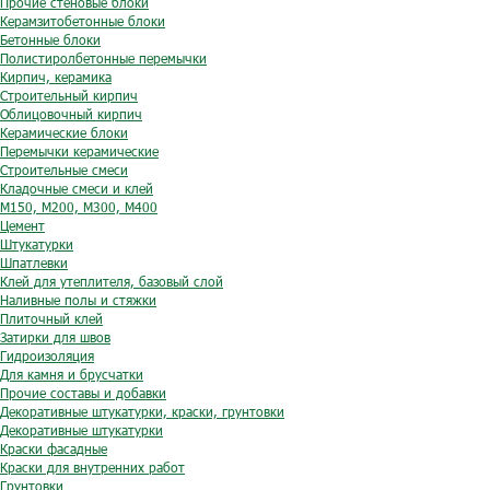
Прочие стеновые блоки
Керамзитобетонные блоки
Бетонные блоки
Полистиролбетонные перемычки
Кирпич, керамика
Строительный кирпич
Облицовочный кирпич
Керамические блоки
Перемычки керамические
Строительные смеси
Кладочные смеси и клей
М150, М200, М300, М400
Цемент
Штукатурки
Шпатлевки
Клей для утеплителя, базовый слой
Наливные полы и стяжки
Плиточный клей
Затирки для швов
Гидроизоляция
Для камня и брусчатки
Прочие составы и добавки
Декоративные штукатурки, краски, грунтовки
Декоративные штукатурки
Краски фасадные
Краски для внутренних работ
Грунтовки