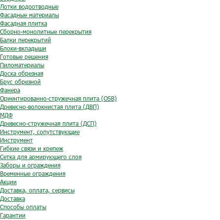
Лотки водоотводные
Фасадные материалы
Фасадная плитка
Сборно-монолитные перекрытия
Балки перекрытий
Блоки-вкладыши
Готовые решения
Пиломатериалы
Доска обрезная
Брус обрезной
Фанера
Ориентированно-стружечная плита (OSB)
Древесно-волокнистая плита (ДВП)
МДФ
Древесно-стружечная плита (ДСП)
Инструмент, сопутствующие
Инструмент
Гибкие связи и крепеж
Сетка для армирующего слоя
Заборы и ограждения
Временные ограждения
Акции
Доставка, оплата, сервисы
Доставка
Способы оплаты
Гарантии