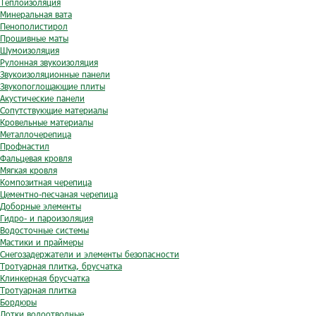
Теплоизоляция
Минеральная вата
Пенополистирол
Прошивные маты
Шумоизоляция
Рулонная звукоизоляция
Звукоизоляционные панели
Звукопоглощающие плиты
Акустические панели
Сопутствующие материалы
Кровельные материалы
Металлочерепица
Профнастил
Фальцевая кровля
Мягкая кровля
Композитная черепица
Цементно-песчаная черепица
Доборные элементы
Гидро- и пароизоляция
Водосточные системы
Мастики и праймеры
Снегозадержатели и элементы безопасности
Тротуарная плитка, брусчатка
Клинкерная брусчатка
Тротуарная плитка
Бордюры
Лотки водоотводные