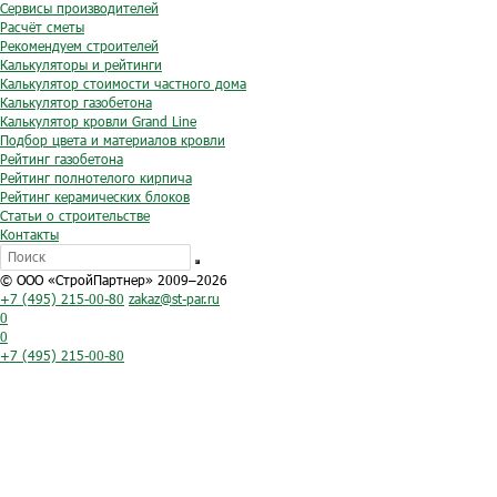
Сервисы производителей
Расчёт сметы
Рекомендуем строителей
Калькуляторы и рейтинги
Калькулятор стоимости частного дома
Калькулятор газобетона
Калькулятор кровли Grand Line
Подбор цвета и материалов кровли
Рейтинг газобетона
Рейтинг полнотелого кирпича
Рейтинг керамических блоков
Статьи о строительстве
Контакты
© ООО «СтройПартнер» 2009–2026
+7 (495) 215-00-80
zakaz@st-par.ru
0
0
+7 (495) 215-00-80