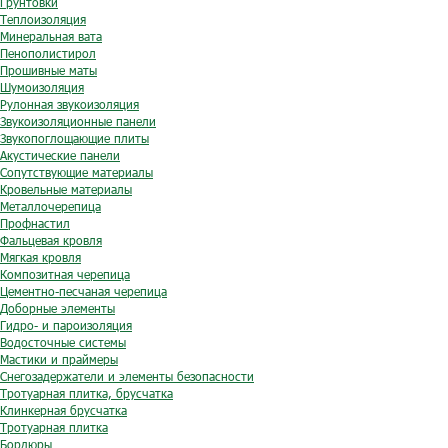
Грунтовки
Теплоизоляция
Минеральная вата
Пенополистирол
Прошивные маты
Шумоизоляция
Рулонная звукоизоляция
Звукоизоляционные панели
Звукопоглощающие плиты
Акустические панели
Сопутствующие материалы
Кровельные материалы
Металлочерепица
Профнастил
Фальцевая кровля
Мягкая кровля
Композитная черепица
Цементно-песчаная черепица
Доборные элементы
Гидро- и пароизоляция
Водосточные системы
Мастики и праймеры
Снегозадержатели и элементы безопасности
Тротуарная плитка, брусчатка
Клинкерная брусчатка
Тротуарная плитка
Бордюры