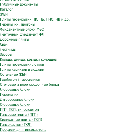
Публичные документы
Каталог
ЖБИ
Плиты перекрытий ПК, ПБ, ПНО, НВ и др.
Перемычки, прогоны
Фундаментные блоки ФБС
Ленточный фундамент ФЛ
Дорожные плиты
Сваи
Лестницы
Заборы
Кольца, днища, крышки колодцев
Плиты перекрытия лотков
Плиты карнизов и лоджий
Остальные ЖБИ
Газобетон / газосиликат
Стеновые и перегородочные блоки
U-образные блоки
Перемычки
Дугообразные блоки
O-образные блоки
ПГП, ПСП, гипсокартон
Гипсовые плиты (ПГП)
Силикатные плиты (ПСП)
Гипсокартон (ГКЛ)
Профили для гипсокартона