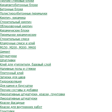
Прочие стеновые блоки
Керамзитобетонные блоки
Бетонные блоки
Полистиролбетонные перемычки
Кирпич, керамика
Строительный кирпич
Облицовочный кирпич
Керамические блоки
Перемычки керамические
Строительные смеси
Кладочные смеси и клей
М150, М200, М300, М400
Цемент
Штукатурки
Шпатлевки
Клей для утеплителя, базовый слой
Наливные полы и стяжки
Плиточный клей
Затирки для швов
Гидроизоляция
Для камня и брусчатки
Прочие составы и добавки
Декоративные штукатурки, краски, грунтовки
Декоративные штукатурки
Краски фасадные
Краски для внутренних работ
Грунтовки