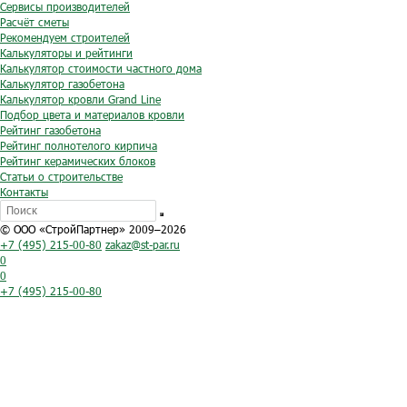
Сервисы производителей
Расчёт сметы
Рекомендуем строителей
Калькуляторы и рейтинги
Калькулятор стоимости частного дома
Калькулятор газобетона
Калькулятор кровли Grand Line
Подбор цвета и материалов кровли
Рейтинг газобетона
Рейтинг полнотелого кирпича
Рейтинг керамических блоков
Статьи о строительстве
Контакты
© ООО «СтройПартнер» 2009–2026
+7 (495) 215-00-80
zakaz@st-par.ru
0
0
+7 (495) 215-00-80