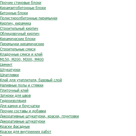
Прочие стеновые блоки
Керамзитобетонные блоки
Бетонные блоки
Полистиролбетонные перемычки
Кирпич, керамика
Строительный кирпич
Облицовочный кирпич
Керамические блоки
Перемычки керамические
Строительные смеси
Кладочные смеси и клей
М150, М200, М300, М400
Цемент
Штукатурки
Шпатлевки
Клей для утеплителя, базовый слой
Наливные полы и стяжки
Плиточный клей
Затирки для швов
Гидроизоляция
Для камня и брусчатки
Прочие составы и добавки
Декоративные штукатурки, краски, грунтовки
Декоративные штукатурки
Краски фасадные
Краски для внутренних работ