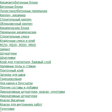
Керамзитобетонные блоки
Бетонные блоки
Полистиролбетонные перемычки
Кирпич, керамика
Строительный кирпич
Облицовочный кирпич
Керамические блоки
Перемычки керамические
Строительные смеси
Кладочные смеси и клей
М150, М200, М300, М400
Цемент
Штукатурки
Шпатлевки
Клей для утеплителя, базовый слой
Наливные полы и стяжки
Плиточный клей
Затирки для швов
Гидроизоляция
Для камня и брусчатки
Прочие составы и добавки
Декоративные штукатурки, краски, грунтовки
Декоративные штукатурки
Краски фасадные
Краски для внутренних работ
Грунтовки