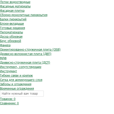
Лотки водоотводные
Фасадные материалы
Фасадная плитка
Сборно-монолитные перекрытия
Балки перекрытий
Блоки-вкладыши
Готовые решения
Пиломатериалы
Доска обрезная
Брус обрезной
Фанера
Ориентированно-стружечная плита (OSB)
Древесно-волокнистая плита (ДВП)
МДФ
Древесно-стружечная плита (ДСП)
Инструмент, сопутствующие
Инструмент
Гибкие связи и крепеж
Сетка для армирующего слоя
Заборы и ограждения
Временные ограждения
Товаров: 0
Сравнение:
0