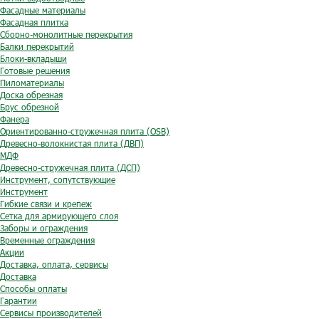
Фасадные материалы
Фасадная плитка
Сборно-монолитные перекрытия
Балки перекрытий
Блоки-вкладыши
Готовые решения
Пиломатериалы
Доска обрезная
Брус обрезной
Фанера
Ориентированно-стружечная плита (OSB)
Древесно-волокнистая плита (ДВП)
МДФ
Древесно-стружечная плита (ДСП)
Инструмент, сопутствующие
Инструмент
Гибкие связи и крепеж
Сетка для армирующего слоя
Заборы и ограждения
Временные ограждения
Акции
Доставка, оплата, сервисы
Доставка
Способы оплаты
Гарантии
Сервисы производителей