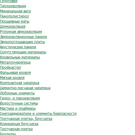
Грунтовки
Теплоизоляция
Минеральная вата
Пенополистирол
Прошивные маты
Шумоизоляция
Рулонная звукоизоляция
Звукоизоляционные панели
Звукопоглощающие плиты
Акустические панели
Сопутствующие материалы
Кровельные материалы
Металлочерепица
Профнастил
Фальцевая кровля
Мягкая кровля
Композитная черепица
Цементно-песчаная черепица
Доборные элементы
Гидро- и пароизоляция
Водосточные системы
Мастики и праймеры
Снегозадержатели и элементы безопасности
Тротуарная плитка, брусчатка
Клинкерная брусчатка
Тротуарная плитка
Бордюры