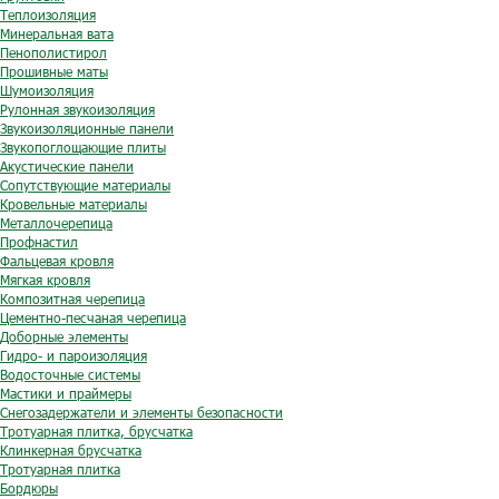
Теплоизоляция
Минеральная вата
Пенополистирол
Прошивные маты
Шумоизоляция
Рулонная звукоизоляция
Звукоизоляционные панели
Звукопоглощающие плиты
Акустические панели
Сопутствующие материалы
Кровельные материалы
Металлочерепица
Профнастил
Фальцевая кровля
Мягкая кровля
Композитная черепица
Цементно-песчаная черепица
Доборные элементы
Гидро- и пароизоляция
Водосточные системы
Мастики и праймеры
Снегозадержатели и элементы безопасности
Тротуарная плитка, брусчатка
Клинкерная брусчатка
Тротуарная плитка
Бордюры