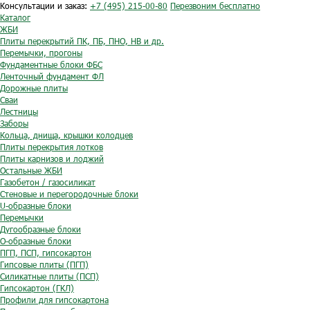
Консультации и заказ:
+7 (495) 215-00-80
Перезвоним бесплатно
Каталог
ЖБИ
Плиты перекрытий ПК, ПБ, ПНО, НВ и др.
Перемычки, прогоны
Фундаментные блоки ФБС
Ленточный фундамент ФЛ
Дорожные плиты
Сваи
Лестницы
Заборы
Кольца, днища, крышки колодцев
Плиты перекрытия лотков
Плиты карнизов и лоджий
Остальные ЖБИ
Газобетон / газосиликат
Стеновые и перегородочные блоки
U-образные блоки
Перемычки
Дугообразные блоки
O-образные блоки
ПГП, ПСП, гипсокартон
Гипсовые плиты (ПГП)
Силикатные плиты (ПСП)
Гипсокартон (ГКЛ)
Профили для гипсокартона