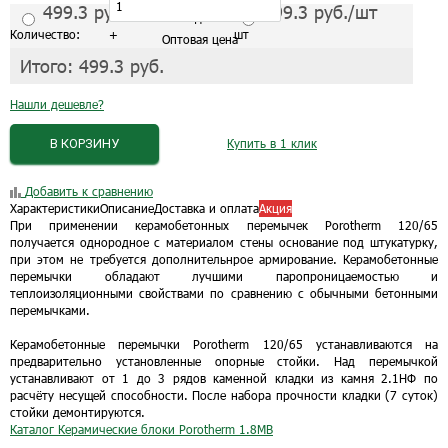
499.3
руб./шт
499.3
руб./шт
С завода 1 шт
Количество:
+
шт
Оптовая цена
Итого:
499.3
руб.
Нашли дешевле?
В КОРЗИНУ
Купить в 1 клик
Добавить к сравнению
Характеристики
Описание
Доставка и оплата
Акция
При применении керамобетонных перемычек Porotherm 120/65
получается однородное с материалом стены основание под штукатурку,
при этом не требуется дополнительнрое армирование. Керамобетонные
перемычки обладают лучшими паропроницаемостью и
теплоизоляционными свойствами по сравнению с обычными бетонными
перемычками.
Керамобетонные перемычки Porotherm 120/65 устанавливаются на
предварительно установленные опорные стойки. Над перемычкой
устанавливают от 1 до 3 рядов каменной кладки из камня 2.1НФ по
расчёту несущей способности. После набора прочности кладки (7 суток)
стойки демонтируются.
Каталог Керамические блоки Porotherm
1.8MB