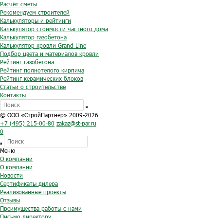
Расчёт сметы
Рекомендуем строителей
Калькуляторы и рейтинги
Калькулятор стоимости частного дома
Калькулятор газобетона
Калькулятор кровли Grand Line
Подбор цвета и материалов кровли
Рейтинг газобетона
Рейтинг полнотелого кирпича
Рейтинг керамических блоков
Статьи о строительстве
Контакты
© ООО «СтройПартнер» 2009-2026
+7 (495) 215-00-80
zakaz@st-par.ru
0
Меню
О компании
О компании
Новости
Сертификаты дилера
Реализованные проекты
Отзывы
Преимущества работы с нами
Письмо директору