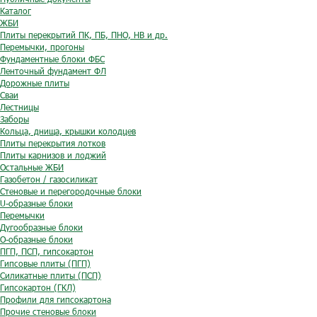
Каталог
ЖБИ
Плиты перекрытий ПК, ПБ, ПНО, НВ и др.
Перемычки, прогоны
Фундаментные блоки ФБС
Ленточный фундамент ФЛ
Дорожные плиты
Сваи
Лестницы
Заборы
Кольца, днища, крышки колодцев
Плиты перекрытия лотков
Плиты карнизов и лоджий
Остальные ЖБИ
Газобетон / газосиликат
Стеновые и перегородочные блоки
U-образные блоки
Перемычки
Дугообразные блоки
O-образные блоки
ПГП, ПСП, гипсокартон
Гипсовые плиты (ПГП)
Силикатные плиты (ПСП)
Гипсокартон (ГКЛ)
Профили для гипсокартона
Прочие стеновые блоки