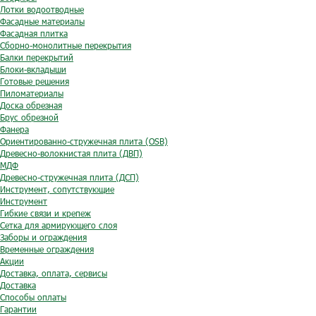
Лотки водоотводные
Фасадные материалы
Фасадная плитка
Сборно-монолитные перекрытия
Балки перекрытий
Блоки-вкладыши
Готовые решения
Пиломатериалы
Доска обрезная
Брус обрезной
Фанера
Ориентированно-стружечная плита (OSB)
Древесно-волокнистая плита (ДВП)
МДФ
Древесно-стружечная плита (ДСП)
Инструмент, сопутствующие
Инструмент
Гибкие связи и крепеж
Сетка для армирующего слоя
Заборы и ограждения
Временные ограждения
Акции
Доставка, оплата, сервисы
Доставка
Способы оплаты
Гарантии