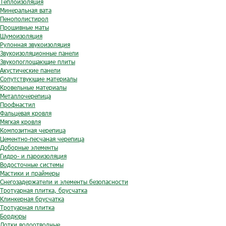
Теплоизоляция
Минеральная вата
Пенополистирол
Прошивные маты
Шумоизоляция
Рулонная звукоизоляция
Звукоизоляционные панели
Звукопоглощающие плиты
Акустические панели
Сопутствующие материалы
Кровельные материалы
Металлочерепица
Профнастил
Фальцевая кровля
Мягкая кровля
Композитная черепица
Цементно-песчаная черепица
Доборные элементы
Гидро- и пароизоляция
Водосточные системы
Мастики и праймеры
Снегозадержатели и элементы безопасности
Тротуарная плитка, брусчатка
Клинкерная брусчатка
Тротуарная плитка
Бордюры
Лотки водоотводные