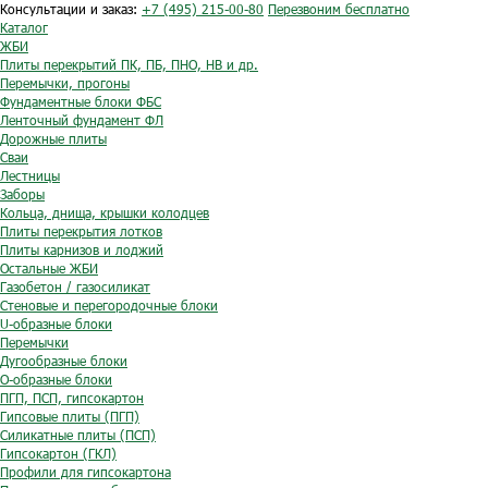
Консультации и заказ:
+7 (495) 215-00-80
Перезвоним бесплатно
Каталог
ЖБИ
Плиты перекрытий ПК, ПБ, ПНО, НВ и др.
Перемычки, прогоны
Фундаментные блоки ФБС
Ленточный фундамент ФЛ
Дорожные плиты
Сваи
Лестницы
Заборы
Кольца, днища, крышки колодцев
Плиты перекрытия лотков
Плиты карнизов и лоджий
Остальные ЖБИ
Газобетон / газосиликат
Стеновые и перегородочные блоки
U-образные блоки
Перемычки
Дугообразные блоки
O-образные блоки
ПГП, ПСП, гипсокартон
Гипсовые плиты (ПГП)
Силикатные плиты (ПСП)
Гипсокартон (ГКЛ)
Профили для гипсокартона