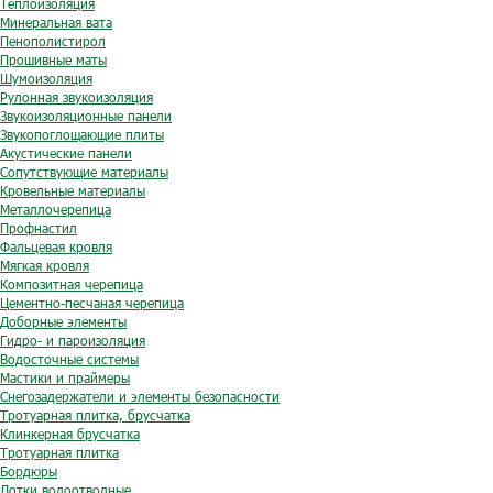
Теплоизоляция
Минеральная вата
Пенополистирол
Прошивные маты
Шумоизоляция
Рулонная звукоизоляция
Звукоизоляционные панели
Звукопоглощающие плиты
Акустические панели
Сопутствующие материалы
Кровельные материалы
Металлочерепица
Профнастил
Фальцевая кровля
Мягкая кровля
Композитная черепица
Цементно-песчаная черепица
Доборные элементы
Гидро- и пароизоляция
Водосточные системы
Мастики и праймеры
Снегозадержатели и элементы безопасности
Тротуарная плитка, брусчатка
Клинкерная брусчатка
Тротуарная плитка
Бордюры
Лотки водоотводные