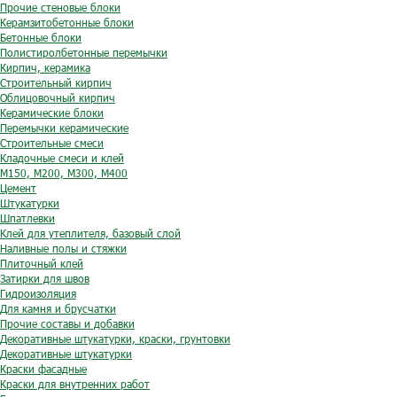
Прочие стеновые блоки
Керамзитобетонные блоки
Бетонные блоки
Полистиролбетонные перемычки
Кирпич, керамика
Строительный кирпич
Облицовочный кирпич
Керамические блоки
Перемычки керамические
Строительные смеси
Кладочные смеси и клей
М150, М200, М300, М400
Цемент
Штукатурки
Шпатлевки
Клей для утеплителя, базовый слой
Наливные полы и стяжки
Плиточный клей
Затирки для швов
Гидроизоляция
Для камня и брусчатки
Прочие составы и добавки
Декоративные штукатурки, краски, грунтовки
Декоративные штукатурки
Краски фасадные
Краски для внутренних работ