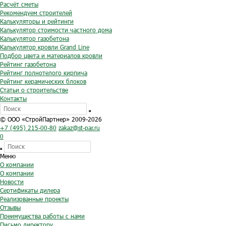
Расчёт сметы
Рекомендуем строителей
Калькуляторы и рейтинги
Калькулятор стоимости частного дома
Калькулятор газобетона
Калькулятор кровли Grand Line
Подбор цвета и материалов кровли
Рейтинг газобетона
Рейтинг полнотелого кирпича
Рейтинг керамических блоков
Статьи о строительстве
Контакты
© ООО «СтройПартнер» 2009-2026
+7 (495) 215-00-80
zakaz@st-par.ru
0
Меню
О компании
О компании
Новости
Сертификаты дилера
Реализованные проекты
Отзывы
Преимущества работы с нами
Письмо директору