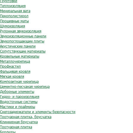
Грунтовки
Теплоизоляция
Минеральная вата
Пенополистирол
Прошивные маты
Шумоизоляция
Рулонная звукоизоляция
Звукоизоляционные панели
Звукопоглощающие плиты
Акустические панели
Сопутствующие материалы
Кровельные материалы
Металлочерепица
Профнастил
Фальцевая кровля
Мягкая кровля
Композитная черепица
Цементно-песчаная черепица
Доборные элементы
Гидро- и пароизоляция
Водосточные системы
Мастики и праймеры
Снегозадержатели и элементы безопасности
Тротуарная плитка, брусчатка
Клинкерная брусчатка
Тротуарная плитка
Бордюры