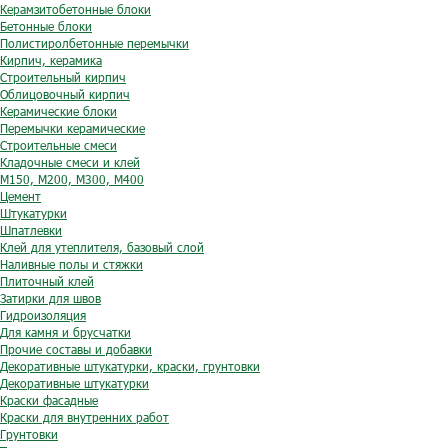
Керамзитобетонные блоки
Бетонные блоки
Полистиролбетонные перемычки
Кирпич, керамика
Строительный кирпич
Облицовочный кирпич
Керамические блоки
Перемычки керамические
Строительные смеси
Кладочные смеси и клей
М150, М200, М300, М400
Цемент
Штукатурки
Шпатлевки
Клей для утеплителя, базовый слой
Наливные полы и стяжки
Плиточный клей
Затирки для швов
Гидроизоляция
Для камня и брусчатки
Прочие составы и добавки
Декоративные штукатурки, краски, грунтовки
Декоративные штукатурки
Краски фасадные
Краски для внутренних работ
Грунтовки