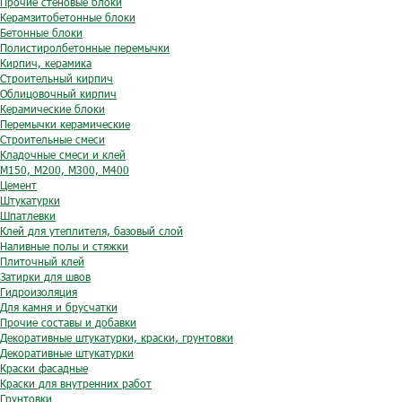
Прочие стеновые блоки
Керамзитобетонные блоки
Бетонные блоки
Полистиролбетонные перемычки
Кирпич, керамика
Строительный кирпич
Облицовочный кирпич
Керамические блоки
Перемычки керамические
Строительные смеси
Кладочные смеси и клей
М150, М200, М300, М400
Цемент
Штукатурки
Шпатлевки
Клей для утеплителя, базовый слой
Наливные полы и стяжки
Плиточный клей
Затирки для швов
Гидроизоляция
Для камня и брусчатки
Прочие составы и добавки
Декоративные штукатурки, краски, грунтовки
Декоративные штукатурки
Краски фасадные
Краски для внутренних работ
Грунтовки