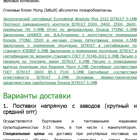
звуковых колебаний.
Стеновые блоки Ytong (Istkult) абсолютно пожаробезопасны.
Экологический сертификат Ecomaterial Absolute Plus 2022 ISTKULT
0.1MB
Протокол радиационного контроля ISTKULT D300, D400, D500, D600,
перемычки ПН
0.4MB
Отчет по звукоизоляции блоков YTONG
0.3MB
Заключение ЦНИИСК им. В.А.Кучеренко о допустимости применения
блоков YTONG D500 в несущих стенах пятиэтажных домов
0.5MB
Заключение о применении продукции ISTKULT в сертификации по
стандарту КЛЕВЕР
0.3MB
Заключение о применении продукции ISTKULT в
сертификации по зеленому стандарту ГОСТ Р 70346-2022
0.3MB
Письмо о
переходе на торговую марку ISTKULT
0.1MB
Письмо о прекращении
выпуска продукции под брендом Ytong
0.1MB
Сертификат соответствия
ГОСТ ISTKULT D600 В5,0 F100
0.3MB
Сертификат соответствия
огнестойкости ISTKULT
0.3MB
Основные физико-технические
характеристики газобетонных блоков ISTKULT
0.1MB
Варианты доставки
1. Поставки напрямую с заводов (крупный и
средний опт)
Осуществляются бортовыми и тентованными машинами
грузоподъемностью 5-23 тонн, в том числе с манипулятором.
Специальные цены
на доставку при регулярных поставках на
строительные объекты. Возможен самовывоз с завода Вашим