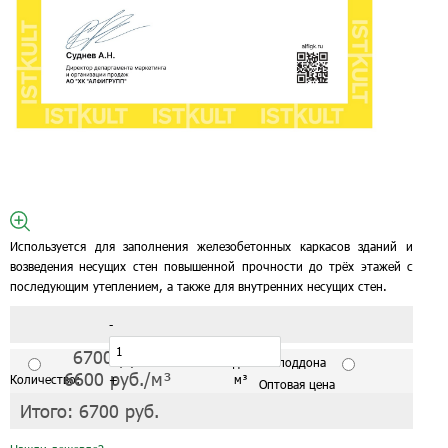
Используется для заполнения железобетонных каркасов зданий и
возведения несущих стен повышенной прочности до трёх этажей с
последующим утеплением, а также для внутренних несущих стен.
-
6700
руб./м³
С завода от 1 поддона
6600
руб./м³
Количество:
+
м³
Оптовая цена
Итого:
6700
руб.