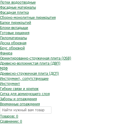
Лотки водоотводные
Фасадные материалы
Фасадная плитка
Сборно-монолитные перекрытия
Балки перекрытий
Блоки-вкладыши
Готовые решения
Пиломатериалы
Доска обрезная
Брус обрезной
Фанера
Ориентированно-стружечная плита (OSB)
Древесно-волокнистая плита (ДВП)
МДФ
Древесно-стружечная плита (ДСП)
Инструмент, сопутствующие
Инструмент
Гибкие связи и крепеж
Сетка для армирующего слоя
Заборы и ограждения
Временные ограждения
Товаров: 0
Сравнение:
0