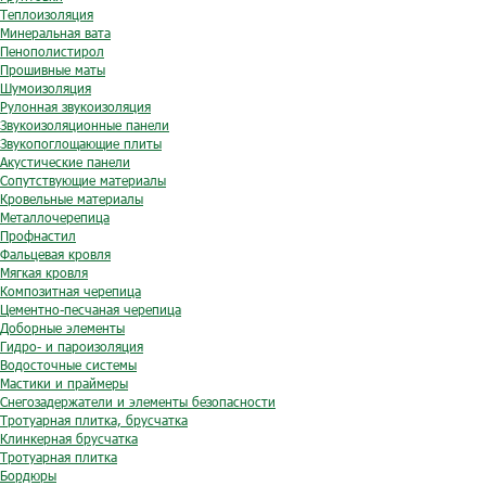
Теплоизоляция
Минеральная вата
Пенополистирол
Прошивные маты
Шумоизоляция
Рулонная звукоизоляция
Звукоизоляционные панели
Звукопоглощающие плиты
Акустические панели
Сопутствующие материалы
Кровельные материалы
Металлочерепица
Профнастил
Фальцевая кровля
Мягкая кровля
Композитная черепица
Цементно-песчаная черепица
Доборные элементы
Гидро- и пароизоляция
Водосточные системы
Мастики и праймеры
Снегозадержатели и элементы безопасности
Тротуарная плитка, брусчатка
Клинкерная брусчатка
Тротуарная плитка
Бордюры