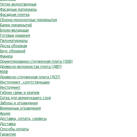
Лотки водоотводные
Фасадные материалы
Фасадная плитка
Сборно-монолитные перекрытия
Балки перекрытий
Блоки-вкладыши
Готовые решения
Пиломатериалы
Доска обрезная
Брус обрезной
Фанера
Ориентированно-стружечная плита (OSB)
Древесно-волокнистая плита (ДВП)
МДФ
Древесно-стружечная плита (ДСП)
Инструмент, сопутствующие
Инструмент
Гибкие связи и крепеж
Сетка для армирующего слоя
Заборы и ограждения
Временные ограждения
Акции
Доставка, оплата, сервисы
Доставка
Способы оплаты
Гарантии