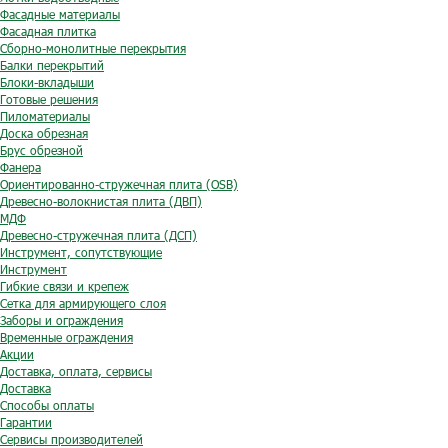
Фасадные материалы
Фасадная плитка
Сборно-монолитные перекрытия
Балки перекрытий
Блоки-вкладыши
Готовые решения
Пиломатериалы
Доска обрезная
Брус обрезной
Фанера
Ориентированно-стружечная плита (OSB)
Древесно-волокнистая плита (ДВП)
МДФ
Древесно-стружечная плита (ДСП)
Инструмент, сопутствующие
Инструмент
Гибкие связи и крепеж
Сетка для армирующего слоя
Заборы и ограждения
Временные ограждения
Акции
Доставка, оплата, сервисы
Доставка
Способы оплаты
Гарантии
Сервисы производителей