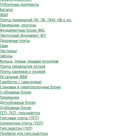
Публичные документы
Каталог
ЖБИ
Плиты перекрытий ПК, ПБ, ПНО, НВ и др.
Перемычки, прогоны
Фундаментные блоки ФБС
Ленточный фундамент ФЛ
Дорожные плиты
Сваи
Лестницы
Заборы
Кольца, днища, крышки колодцев
Плиты перекрытия лотков
Плиты карнизов и лоджий
Остальные ЖБИ
Газобетон / газосиликат
Стеновые и перегородочные блоки
U-образные блоки
Перемычки
Дугообразные блоки
O-образные блоки
ПГП, ПСП, гипсокартон
Гипсовые плиты (ПГП)
Силикатные плиты (ПСП)
Гипсокартон (ГКЛ)
Профили для гипсокартона