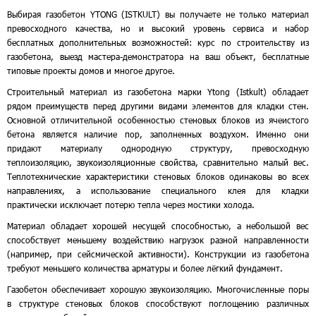
Выбирая газобетон YTONG (ISTKULT) вы получаете не только материал
превосходного качества, но и высокий уровень сервиса и набор
бесплатных дополнительных возможностей: курс по строительству из
газобетона, выезд мастера-демонстратора на ваш объект, бесплатные
типовые проекты домов и многое другое.
Строительный материал из газобетона марки Ytong (Istkult) обладает
рядом преимуществ перед другими видами элементов для кладки стен.
Основной отличительной особенностью стеновых блоков из ячеистого
бетона является наличие пор, заполненных воздухом. Именно они
придают материалу однородную структуру, превосходную
теплоизоляцию, звукоизоляционные свойства, сравнительно малый вес.
Теплотехнические характеристики стеновых блоков одинаковы во всех
направлениях, а использование специального клея для кладки
практически исключает потерю тепла через мостики холода.
Материал обладает хорошей несущей способностью, а небольшой вес
способствует меньшему воздействию нагрузок разной направленности
(например, при сейсмической активности). Конструкции из газобетона
требуют меньшего количества арматуры и более лёгкий фундамент.
Газобетон обеспечивает хорошую звукоизоляцию. Многочисленные поры
в структуре стеновых блоков способствуют поглощению различных