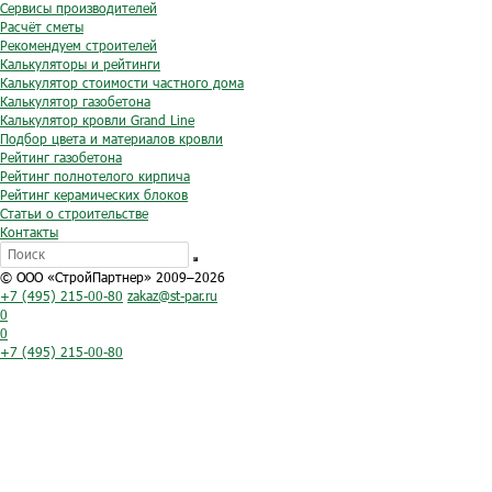
Сервисы производителей
Расчёт сметы
Рекомендуем строителей
Калькуляторы и рейтинги
Калькулятор стоимости частного дома
Калькулятор газобетона
Калькулятор кровли Grand Line
Подбор цвета и материалов кровли
Рейтинг газобетона
Рейтинг полнотелого кирпича
Рейтинг керамических блоков
Статьи о строительстве
Контакты
© ООО «СтройПартнер» 2009–2026
+7 (495) 215-00-80
zakaz@st-par.ru
0
0
+7 (495) 215-00-80