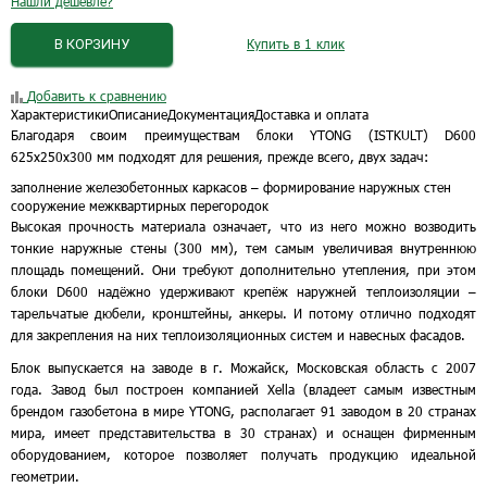
Нашли дешевле?
В КОРЗИНУ
Купить в 1 клик
Добавить к сравнению
Характеристики
Описание
Документация
Доставка и оплата
Благодаря своим преимуществам блоки YTONG (ISTKULT) D600
625х250х300 мм подходят для решения, прежде всего, двух задач:
заполнение железобетонных каркасов – формирование наружных стен
сооружение межквартирных перегородок
Высокая прочность материала означает, что из него можно возводить
тонкие наружные стены (300 мм), тем самым увеличивая внутреннюю
площадь помещений. Они требуют дополнительно утепления, при этом
блоки D600 надёжно удерживают крепёж наружней теплоизоляции –
тарельчатые дюбели, кронштейны, анкеры. И потому отлично подходят
для закрепления на них теплоизоляционных систем и навесных фасадов.
Блок выпускается на заводе в г. Можайск, Московская область с 2007
года. Завод был построен компанией Xella (владеет самым известным
брендом газобетона в мире YTONG, располагает 91 заводом в 20 странах
мира, имеет представительства в 30 странах) и оснащен фирменным
оборудованием, которое позволяет получать продукцию идеальной
геометрии.