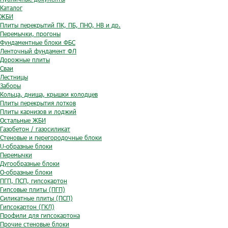
Каталог
ЖБИ
Плиты перекрытий ПК, ПБ, ПНО, НВ и др.
Перемычки, прогоны
Фундаментные блоки ФБС
Ленточный фундамент ФЛ
Дорожные плиты
Сваи
Лестницы
Заборы
Кольца, днища, крышки колодцев
Плиты перекрытия лотков
Плиты карнизов и лоджий
Остальные ЖБИ
Газобетон / газосиликат
Стеновые и перегородочные блоки
U-образные блоки
Перемычки
Дугообразные блоки
O-образные блоки
ПГП, ПСП, гипсокартон
Гипсовые плиты (ПГП)
Силикатные плиты (ПСП)
Гипсокартон (ГКЛ)
Профили для гипсокартона
Прочие стеновые блоки