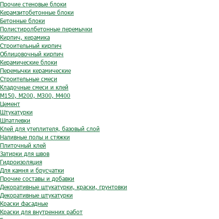
Прочие стеновые блоки
Керамзитобетонные блоки
Бетонные блоки
Полистиролбетонные перемычки
Кирпич, керамика
Строительный кирпич
Облицовочный кирпич
Керамические блоки
Перемычки керамические
Строительные смеси
Кладочные смеси и клей
М150, М200, М300, М400
Цемент
Штукатурки
Шпатлевки
Клей для утеплителя, базовый слой
Наливные полы и стяжки
Плиточный клей
Затирки для швов
Гидроизоляция
Для камня и брусчатки
Прочие составы и добавки
Декоративные штукатурки, краски, грунтовки
Декоративные штукатурки
Краски фасадные
Краски для внутренних работ