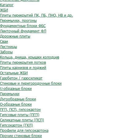
Каталог
ЖБИ
Плиты перекрытий ПК, ПБ, ПНО, НВ и др.
Перемычки, прогоны
Фундаментные блоки ФБС
Ленточный фундамент ФЛ
Дорожные плиты
Сваи
Лестницы
Заборы
Кольца, днища, крышки колодцев
Плиты перекрытия лотков
Плиты карнизов и лоджий
Остальные ЖБИ
Газобетон / газосиликат
Стеновые и перегородочные блоки
U-образные блоки
Перемычки
Дугообразные блоки
O-образные блоки
ПГП, ПСП, гипсокартон
Гипсовые плиты (ПГП)
Силикатные плиты (ПСП)
Гипсокартон (ГКЛ)
Профили для гипсокартона
Прочие стеновые блоки