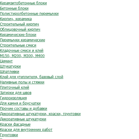
Керамзитобетонные блоки
Бетонные блоки
Полистиролбетонные перемычки
Кирпич, керамика
Строительный кирпич
Облицовочный кирпич
Керамические блоки
Перемычки керамические
Строительные смеси
Кладочные смеси и клей
М150, М200, М300, М400
Цемент
Штукатурки
Шпатлевки
Клей для утеплителя, базовый слой
Наливные полы и стяжки
Плиточный клей
Затирки для швов
Гидроизоляция
Для камня и брусчатки
Прочие составы и добавки
Декоративные штукатурки, краски, грунтовки
Декоративные штукатурки
Краски фасадные
Краски для внутренних работ
Грунтовки