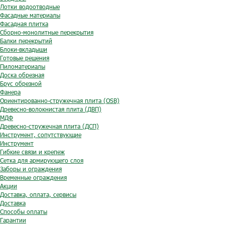
Лотки водоотводные
Фасадные материалы
Фасадная плитка
Сборно-монолитные перекрытия
Балки перекрытий
Блоки-вкладыши
Готовые решения
Пиломатериалы
Доска обрезная
Брус обрезной
Фанера
Ориентированно-стружечная плита (OSB)
Древесно-волокнистая плита (ДВП)
МДФ
Древесно-стружечная плита (ДСП)
Инструмент, сопутствующие
Инструмент
Гибкие связи и крепеж
Сетка для армирующего слоя
Заборы и ограждения
Временные ограждения
Акции
Доставка, оплата, сервисы
Доставка
Способы оплаты
Гарантии