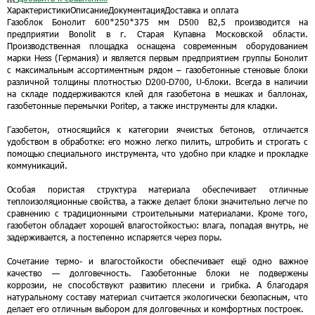
Характеристики
Описание
Документация
Доставка и оплата
Газоблок Бонолит 600*250*375 мм D500 B2,5 производится на
предприятии Bonolit в г. Старая Купавна Московской области.
Производственная площадка оснащена современным оборудованием
марки Hess (Германия) и является первым предприятием группы Бонолит
с максимальным ассортиментным рядом – газобетонные стеновые блоки
различной толщины плотностью D200-D700, U-блоки. Всегда в наличии
на складе поддерживаются клей для газобетона в мешках и баллонах,
газобетонные перемычки Poritep, а также инструменты для кладки.
Газобетон, относящийся к категории ячеистых бетонов, отличается
удобством в обработке: его можно легко пилить, штробить и строгать с
помощью специального инструмента, что удобно при кладке и прокладке
коммуникаций.
Особая пористая структура материала обеспечивает отличные
теплоизоляционные свойства, а также делает блоки значительно легче по
сравнению с традиционными строительными материалами. Кроме того,
газобетон обладает хорошей влагостойкостью: влага, попадая внутрь, не
задерживается, а постепенно испаряется через поры.
Сочетание термо- и влагостойкости обеспечивает ещё одно важное
качество — долговечность. Газобетонные блоки не подвержены
коррозии, не способствуют развитию плесени и грибка. А благодаря
натуральному составу материал считается экологически безопасным, что
делает его отличным выбором для долговечных и комфортных построек.