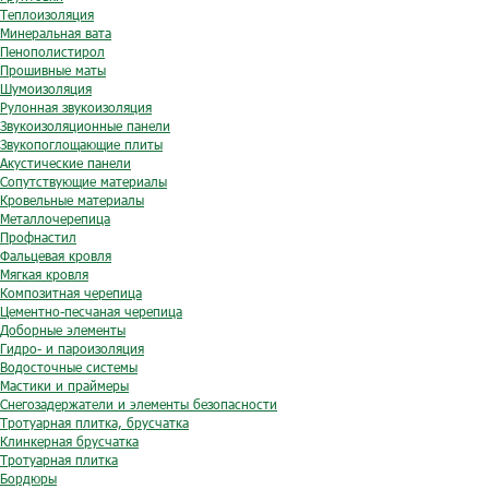
Теплоизоляция
Минеральная вата
Пенополистирол
Прошивные маты
Шумоизоляция
Рулонная звукоизоляция
Звукоизоляционные панели
Звукопоглощающие плиты
Акустические панели
Сопутствующие материалы
Кровельные материалы
Металлочерепица
Профнастил
Фальцевая кровля
Мягкая кровля
Композитная черепица
Цементно-песчаная черепица
Доборные элементы
Гидро- и пароизоляция
Водосточные системы
Мастики и праймеры
Снегозадержатели и элементы безопасности
Тротуарная плитка, брусчатка
Клинкерная брусчатка
Тротуарная плитка
Бордюры