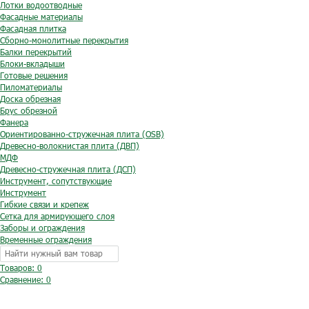
Лотки водоотводные
Фасадные материалы
Фасадная плитка
Сборно-монолитные перекрытия
Балки перекрытий
Блоки-вкладыши
Готовые решения
Пиломатериалы
Доска обрезная
Брус обрезной
Фанера
Ориентированно-стружечная плита (OSB)
Древесно-волокнистая плита (ДВП)
МДФ
Древесно-стружечная плита (ДСП)
Инструмент, сопутствующие
Инструмент
Гибкие связи и крепеж
Сетка для армирующего слоя
Заборы и ограждения
Временные ограждения
Товаров: 0
Сравнение:
0