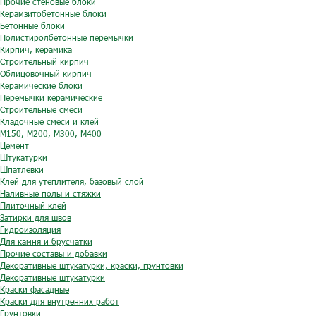
Прочие стеновые блоки
Керамзитобетонные блоки
Бетонные блоки
Полистиролбетонные перемычки
Кирпич, керамика
Строительный кирпич
Облицовочный кирпич
Керамические блоки
Перемычки керамические
Строительные смеси
Кладочные смеси и клей
М150, М200, М300, М400
Цемент
Штукатурки
Шпатлевки
Клей для утеплителя, базовый слой
Наливные полы и стяжки
Плиточный клей
Затирки для швов
Гидроизоляция
Для камня и брусчатки
Прочие составы и добавки
Декоративные штукатурки, краски, грунтовки
Декоративные штукатурки
Краски фасадные
Краски для внутренних работ
Грунтовки