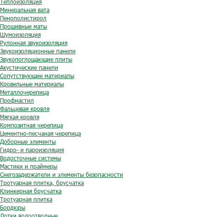
Теплоизоляция
Минеральная вата
Пенополистирол
Прошивные маты
Шумоизоляция
Рулонная звукоизоляция
Звукоизоляционные панели
Звукопоглощающие плиты
Акустические панели
Сопутствующие материалы
Кровельные материалы
Металлочерепица
Профнастил
Фальцевая кровля
Мягкая кровля
Композитная черепица
Цементно-песчаная черепица
Доборные элементы
Гидро- и пароизоляция
Водосточные системы
Мастики и праймеры
Снегозадержатели и элементы безопасности
Тротуарная плитка, брусчатка
Клинкерная брусчатка
Тротуарная плитка
Бордюры
Лотки водоотводные