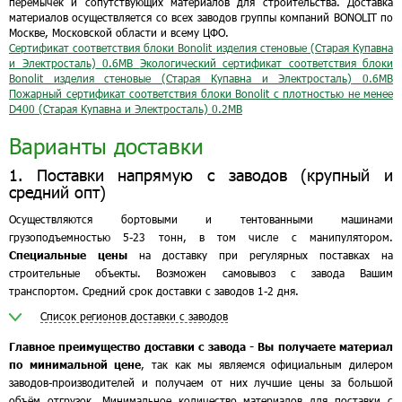
перемычек и сопутствующих материалов для строительства. Доставка
материалов осуществляется со всех заводов группы компаний BONOLIT по
Москве, Московской области и всему ЦФО.
Сертификат соответствия блоки Bonolit изделия стеновые (Старая Купавна
и Электросталь)
0.6MB
Экологический сертификат соответствия блоки
Bonolit изделия стеновые (Старая Купавна и Электросталь)
0.6MB
Пожарный сертификат соответствия блоки Bonolit с плотностью не менее
D400 (Старая Купавна и Электросталь)
0.2MB
Варианты доставки
1. Поставки напрямую с заводов (крупный и
средний опт)
Осуществляются бортовыми и тентованными машинами
грузоподъемностью 5-23 тонн, в том числе с манипулятором.
Специальные цены
на доставку при регулярных поставках на
строительные объекты. Возможен самовывоз с завода Вашим
транспортом. Средний срок доставки с заводов 1-2 дня.
Список регионов доставки с заводов
Главное преимущество доставки с завода - Вы получаете материал
по минимальной цене
, так как мы являемся официальным дилером
заводов-производителей и получаем от них лучшие цены за большой
объём отгрузок. Минимальное количество материалов для поставки с