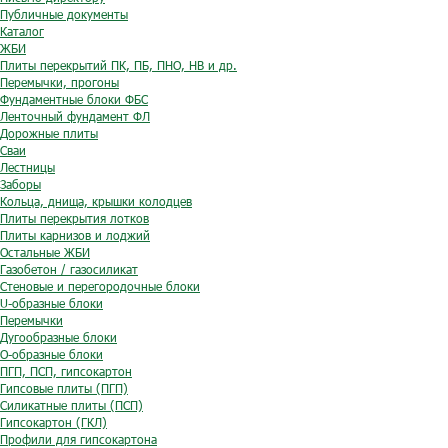
Публичные документы
Каталог
ЖБИ
Плиты перекрытий ПК, ПБ, ПНО, НВ и др.
Перемычки, прогоны
Фундаментные блоки ФБС
Ленточный фундамент ФЛ
Дорожные плиты
Сваи
Лестницы
Заборы
Кольца, днища, крышки колодцев
Плиты перекрытия лотков
Плиты карнизов и лоджий
Остальные ЖБИ
Газобетон / газосиликат
Стеновые и перегородочные блоки
U-образные блоки
Перемычки
Дугообразные блоки
O-образные блоки
ПГП, ПСП, гипсокартон
Гипсовые плиты (ПГП)
Силикатные плиты (ПСП)
Гипсокартон (ГКЛ)
Профили для гипсокартона