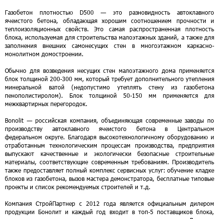
Газобетон плотностью D500 — это разновидность автоклавного
ячеистого бетона, обладающая хорошим соотношением прочности и
теплоизоляционных свойств. Это самая распространенная плотность
блока, используемая для строительства малоэтажных зданий, а также для
заполнения внешних самонесущих стен в многоэтажном каркасно-
монолитном домостроении.
Обычно для возведения несущих стен малоэтажного дома применяется
блок толщиной 200-300 мм, который требует дополнительного утепления
минеральной ватой (недопустимо утеплять стену из газобетона
пенополистиролом). Блок толщиной 50-150 мм применяется для
межквартирных перегородок.
Bonolit — российская компания, объединяющая современные заводы по
производству автоклавного ячеистого бетона в Центральном
федеральном округе. Благодаря высокотехнологичному оборудованию и
отработанным технологическим процессам производства, предприятия
выпускают качественные и экологически безопасные строительные
материалы, соответствующие современным требованиям. Производитель
также предоставляет полный комплекс сервисных услуг: обучение кладке
блоков из газобетона, вызов мастера демонстратора, бесплатные типовые
проекты и список рекомендуемых строителей и т.д.
Компания СтройПартнер с 2012 года является официальным дилером
продукции Бонолит и каждый год входит в топ-5 поставщиков блока,