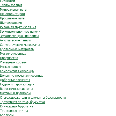
Грунтовки
Теплоизоляция
Минеральная вата
Пенополистирол
Прошивные маты
Шумоизоляция
Рулонная звукоизоляция
Звукоизоляционные панели
Звукопоглощающие плиты
Акустические панели
Сопутствующие материалы
Кровельные материалы
Металлочерепица
Профнастил
Фальцевая кровля
Мягкая кровля
Композитная черепица
Цементно-песчаная черепица
Доборные элементы
Гидро- и пароизоляция
Водосточные системы
Мастики и праймеры
Снегозадержатели и элементы безопасности
Тротуарная плитка, брусчатка
Клинкерная брусчатка
Тротуарная плитка
Бордюры