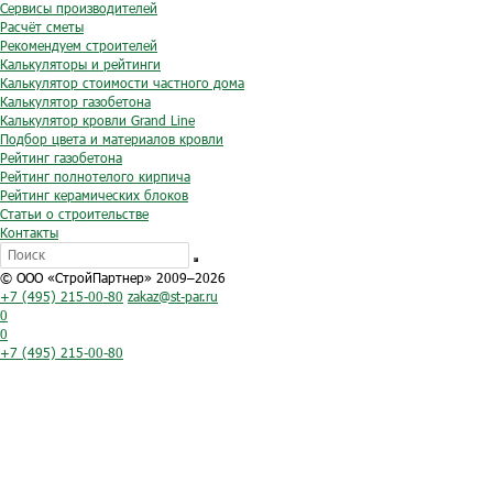
Сервисы производителей
Расчёт сметы
Рекомендуем строителей
Калькуляторы и рейтинги
Калькулятор стоимости частного дома
Калькулятор газобетона
Калькулятор кровли Grand Line
Подбор цвета и материалов кровли
Рейтинг газобетона
Рейтинг полнотелого кирпича
Рейтинг керамических блоков
Статьи о строительстве
Контакты
© ООО «СтройПартнер» 2009–2026
+7 (495) 215-00-80
zakaz@st-par.ru
0
0
+7 (495) 215-00-80