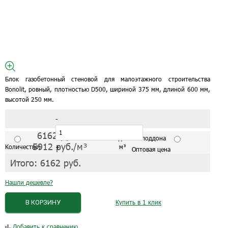
Блок газобетонный стеновой для малоэтажного строительства
Bonolit, ровный, плотностью D500, шириной 375 мм, длиной 600 мм,
высотой 250 мм.
-
6162
руб./м³
С завода от 1 поддона
5912
руб./м³
Количество:
+
м³
Оптовая цена
Итого:
6162
руб.
Нашли дешевле?
В КОРЗИНУ
Купить в 1 клик
Добавить к сравнению