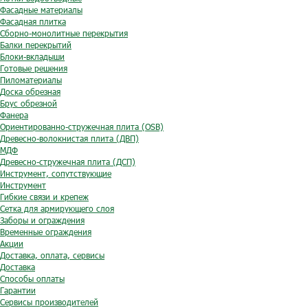
Фасадные материалы
Фасадная плитка
Сборно-монолитные перекрытия
Балки перекрытий
Блоки-вкладыши
Готовые решения
Пиломатериалы
Доска обрезная
Брус обрезной
Фанера
Ориентированно-стружечная плита (OSB)
Древесно-волокнистая плита (ДВП)
МДФ
Древесно-стружечная плита (ДСП)
Инструмент, сопутствующие
Инструмент
Гибкие связи и крепеж
Сетка для армирующего слоя
Заборы и ограждения
Временные ограждения
Акции
Доставка, оплата, сервисы
Доставка
Способы оплаты
Гарантии
Сервисы производителей