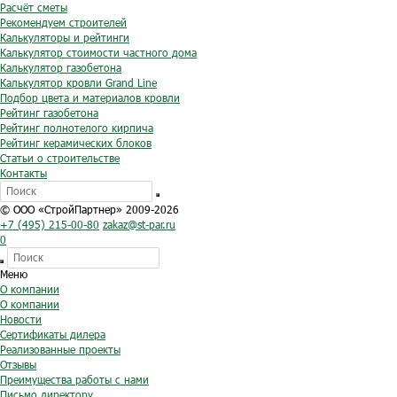
Расчёт сметы
Рекомендуем строителей
Калькуляторы и рейтинги
Калькулятор стоимости частного дома
Калькулятор газобетона
Калькулятор кровли Grand Line
Подбор цвета и материалов кровли
Рейтинг газобетона
Рейтинг полнотелого кирпича
Рейтинг керамических блоков
Статьи о строительстве
Контакты
© ООО «СтройПартнер» 2009-2026
+7 (495) 215-00-80
zakaz@st-par.ru
0
Меню
О компании
О компании
Новости
Сертификаты дилера
Реализованные проекты
Отзывы
Преимущества работы с нами
Письмо директору