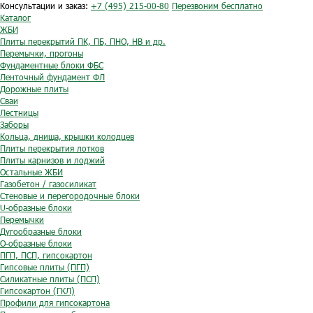
Консультации и заказ:
+7 (495) 215-00-80
Перезвоним бесплатно
Каталог
ЖБИ
Плиты перекрытий ПК, ПБ, ПНО, НВ и др.
Перемычки, прогоны
Фундаментные блоки ФБС
Ленточный фундамент ФЛ
Дорожные плиты
Сваи
Лестницы
Заборы
Кольца, днища, крышки колодцев
Плиты перекрытия лотков
Плиты карнизов и лоджий
Остальные ЖБИ
Газобетон / газосиликат
Стеновые и перегородочные блоки
U-образные блоки
Перемычки
Дугообразные блоки
O-образные блоки
ПГП, ПСП, гипсокартон
Гипсовые плиты (ПГП)
Силикатные плиты (ПСП)
Гипсокартон (ГКЛ)
Профили для гипсокартона