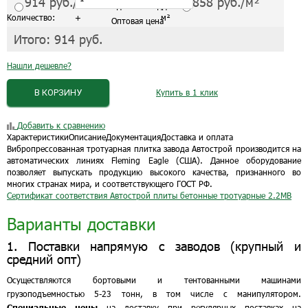
914
руб./м²
858
руб./м²
С завода от 1 поддона
Количество:
+
м²
Оптовая цена
Итого:
914
руб.
Нашли дешевле?
В КОРЗИНУ
Купить в 1 клик
Добавить к сравнению
Характеристики
Описание
Документация
Доставка и оплата
Вибропрессованная тротуарная плитка завода Автострой производится на
автоматических линиях Fleming Eagle (США). Данное оборудование
позволяет выпускать продукцию высокого качества, признанного во
многих странах мира, и соответствующего ГОСТ РФ.
Сертификат соответствия Автострой плиты бетонные тротуарные
2.2MB
Варианты доставки
1. Поставки напрямую с заводов (крупный и
средний опт)
Осуществляются бортовыми и тентованными машинами
грузоподъемностью 5-23 тонн, в том числе с манипулятором.
Специальные цены
на доставку при регулярных поставках на