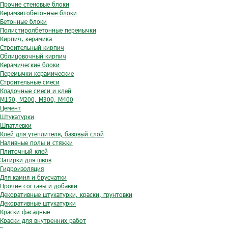
Прочие стеновые блоки
Керамзитобетонные блоки
Бетонные блоки
Полистиролбетонные перемычки
Кирпич, керамика
Строительный кирпич
Облицовочный кирпич
Керамические блоки
Перемычки керамические
Строительные смеси
Кладочные смеси и клей
М150, М200, М300, М400
Цемент
Штукатурки
Шпатлевки
Клей для утеплителя, базовый слой
Наливные полы и стяжки
Плиточный клей
Затирки для швов
Гидроизоляция
Для камня и брусчатки
Прочие составы и добавки
Декоративные штукатурки, краски, грунтовки
Декоративные штукатурки
Краски фасадные
Краски для внутренних работ