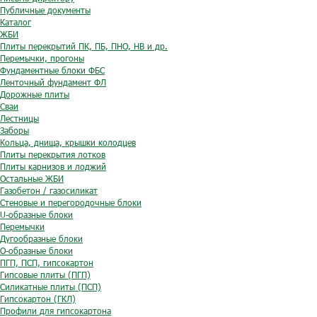
Публичные документы
Каталог
ЖБИ
Плиты перекрытий ПК, ПБ, ПНО, НВ и др.
Перемычки, прогоны
Фундаментные блоки ФБС
Ленточный фундамент ФЛ
Дорожные плиты
Сваи
Лестницы
Заборы
Кольца, днища, крышки колодцев
Плиты перекрытия лотков
Плиты карнизов и лоджий
Остальные ЖБИ
Газобетон / газосиликат
Стеновые и перегородочные блоки
U-образные блоки
Перемычки
Дугообразные блоки
O-образные блоки
ПГП, ПСП, гипсокартон
Гипсовые плиты (ПГП)
Силикатные плиты (ПСП)
Гипсокартон (ГКЛ)
Профили для гипсокартона