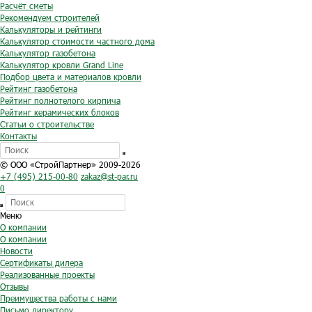
Расчёт сметы
Рекомендуем строителей
Калькуляторы и рейтинги
Калькулятор стоимости частного дома
Калькулятор газобетона
Калькулятор кровли Grand Line
Подбор цвета и материалов кровли
Рейтинг газобетона
Рейтинг полнотелого кирпича
Рейтинг керамических блоков
Статьи о строительстве
Контакты
© ООО «СтройПартнер» 2009-2026
+7 (495) 215-00-80
zakaz@st-par.ru
0
Меню
О компании
О компании
Новости
Сертификаты дилера
Реализованные проекты
Отзывы
Преимущества работы с нами
Письмо директору