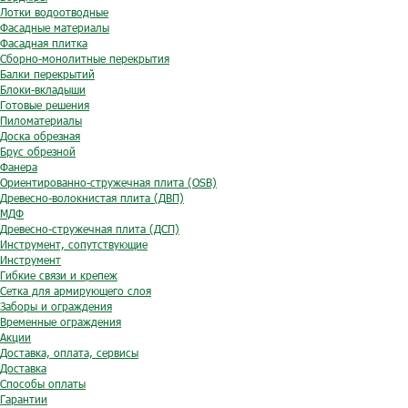
Лотки водоотводные
Фасадные материалы
Фасадная плитка
Сборно-монолитные перекрытия
Балки перекрытий
Блоки-вкладыши
Готовые решения
Пиломатериалы
Доска обрезная
Брус обрезной
Фанера
Ориентированно-стружечная плита (OSB)
Древесно-волокнистая плита (ДВП)
МДФ
Древесно-стружечная плита (ДСП)
Инструмент, сопутствующие
Инструмент
Гибкие связи и крепеж
Сетка для армирующего слоя
Заборы и ограждения
Временные ограждения
Акции
Доставка, оплата, сервисы
Доставка
Способы оплаты
Гарантии