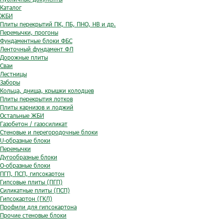
Каталог
ЖБИ
Плиты перекрытий ПК, ПБ, ПНО, НВ и др.
Перемычки, прогоны
Фундаментные блоки ФБС
Ленточный фундамент ФЛ
Дорожные плиты
Сваи
Лестницы
Заборы
Кольца, днища, крышки колодцев
Плиты перекрытия лотков
Плиты карнизов и лоджий
Остальные ЖБИ
Газобетон / газосиликат
Стеновые и перегородочные блоки
U-образные блоки
Перемычки
Дугообразные блоки
O-образные блоки
ПГП, ПСП, гипсокартон
Гипсовые плиты (ПГП)
Силикатные плиты (ПСП)
Гипсокартон (ГКЛ)
Профили для гипсокартона
Прочие стеновые блоки