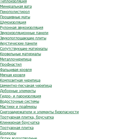
Теплоизоляция
Минеральная вата
Пенополистирол
Прошивные маты
Шумоизоляция
Рулонная звукоизоляция
Звукоизоляционные панели
Звукопоглощающие плиты
Акустические панели
Сопутствующие материалы
Кровельные материалы
Металлочерепица
Профнастил
Фальцевая кровля
Мягкая кровля
Композитная черепица
Цементно-песчаная черепица
Доборные элементы
Гидро- и пароизоляция
Водосточные системы
Мастики и праймеры
Снегозадержатели и элементы безопасности
Тротуарная плитка, брусчатка
Клинкерная брусчатка
Тротуарная плитка
Бордюры
Лотки водоотводные