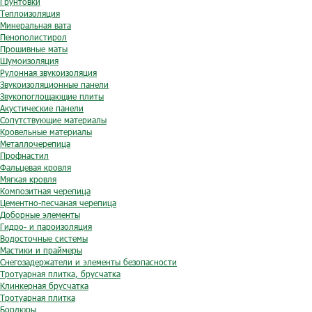
Грунтовки
Теплоизоляция
Минеральная вата
Пенополистирол
Прошивные маты
Шумоизоляция
Рулонная звукоизоляция
Звукоизоляционные панели
Звукопоглощающие плиты
Акустические панели
Сопутствующие материалы
Кровельные материалы
Металлочерепица
Профнастил
Фальцевая кровля
Мягкая кровля
Композитная черепица
Цементно-песчаная черепица
Доборные элементы
Гидро- и пароизоляция
Водосточные системы
Мастики и праймеры
Снегозадержатели и элементы безопасности
Тротуарная плитка, брусчатка
Клинкерная брусчатка
Тротуарная плитка
Бордюры