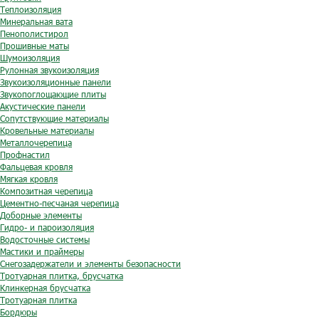
Теплоизоляция
Минеральная вата
Пенополистирол
Прошивные маты
Шумоизоляция
Рулонная звукоизоляция
Звукоизоляционные панели
Звукопоглощающие плиты
Акустические панели
Сопутствующие материалы
Кровельные материалы
Металлочерепица
Профнастил
Фальцевая кровля
Мягкая кровля
Композитная черепица
Цементно-песчаная черепица
Доборные элементы
Гидро- и пароизоляция
Водосточные системы
Мастики и праймеры
Снегозадержатели и элементы безопасности
Тротуарная плитка, брусчатка
Клинкерная брусчатка
Тротуарная плитка
Бордюры