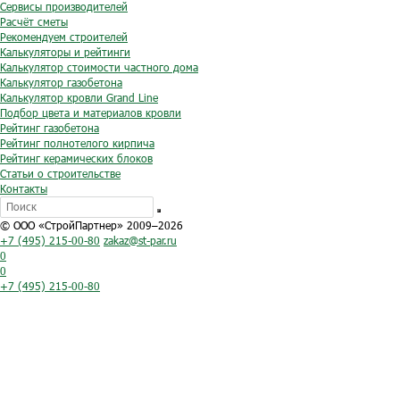
Сервисы производителей
Расчёт сметы
Рекомендуем строителей
Калькуляторы и рейтинги
Калькулятор стоимости частного дома
Калькулятор газобетона
Калькулятор кровли Grand Line
Подбор цвета и материалов кровли
Рейтинг газобетона
Рейтинг полнотелого кирпича
Рейтинг керамических блоков
Статьи о строительстве
Контакты
© ООО «СтройПартнер» 2009–2026
+7 (495) 215-00-80
zakaz@st-par.ru
0
0
+7 (495) 215-00-80