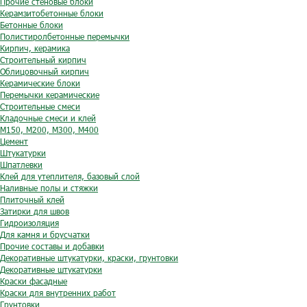
Прочие стеновые блоки
Керамзитобетонные блоки
Бетонные блоки
Полистиролбетонные перемычки
Кирпич, керамика
Строительный кирпич
Облицовочный кирпич
Керамические блоки
Перемычки керамические
Строительные смеси
Кладочные смеси и клей
М150, М200, М300, М400
Цемент
Штукатурки
Шпатлевки
Клей для утеплителя, базовый слой
Наливные полы и стяжки
Плиточный клей
Затирки для швов
Гидроизоляция
Для камня и брусчатки
Прочие составы и добавки
Декоративные штукатурки, краски, грунтовки
Декоративные штукатурки
Краски фасадные
Краски для внутренних работ
Грунтовки