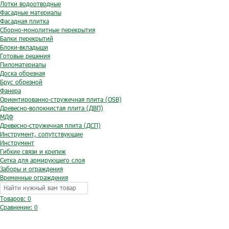
Лотки водоотводные
Фасадные материалы
Фасадная плитка
Сборно-монолитные перекрытия
Балки перекрытий
Блоки-вкладыши
Готовые решения
Пиломатериалы
Доска обрезная
Брус обрезной
Фанера
Ориентированно-стружечная плита (OSB)
Древесно-волокнистая плита (ДВП)
МДФ
Древесно-стружечная плита (ДСП)
Инструмент, сопутствующие
Инструмент
Гибкие связи и крепеж
Сетка для армирующего слоя
Заборы и ограждения
Временные ограждения
Товаров: 0
Сравнение:
0