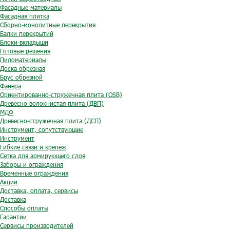
Фасадные материалы
Фасадная плитка
Сборно-монолитные перекрытия
Балки перекрытий
Блоки-вкладыши
Готовые решения
Пиломатериалы
Доска обрезная
Брус обрезной
Фанера
Ориентированно-стружечная плита (OSB)
Древесно-волокнистая плита (ДВП)
МДФ
Древесно-стружечная плита (ДСП)
Инструмент, сопутствующие
Инструмент
Гибкие связи и крепеж
Сетка для армирующего слоя
Заборы и ограждения
Временные ограждения
Акции
Доставка, оплата, сервисы
Доставка
Способы оплаты
Гарантии
Сервисы производителей