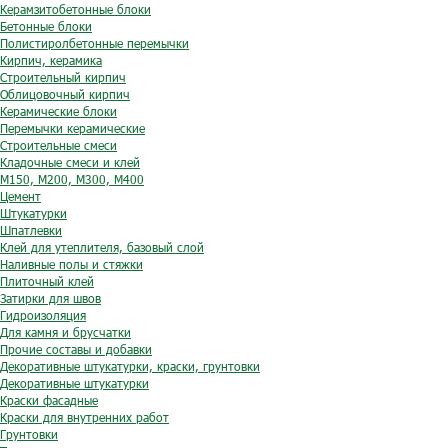
Керамзитобетонные блоки
Бетонные блоки
Полистиролбетонные перемычки
Кирпич, керамика
Строительный кирпич
Облицовочный кирпич
Керамические блоки
Перемычки керамические
Строительные смеси
Кладочные смеси и клей
М150, М200, М300, М400
Цемент
Штукатурки
Шпатлевки
Клей для утеплителя, базовый слой
Наливные полы и стяжки
Плиточный клей
Затирки для швов
Гидроизоляция
Для камня и брусчатки
Прочие составы и добавки
Декоративные штукатурки, краски, грунтовки
Декоративные штукатурки
Краски фасадные
Краски для внутренних работ
Грунтовки