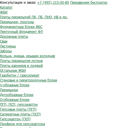
Консультации и заказ:
+7 (495) 215-00-80
Перезвоним бесплатно
Каталог
ЖБИ
Плиты перекрытий ПК, ПБ, ПНО, НВ и др.
Перемычки, прогоны
Фундаментные блоки ФБС
Ленточный фундамент ФЛ
Дорожные плиты
Сваи
Лестницы
Заборы
Кольца, днища, крышки колодцев
Плиты перекрытия лотков
Плиты карнизов и лоджий
Остальные ЖБИ
Газобетон / газосиликат
Стеновые и перегородочные блоки
U-образные блоки
Перемычки
Дугообразные блоки
O-образные блоки
ПГП, ПСП, гипсокартон
Гипсовые плиты (ПГП)
Силикатные плиты (ПСП)
Гипсокартон (ГКЛ)
Профили для гипсокартона