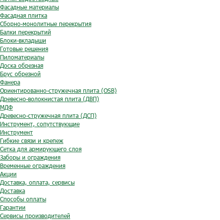
Фасадные материалы
Фасадная плитка
Сборно-монолитные перекрытия
Балки перекрытий
Блоки-вкладыши
Готовые решения
Пиломатериалы
Доска обрезная
Брус обрезной
Фанера
Ориентированно-стружечная плита (OSB)
Древесно-волокнистая плита (ДВП)
МДФ
Древесно-стружечная плита (ДСП)
Инструмент, сопутствующие
Инструмент
Гибкие связи и крепеж
Сетка для армирующего слоя
Заборы и ограждения
Временные ограждения
Акции
Доставка, оплата, сервисы
Доставка
Способы оплаты
Гарантии
Сервисы производителей