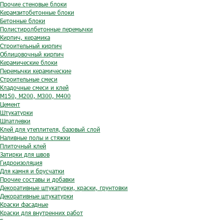
Прочие стеновые блоки
Керамзитобетонные блоки
Бетонные блоки
Полистиролбетонные перемычки
Кирпич, керамика
Строительный кирпич
Облицовочный кирпич
Керамические блоки
Перемычки керамические
Строительные смеси
Кладочные смеси и клей
М150, М200, М300, М400
Цемент
Штукатурки
Шпатлевки
Клей для утеплителя, базовый слой
Наливные полы и стяжки
Плиточный клей
Затирки для швов
Гидроизоляция
Для камня и брусчатки
Прочие составы и добавки
Декоративные штукатурки, краски, грунтовки
Декоративные штукатурки
Краски фасадные
Краски для внутренних работ