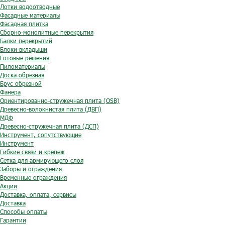
Лотки водоотводные
Фасадные материалы
Фасадная плитка
Сборно-монолитные перекрытия
Балки перекрытий
Блоки-вкладыши
Готовые решения
Пиломатериалы
Доска обрезная
Брус обрезной
Фанера
Ориентированно-стружечная плита (OSB)
Древесно-волокнистая плита (ДВП)
МДФ
Древесно-стружечная плита (ДСП)
Инструмент, сопутствующие
Инструмент
Гибкие связи и крепеж
Сетка для армирующего слоя
Заборы и ограждения
Временные ограждения
Акции
Доставка, оплата, сервисы
Доставка
Способы оплаты
Гарантии