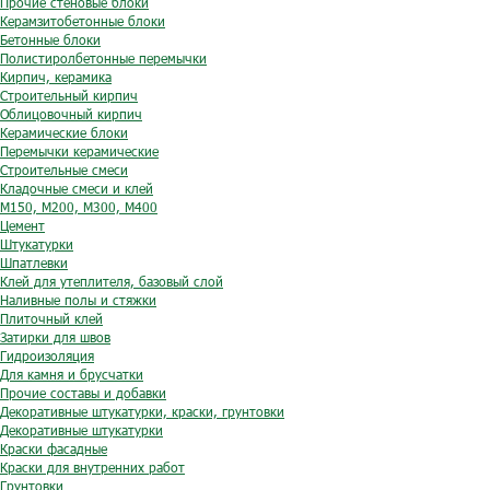
Прочие стеновые блоки
Керамзитобетонные блоки
Бетонные блоки
Полистиролбетонные перемычки
Кирпич, керамика
Строительный кирпич
Облицовочный кирпич
Керамические блоки
Перемычки керамические
Строительные смеси
Кладочные смеси и клей
М150, М200, М300, М400
Цемент
Штукатурки
Шпатлевки
Клей для утеплителя, базовый слой
Наливные полы и стяжки
Плиточный клей
Затирки для швов
Гидроизоляция
Для камня и брусчатки
Прочие составы и добавки
Декоративные штукатурки, краски, грунтовки
Декоративные штукатурки
Краски фасадные
Краски для внутренних работ
Грунтовки