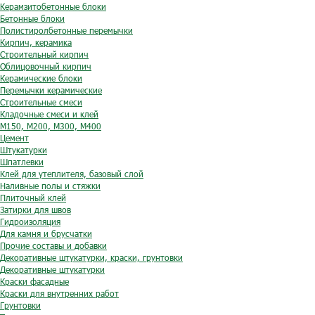
Керамзитобетонные блоки
Бетонные блоки
Полистиролбетонные перемычки
Кирпич, керамика
Строительный кирпич
Облицовочный кирпич
Керамические блоки
Перемычки керамические
Строительные смеси
Кладочные смеси и клей
М150, М200, М300, М400
Цемент
Штукатурки
Шпатлевки
Клей для утеплителя, базовый слой
Наливные полы и стяжки
Плиточный клей
Затирки для швов
Гидроизоляция
Для камня и брусчатки
Прочие составы и добавки
Декоративные штукатурки, краски, грунтовки
Декоративные штукатурки
Краски фасадные
Краски для внутренних работ
Грунтовки