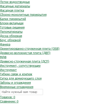
Лотки водоотводные
Фасадные материалы
Фасадная плитка
Сборно-монолитные перекрытия
Балки перекрытий
Блоки-вкладыши
Готовые решения
Пиломатериалы
Доска обрезная
Брус обрезной
Фанера
Ориентированно-стружечная плита (OSB)
Древесно-волокнистая плита (ДВП)
МДФ
Древесно-стружечная плита (ДСП)
Инструмент, сопутствующие
Инструмент
Гибкие связи и крепеж
Сетка для армирующего слоя
Заборы и ограждения
Временные ограждения
Товаров: 0
Сравнение:
0