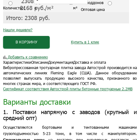
2308
руб./м²
С завода от 10 поддонов
2168
руб./м²
Количество:
+
м²
Оптовая цена
Итого:
2308
руб.
Нашли дешевле?
В КОРЗИНУ
Купить в 1 клик
Добавить к сравнению
Характеристики
Описание
Документация
Доставка и оплата
Вибропрессованная тротуарная плитка завода Автострой производится на
автоматических линиях Fleming Eagle (США). Данное оборудование
позволяет выпускать продукцию высокого качества, признанного во
многих странах мира, и соответствующего ГОСТ РФ.
Сертификат соответствия Автострой плиты бетонные тротуарные
2.2MB
Варианты доставки
1. Поставки напрямую с заводов (крупный и
средний опт)
Осуществляются бортовыми и тентованными машинами
грузоподъемностью 5-23 тонн, в том числе с манипулятором.
Специальные цены
на доставку при регулярных поставках на