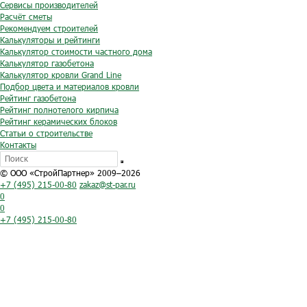
Сервисы производителей
Расчёт сметы
Рекомендуем строителей
Калькуляторы и рейтинги
Калькулятор стоимости частного дома
Калькулятор газобетона
Калькулятор кровли Grand Line
Подбор цвета и материалов кровли
Рейтинг газобетона
Рейтинг полнотелого кирпича
Рейтинг керамических блоков
Статьи о строительстве
Контакты
© ООО «СтройПартнер» 2009–2026
+7 (495) 215-00-80
zakaz@st-par.ru
0
0
+7 (495) 215-00-80