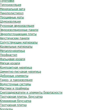
Грунтовки
Теплоизоляция
Минеральная вата
Пенополистирол
Прошивные маты
Шумоизоляция
Рулонная звукоизоляция
Звукоизоляционные панели
Звукопоглощающие плиты
Акустические панели
Сопутствующие материалы
Кровельные материалы
Металлочерепица
Профнастил
Фальцевая кровля
Мягкая кровля
Композитная черепица
Цементно-песчаная черепица
Доборные элементы
Гидро- и пароизоляция
Водосточные системы
Мастики и праймеры
Снегозадержатели и элементы безопасности
Тротуарная плитка, брусчатка
Клинкерная брусчатка
Тротуарная плитка
Бордюры