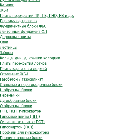
Каталог
ЖБИ
Плиты перекрытий ПК, ПБ, ПНО, НВ и др.
Перемычки, прогоны
Фундаментные блоки ФБС
Ленточный фундамент ФЛ
Дорожные плиты
Сваи
Лестницы
Заборы
Кольца, днища, крышки колодцев
Плиты перекрытия лотков
Плиты карнизов и лоджий
Остальные ЖБИ
Газобетон / газосиликат
Стеновые и перегородочные блоки
U-образные блоки
Перемычки
Дугообразные блоки
O-образные блоки
ПГП, ПСП, гипсокартон
Гипсовые плиты (ПГП)
Силикатные плиты (ПСП)
Гипсокартон (ГКЛ)
Профили для гипсокартона
Прочие стеновые блоки