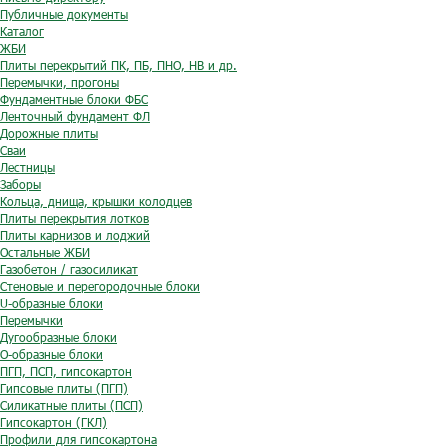
Публичные документы
Каталог
ЖБИ
Плиты перекрытий ПК, ПБ, ПНО, НВ и др.
Перемычки, прогоны
Фундаментные блоки ФБС
Ленточный фундамент ФЛ
Дорожные плиты
Сваи
Лестницы
Заборы
Кольца, днища, крышки колодцев
Плиты перекрытия лотков
Плиты карнизов и лоджий
Остальные ЖБИ
Газобетон / газосиликат
Стеновые и перегородочные блоки
U-образные блоки
Перемычки
Дугообразные блоки
O-образные блоки
ПГП, ПСП, гипсокартон
Гипсовые плиты (ПГП)
Силикатные плиты (ПСП)
Гипсокартон (ГКЛ)
Профили для гипсокартона