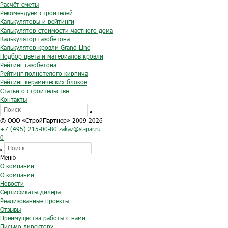
Расчёт сметы
Рекомендуем строителей
Калькуляторы и рейтинги
Калькулятор стоимости частного дома
Калькулятор газобетона
Калькулятор кровли Grand Line
Подбор цвета и материалов кровли
Рейтинг газобетона
Рейтинг полнотелого кирпича
Рейтинг керамических блоков
Статьи о строительстве
Контакты
© ООО «СтройПартнер» 2009-2026
+7 (495) 215-00-80
zakaz@st-par.ru
0
Меню
О компании
О компании
Новости
Сертификаты дилера
Реализованные проекты
Отзывы
Преимущества работы с нами
Письмо директору