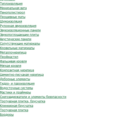
Теплоизоляция
Минеральная вата
Пенополистирол
Прошивные маты
Шумоизоляция
Рулонная звукоизоляция
Звукоизоляционные панели
Звукопоглощающие плиты
Акустические панели
Сопутствующие материалы
Кровельные материалы
Металлочерепица
Профнастил
Фальцевая кровля
Мягкая кровля
Композитная черепица
Цементно-песчаная черепица
Доборные элементы
Гидро- и пароизоляция
Водосточные системы
Мастики и праймеры
Снегозадержатели и элементы безопасности
Тротуарная плитка, брусчатка
Клинкерная брусчатка
Тротуарная плитка
Бордюры