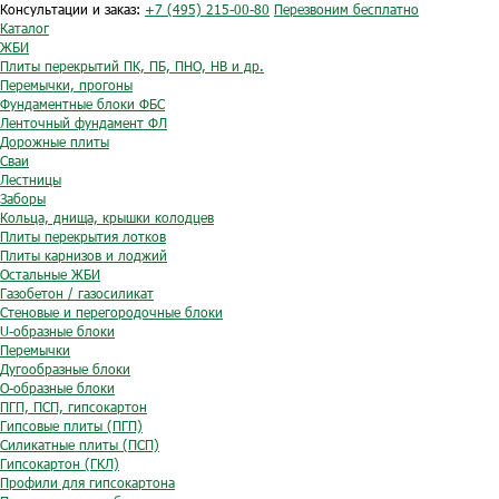
Консультации и заказ:
+7 (495) 215-00-80
Перезвоним бесплатно
Каталог
ЖБИ
Плиты перекрытий ПК, ПБ, ПНО, НВ и др.
Перемычки, прогоны
Фундаментные блоки ФБС
Ленточный фундамент ФЛ
Дорожные плиты
Сваи
Лестницы
Заборы
Кольца, днища, крышки колодцев
Плиты перекрытия лотков
Плиты карнизов и лоджий
Остальные ЖБИ
Газобетон / газосиликат
Стеновые и перегородочные блоки
U-образные блоки
Перемычки
Дугообразные блоки
O-образные блоки
ПГП, ПСП, гипсокартон
Гипсовые плиты (ПГП)
Силикатные плиты (ПСП)
Гипсокартон (ГКЛ)
Профили для гипсокартона