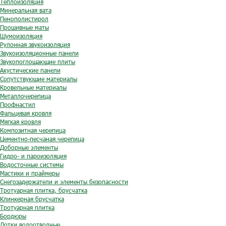
Теплоизоляция
Минеральная вата
Пенополистирол
Прошивные маты
Шумоизоляция
Рулонная звукоизоляция
Звукоизоляционные панели
Звукопоглощающие плиты
Акустические панели
Сопутствующие материалы
Кровельные материалы
Металлочерепица
Профнастил
Фальцевая кровля
Мягкая кровля
Композитная черепица
Цементно-песчаная черепица
Доборные элементы
Гидро- и пароизоляция
Водосточные системы
Мастики и праймеры
Снегозадержатели и элементы безопасности
Тротуарная плитка, брусчатка
Клинкерная брусчатка
Тротуарная плитка
Бордюры
Лотки водоотводные