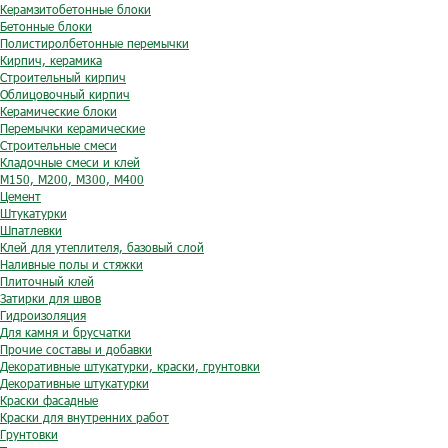
Керамзитобетонные блоки
Бетонные блоки
Полистиролбетонные перемычки
Кирпич, керамика
Строительный кирпич
Облицовочный кирпич
Керамические блоки
Перемычки керамические
Строительные смеси
Кладочные смеси и клей
М150, М200, М300, М400
Цемент
Штукатурки
Шпатлевки
Клей для утеплителя, базовый слой
Наливные полы и стяжки
Плиточный клей
Затирки для швов
Гидроизоляция
Для камня и брусчатки
Прочие составы и добавки
Декоративные штукатурки, краски, грунтовки
Декоративные штукатурки
Краски фасадные
Краски для внутренних работ
Грунтовки