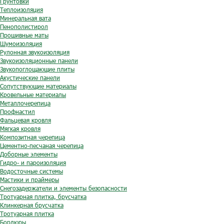
Грунтовки
Теплоизоляция
Минеральная вата
Пенополистирол
Прошивные маты
Шумоизоляция
Рулонная звукоизоляция
Звукоизоляционные панели
Звукопоглощающие плиты
Акустические панели
Сопутствующие материалы
Кровельные материалы
Металлочерепица
Профнастил
Фальцевая кровля
Мягкая кровля
Композитная черепица
Цементно-песчаная черепица
Доборные элементы
Гидро- и пароизоляция
Водосточные системы
Мастики и праймеры
Снегозадержатели и элементы безопасности
Тротуарная плитка, брусчатка
Клинкерная брусчатка
Тротуарная плитка
Бордюры