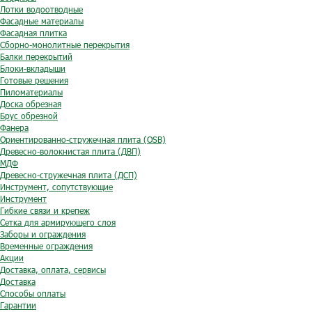
Лотки водоотводные
Фасадные материалы
Фасадная плитка
Сборно-монолитные перекрытия
Балки перекрытий
Блоки-вкладыши
Готовые решения
Пиломатериалы
Доска обрезная
Брус обрезной
Фанера
Ориентированно-стружечная плита (OSB)
Древесно-волокнистая плита (ДВП)
МДФ
Древесно-стружечная плита (ДСП)
Инструмент, сопутствующие
Инструмент
Гибкие связи и крепеж
Сетка для армирующего слоя
Заборы и ограждения
Временные ограждения
Акции
Доставка, оплата, сервисы
Доставка
Способы оплаты
Гарантии