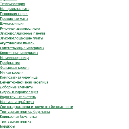
Теплоизоляция
Минеральная вата
Пенополистирол
Прошивные маты
Шумоизоляция
Рулонная звукоизоляция
Звукоизоляционные панели
Звукопоглощающие плиты
Акустические панели
Сопутствующие материалы
Кровельные материалы
Металлочерепица
Профнастил
Фальцевая кровля
Мягкая кровля
Композитная черепица
Цементно-песчаная черепица
Доборные элементы
Гидро- и пароизоляция
Водосточные системы
Мастики и праймеры
Снегозадержатели и элементы безопасности
Тротуарная плитка, брусчатка
Клинкерная брусчатка
Тротуарная плитка
Бордюры