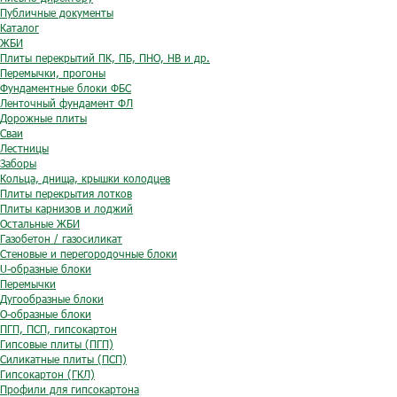
Публичные документы
Каталог
ЖБИ
Плиты перекрытий ПК, ПБ, ПНО, НВ и др.
Перемычки, прогоны
Фундаментные блоки ФБС
Ленточный фундамент ФЛ
Дорожные плиты
Сваи
Лестницы
Заборы
Кольца, днища, крышки колодцев
Плиты перекрытия лотков
Плиты карнизов и лоджий
Остальные ЖБИ
Газобетон / газосиликат
Стеновые и перегородочные блоки
U-образные блоки
Перемычки
Дугообразные блоки
O-образные блоки
ПГП, ПСП, гипсокартон
Гипсовые плиты (ПГП)
Силикатные плиты (ПСП)
Гипсокартон (ГКЛ)
Профили для гипсокартона