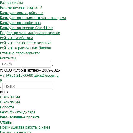
Расчёт сметы
Рекомендуем строителей
Калькуляторы и рейтинги
Калькулятор стоимости частного дома
Калькулятор газобетона
Калькулятор кровли Grand Line
Подбор цвета и материалов кровли
Рейтинг газобетона
Рейтинг полнотелого кирпича
Рейтинг керамических блоков
Статьи о строительстве
Контакты
© ООО «СтройПартнер» 2009-2026
+7 (495) 215-00-80
zakaz@st-par.ru
0
Меню
О компании
О компании
Новости
Сертификаты дилера
Реализованные проекты
Отзывы
Преимущества работы с нами
Письмо директору