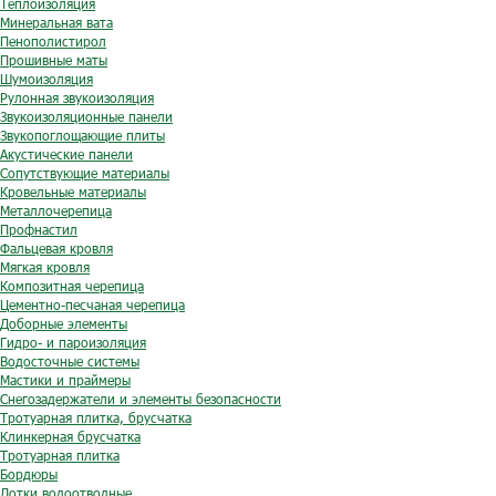
Теплоизоляция
Минеральная вата
Пенополистирол
Прошивные маты
Шумоизоляция
Рулонная звукоизоляция
Звукоизоляционные панели
Звукопоглощающие плиты
Акустические панели
Сопутствующие материалы
Кровельные материалы
Металлочерепица
Профнастил
Фальцевая кровля
Мягкая кровля
Композитная черепица
Цементно-песчаная черепица
Доборные элементы
Гидро- и пароизоляция
Водосточные системы
Мастики и праймеры
Снегозадержатели и элементы безопасности
Тротуарная плитка, брусчатка
Клинкерная брусчатка
Тротуарная плитка
Бордюры
Лотки водоотводные