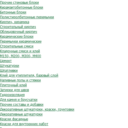
Прочие стеновые блоки
Керамзитобетонные блоки
Бетонные блоки
Полистиролбетонные перемычки
Кирпич, керамика
Строительный кирпич
Облицовочный кирпич
Керамические блоки
Перемычки керамические
Строительные смеси
Кладочные смеси и клей
М150, М200, М300, М400
Цемент
Штукатурки
Шпатлевки
Клей для утеплителя, базовый слой
Наливные полы и стяжки
Плиточный клей
Затирки для швов
Гидроизоляция
Для камня и брусчатки
Прочие составы и добавки
Декоративные штукатурки, краски, грунтовки
Декоративные штукатурки
Краски фасадные
Краски для внутренних работ