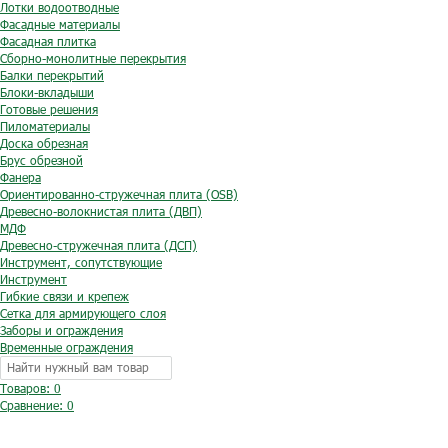
Лотки водоотводные
Фасадные материалы
Фасадная плитка
Сборно-монолитные перекрытия
Балки перекрытий
Блоки-вкладыши
Готовые решения
Пиломатериалы
Доска обрезная
Брус обрезной
Фанера
Ориентированно-стружечная плита (OSB)
Древесно-волокнистая плита (ДВП)
МДФ
Древесно-стружечная плита (ДСП)
Инструмент, сопутствующие
Инструмент
Гибкие связи и крепеж
Сетка для армирующего слоя
Заборы и ограждения
Временные ограждения
Товаров: 0
Сравнение:
0