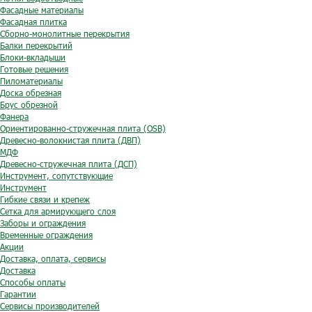
Фасадные материалы
Фасадная плитка
Сборно-монолитные перекрытия
Балки перекрытий
Блоки-вкладыши
Готовые решения
Пиломатериалы
Доска обрезная
Брус обрезной
Фанера
Ориентированно-стружечная плита (OSB)
Древесно-волокнистая плита (ДВП)
МДФ
Древесно-стружечная плита (ДСП)
Инструмент, сопутствующие
Инструмент
Гибкие связи и крепеж
Сетка для армирующего слоя
Заборы и ограждения
Временные ограждения
Акции
Доставка, оплата, сервисы
Доставка
Способы оплаты
Гарантии
Сервисы производителей