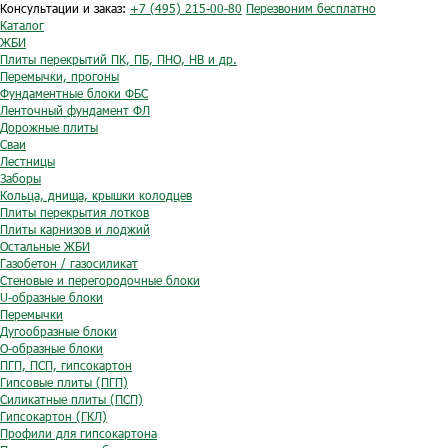
Консультации и заказ:
+7 (495) 215-00-80
Перезвоним бесплатно
Каталог
ЖБИ
Плиты перекрытий ПК, ПБ, ПНО, НВ и др.
Перемычки, прогоны
Фундаментные блоки ФБС
Ленточный фундамент ФЛ
Дорожные плиты
Сваи
Лестницы
Заборы
Кольца, днища, крышки колодцев
Плиты перекрытия лотков
Плиты карнизов и лоджий
Остальные ЖБИ
Газобетон / газосиликат
Стеновые и перегородочные блоки
U-образные блоки
Перемычки
Дугообразные блоки
O-образные блоки
ПГП, ПСП, гипсокартон
Гипсовые плиты (ПГП)
Силикатные плиты (ПСП)
Гипсокартон (ГКЛ)
Профили для гипсокартона