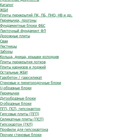
Каталог
ЖБИ
Плиты перекрытий ПК, ПБ, ПНО, НВ и др.
Перемычки, прогоны
Фундаментные блоки ФБС
Ленточный фундамент ФЛ
Дорожные плиты
Сваи
Лестницы
Заборы
Кольца, днища, крышки колодцев
Плиты перекрытия лотков
Плиты карнизов и лоджий
Остальные ЖБИ
Газобетон / газосиликат
Стеновые и перегородочные блоки
U-образные блоки
Перемычки
Дугообразные блоки
O-образные блоки
ПГП, ПСП, гипсокартон
Гипсовые плиты (ПГП)
Силикатные плиты (ПСП)
Гипсокартон (ГКЛ)
Профили для гипсокартона
Прочие стеновые блоки