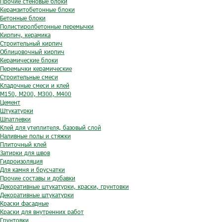
Прочие стеновые блоки
Керамзитобетонные блоки
Бетонные блоки
Полистиролбетонные перемычки
Кирпич, керамика
Строительный кирпич
Облицовочный кирпич
Керамические блоки
Перемычки керамические
Строительные смеси
Кладочные смеси и клей
М150, М200, М300, М400
Цемент
Штукатурки
Шпатлевки
Клей для утеплителя, базовый слой
Наливные полы и стяжки
Плиточный клей
Затирки для швов
Гидроизоляция
Для камня и брусчатки
Прочие составы и добавки
Декоративные штукатурки, краски, грунтовки
Декоративные штукатурки
Краски фасадные
Краски для внутренних работ
Грунтовки