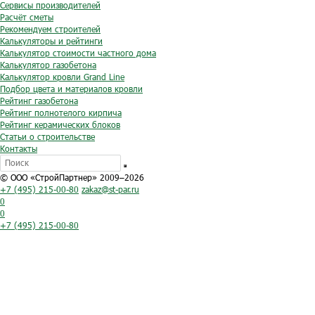
Сервисы производителей
Расчёт сметы
Рекомендуем строителей
Калькуляторы и рейтинги
Калькулятор стоимости частного дома
Калькулятор газобетона
Калькулятор кровли Grand Line
Подбор цвета и материалов кровли
Рейтинг газобетона
Рейтинг полнотелого кирпича
Рейтинг керамических блоков
Статьи о строительстве
Контакты
© ООО «СтройПартнер» 2009–2026
+7 (495) 215-00-80
zakaz@st-par.ru
0
0
+7 (495) 215-00-80