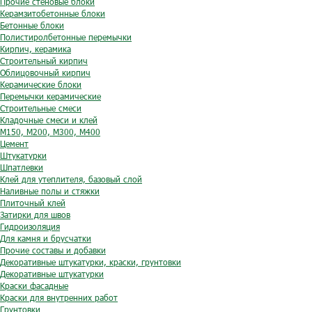
Прочие стеновые блоки
Керамзитобетонные блоки
Бетонные блоки
Полистиролбетонные перемычки
Кирпич, керамика
Строительный кирпич
Облицовочный кирпич
Керамические блоки
Перемычки керамические
Строительные смеси
Кладочные смеси и клей
М150, М200, М300, М400
Цемент
Штукатурки
Шпатлевки
Клей для утеплителя, базовый слой
Наливные полы и стяжки
Плиточный клей
Затирки для швов
Гидроизоляция
Для камня и брусчатки
Прочие составы и добавки
Декоративные штукатурки, краски, грунтовки
Декоративные штукатурки
Краски фасадные
Краски для внутренних работ
Грунтовки