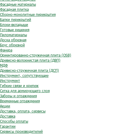
Фасадные материалы
Фасадная плитка
Сборно-монолитные перекрытия
Балки перекрытий
Блоки-вкладыши
Готовые решения
Пиломатериалы
Доска обрезная
Брус обрезной
Фанера
Ориентированно-стружечная плита (OSB)
Древесно-волокнистая плита (ДВП)
МДФ
Древесно-стружечная плита (ДСП)
Инструмент, сопутствующие
Инструмент
Гибкие связи и крепеж
Сетка для армирующего слоя
Заборы и ограждения
Временные ограждения
Акции
Доставка, оплата, сервисы
Доставка
Способы оплаты
Гарантии
Сервисы производителей