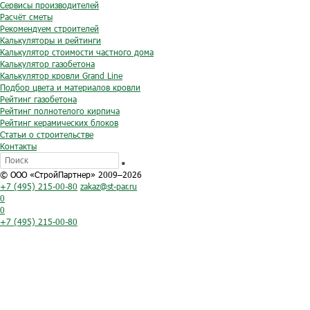
Сервисы производителей
Расчёт сметы
Рекомендуем строителей
Калькуляторы и рейтинги
Калькулятор стоимости частного дома
Калькулятор газобетона
Калькулятор кровли Grand Line
Подбор цвета и материалов кровли
Рейтинг газобетона
Рейтинг полнотелого кирпича
Рейтинг керамических блоков
Статьи о строительстве
Контакты
© ООО «СтройПартнер» 2009–2026
+7 (495) 215-00-80
zakaz@st-par.ru
0
0
+7 (495) 215-00-80