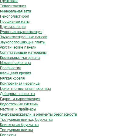
Грунтовки
Теплоизоляция
Минеральная вата
Пенополистирол
Прошивные маты
Шумоизоляция
Рулонная звукоизоляция
Звукоизоляционные панели
Звукопоглощающие плиты
Акустические панели
Сопутствующие материалы
Кровельные материалы
Металлочерепица
Профнастил
Фальцевая кровля
Мягкая кровля
Композитная черепица
Цементно-песчаная черепица
Доборные элементы
Гидро- и пароизоляция
Водосточные системы
Мастики и праймеры
Снегозадержатели и элементы безопасности
Тротуарная плитка, брусчатка
Клинкерная брусчатка
Тротуарная плитка
Бордюры