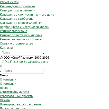
Расчёт сметы
Рекомендуем строителей
Калькуляторы и рейтинги
Калькулятор стоимости частного дома
Калькулятор газобетона
Калькулятор кровли Grand Line
Подбор цвета и материалов кровли
Рейтинг газобетона
Рейтинг полнотелого кирпича
Рейтинг керамических блоков
Статьи о строительстве
Контакты
© ООО «СтройПартнер» 2009-2026
+7 (495) 215-00-80
zakaz@st-par.ru
0
Меню
О компании
О компании
Новости
Сертификаты дилера
Реализованные проекты
Отзывы
Преимущества работы с нами
Письмо директору