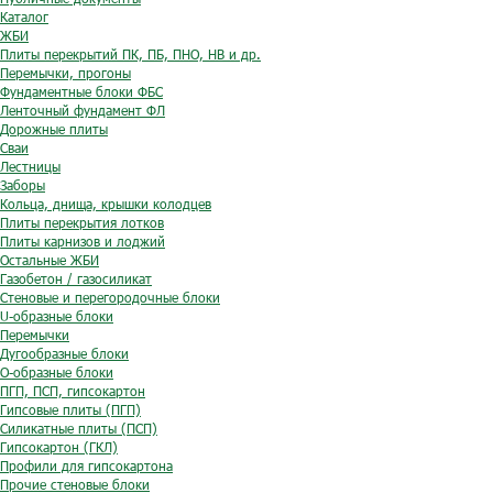
Каталог
ЖБИ
Плиты перекрытий ПК, ПБ, ПНО, НВ и др.
Перемычки, прогоны
Фундаментные блоки ФБС
Ленточный фундамент ФЛ
Дорожные плиты
Сваи
Лестницы
Заборы
Кольца, днища, крышки колодцев
Плиты перекрытия лотков
Плиты карнизов и лоджий
Остальные ЖБИ
Газобетон / газосиликат
Стеновые и перегородочные блоки
U-образные блоки
Перемычки
Дугообразные блоки
O-образные блоки
ПГП, ПСП, гипсокартон
Гипсовые плиты (ПГП)
Силикатные плиты (ПСП)
Гипсокартон (ГКЛ)
Профили для гипсокартона
Прочие стеновые блоки