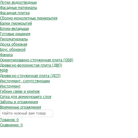
Лотки водоотводные
Фасадные материалы
Фасадная плитка
Сборно-монолитные перекрытия
Балки перекрытий
Блоки-вкладыши
Готовые решения
Пиломатериалы
Доска обрезная
Брус обрезной
Фанера
Ориентированно-стружечная плита (OSB)
Древесно-волокнистая плита (ДВП)
МДФ
Древесно-стружечная плита (ДСП)
Инструмент, сопутствующие
Инструмент
Гибкие связи и крепеж
Сетка для армирующего слоя
Заборы и ограждения
Временные ограждения
Товаров: 0
Сравнение:
0