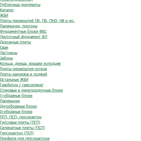
Публичные документы
Каталог
ЖБИ
Плиты перекрытий ПК, ПБ, ПНО, НВ и др.
Перемычки, прогоны
Фундаментные блоки ФБС
Ленточный фундамент ФЛ
Дорожные плиты
Сваи
Лестницы
Заборы
Кольца, днища, крышки колодцев
Плиты перекрытия лотков
Плиты карнизов и лоджий
Остальные ЖБИ
Газобетон / газосиликат
Стеновые и перегородочные блоки
U-образные блоки
Перемычки
Дугообразные блоки
O-образные блоки
ПГП, ПСП, гипсокартон
Гипсовые плиты (ПГП)
Силикатные плиты (ПСП)
Гипсокартон (ГКЛ)
Профили для гипсокартона