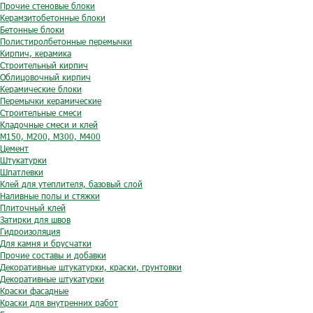
Прочие стеновые блоки
Керамзитобетонные блоки
Бетонные блоки
Полистиролбетонные перемычки
Кирпич, керамика
Строительный кирпич
Облицовочный кирпич
Керамические блоки
Перемычки керамические
Строительные смеси
Кладочные смеси и клей
М150, М200, М300, М400
Цемент
Штукатурки
Шпатлевки
Клей для утеплителя, базовый слой
Наливные полы и стяжки
Плиточный клей
Затирки для швов
Гидроизоляция
Для камня и брусчатки
Прочие составы и добавки
Декоративные штукатурки, краски, грунтовки
Декоративные штукатурки
Краски фасадные
Краски для внутренних работ