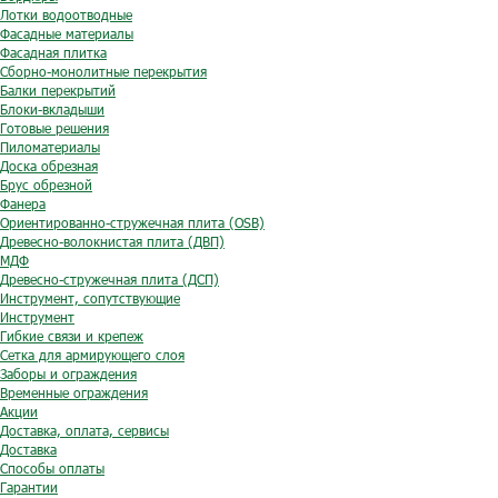
Лотки водоотводные
Фасадные материалы
Фасадная плитка
Сборно-монолитные перекрытия
Балки перекрытий
Блоки-вкладыши
Готовые решения
Пиломатериалы
Доска обрезная
Брус обрезной
Фанера
Ориентированно-стружечная плита (OSB)
Древесно-волокнистая плита (ДВП)
МДФ
Древесно-стружечная плита (ДСП)
Инструмент, сопутствующие
Инструмент
Гибкие связи и крепеж
Сетка для армирующего слоя
Заборы и ограждения
Временные ограждения
Акции
Доставка, оплата, сервисы
Доставка
Способы оплаты
Гарантии