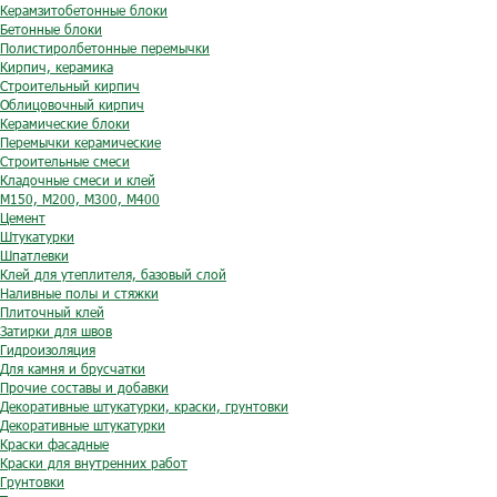
Керамзитобетонные блоки
Бетонные блоки
Полистиролбетонные перемычки
Кирпич, керамика
Строительный кирпич
Облицовочный кирпич
Керамические блоки
Перемычки керамические
Строительные смеси
Кладочные смеси и клей
М150, М200, М300, М400
Цемент
Штукатурки
Шпатлевки
Клей для утеплителя, базовый слой
Наливные полы и стяжки
Плиточный клей
Затирки для швов
Гидроизоляция
Для камня и брусчатки
Прочие составы и добавки
Декоративные штукатурки, краски, грунтовки
Декоративные штукатурки
Краски фасадные
Краски для внутренних работ
Грунтовки