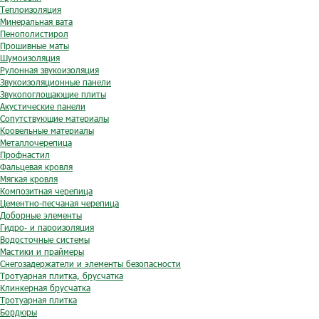
Теплоизоляция
Минеральная вата
Пенополистирол
Прошивные маты
Шумоизоляция
Рулонная звукоизоляция
Звукоизоляционные панели
Звукопоглощающие плиты
Акустические панели
Сопутствующие материалы
Кровельные материалы
Металлочерепица
Профнастил
Фальцевая кровля
Мягкая кровля
Композитная черепица
Цементно-песчаная черепица
Доборные элементы
Гидро- и пароизоляция
Водосточные системы
Мастики и праймеры
Снегозадержатели и элементы безопасности
Тротуарная плитка, брусчатка
Клинкерная брусчатка
Тротуарная плитка
Бордюры