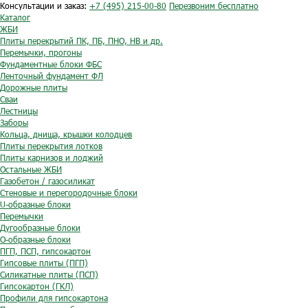
Консультации и заказ:
+7 (495) 215-00-80
Перезвоним бесплатно
Каталог
ЖБИ
Плиты перекрытий ПК, ПБ, ПНО, НВ и др.
Перемычки, прогоны
Фундаментные блоки ФБС
Ленточный фундамент ФЛ
Дорожные плиты
Сваи
Лестницы
Заборы
Кольца, днища, крышки колодцев
Плиты перекрытия лотков
Плиты карнизов и лоджий
Остальные ЖБИ
Газобетон / газосиликат
Стеновые и перегородочные блоки
U-образные блоки
Перемычки
Дугообразные блоки
O-образные блоки
ПГП, ПСП, гипсокартон
Гипсовые плиты (ПГП)
Силикатные плиты (ПСП)
Гипсокартон (ГКЛ)
Профили для гипсокартона