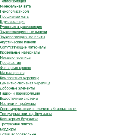
Теплоизоляция
Минеральная вата
Пенополистирол
Прошивные маты
Шумоизоляция
Рулонная звукоизоляция
Звукоизоляционные панели
Звукопоглощающие плиты
Акустические панели
Сопутствующие материалы
Кровельные материалы
Металлочерепица
Профнастил
Фальцевая кровля
Мягкая кровля
Композитная черепица
Цементно-песчаная черепица
Доборные элементы
Гидро- и пароизоляция
Водосточные системы
Мастики и праймеры
Снегозадержатели и элементы безопасности
Тротуарная плитка, брусчатка
Клинкерная брусчатка
Тротуарная плитка
Бордюры
Лотки водоотводные