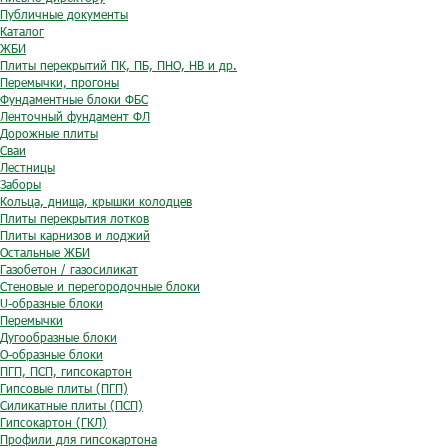
Публичные документы
Каталог
ЖБИ
Плиты перекрытий ПК, ПБ, ПНО, НВ и др.
Перемычки, прогоны
Фундаментные блоки ФБС
Ленточный фундамент ФЛ
Дорожные плиты
Сваи
Лестницы
Заборы
Кольца, днища, крышки колодцев
Плиты перекрытия лотков
Плиты карнизов и лоджий
Остальные ЖБИ
Газобетон / газосиликат
Стеновые и перегородочные блоки
U-образные блоки
Перемычки
Дугообразные блоки
O-образные блоки
ПГП, ПСП, гипсокартон
Гипсовые плиты (ПГП)
Силикатные плиты (ПСП)
Гипсокартон (ГКЛ)
Профили для гипсокартона