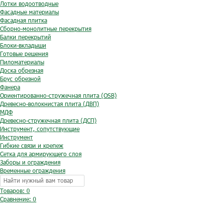
Лотки водоотводные
Фасадные материалы
Фасадная плитка
Сборно-монолитные перекрытия
Балки перекрытий
Блоки-вкладыши
Готовые решения
Пиломатериалы
Доска обрезная
Брус обрезной
Фанера
Ориентированно-стружечная плита (OSB)
Древесно-волокнистая плита (ДВП)
МДФ
Древесно-стружечная плита (ДСП)
Инструмент, сопутствующие
Инструмент
Гибкие связи и крепеж
Сетка для армирующего слоя
Заборы и ограждения
Временные ограждения
Товаров: 0
Сравнение:
0