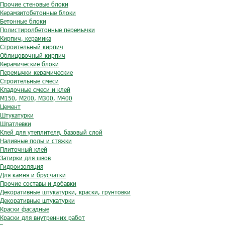
Прочие стеновые блоки
Керамзитобетонные блоки
Бетонные блоки
Полистиролбетонные перемычки
Кирпич, керамика
Строительный кирпич
Облицовочный кирпич
Керамические блоки
Перемычки керамические
Строительные смеси
Кладочные смеси и клей
М150, М200, М300, М400
Цемент
Штукатурки
Шпатлевки
Клей для утеплителя, базовый слой
Наливные полы и стяжки
Плиточный клей
Затирки для швов
Гидроизоляция
Для камня и брусчатки
Прочие составы и добавки
Декоративные штукатурки, краски, грунтовки
Декоративные штукатурки
Краски фасадные
Краски для внутренних работ