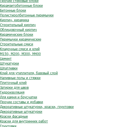
Прочие стеновые блоки
Керамзитобетонные блоки
Бетонные блоки
Полистиролбетонные перемычки
Кирпич, керамика
Строительный кирпич
Облицовочный кирпич
Керамические блоки
Перемычки керамические
Строительные смеси
Кладочные смеси и клей
М150, М200, М300, М400
Цемент
Штукатурки
Шпатлевки
Клей для утеплителя, базовый слой
Наливные полы и стяжки
Плиточный клей
Затирки для швов
Гидроизоляция
Для камня и брусчатки
Прочие составы и добавки
Декоративные штукатурки, краски, грунтовки
Декоративные штукатурки
Краски фасадные
Краски для внутренних работ
Грунтовки