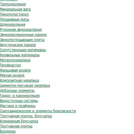
Теплоизоляция
Минеральная вата
Пенополистирол
Прошивные маты
Шумоизоляция
Рулонная звукоизоляция
Звукоизоляционные панели
Звукопоглощающие плиты
Акустические панели
Сопутствующие материалы
Кровельные материалы
Металлочерепица
Профнастил
Фальцевая кровля
Мягкая кровля
Композитная черепица
Цементно-песчаная черепица
Доборные элементы
Гидро- и пароизоляция
Водосточные системы
Мастики и праймеры
Снегозадержатели и элементы безопасности
Тротуарная плитка, брусчатка
Клинкерная брусчатка
Тротуарная плитка
Бордюры