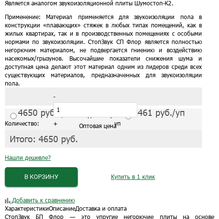
Является аналогом звукоизоляционной плиты Шумостоп-К2.
Применение:
Материал применяется для звукоизоляции пола в
конструкции «плавающих» стяжек в любых типах помещений, как в
жилых квартирах, так и в производственных помещениях с особыми
нормами по звукоизоляции. СтопЗвук СП Флор является полностью
негорючим материалом, не подвергается гниению и воздействию
насекомых/грызунов. Высочайшие показатели снижения шума и
доступная цена делают этот материал одним из лидеров среди всех
существующих материалов, предназначенных для звукоизоляции
пола.
-
4650
руб./уп
4461
руб./уп
С завода от 1 упак.
Количество:
+
уп
Оптовая цена
Итого:
4650
руб.
Нашли дешевле?
В КОРЗИНУ
Купить в 1 клик
Добавить к сравнению
Характеристики
Описание
Доставка и оплата
СтопЗвук БП Флор — это упругие негорючие плиты на основе