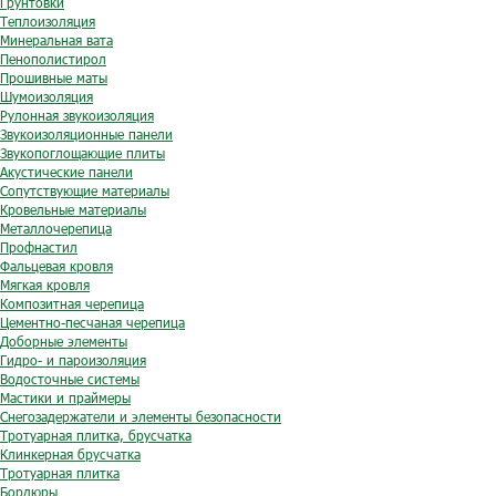
Грунтовки
Теплоизоляция
Минеральная вата
Пенополистирол
Прошивные маты
Шумоизоляция
Рулонная звукоизоляция
Звукоизоляционные панели
Звукопоглощающие плиты
Акустические панели
Сопутствующие материалы
Кровельные материалы
Металлочерепица
Профнастил
Фальцевая кровля
Мягкая кровля
Композитная черепица
Цементно-песчаная черепица
Доборные элементы
Гидро- и пароизоляция
Водосточные системы
Мастики и праймеры
Снегозадержатели и элементы безопасности
Тротуарная плитка, брусчатка
Клинкерная брусчатка
Тротуарная плитка
Бордюры