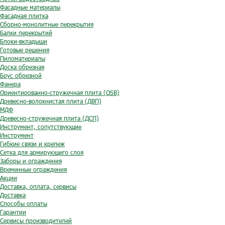
Фасадные материалы
Фасадная плитка
Сборно-монолитные перекрытия
Балки перекрытий
Блоки-вкладыши
Готовые решения
Пиломатериалы
Доска обрезная
Брус обрезной
Фанера
Ориентированно-стружечная плита (OSB)
Древесно-волокнистая плита (ДВП)
МДФ
Древесно-стружечная плита (ДСП)
Инструмент, сопутствующие
Инструмент
Гибкие связи и крепеж
Сетка для армирующего слоя
Заборы и ограждения
Временные ограждения
Акции
Доставка, оплата, сервисы
Доставка
Способы оплаты
Гарантии
Сервисы производителей