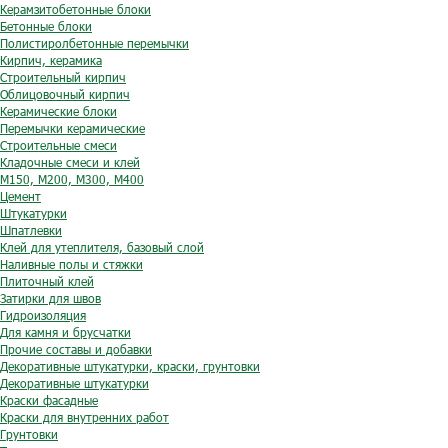
Керамзитобетонные блоки
Бетонные блоки
Полистиролбетонные перемычки
Кирпич, керамика
Строительный кирпич
Облицовочный кирпич
Керамические блоки
Перемычки керамические
Строительные смеси
Кладочные смеси и клей
М150, М200, М300, М400
Цемент
Штукатурки
Шпатлевки
Клей для утеплителя, базовый слой
Наливные полы и стяжки
Плиточный клей
Затирки для швов
Гидроизоляция
Для камня и брусчатки
Прочие составы и добавки
Декоративные штукатурки, краски, грунтовки
Декоративные штукатурки
Краски фасадные
Краски для внутренних работ
Грунтовки