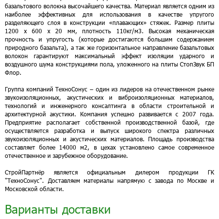
базальтового волокна высочайшего качества. Материал является одним из
наиболее эффективных для использования в качестве упругого
разделяющего слоя в конструкции «плавающих» стяжек. Размер плиты
1200 х 600 х 20 мм, плотность 110кг/м3. Высокая механическая
прочность и упругость (которые достигаются большим содержанием
природного базальта), а так же горизонтальное направление базальтовых
волокон гарантируют максимальный эффект изоляции ударного и
воздушного шума конструкциями пола, уложенного на плиты СтопЗвук БП
Флор.
Группа компаний ТехноСонус – один из лидеров на отечественном рынке
звукоизоляционных, акустических и виброизоляционных материалов,
технологий и инженерного консалтинга в области строительной и
архитектурной акустики. Компания успешно развивается с 2007 года.
Предприятие располагает собственной производственной базой, где
осуществляется разработка и выпуск широкого спектра различных
звукоизоляционных и акустических материалов. Площадь производства
составляет более 14000 м2, в цехах установлено самое современное
отечественное и зарубежное оборудование.
СтройПартнёр является официальным дилером продукции ГК
"ТехноСонус". Доставляем материалы напрямую с завода по Москве и
Московской области.
Варианты доставки