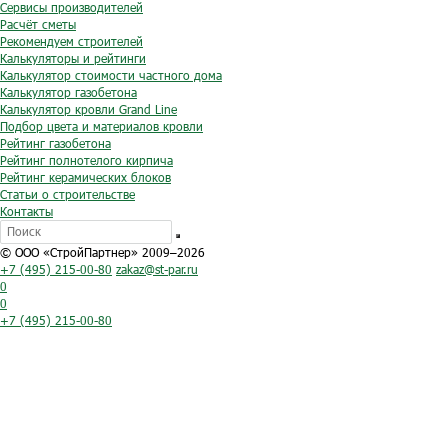
Сервисы производителей
Расчёт сметы
Рекомендуем строителей
Калькуляторы и рейтинги
Калькулятор стоимости частного дома
Калькулятор газобетона
Калькулятор кровли Grand Line
Подбор цвета и материалов кровли
Рейтинг газобетона
Рейтинг полнотелого кирпича
Рейтинг керамических блоков
Статьи о строительстве
Контакты
© ООО «СтройПартнер» 2009–2026
+7 (495) 215-00-80
zakaz@st-par.ru
0
0
+7 (495) 215-00-80