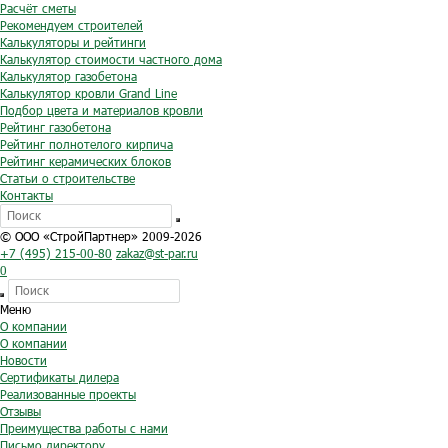
Расчёт сметы
Рекомендуем строителей
Калькуляторы и рейтинги
Калькулятор стоимости частного дома
Калькулятор газобетона
Калькулятор кровли Grand Line
Подбор цвета и материалов кровли
Рейтинг газобетона
Рейтинг полнотелого кирпича
Рейтинг керамических блоков
Статьи о строительстве
Контакты
© ООО «СтройПартнер» 2009-2026
+7 (495) 215-00-80
zakaz@st-par.ru
0
Меню
О компании
О компании
Новости
Сертификаты дилера
Реализованные проекты
Отзывы
Преимущества работы с нами
Письмо директору