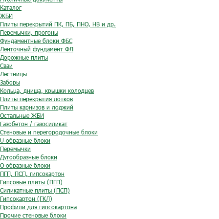
Каталог
ЖБИ
Плиты перекрытий ПК, ПБ, ПНО, НВ и др.
Перемычки, прогоны
Фундаментные блоки ФБС
Ленточный фундамент ФЛ
Дорожные плиты
Сваи
Лестницы
Заборы
Кольца, днища, крышки колодцев
Плиты перекрытия лотков
Плиты карнизов и лоджий
Остальные ЖБИ
Газобетон / газосиликат
Стеновые и перегородочные блоки
U-образные блоки
Перемычки
Дугообразные блоки
O-образные блоки
ПГП, ПСП, гипсокартон
Гипсовые плиты (ПГП)
Силикатные плиты (ПСП)
Гипсокартон (ГКЛ)
Профили для гипсокартона
Прочие стеновые блоки