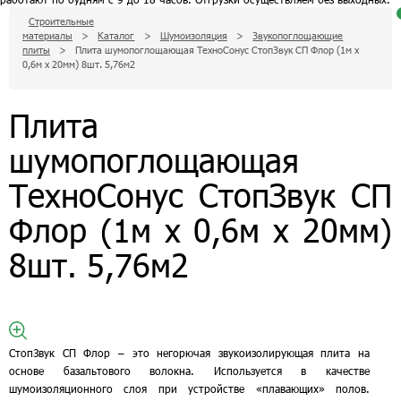
Строительные
материалы
>
Каталог
>
Шумоизоляция
>
Звукопоглощающие
д
плиты
>
Плита шумопоглощающая ТехноСонус СтопЗвук СП Флор (1м х
п
к
0,6м х 20мм) 8шт. 5,76м2
п
з
Плита
с
шумопоглощающая
0
р
п
д
ТехноСонус СтопЗвук СП
з
Флор (1м х 0,6м х 20мм)
8шт. 5,76м2
СтопЗвук СП Флор – это негорючая звукоизолирующая плита на
основе базальтового волокна. Используется в качестве
шумоизоляционного слоя при устройстве «плавающих» полов.