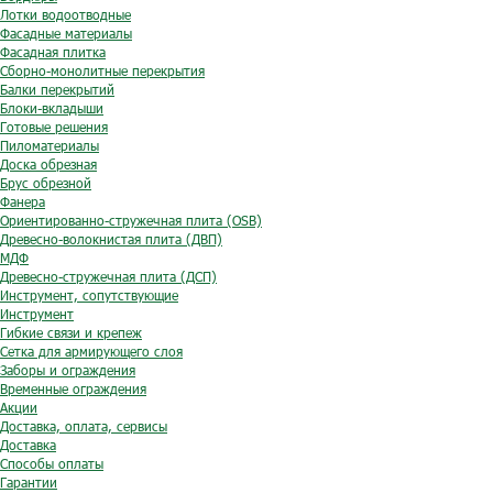
Лотки водоотводные
Фасадные материалы
Фасадная плитка
Сборно-монолитные перекрытия
Балки перекрытий
Блоки-вкладыши
Готовые решения
Пиломатериалы
Доска обрезная
Брус обрезной
Фанера
Ориентированно-стружечная плита (OSB)
Древесно-волокнистая плита (ДВП)
МДФ
Древесно-стружечная плита (ДСП)
Инструмент, сопутствующие
Инструмент
Гибкие связи и крепеж
Сетка для армирующего слоя
Заборы и ограждения
Временные ограждения
Акции
Доставка, оплата, сервисы
Доставка
Способы оплаты
Гарантии