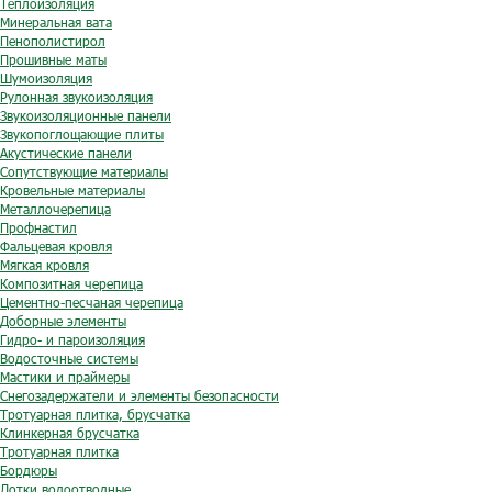
Теплоизоляция
Минеральная вата
Пенополистирол
Прошивные маты
Шумоизоляция
Рулонная звукоизоляция
Звукоизоляционные панели
Звукопоглощающие плиты
Акустические панели
Сопутствующие материалы
Кровельные материалы
Металлочерепица
Профнастил
Фальцевая кровля
Мягкая кровля
Композитная черепица
Цементно-песчаная черепица
Доборные элементы
Гидро- и пароизоляция
Водосточные системы
Мастики и праймеры
Снегозадержатели и элементы безопасности
Тротуарная плитка, брусчатка
Клинкерная брусчатка
Тротуарная плитка
Бордюры
Лотки водоотводные