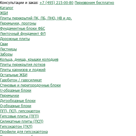
Консультации и заказ:
+7 (495) 215-00-80
Перезвоним бесплатно
Каталог
ЖБИ
Плиты перекрытий ПК, ПБ, ПНО, НВ и др.
Перемычки, прогоны
Фундаментные блоки ФБС
Ленточный фундамент ФЛ
Дорожные плиты
Сваи
Лестницы
Заборы
Кольца, днища, крышки колодцев
Плиты перекрытия лотков
Плиты карнизов и лоджий
Остальные ЖБИ
Газобетон / газосиликат
Стеновые и перегородочные блоки
U-образные блоки
Перемычки
Дугообразные блоки
O-образные блоки
ПГП, ПСП, гипсокартон
Гипсовые плиты (ПГП)
Силикатные плиты (ПСП)
Гипсокартон (ГКЛ)
Профили для гипсокартона