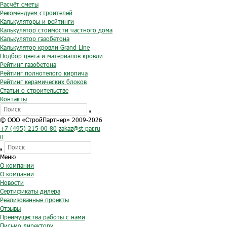
Расчёт сметы
Рекомендуем строителей
Калькуляторы и рейтинги
Калькулятор стоимости частного дома
Калькулятор газобетона
Калькулятор кровли Grand Line
Подбор цвета и материалов кровли
Рейтинг газобетона
Рейтинг полнотелого кирпича
Рейтинг керамических блоков
Статьи о строительстве
Контакты
© ООО «СтройПартнер» 2009-2026
+7 (495) 215-00-80
zakaz@st-par.ru
0
Меню
О компании
О компании
Новости
Сертификаты дилера
Реализованные проекты
Отзывы
Преимущества работы с нами
Письмо директору