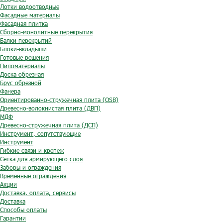
Лотки водоотводные
Фасадные материалы
Фасадная плитка
Сборно-монолитные перекрытия
Балки перекрытий
Блоки-вкладыши
Готовые решения
Пиломатериалы
Доска обрезная
Брус обрезной
Фанера
Ориентированно-стружечная плита (OSB)
Древесно-волокнистая плита (ДВП)
МДФ
Древесно-стружечная плита (ДСП)
Инструмент, сопутствующие
Инструмент
Гибкие связи и крепеж
Сетка для армирующего слоя
Заборы и ограждения
Временные ограждения
Акции
Доставка, оплата, сервисы
Доставка
Способы оплаты
Гарантии