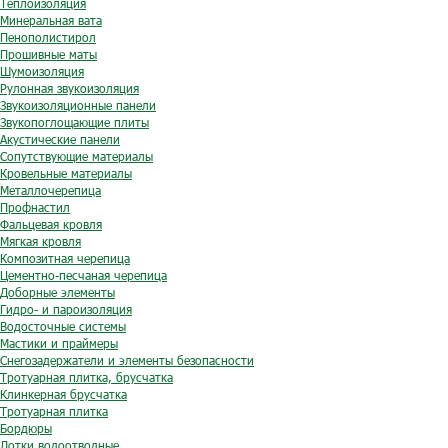
Теплоизоляция
Минеральная вата
Пенополистирол
Прошивные маты
Шумоизоляция
Рулонная звукоизоляция
Звукоизоляционные панели
Звукопоглощающие плиты
Акустические панели
Сопутствующие материалы
Кровельные материалы
Металлочерепица
Профнастил
Фальцевая кровля
Мягкая кровля
Композитная черепица
Цементно-песчаная черепица
Доборные элементы
Гидро- и пароизоляция
Водосточные системы
Мастики и праймеры
Снегозадержатели и элементы безопасности
Тротуарная плитка, брусчатка
Клинкерная брусчатка
Тротуарная плитка
Бордюры
Лотки водоотводные