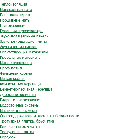
Теплоизоляция
Минеральная вата
Пенополистирол
Прошивные маты
Шумоизоляция
Рулонная звукоизоляция
Звукоизоляционные панели
Звукопоглощающие плиты
Акустические панели
Сопутствующие материалы
Кровельные материалы
Металлочерепица
Профнастил
Фальцевая кровля
Мягкая кровля
Композитная черепица
Цементно-песчаная черепица
Доборные элементы
Гидро- и пароизоляция
Водосточные системы
Мастики и праймеры
Снегозадержатели и элементы безопасности
Тротуарная плитка, брусчатка
Клинкерная брусчатка
Тротуарная плитка
Бордюры