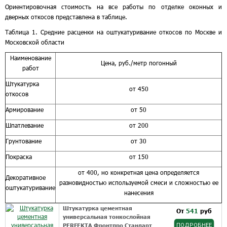
Ориентировочная стоимость на все работы по отделке оконных и
дверных откосов представлена в таблице.
Таблица 1. Средние расценки на оштукатуривание откосов по Москве и
Московской области
Наименование
Цена, руб./метр погонный
работ
Штукатурка
от 450
откосов
Армирование
от 50
Шпатлевание
от 200
Грунтование
от 30
Покраска
от 150
от 400, но конкретная цена определяется
Декоративное
разновидностью используемой смеси и сложностью ее
оштукатуривание
нанесения
Штукатурка цементная
От
541
руб
универсальная тонкослойная
PERFEKTA Фронтпро Стандарт
ПОДРОБНЕЕ