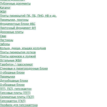
Публичные документы
Каталог
ЖБИ
Плиты перекрытий ПК, ПБ, ПНО, НВ и др.
Перемычки, прогоны
Фундаментные блоки ФБС
Ленточный фундамент ФЛ
Дорожные плиты
Сваи
Лестницы
Заборы
Кольца, днища, крышки колодцев
Плиты перекрытия лотков
Плиты карнизов и лоджий
Остальные ЖБИ
Газобетон / газосиликат
Стеновые и перегородочные блоки
U-образные блоки
Перемычки
Дугообразные блоки
O-образные блоки
ПГП, ПСП, гипсокартон
Гипсовые плиты (ПГП)
Силикатные плиты (ПСП)
Гипсокартон (ГКЛ)
Профили для гипсокартона