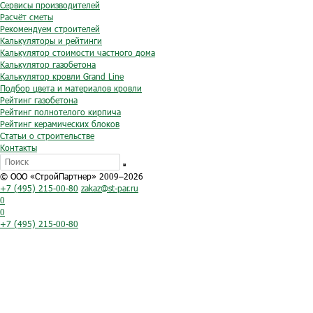
Сервисы производителей
Расчёт сметы
Рекомендуем строителей
Калькуляторы и рейтинги
Калькулятор стоимости частного дома
Калькулятор газобетона
Калькулятор кровли Grand Line
Подбор цвета и материалов кровли
Рейтинг газобетона
Рейтинг полнотелого кирпича
Рейтинг керамических блоков
Статьи о строительстве
Контакты
© ООО «СтройПартнер» 2009–2026
+7 (495) 215-00-80
zakaz@st-par.ru
0
0
+7 (495) 215-00-80