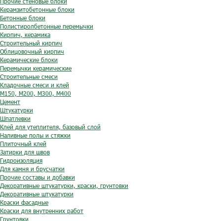
Прочие стеновые блоки
Керамзитобетонные блоки
Бетонные блоки
Полистиролбетонные перемычки
Кирпич, керамика
Строительный кирпич
Облицовочный кирпич
Керамические блоки
Перемычки керамические
Строительные смеси
Кладочные смеси и клей
М150, М200, М300, М400
Цемент
Штукатурки
Шпатлевки
Клей для утеплителя, базовый слой
Наливные полы и стяжки
Плиточный клей
Затирки для швов
Гидроизоляция
Для камня и брусчатки
Прочие составы и добавки
Декоративные штукатурки, краски, грунтовки
Декоративные штукатурки
Краски фасадные
Краски для внутренних работ
Грунтовки