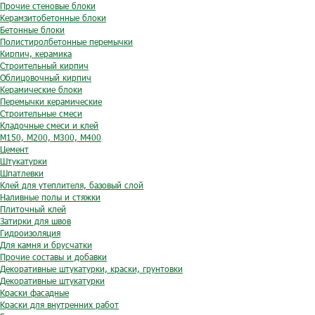
Прочие стеновые блоки
Керамзитобетонные блоки
Бетонные блоки
Полистиролбетонные перемычки
Кирпич, керамика
Строительный кирпич
Облицовочный кирпич
Керамические блоки
Перемычки керамические
Строительные смеси
Кладочные смеси и клей
М150, М200, М300, М400
Цемент
Штукатурки
Шпатлевки
Клей для утеплителя, базовый слой
Наливные полы и стяжки
Плиточный клей
Затирки для швов
Гидроизоляция
Для камня и брусчатки
Прочие составы и добавки
Декоративные штукатурки, краски, грунтовки
Декоративные штукатурки
Краски фасадные
Краски для внутренних работ