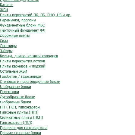
Каталог
ЖБИ
Плиты перекрытий ПК, ПБ, ПНО, НВ и др.
Перемычки, прогоны
Фундаментные блоки ФБС
Ленточный фундамент ФЛ
Дорожные плиты
Сваи
Лестницы
Заборы
Кольца, днища, крышки колодцев
Плиты перекрытия лотков
Плиты карнизов и лоджий
Остальные ЖБИ
Газобетон / газосиликат
Стеновые и перегородочные блоки
U-образные блоки
Перемычки
Дугообразные блоки
O-образные блоки
ПГП, ПСП, гипсокартон
Гипсовые плиты (ПГП)
Силикатные плиты (ПСП)
Гипсокартон (ГКЛ)
Профили для гипсокартона
Прочие стеновые блоки