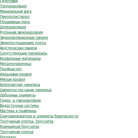
Грунтовки
Теплоизоляция
Минеральная вата
Пенополистирол
Прошивные маты
Шумоизоляция
Рулонная звукоизоляция
Звукоизоляционные панели
Звукопоглощающие плиты
Акустические панели
Сопутствующие материалы
Кровельные материалы
Металлочерепица
Профнастил
Фальцевая кровля
Мягкая кровля
Композитная черепица
Цементно-песчаная черепица
Доборные элементы
Гидро- и пароизоляция
Водосточные системы
Мастики и праймеры
Снегозадержатели и элементы безопасности
Тротуарная плитка, брусчатка
Клинкерная брусчатка
Тротуарная плитка
Бордюры