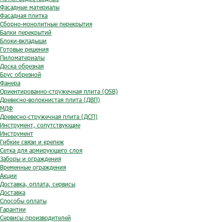
Фасадные материалы
Фасадная плитка
Сборно-монолитные перекрытия
Балки перекрытий
Блоки-вкладыши
Готовые решения
Пиломатериалы
Доска обрезная
Брус обрезной
Фанера
Ориентированно-стружечная плита (OSB)
Древесно-волокнистая плита (ДВП)
МДФ
Древесно-стружечная плита (ДСП)
Инструмент, сопутствующие
Инструмент
Гибкие связи и крепеж
Сетка для армирующего слоя
Заборы и ограждения
Временные ограждения
Акции
Доставка, оплата, сервисы
Доставка
Способы оплаты
Гарантии
Сервисы производителей