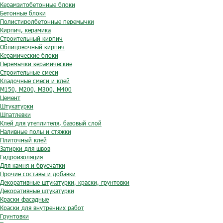
Керамзитобетонные блоки
Бетонные блоки
Полистиролбетонные перемычки
Кирпич, керамика
Строительный кирпич
Облицовочный кирпич
Керамические блоки
Перемычки керамические
Строительные смеси
Кладочные смеси и клей
М150, М200, М300, М400
Цемент
Штукатурки
Шпатлевки
Клей для утеплителя, базовый слой
Наливные полы и стяжки
Плиточный клей
Затирки для швов
Гидроизоляция
Для камня и брусчатки
Прочие составы и добавки
Декоративные штукатурки, краски, грунтовки
Декоративные штукатурки
Краски фасадные
Краски для внутренних работ
Грунтовки