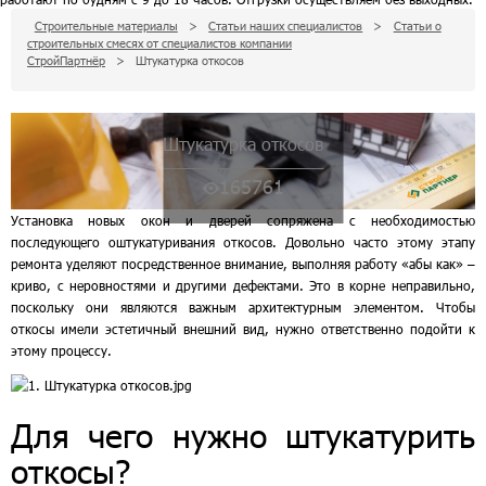
Строительные материалы
>
Статьи наших специалистов
>
Статьи о
строительных смесях от специалистов компании
СтройПартнёр
>
Штукатурка откосов
Штукатурка откосов
165761
Установка новых окон и дверей сопряжена с необходимостью
последующего оштукатуривания откосов. Довольно часто этому этапу
ремонта уделяют посредственное внимание, выполняя работу «абы как» –
криво, с неровностями и другими дефектами. Это в корне неправильно,
поскольку они являются важным архитектурным элементом. Чтобы
откосы имели эстетичный внешний вид, нужно ответственно подойти к
этому процессу.
Для чего нужно штукатурить
откосы?