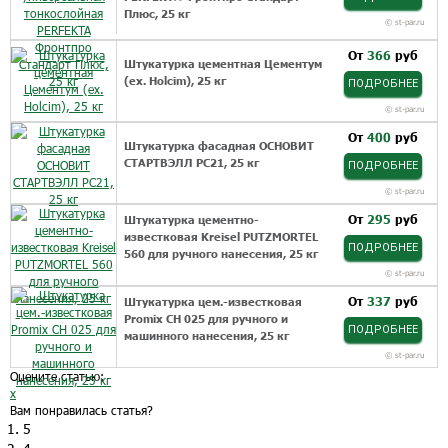
Плюс, 25 кг
©
st-par.ru
От
366
руб
Штукатурка цементная Цементум
(ex. Holcim), 25 кг
ПОДРОБНЕЕ
©
st-par.ru
От
400
руб
Штукатурка фасадная ОСНОВИТ
СТАРТВЭЛЛ PC21, 25 кг
ПОДРОБНЕЕ
©
st-par.ru
От
295
руб
Штукатурка цементно-
известковая Kreisel PUTZMORTEL
ПОДРОБНЕЕ
560 для ручного нанесения, 25 кг
©
st-par.ru
От
337
руб
Штукатурка цем.-известковая
Promix CH 025 для ручного и
ПОДРОБНЕЕ
машинного нанесения, 25 кг
©
st-par.ru
Оцените статью:
x
Вам понравилась статья?
5