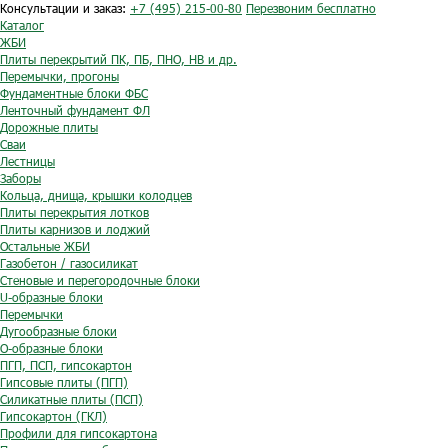
Консультации и заказ:
+7 (495) 215-00-80
Перезвоним бесплатно
Каталог
ЖБИ
Плиты перекрытий ПК, ПБ, ПНО, НВ и др.
Перемычки, прогоны
Фундаментные блоки ФБС
Ленточный фундамент ФЛ
Дорожные плиты
Сваи
Лестницы
Заборы
Кольца, днища, крышки колодцев
Плиты перекрытия лотков
Плиты карнизов и лоджий
Остальные ЖБИ
Газобетон / газосиликат
Стеновые и перегородочные блоки
U-образные блоки
Перемычки
Дугообразные блоки
O-образные блоки
ПГП, ПСП, гипсокартон
Гипсовые плиты (ПГП)
Силикатные плиты (ПСП)
Гипсокартон (ГКЛ)
Профили для гипсокартона