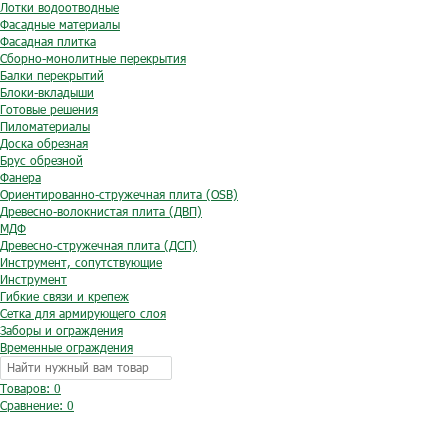
Лотки водоотводные
Фасадные материалы
Фасадная плитка
Сборно-монолитные перекрытия
Балки перекрытий
Блоки-вкладыши
Готовые решения
Пиломатериалы
Доска обрезная
Брус обрезной
Фанера
Ориентированно-стружечная плита (OSB)
Древесно-волокнистая плита (ДВП)
МДФ
Древесно-стружечная плита (ДСП)
Инструмент, сопутствующие
Инструмент
Гибкие связи и крепеж
Сетка для армирующего слоя
Заборы и ограждения
Временные ограждения
Товаров: 0
Сравнение:
0