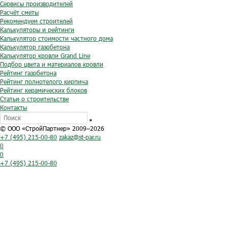
Сервисы производителей
Расчёт сметы
Рекомендуем строителей
Калькуляторы и рейтинги
Калькулятор стоимости частного дома
Калькулятор газобетона
Калькулятор кровли Grand Line
Подбор цвета и материалов кровли
Рейтинг газобетона
Рейтинг полнотелого кирпича
Рейтинг керамических блоков
Статьи о строительстве
Контакты
© ООО «СтройПартнер» 2009–2026
+7 (495) 215-00-80
zakaz@st-par.ru
0
0
+7 (495) 215-00-80