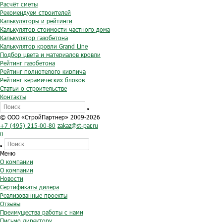
Расчёт сметы
Рекомендуем строителей
Калькуляторы и рейтинги
Калькулятор стоимости частного дома
Калькулятор газобетона
Калькулятор кровли Grand Line
Подбор цвета и материалов кровли
Рейтинг газобетона
Рейтинг полнотелого кирпича
Рейтинг керамических блоков
Статьи о строительстве
Контакты
© ООО «СтройПартнер» 2009-2026
+7 (495) 215-00-80
zakaz@st-par.ru
0
Меню
О компании
О компании
Новости
Сертификаты дилера
Реализованные проекты
Отзывы
Преимущества работы с нами
Письмо директору