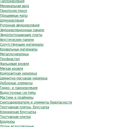
Теплоизоляция
Минеральная вата
Пенополистирол
Прошивные маты
Шумоизоляция
Рулонная звукоизоляция
Звукоизоляционные панели
Звукопоглощающие плиты
Акустические панели
Сопутствующие материалы
Кровельные материалы
Металлочерепица
Профнастил
Фальцевая кровля
Мягкая кровля
Композитная черепица
Цементно-песчаная черепица
Доборные элементы
Гидро- и пароизоляция
Водосточные системы
Мастики и праймеры
Снегозадержатели и элементы безопасности
Тротуарная плитка, брусчатка
Клинкерная брусчатка
Тротуарная плитка
Бордюры
Лотки водоотводные