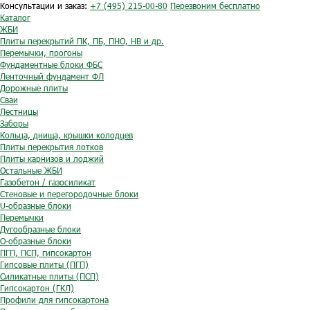
Консультации и заказ:
+7 (495) 215-00-80
Перезвоним бесплатно
Каталог
ЖБИ
Плиты перекрытий ПК, ПБ, ПНО, НВ и др.
Перемычки, прогоны
Фундаментные блоки ФБС
Ленточный фундамент ФЛ
Дорожные плиты
Сваи
Лестницы
Заборы
Кольца, днища, крышки колодцев
Плиты перекрытия лотков
Плиты карнизов и лоджий
Остальные ЖБИ
Газобетон / газосиликат
Стеновые и перегородочные блоки
U-образные блоки
Перемычки
Дугообразные блоки
O-образные блоки
ПГП, ПСП, гипсокартон
Гипсовые плиты (ПГП)
Силикатные плиты (ПСП)
Гипсокартон (ГКЛ)
Профили для гипсокартона