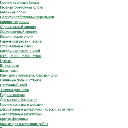
Прочие стеновые блоки
Керамзитобетонные блоки
Бетонные блоки
Полистиролбетонные перемычки
Кирпич, керамика
Строительный кирпич
Облицовочный кирпич
Керамические блоки
Перемычки керамические
Строительные смеси
Кладочные смеси и клей
М150, М200, М300, М400
Цемент
Штукатурки
Шпатлевки
Клей для утеплителя, базовый слой
Наливные полы и стяжки
Плиточный клей
Затирки для швов
Гидроизоляция
Для камня и брусчатки
Прочие составы и добавки
Декоративные штукатурки, краски, грунтовки
Декоративные штукатурки
Краски фасадные
Краски для внутренних работ