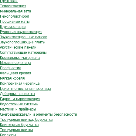
Грунтовки
Теплоизоляция
Минеральная вата
Пенополистирол
Прошивные маты
Шумоизоляция
Рулонная звукоизоляция
Звукоизоляционные панели
Звукопоглощающие плиты
Акустические панели
Сопутствующие материалы
Кровельные материалы
Металлочерепица
Профнастил
Фальцевая кровля
Мягкая кровля
Композитная черепица
Цементно-песчаная черепица
Доборные элементы
Гидро- и пароизоляция
Водосточные системы
Мастики и праймеры
Снегозадержатели и элементы безопасности
Тротуарная плитка, брусчатка
Клинкерная брусчатка
Тротуарная плитка
Бордюры