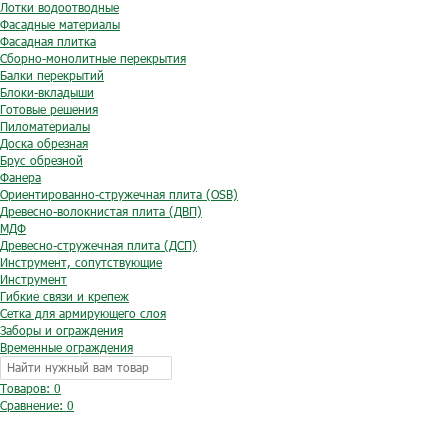
Лотки водоотводные
Фасадные материалы
Фасадная плитка
Сборно-монолитные перекрытия
Балки перекрытий
Блоки-вкладыши
Готовые решения
Пиломатериалы
Доска обрезная
Брус обрезной
Фанера
Ориентированно-стружечная плита (OSB)
Древесно-волокнистая плита (ДВП)
МДФ
Древесно-стружечная плита (ДСП)
Инструмент, сопутствующие
Инструмент
Гибкие связи и крепеж
Сетка для армирующего слоя
Заборы и ограждения
Временные ограждения
Товаров: 0
Сравнение:
0