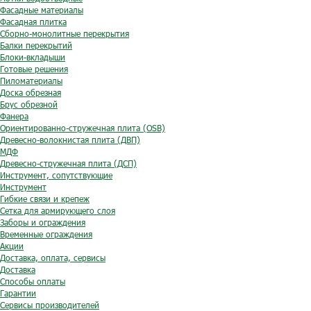
Фасадные материалы
Фасадная плитка
Сборно-монолитные перекрытия
Балки перекрытий
Блоки-вкладыши
Готовые решения
Пиломатериалы
Доска обрезная
Брус обрезной
Фанера
Ориентированно-стружечная плита (OSB)
Древесно-волокнистая плита (ДВП)
МДФ
Древесно-стружечная плита (ДСП)
Инструмент, сопутствующие
Инструмент
Гибкие связи и крепеж
Сетка для армирующего слоя
Заборы и ограждения
Временные ограждения
Акции
Доставка, оплата, сервисы
Доставка
Способы оплаты
Гарантии
Сервисы производителей