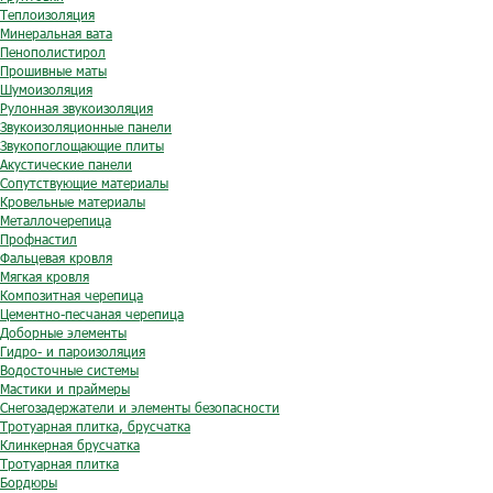
Теплоизоляция
Минеральная вата
Пенополистирол
Прошивные маты
Шумоизоляция
Рулонная звукоизоляция
Звукоизоляционные панели
Звукопоглощающие плиты
Акустические панели
Сопутствующие материалы
Кровельные материалы
Металлочерепица
Профнастил
Фальцевая кровля
Мягкая кровля
Композитная черепица
Цементно-песчаная черепица
Доборные элементы
Гидро- и пароизоляция
Водосточные системы
Мастики и праймеры
Снегозадержатели и элементы безопасности
Тротуарная плитка, брусчатка
Клинкерная брусчатка
Тротуарная плитка
Бордюры