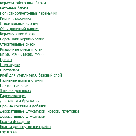
Керамзитобетонные блоки
Бетонные блоки
Полистиролбетонные перемычки
Кирпич, керамика
Строительный кирпич
Облицовочный кирпич
Керамические блоки
Перемычки керамические
Строительные смеси
Кладочные смеси и клей
М150, М200, М300, М400
Цемент
Штукатурки
Шпатлевки
Клей для утеплителя, базовый слой
Наливные полы и стяжки
Плиточный клей
Затирки для швов
Гидроизоляция
Для камня и брусчатки
Прочие составы и добавки
Декоративные штукатурки, краски, грунтовки
Декоративные штукатурки
Краски фасадные
Краски для внутренних работ
Грунтовки