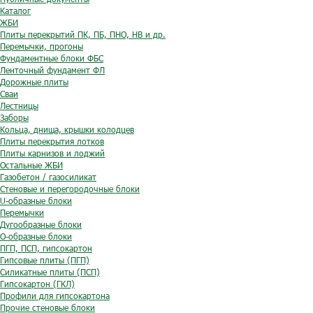
Каталог
ЖБИ
Плиты перекрытий ПК, ПБ, ПНО, НВ и др.
Перемычки, прогоны
Фундаментные блоки ФБС
Ленточный фундамент ФЛ
Дорожные плиты
Сваи
Лестницы
Заборы
Кольца, днища, крышки колодцев
Плиты перекрытия лотков
Плиты карнизов и лоджий
Остальные ЖБИ
Газобетон / газосиликат
Стеновые и перегородочные блоки
U-образные блоки
Перемычки
Дугообразные блоки
O-образные блоки
ПГП, ПСП, гипсокартон
Гипсовые плиты (ПГП)
Силикатные плиты (ПСП)
Гипсокартон (ГКЛ)
Профили для гипсокартона
Прочие стеновые блоки