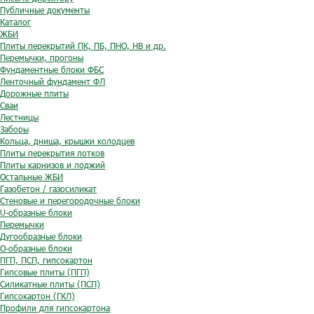
Публичные документы
Каталог
ЖБИ
Плиты перекрытий ПК, ПБ, ПНО, НВ и др.
Перемычки, прогоны
Фундаментные блоки ФБС
Ленточный фундамент ФЛ
Дорожные плиты
Сваи
Лестницы
Заборы
Кольца, днища, крышки колодцев
Плиты перекрытия лотков
Плиты карнизов и лоджий
Остальные ЖБИ
Газобетон / газосиликат
Стеновые и перегородочные блоки
U-образные блоки
Перемычки
Дугообразные блоки
O-образные блоки
ПГП, ПСП, гипсокартон
Гипсовые плиты (ПГП)
Силикатные плиты (ПСП)
Гипсокартон (ГКЛ)
Профили для гипсокартона