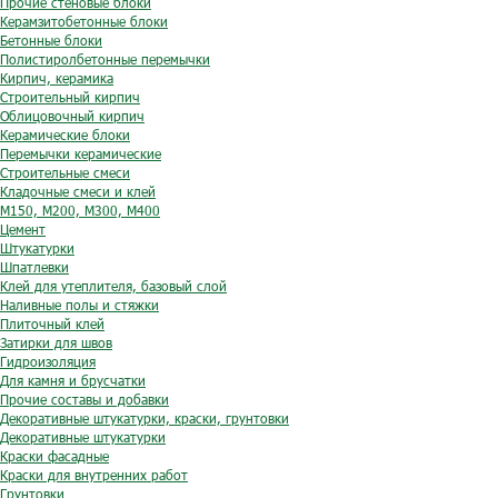
Прочие стеновые блоки
Керамзитобетонные блоки
Бетонные блоки
Полистиролбетонные перемычки
Кирпич, керамика
Строительный кирпич
Облицовочный кирпич
Керамические блоки
Перемычки керамические
Строительные смеси
Кладочные смеси и клей
М150, М200, М300, М400
Цемент
Штукатурки
Шпатлевки
Клей для утеплителя, базовый слой
Наливные полы и стяжки
Плиточный клей
Затирки для швов
Гидроизоляция
Для камня и брусчатки
Прочие составы и добавки
Декоративные штукатурки, краски, грунтовки
Декоративные штукатурки
Краски фасадные
Краски для внутренних работ
Грунтовки