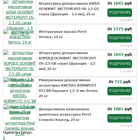
От
1043
руб
Штукатурка декоративная ШУБА
ОСНОВИТ ЭКСТЕРВЭЛЛ OS-1.5 GS
ПОДРОБНЕЕ
серая (фракция - 1,5 мм), 25 кг
©
st-par.ru
От
1575
руб
Интерьерная краска Perel
Vernice, 14 кг
ПОДРОБНЕЕ
©
st-par.ru
Штукатурка декоративная
От
1043
руб
КОРОЕД ОСНОВИТ ЭКСТЕРВЭЛЛ
OS-2.5 GK серая (фракция - 2,5
ПОДРОБНЕЕ
мм), 25 кг
©
st-par.ru
Минеральная декоративная
От
721
руб
штукатурка KREISEL KORNPUTZ
072 BR барашек 1,5-2 мм, белая,
ПОДРОБНЕЕ
25 кг
©
st-par.ru
От
1083
руб
Декоративная камешковая
цементная штукатурка Perel
ПОДРОБНЕЕ
Cemento Короед, 25 кг
©
st-par.ru
Оцените статью:
x