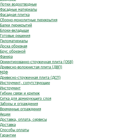
Лотки водоотводные
Фасадные материалы
Фасадная плитка
Сборно-монолитные перекрытия
Балки перекрытий
Блоки-вкладыши
Готовые решения
Пиломатериалы
Доска обрезная
Брус обрезной
Фанера
Ориентированно-стружечная плита (OSB)
Древесно-волокнистая плита (ДВП)
МДФ
Древесно-стружечная плита (ДСП)
Инструмент, сопутствующие
Инструмент
Гибкие связи и крепеж
Сетка для армирующего слоя
Заборы и ограждения
Временные ограждения
Акции
Доставка, оплата, сервисы
Доставка
Способы оплаты
Гарантии