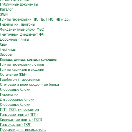
Публичные документы
Каталог
ЖБИ
Плиты перекрытий ПК, ПБ, ПНО, НВ и др.
Перемычки, прогоны
Фундаментные блоки ФБС
Ленточный фундамент ФЛ
Дорожные плиты
Сваи
Лестницы
Заборы
Кольца, днища, крышки колодцев
Плиты перекрытия лотков
Плиты карнизов и лоджий
Остальные ЖБИ
Газобетон / газосиликат
Стеновые и перегородочные блоки
U-образные блоки
Перемычки
Дугообразные блоки
O-образные блоки
ПГП, ПСП, гипсокартон
Гипсовые плиты (ПГП)
Силикатные плиты (ПСП)
Гипсокартон (ГКЛ)
Профили для гипсокартона