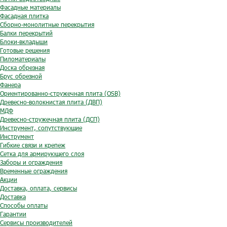
Фасадные материалы
Фасадная плитка
Сборно-монолитные перекрытия
Балки перекрытий
Блоки-вкладыши
Готовые решения
Пиломатериалы
Доска обрезная
Брус обрезной
Фанера
Ориентированно-стружечная плита (OSB)
Древесно-волокнистая плита (ДВП)
МДФ
Древесно-стружечная плита (ДСП)
Инструмент, сопутствующие
Инструмент
Гибкие связи и крепеж
Сетка для армирующего слоя
Заборы и ограждения
Временные ограждения
Акции
Доставка, оплата, сервисы
Доставка
Способы оплаты
Гарантии
Сервисы производителей