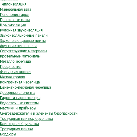
Теплоизоляция
Минеральная вата
Пенополистирол
Прошивные маты
Шумоизоляция
Рулонная звукоизоляция
Звукоизоляционные панели
Звукопоглощающие плиты
Акустические панели
Сопутствующие материалы
Кровельные материалы
Металлочерепица
Профнастил
Фальцевая кровля
Мягкая кровля
Композитная черепица
Цементно-песчаная черепица
Доборные элементы
Гидро- и пароизоляция
Водосточные системы
Мастики и праймеры
Снегозадержатели и элементы безопасности
Тротуарная плитка, брусчатка
Клинкерная брусчатка
Тротуарная плитка
Бордюры