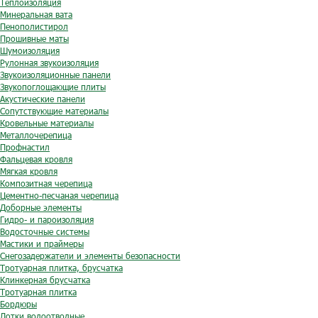
Теплоизоляция
Минеральная вата
Пенополистирол
Прошивные маты
Шумоизоляция
Рулонная звукоизоляция
Звукоизоляционные панели
Звукопоглощающие плиты
Акустические панели
Сопутствующие материалы
Кровельные материалы
Металлочерепица
Профнастил
Фальцевая кровля
Мягкая кровля
Композитная черепица
Цементно-песчаная черепица
Доборные элементы
Гидро- и пароизоляция
Водосточные системы
Мастики и праймеры
Снегозадержатели и элементы безопасности
Тротуарная плитка, брусчатка
Клинкерная брусчатка
Тротуарная плитка
Бордюры
Лотки водоотводные