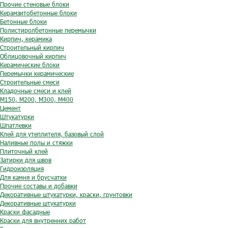
Прочие стеновые блоки
Керамзитобетонные блоки
Бетонные блоки
Полистиролбетонные перемычки
Кирпич, керамика
Строительный кирпич
Облицовочный кирпич
Керамические блоки
Перемычки керамические
Строительные смеси
Кладочные смеси и клей
М150, М200, М300, М400
Цемент
Штукатурки
Шпатлевки
Клей для утеплителя, базовый слой
Наливные полы и стяжки
Плиточный клей
Затирки для швов
Гидроизоляция
Для камня и брусчатки
Прочие составы и добавки
Декоративные штукатурки, краски, грунтовки
Декоративные штукатурки
Краски фасадные
Краски для внутренних работ