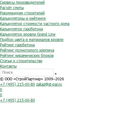
Сервисы производителей
Расчёт сметы
Рекомендуем строителей
Калькуляторы и рейтинги
Калькулятор стоимости частного дома
Калькулятор газобетона
Калькулятор кровли Grand Line
Подбор цвета и материалов кровли
Рейтинг газобетона
Рейтинг полнотелого кирпича
Рейтинг керамических блоков
Статьи о строительстве
Контакты
© ООО «СтройПартнер» 2009–2026
+7 (495) 215-00-80
zakaz@st-par.ru
0
0
+7 (495) 215-00-80