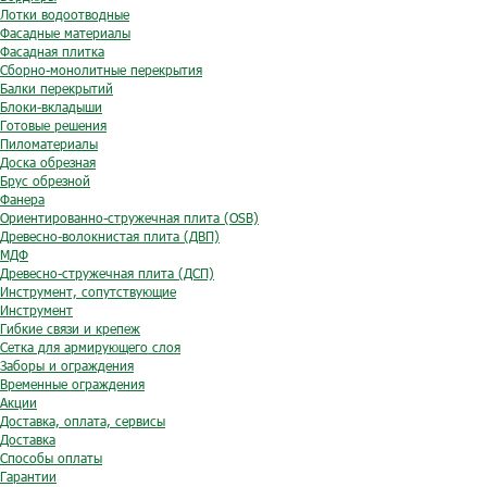
Лотки водоотводные
Фасадные материалы
Фасадная плитка
Сборно-монолитные перекрытия
Балки перекрытий
Блоки-вкладыши
Готовые решения
Пиломатериалы
Доска обрезная
Брус обрезной
Фанера
Ориентированно-стружечная плита (OSB)
Древесно-волокнистая плита (ДВП)
МДФ
Древесно-стружечная плита (ДСП)
Инструмент, сопутствующие
Инструмент
Гибкие связи и крепеж
Сетка для армирующего слоя
Заборы и ограждения
Временные ограждения
Акции
Доставка, оплата, сервисы
Доставка
Способы оплаты
Гарантии