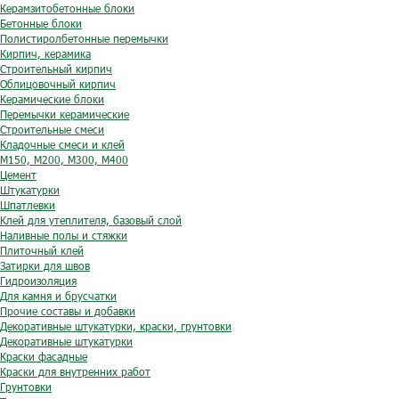
Керамзитобетонные блоки
Бетонные блоки
Полистиролбетонные перемычки
Кирпич, керамика
Строительный кирпич
Облицовочный кирпич
Керамические блоки
Перемычки керамические
Строительные смеси
Кладочные смеси и клей
М150, М200, М300, М400
Цемент
Штукатурки
Шпатлевки
Клей для утеплителя, базовый слой
Наливные полы и стяжки
Плиточный клей
Затирки для швов
Гидроизоляция
Для камня и брусчатки
Прочие составы и добавки
Декоративные штукатурки, краски, грунтовки
Декоративные штукатурки
Краски фасадные
Краски для внутренних работ
Грунтовки