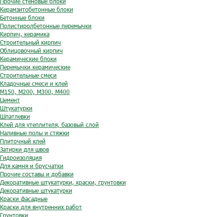
Прочие стеновые блоки
Керамзитобетонные блоки
Бетонные блоки
Полистиролбетонные перемычки
Кирпич, керамика
Строительный кирпич
Облицовочный кирпич
Керамические блоки
Перемычки керамические
Строительные смеси
Кладочные смеси и клей
М150, М200, М300, М400
Цемент
Штукатурки
Шпатлевки
Клей для утеплителя, базовый слой
Наливные полы и стяжки
Плиточный клей
Затирки для швов
Гидроизоляция
Для камня и брусчатки
Прочие составы и добавки
Декоративные штукатурки, краски, грунтовки
Декоративные штукатурки
Краски фасадные
Краски для внутренних работ
Грунтовки