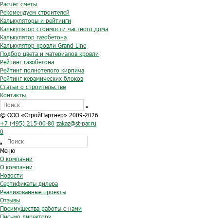
Расчёт сметы
Рекомендуем строителей
Калькуляторы и рейтинги
Калькулятор стоимости частного дома
Калькулятор газобетона
Калькулятор кровли Grand Line
Подбор цвета и материалов кровли
Рейтинг газобетона
Рейтинг полнотелого кирпича
Рейтинг керамических блоков
Статьи о строительстве
Контакты
© ООО «СтройПартнер» 2009-2026
+7 (495) 215-00-80
zakaz@st-par.ru
0
Меню
О компании
О компании
Новости
Сертификаты дилера
Реализованные проекты
Отзывы
Преимущества работы с нами
Письмо директору