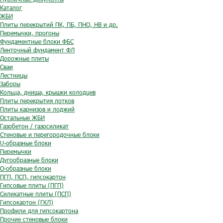
Каталог
ЖБИ
Плиты перекрытий ПК, ПБ, ПНО, НВ и др.
Перемычки, прогоны
Фундаментные блоки ФБС
Ленточный фундамент ФЛ
Дорожные плиты
Сваи
Лестницы
Заборы
Кольца, днища, крышки колодцев
Плиты перекрытия лотков
Плиты карнизов и лоджий
Остальные ЖБИ
Газобетон / газосиликат
Стеновые и перегородочные блоки
U-образные блоки
Перемычки
Дугообразные блоки
O-образные блоки
ПГП, ПСП, гипсокартон
Гипсовые плиты (ПГП)
Силикатные плиты (ПСП)
Гипсокартон (ГКЛ)
Профили для гипсокартона
Прочие стеновые блоки