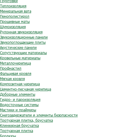
Грунтовки
Теплоизоляция
Минеральная вата
Пенополистирол
Прошивные маты
Шумоизоляция
Рулонная звукоизоляция
Звукоизоляционные панели
Звукопоглощающие плиты
Акустические панели
Сопутствующие материалы
Кровельные материалы
Металлочерепица
Профнастил
Фальцевая кровля
Мягкая кровля
Композитная черепица
Цементно-песчаная черепица
Доборные элементы
Гидро- и пароизоляция
Водосточные системы
Мастики и праймеры
Снегозадержатели и элементы безопасности
Тротуарная плитка, брусчатка
Клинкерная брусчатка
Тротуарная плитка
Бордюры