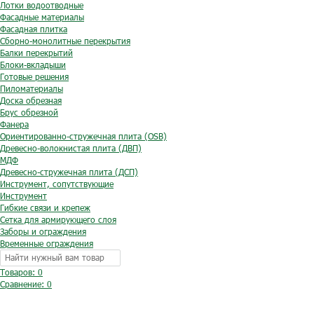
Лотки водоотводные
Фасадные материалы
Фасадная плитка
Сборно-монолитные перекрытия
Балки перекрытий
Блоки-вкладыши
Готовые решения
Пиломатериалы
Доска обрезная
Брус обрезной
Фанера
Ориентированно-стружечная плита (OSB)
Древесно-волокнистая плита (ДВП)
МДФ
Древесно-стружечная плита (ДСП)
Инструмент, сопутствующие
Инструмент
Гибкие связи и крепеж
Сетка для армирующего слоя
Заборы и ограждения
Временные ограждения
Товаров: 0
Сравнение:
0