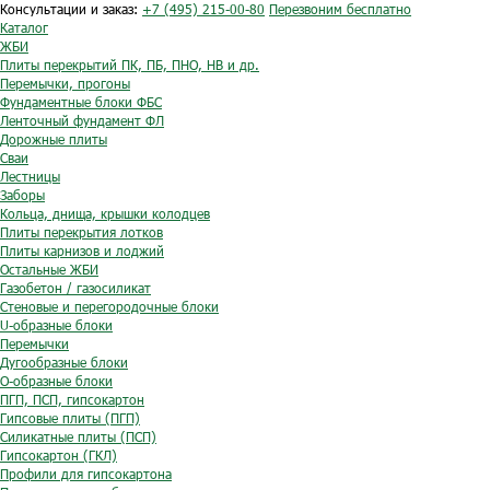
Консультации и заказ:
+7 (495) 215-00-80
Перезвоним бесплатно
Каталог
ЖБИ
Плиты перекрытий ПК, ПБ, ПНО, НВ и др.
Перемычки, прогоны
Фундаментные блоки ФБС
Ленточный фундамент ФЛ
Дорожные плиты
Сваи
Лестницы
Заборы
Кольца, днища, крышки колодцев
Плиты перекрытия лотков
Плиты карнизов и лоджий
Остальные ЖБИ
Газобетон / газосиликат
Стеновые и перегородочные блоки
U-образные блоки
Перемычки
Дугообразные блоки
O-образные блоки
ПГП, ПСП, гипсокартон
Гипсовые плиты (ПГП)
Силикатные плиты (ПСП)
Гипсокартон (ГКЛ)
Профили для гипсокартона