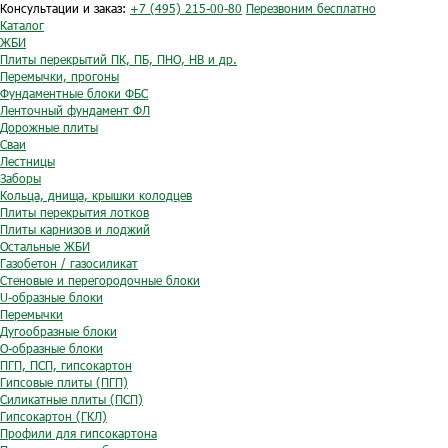
Консультации и заказ:
+7 (495) 215-00-80
Перезвоним бесплатно
Каталог
ЖБИ
Плиты перекрытий ПК, ПБ, ПНО, НВ и др.
Перемычки, прогоны
Фундаментные блоки ФБС
Ленточный фундамент ФЛ
Дорожные плиты
Сваи
Лестницы
Заборы
Кольца, днища, крышки колодцев
Плиты перекрытия лотков
Плиты карнизов и лоджий
Остальные ЖБИ
Газобетон / газосиликат
Стеновые и перегородочные блоки
U-образные блоки
Перемычки
Дугообразные блоки
O-образные блоки
ПГП, ПСП, гипсокартон
Гипсовые плиты (ПГП)
Силикатные плиты (ПСП)
Гипсокартон (ГКЛ)
Профили для гипсокартона