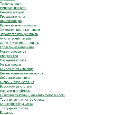
Теплоизоляция
Минеральная вата
Пенополистирол
Прошивные маты
Шумоизоляция
Рулонная звукоизоляция
Звукоизоляционные панели
Звукопоглощающие плиты
Акустические панели
Сопутствующие материалы
Кровельные материалы
Металлочерепица
Профнастил
Фальцевая кровля
Мягкая кровля
Композитная черепица
Цементно-песчаная черепица
Доборные элементы
Гидро- и пароизоляция
Водосточные системы
Мастики и праймеры
Снегозадержатели и элементы безопасности
Тротуарная плитка, брусчатка
Клинкерная брусчатка
Тротуарная плитка
Бордюры