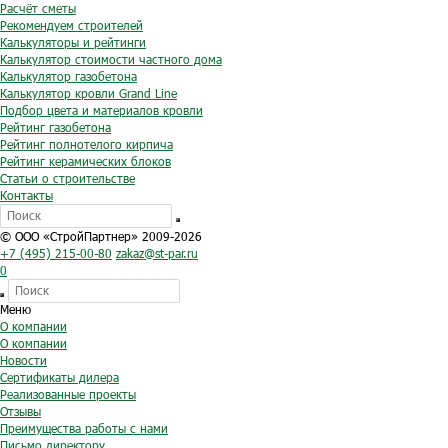
Расчёт сметы
Рекомендуем строителей
Калькуляторы и рейтинги
Калькулятор стоимости частного дома
Калькулятор газобетона
Калькулятор кровли Grand Line
Подбор цвета и материалов кровли
Рейтинг газобетона
Рейтинг полнотелого кирпича
Рейтинг керамических блоков
Статьи о строительстве
Контакты
© ООО «СтройПартнер» 2009-2026
+7 (495) 215-00-80
zakaz@st-par.ru
0
Меню
О компании
О компании
Новости
Сертификаты дилера
Реализованные проекты
Отзывы
Преимущества работы с нами
Письмо директору