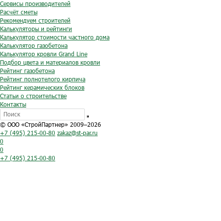
Сервисы производителей
Расчёт сметы
Рекомендуем строителей
Калькуляторы и рейтинги
Калькулятор стоимости частного дома
Калькулятор газобетона
Калькулятор кровли Grand Line
Подбор цвета и материалов кровли
Рейтинг газобетона
Рейтинг полнотелого кирпича
Рейтинг керамических блоков
Статьи о строительстве
Контакты
© ООО «СтройПартнер» 2009–2026
+7 (495) 215-00-80
zakaz@st-par.ru
0
0
+7 (495) 215-00-80