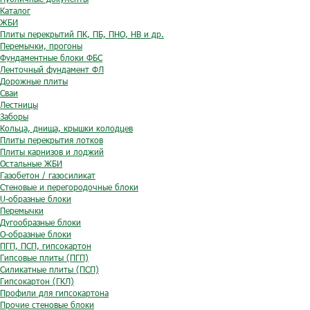
Каталог
ЖБИ
Плиты перекрытий ПК, ПБ, ПНО, НВ и др.
Перемычки, прогоны
Фундаментные блоки ФБС
Ленточный фундамент ФЛ
Дорожные плиты
Сваи
Лестницы
Заборы
Кольца, днища, крышки колодцев
Плиты перекрытия лотков
Плиты карнизов и лоджий
Остальные ЖБИ
Газобетон / газосиликат
Стеновые и перегородочные блоки
U-образные блоки
Перемычки
Дугообразные блоки
O-образные блоки
ПГП, ПСП, гипсокартон
Гипсовые плиты (ПГП)
Силикатные плиты (ПСП)
Гипсокартон (ГКЛ)
Профили для гипсокартона
Прочие стеновые блоки