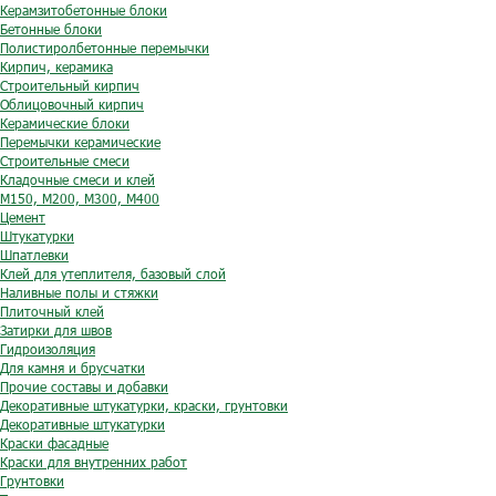
Керамзитобетонные блоки
Бетонные блоки
Полистиролбетонные перемычки
Кирпич, керамика
Строительный кирпич
Облицовочный кирпич
Керамические блоки
Перемычки керамические
Строительные смеси
Кладочные смеси и клей
М150, М200, М300, М400
Цемент
Штукатурки
Шпатлевки
Клей для утеплителя, базовый слой
Наливные полы и стяжки
Плиточный клей
Затирки для швов
Гидроизоляция
Для камня и брусчатки
Прочие составы и добавки
Декоративные штукатурки, краски, грунтовки
Декоративные штукатурки
Краски фасадные
Краски для внутренних работ
Грунтовки