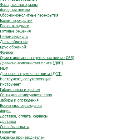
Фасадные материалы
Фасадная плитка
Сборно-монолитные перекрытия
Балки перекрытий
Блоки-вкладыши
Готовые решения
Пиломатериалы
Доска обрезная
Брус обрезной
Фанера
Ориентированно-стружечная плита (OSB)
Древесно-волокнистая плита (ДВП)
МДФ
Древесно-стружечная плита (ДСП)
Инструмент, сопутствующие
Инструмент
Гибкие связи и крепеж
Сетка для армирующего слоя
Заборы и ограждения
Временные ограждения
Акции
Доставка, оплата, сервисы
Доставка
Способы оплаты
Гарантии
Сервисы производителей