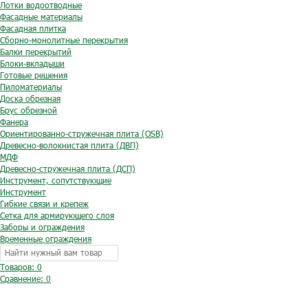
Лотки водоотводные
Фасадные материалы
Фасадная плитка
Сборно-монолитные перекрытия
Балки перекрытий
Блоки-вкладыши
Готовые решения
Пиломатериалы
Доска обрезная
Брус обрезной
Фанера
Ориентированно-стружечная плита (OSB)
Древесно-волокнистая плита (ДВП)
МДФ
Древесно-стружечная плита (ДСП)
Инструмент, сопутствующие
Инструмент
Гибкие связи и крепеж
Сетка для армирующего слоя
Заборы и ограждения
Временные ограждения
Товаров: 0
Сравнение:
0