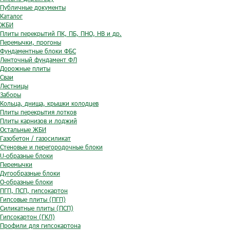
Публичные документы
Каталог
ЖБИ
Плиты перекрытий ПК, ПБ, ПНО, НВ и др.
Перемычки, прогоны
Фундаментные блоки ФБС
Ленточный фундамент ФЛ
Дорожные плиты
Сваи
Лестницы
Заборы
Кольца, днища, крышки колодцев
Плиты перекрытия лотков
Плиты карнизов и лоджий
Остальные ЖБИ
Газобетон / газосиликат
Стеновые и перегородочные блоки
U-образные блоки
Перемычки
Дугообразные блоки
O-образные блоки
ПГП, ПСП, гипсокартон
Гипсовые плиты (ПГП)
Силикатные плиты (ПСП)
Гипсокартон (ГКЛ)
Профили для гипсокартона