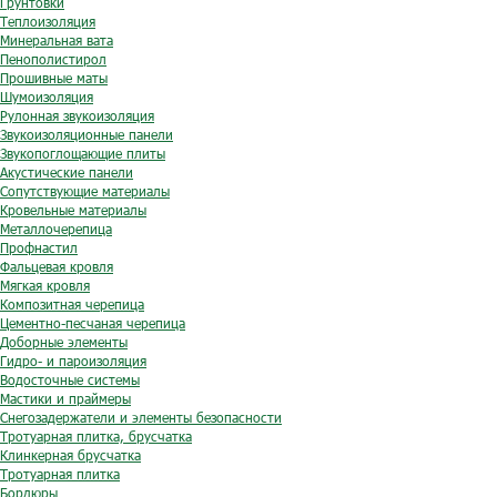
Грунтовки
Теплоизоляция
Минеральная вата
Пенополистирол
Прошивные маты
Шумоизоляция
Рулонная звукоизоляция
Звукоизоляционные панели
Звукопоглощающие плиты
Акустические панели
Сопутствующие материалы
Кровельные материалы
Металлочерепица
Профнастил
Фальцевая кровля
Мягкая кровля
Композитная черепица
Цементно-песчаная черепица
Доборные элементы
Гидро- и пароизоляция
Водосточные системы
Мастики и праймеры
Снегозадержатели и элементы безопасности
Тротуарная плитка, брусчатка
Клинкерная брусчатка
Тротуарная плитка
Бордюры