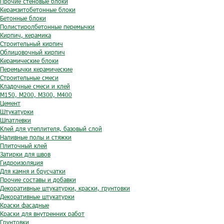
Прочие стеновые блоки
Керамзитобетонные блоки
Бетонные блоки
Полистиролбетонные перемычки
Кирпич, керамика
Строительный кирпич
Облицовочный кирпич
Керамические блоки
Перемычки керамические
Строительные смеси
Кладочные смеси и клей
М150, М200, М300, М400
Цемент
Штукатурки
Шпатлевки
Клей для утеплителя, базовый слой
Наливные полы и стяжки
Плиточный клей
Затирки для швов
Гидроизоляция
Для камня и брусчатки
Прочие составы и добавки
Декоративные штукатурки, краски, грунтовки
Декоративные штукатурки
Краски фасадные
Краски для внутренних работ
Грунтовки