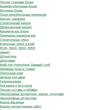
Прочие стеновые блоки
Керамзитобетонные блоки
Бетонные блоки
Полистиролбетонные перемычки
Кирпич, керамика
Строительный кирпич
Облицовочный кирпич
Керамические блоки
Перемычки керамические
Строительные смеси
Кладочные смеси и клей
М150, М200, М300, М400
Цемент
Штукатурки
Шпатлевки
Клей для утеплителя, базовый слой
Наливные полы и стяжки
Плиточный клей
Затирки для швов
Гидроизоляция
Для камня и брусчатки
Прочие составы и добавки
Декоративные штукатурки, краски, грунтовки
Декоративные штукатурки
Краски фасадные
Краски для внутренних работ