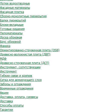
Лотки водоотводные
Фасадные материалы
Фасадная плитка
Сборно-монолитные перекрытия
Балки перекрытий
Блоки-вкладыши
Готовые решения
Пиломатериалы
Доска обрезная
Брус обрезной
Фанера
Ориентированно-стружечная плита (OSB)
Древесно-волокнистая плита (ДВП)
МДФ
Древесно-стружечная плита (ДСП)
Инструмент, сопутствующие
Инструмент
Гибкие связи и крепеж
Сетка для армирующего слоя
Заборы и ограждения
Временные ограждения
Акции
Доставка, оплата, сервисы
Доставка
Способы оплаты
Гарантии