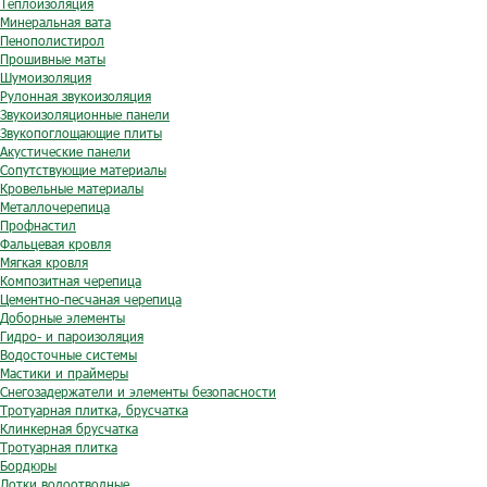
Теплоизоляция
Минеральная вата
Пенополистирол
Прошивные маты
Шумоизоляция
Рулонная звукоизоляция
Звукоизоляционные панели
Звукопоглощающие плиты
Акустические панели
Сопутствующие материалы
Кровельные материалы
Металлочерепица
Профнастил
Фальцевая кровля
Мягкая кровля
Композитная черепица
Цементно-песчаная черепица
Доборные элементы
Гидро- и пароизоляция
Водосточные системы
Мастики и праймеры
Снегозадержатели и элементы безопасности
Тротуарная плитка, брусчатка
Клинкерная брусчатка
Тротуарная плитка
Бордюры
Лотки водоотводные