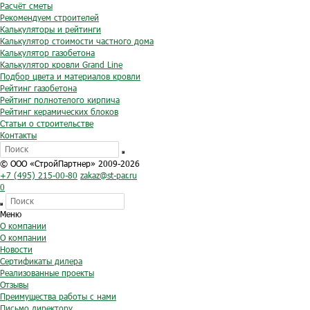
Расчёт сметы
Рекомендуем строителей
Калькуляторы и рейтинги
Калькулятор стоимости частного дома
Калькулятор газобетона
Калькулятор кровли Grand Line
Подбор цвета и материалов кровли
Рейтинг газобетона
Рейтинг полнотелого кирпича
Рейтинг керамических блоков
Статьи о строительстве
Контакты
© ООО «СтройПартнер» 2009-2026
+7 (495) 215-00-80
zakaz@st-par.ru
0
Меню
О компании
О компании
Новости
Сертификаты дилера
Реализованные проекты
Отзывы
Преимущества работы с нами
Письмо директору