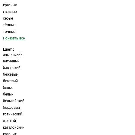
красные
светлые
серые
тёмные
темные
Показать все
Цвет :
английский
античный
баварский
бежевые
бежевый
белые
белый
бельгийский
бордовый
готический
желтый
каталонский
кварцит