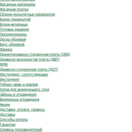
Фасадные материалы
Фасадная плитка
Сборно-монолитные перекрытия
Балки перекрытий
Блоки-вкладыши
Готовые решения
Пиломатериалы
Доска обрезная
Брус обрезной
Фанера
Ориентированно-стружечная плита (OSB)
Древесно-волокнистая плита (ДВП)
МДФ
Древесно-стружечная плита (ДСП)
Инструмент, сопутствующие
Инструмент
Гибкие связи и крепеж
Сетка для армирующего слоя
Заборы и ограждения
Временные ограждения
Акции
Доставка, оплата, сервисы
Доставка
Способы оплаты
Гарантии
Сервисы производителей