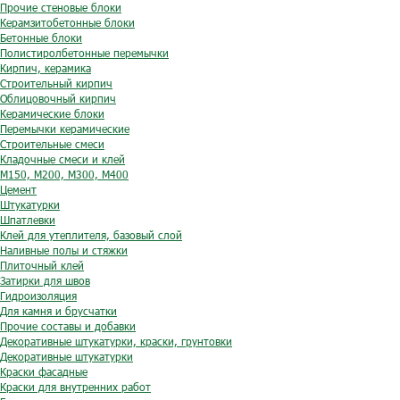
Прочие стеновые блоки
Керамзитобетонные блоки
Бетонные блоки
Полистиролбетонные перемычки
Кирпич, керамика
Строительный кирпич
Облицовочный кирпич
Керамические блоки
Перемычки керамические
Строительные смеси
Кладочные смеси и клей
М150, М200, М300, М400
Цемент
Штукатурки
Шпатлевки
Клей для утеплителя, базовый слой
Наливные полы и стяжки
Плиточный клей
Затирки для швов
Гидроизоляция
Для камня и брусчатки
Прочие составы и добавки
Декоративные штукатурки, краски, грунтовки
Декоративные штукатурки
Краски фасадные
Краски для внутренних работ