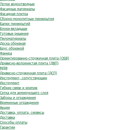
Лотки водоотводные
Фасадные материалы
Фасадная плитка
Сборно-монолитные перекрытия
Балки перекрытий
Блоки-вкладыши
Готовые решения
Пиломатериалы
Доска обрезная
Брус обрезной
Фанера
Ориентированно-стружечная плита (OSB)
Древесно-волокнистая плита (ДВП)
МДФ
Древесно-стружечная плита (ДСП)
Инструмент, сопутствующие
Инструмент
Гибкие связи и крепеж
Сетка для армирующего слоя
Заборы и ограждения
Временные ограждения
Акции
Доставка, оплата, сервисы
Доставка
Способы оплаты
Гарантии