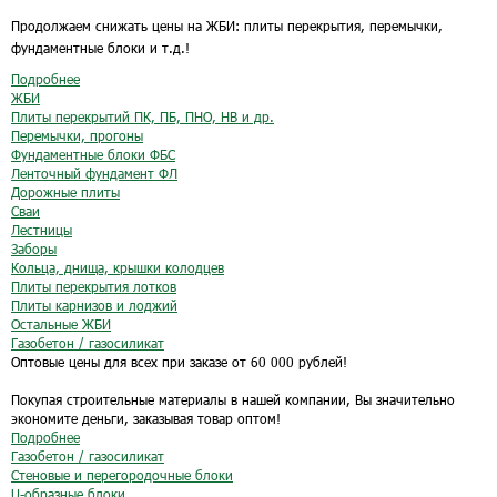
Продолжаем снижать цены на ЖБИ: плиты перекрытия, перемычки,
фундаментные блоки и т.д.!
Подробнее
ЖБИ
Плиты перекрытий ПК, ПБ, ПНО, НВ и др.
Перемычки, прогоны
Фундаментные блоки ФБС
Ленточный фундамент ФЛ
Дорожные плиты
Сваи
Лестницы
Заборы
Кольца, днища, крышки колодцев
Плиты перекрытия лотков
Плиты карнизов и лоджий
Остальные ЖБИ
Газобетон / газосиликат
Оптовые цены для всех при заказе от 60 000 рублей!
Покупая строительные материалы в нашей компании, Вы значительно
экономите деньги, заказывая товар оптом!
Подробнее
Газобетон / газосиликат
Стеновые и перегородочные блоки
U-образные блоки