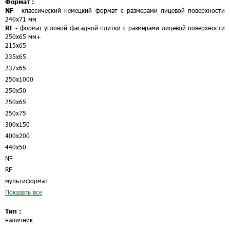
Формат :
NF
- классический немецкий формат с размерами лицевой поверхности
240х71 мм
RF
- формат угловой фасадной плитки с размерами лицевой поверхности
250х65 мм
+
215х65
235х65
237х65
250х1000
250х50
250х65
250х75
300х150
400х200
440х50
NF
RF
мультиформат
Показать все
Тип :
наличник