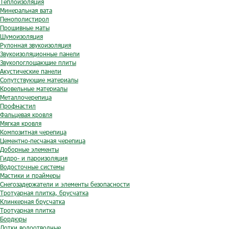
Теплоизоляция
Минеральная вата
Пенополистирол
Прошивные маты
Шумоизоляция
Рулонная звукоизоляция
Звукоизоляционные панели
Звукопоглощающие плиты
Акустические панели
Сопутствующие материалы
Кровельные материалы
Металлочерепица
Профнастил
Фальцевая кровля
Мягкая кровля
Композитная черепица
Цементно-песчаная черепица
Доборные элементы
Гидро- и пароизоляция
Водосточные системы
Мастики и праймеры
Снегозадержатели и элементы безопасности
Тротуарная плитка, брусчатка
Клинкерная брусчатка
Тротуарная плитка
Бордюры
Лотки водоотводные