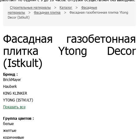
Строительные материалы
>
Каталог
>
Фасадные
материалы
>
Фасадная плитка
>
Фасадная газобетонная плитка Ytong
Decor (Istkult)
Фасадная газобетонная
плитка Ytong Decor
(Istkult)
Бренд :
BrickMayer
Hauberk
KING KLINKER
YTONG (ISTKULT)
Показать все
Группа цветов :
белые
желтые
коричневые