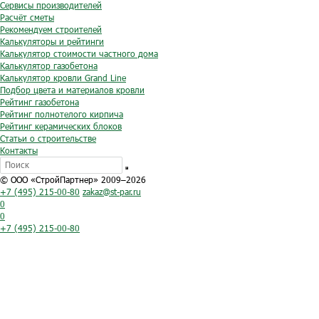
Сервисы производителей
Расчёт сметы
Рекомендуем строителей
Калькуляторы и рейтинги
Калькулятор стоимости частного дома
Калькулятор газобетона
Калькулятор кровли Grand Line
Подбор цвета и материалов кровли
Рейтинг газобетона
Рейтинг полнотелого кирпича
Рейтинг керамических блоков
Статьи о строительстве
Контакты
© ООО «СтройПартнер» 2009–2026
+7 (495) 215-00-80
zakaz@st-par.ru
0
0
+7 (495) 215-00-80