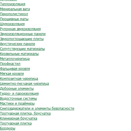
Теплоизоляция
Минеральная вата
Пенополистирол
Прошивные маты
Шумоизоляция
Рулонная звукоизоляция
Звукоизоляционные панели
Звукопоглощающие плиты
Акустические панели
Сопутствующие материалы
Кровельные материалы
Металлочерепица
Профнастил
Фальцевая кровля
Мягкая кровля
Композитная черепица
Цементно-песчаная черепица
Доборные элементы
Гидро- и пароизоляция
Водосточные системы
Мастики и праймеры
Снегозадержатели и элементы безопасности
Тротуарная плитка, брусчатка
Клинкерная брусчатка
Тротуарная плитка
Бордюры