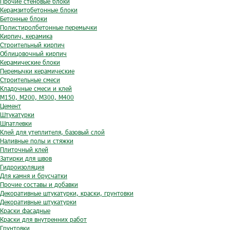
Прочие стеновые блоки
Керамзитобетонные блоки
Бетонные блоки
Полистиролбетонные перемычки
Кирпич, керамика
Строительный кирпич
Облицовочный кирпич
Керамические блоки
Перемычки керамические
Строительные смеси
Кладочные смеси и клей
М150, М200, М300, М400
Цемент
Штукатурки
Шпатлевки
Клей для утеплителя, базовый слой
Наливные полы и стяжки
Плиточный клей
Затирки для швов
Гидроизоляция
Для камня и брусчатки
Прочие составы и добавки
Декоративные штукатурки, краски, грунтовки
Декоративные штукатурки
Краски фасадные
Краски для внутренних работ
Грунтовки