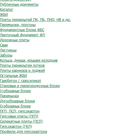
Публичные документы
Каталог
ЖБИ
Плиты перекрытий ПК, ПБ, ПНО, НВ и др.
Перемычки, прогоны
Фундаментные блоки ФБС
Ленточный фундамент ФЛ
Дорожные плиты
Сваи
Лестницы
Заборы
Кольца, днища, крышки колодцев
Плиты перекрытия лотков
Плиты карнизов и лоджий
Остальные ЖБИ
Газобетон / газосиликат
Стеновые и перегородочные блоки
U-образные блоки
Перемычки
Дугообразные блоки
O-образные блоки
ПГП, ПСП, гипсокартон
Гипсовые плиты (ПГП)
Силикатные плиты (ПСП)
Гипсокартон (ГКЛ)
Профили для гипсокартона