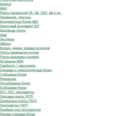
Каталог
ЖБИ
Плиты перекрытий ПК, ПБ, ПНО, НВ и др.
Перемычки, прогоны
Фундаментные блоки ФБС
Ленточный фундамент ФЛ
Дорожные плиты
Сваи
Лестницы
Заборы
Кольца, днища, крышки колодцев
Плиты перекрытия лотков
Плиты карнизов и лоджий
Остальные ЖБИ
Газобетон / газосиликат
Стеновые и перегородочные блоки
U-образные блоки
Перемычки
Дугообразные блоки
O-образные блоки
ПГП, ПСП, гипсокартон
Гипсовые плиты (ПГП)
Силикатные плиты (ПСП)
Гипсокартон (ГКЛ)
Профили для гипсокартона
Прочие стеновые блоки