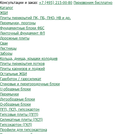
Консультации и заказ:
+7 (495) 215-00-80
Перезвоним бесплатно
Каталог
ЖБИ
Плиты перекрытий ПК, ПБ, ПНО, НВ и др.
Перемычки, прогоны
Фундаментные блоки ФБС
Ленточный фундамент ФЛ
Дорожные плиты
Сваи
Лестницы
Заборы
Кольца, днища, крышки колодцев
Плиты перекрытия лотков
Плиты карнизов и лоджий
Остальные ЖБИ
Газобетон / газосиликат
Стеновые и перегородочные блоки
U-образные блоки
Перемычки
Дугообразные блоки
O-образные блоки
ПГП, ПСП, гипсокартон
Гипсовые плиты (ПГП)
Силикатные плиты (ПСП)
Гипсокартон (ГКЛ)
Профили для гипсокартона