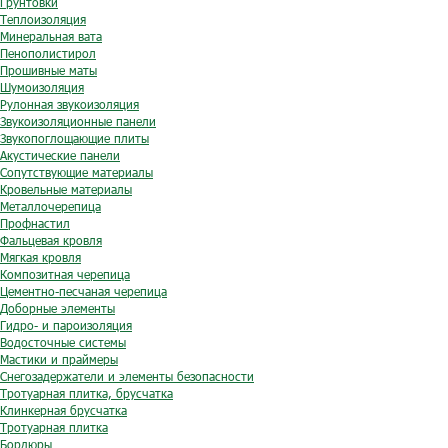
Грунтовки
Теплоизоляция
Минеральная вата
Пенополистирол
Прошивные маты
Шумоизоляция
Рулонная звукоизоляция
Звукоизоляционные панели
Звукопоглощающие плиты
Акустические панели
Сопутствующие материалы
Кровельные материалы
Металлочерепица
Профнастил
Фальцевая кровля
Мягкая кровля
Композитная черепица
Цементно-песчаная черепица
Доборные элементы
Гидро- и пароизоляция
Водосточные системы
Мастики и праймеры
Снегозадержатели и элементы безопасности
Тротуарная плитка, брусчатка
Клинкерная брусчатка
Тротуарная плитка
Бордюры