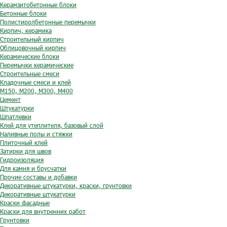
Керамзитобетонные блоки
Бетонные блоки
Полистиролбетонные перемычки
Кирпич, керамика
Строительный кирпич
Облицовочный кирпич
Керамические блоки
Перемычки керамические
Строительные смеси
Кладочные смеси и клей
М150, М200, М300, М400
Цемент
Штукатурки
Шпатлевки
Клей для утеплителя, базовый слой
Наливные полы и стяжки
Плиточный клей
Затирки для швов
Гидроизоляция
Для камня и брусчатки
Прочие составы и добавки
Декоративные штукатурки, краски, грунтовки
Декоративные штукатурки
Краски фасадные
Краски для внутренних работ
Грунтовки