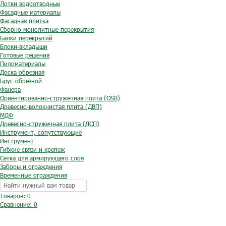
Лотки водоотводные
Фасадные материалы
Фасадная плитка
Сборно-монолитные перекрытия
Балки перекрытий
Блоки-вкладыши
Готовые решения
Пиломатериалы
Доска обрезная
Брус обрезной
Фанера
Ориентированно-стружечная плита (OSB)
Древесно-волокнистая плита (ДВП)
МДФ
Древесно-стружечная плита (ДСП)
Инструмент, сопутствующие
Инструмент
Гибкие связи и крепеж
Сетка для армирующего слоя
Заборы и ограждения
Временные ограждения
Товаров: 0
Сравнение:
0