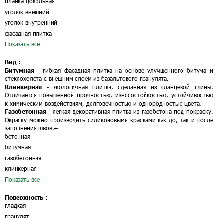
планка цокольная
уголок внешний
уголок внутренний
фасадная плитка
Показать все
Вид :
Битумная
- гибкая фасадная плитка на основе улучшенного битума и
стеклохолста с внешним слоем из базальтового гранулята.
Клинкерная
- экологичная плитка, сделанная из сланцевой глины.
Отличается повышенной прочностью, износостойкостью, устойчивостью
к химическим воздействиям, долговечностью и однородностью цвета.
Газобетонная
- легкая декоративная плитка из газобетона под покраску.
Окраску можно производить силиконовыми красками как до, так и после
заполнения швов.
+
бетонная
битумная
газобетонная
клинкерная
Показать все
Поверхность :
гладкая
гранулят