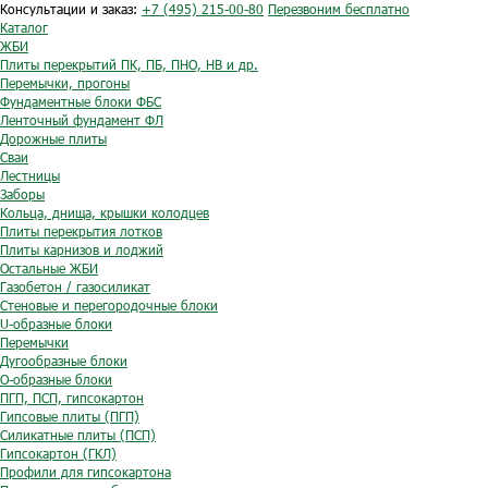
Консультации и заказ:
+7 (495) 215-00-80
Перезвоним бесплатно
Каталог
ЖБИ
Плиты перекрытий ПК, ПБ, ПНО, НВ и др.
Перемычки, прогоны
Фундаментные блоки ФБС
Ленточный фундамент ФЛ
Дорожные плиты
Сваи
Лестницы
Заборы
Кольца, днища, крышки колодцев
Плиты перекрытия лотков
Плиты карнизов и лоджий
Остальные ЖБИ
Газобетон / газосиликат
Стеновые и перегородочные блоки
U-образные блоки
Перемычки
Дугообразные блоки
O-образные блоки
ПГП, ПСП, гипсокартон
Гипсовые плиты (ПГП)
Силикатные плиты (ПСП)
Гипсокартон (ГКЛ)
Профили для гипсокартона