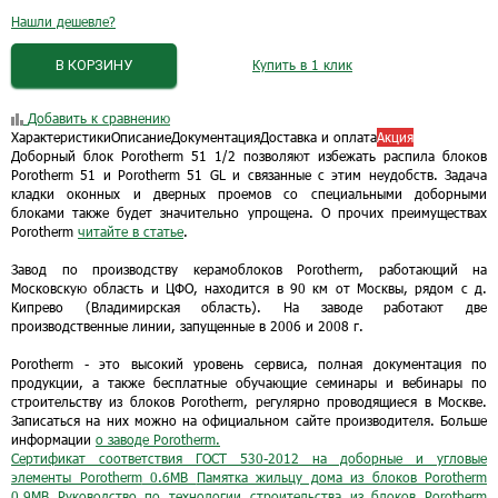
Нашли дешевле?
В КОРЗИНУ
Купить в 1 клик
Добавить к сравнению
Характеристики
Описание
Документация
Доставка и оплата
Акция
Доборный блок Porotherm 51 1/2 позволяют избежать распила блоков
Porotherm 51 и Porotherm 51 GL и связанные с этим неудобств. Задача
кладки оконных и дверных проемов со специальными доборными
блоками также будет значительно упрощена. О прочих преимуществах
Porotherm
читайте в статье
.
Завод по производству керамоблоков Porotherm, работающий на
Московскую область и ЦФО, находится в 90 км от Москвы, рядом с д.
Кипрево (Владимирская область). На заводе работают две
производственные линии, запущенные в 2006 и 2008 г.
Porotherm - это высокий уровень сервиса, полная документация по
продукции, а также бесплатные обучающие семинары и вебинары по
строительству из блоков Porotherm, регулярно проводящиеся в Москве.
Записаться на них можно на официальном сайте производителя. Больше
информации
о заводе Porotherm.
Сертификат соответствия ГОСТ 530-2012 на доборные и угловые
элементы Рorotherm
0.6MB
Памятка жильцу дома из блоков Porotherm
0.9MB
Руководство по технологии строительства из блоков Porotherm