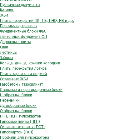
Публичные документы
Каталог
ЖБИ
Плиты перекрытий ПК, ПБ, ПНО, НВ и др.
Перемычки, прогоны
Фундаментные блоки ФБС
Ленточный фундамент ФЛ
Дорожные плиты
Сваи
Лестницы
Заборы
Кольца, днища, крышки колодцев
Плиты перекрытия лотков
Плиты карнизов и лоджий
Остальные ЖБИ
Газобетон / газосиликат
Стеновые и перегородочные блоки
U-образные блоки
Перемычки
Дугообразные блоки
O-образные блоки
ПГП, ПСП, гипсокартон
Гипсовые плиты (ПГП)
Силикатные плиты (ПСП)
Гипсокартон (ГКЛ)
Профили для гипсокартона