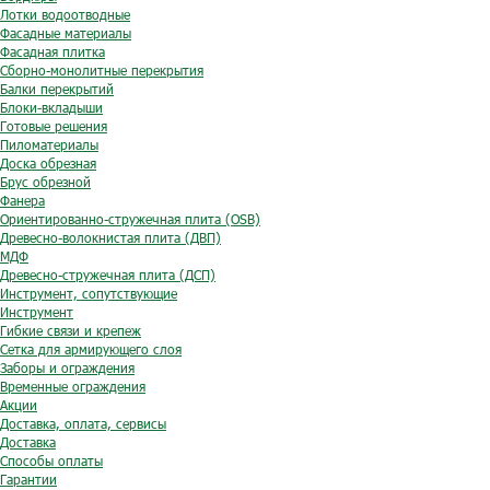
Лотки водоотводные
Фасадные материалы
Фасадная плитка
Сборно-монолитные перекрытия
Балки перекрытий
Блоки-вкладыши
Готовые решения
Пиломатериалы
Доска обрезная
Брус обрезной
Фанера
Ориентированно-стружечная плита (OSB)
Древесно-волокнистая плита (ДВП)
МДФ
Древесно-стружечная плита (ДСП)
Инструмент, сопутствующие
Инструмент
Гибкие связи и крепеж
Сетка для армирующего слоя
Заборы и ограждения
Временные ограждения
Акции
Доставка, оплата, сервисы
Доставка
Способы оплаты
Гарантии