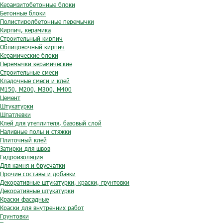
Керамзитобетонные блоки
Бетонные блоки
Полистиролбетонные перемычки
Кирпич, керамика
Строительный кирпич
Облицовочный кирпич
Керамические блоки
Перемычки керамические
Строительные смеси
Кладочные смеси и клей
М150, М200, М300, М400
Цемент
Штукатурки
Шпатлевки
Клей для утеплителя, базовый слой
Наливные полы и стяжки
Плиточный клей
Затирки для швов
Гидроизоляция
Для камня и брусчатки
Прочие составы и добавки
Декоративные штукатурки, краски, грунтовки
Декоративные штукатурки
Краски фасадные
Краски для внутренних работ
Грунтовки