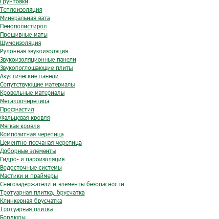
Грунтовки
Теплоизоляция
Минеральная вата
Пенополистирол
Прошивные маты
Шумоизоляция
Рулонная звукоизоляция
Звукоизоляционные панели
Звукопоглощающие плиты
Акустические панели
Сопутствующие материалы
Кровельные материалы
Металлочерепица
Профнастил
Фальцевая кровля
Мягкая кровля
Композитная черепица
Цементно-песчаная черепица
Доборные элементы
Гидро- и пароизоляция
Водосточные системы
Мастики и праймеры
Снегозадержатели и элементы безопасности
Тротуарная плитка, брусчатка
Клинкерная брусчатка
Тротуарная плитка
Бордюры