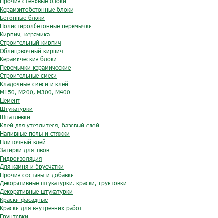
Прочие стеновые блоки
Керамзитобетонные блоки
Бетонные блоки
Полистиролбетонные перемычки
Кирпич, керамика
Строительный кирпич
Облицовочный кирпич
Керамические блоки
Перемычки керамические
Строительные смеси
Кладочные смеси и клей
М150, М200, М300, М400
Цемент
Штукатурки
Шпатлевки
Клей для утеплителя, базовый слой
Наливные полы и стяжки
Плиточный клей
Затирки для швов
Гидроизоляция
Для камня и брусчатки
Прочие составы и добавки
Декоративные штукатурки, краски, грунтовки
Декоративные штукатурки
Краски фасадные
Краски для внутренних работ
Грунтовки