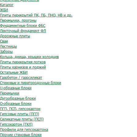
Каталог
ЖБИ
Плиты перекрытий ПК, ПБ, ПНО, НВ и др.
Перемычки, прогоны
Фундаментные блоки ФБС
Ленточный фундамент ФЛ
Дорожные плиты
Сваи
Лестницы
Заборы
Кольца, днища, крышки колодцев
Плиты перекрытия лотков
Плиты карнизов и лоджий
Остальные ЖБИ
Газобетон / газосиликат
Стеновые и перегородочные блоки
U-образные блоки
Перемычки
Дугообразные блоки
O-образные блоки
ПГП, ПСП, гипсокартон
Гипсовые плиты (ПГП)
Силикатные плиты (ПСП)
Гипсокартон (ГКЛ)
Профили для гипсокартона
Прочие стеновые блоки