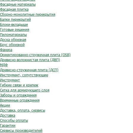
Фасадные материалы
Фасадная плитка
Сборно-монолитные перекрытия
Балки перекрытий
Блоки-вкладыши
Готовые решения
Пиломатериалы
Доска обрезная
Брус обрезной
Фанера
Ориентированно-стружечная плита (OSB)
Древесно-волокнистая плита (ДВП)
МДФ
Древесно-стружечная плита (ДСП)
Инструмент, сопутствующие
Инструмент
Гибкие связи и крепеж
Сетка для армирующего слоя
Заборы и ограждения
Временные ограждения
Акции
Доставка, оплата, сервисы
Доставка
Способы оплаты
Гарантии
Сервисы производителей