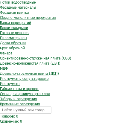
Лотки водоотводные
Фасадные материалы
Фасадная плитка
Сборно-монолитные перекрытия
Балки перекрытий
Блоки-вкладыши
Готовые решения
Пиломатериалы
Доска обрезная
Брус обрезной
Фанера
Ориентированно-стружечная плита (OSB)
Древесно-волокнистая плита (ДВП)
МДФ
Древесно-стружечная плита (ДСП)
Инструмент, сопутствующие
Инструмент
Гибкие связи и крепеж
Сетка для армирующего слоя
Заборы и ограждения
Временные ограждения
Товаров: 0
Сравнение:
0