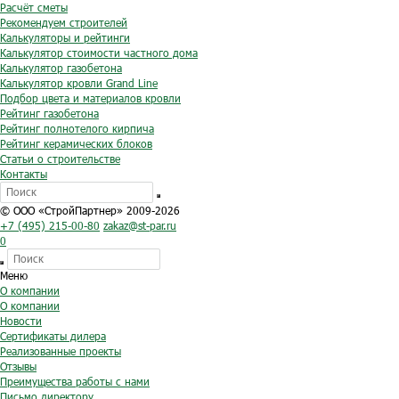
Расчёт сметы
Рекомендуем строителей
Калькуляторы и рейтинги
Калькулятор стоимости частного дома
Калькулятор газобетона
Калькулятор кровли Grand Line
Подбор цвета и материалов кровли
Рейтинг газобетона
Рейтинг полнотелого кирпича
Рейтинг керамических блоков
Статьи о строительстве
Контакты
© ООО «СтройПартнер» 2009-2026
+7 (495) 215-00-80
zakaz@st-par.ru
0
Меню
О компании
О компании
Новости
Сертификаты дилера
Реализованные проекты
Отзывы
Преимущества работы с нами
Письмо директору