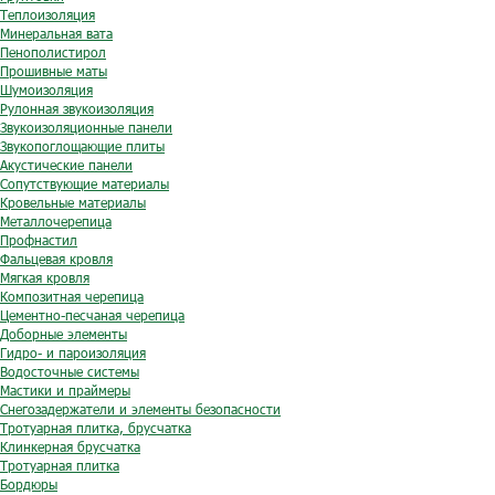
Теплоизоляция
Минеральная вата
Пенополистирол
Прошивные маты
Шумоизоляция
Рулонная звукоизоляция
Звукоизоляционные панели
Звукопоглощающие плиты
Акустические панели
Сопутствующие материалы
Кровельные материалы
Металлочерепица
Профнастил
Фальцевая кровля
Мягкая кровля
Композитная черепица
Цементно-песчаная черепица
Доборные элементы
Гидро- и пароизоляция
Водосточные системы
Мастики и праймеры
Снегозадержатели и элементы безопасности
Тротуарная плитка, брусчатка
Клинкерная брусчатка
Тротуарная плитка
Бордюры