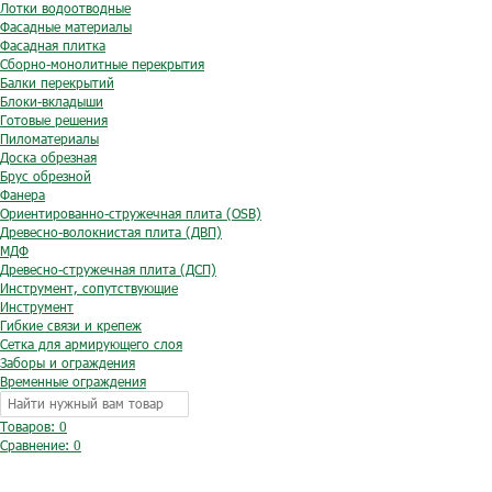
Лотки водоотводные
Фасадные материалы
Фасадная плитка
Сборно-монолитные перекрытия
Балки перекрытий
Блоки-вкладыши
Готовые решения
Пиломатериалы
Доска обрезная
Брус обрезной
Фанера
Ориентированно-стружечная плита (OSB)
Древесно-волокнистая плита (ДВП)
МДФ
Древесно-стружечная плита (ДСП)
Инструмент, сопутствующие
Инструмент
Гибкие связи и крепеж
Сетка для армирующего слоя
Заборы и ограждения
Временные ограждения
Товаров: 0
Сравнение:
0