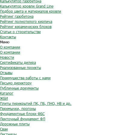
Калькулятор газобетона
Калькулятор кровли Grand Line
Подбор цвета и материалов кровли
Рейтинг газобетона
Рейтинг полнотелого кирпича
Рейтинг керамических блоков
Статьи о строительстве
Контакты
Меню
О компании
О компании
Новости
Сертификаты дилера
Реализованные проекты
Отзывы
Преимущества работы с нами
Письмо директору
Публичные документы
Каталог
ЖБИ
Плиты перекрытий ПК, ПБ, ПНО, НВ и др.
Перемычки, прогоны
Фундаментные блоки ФБС
Ленточный фундамент ФЛ
Дорожные плиты
Сваи
Лестницы