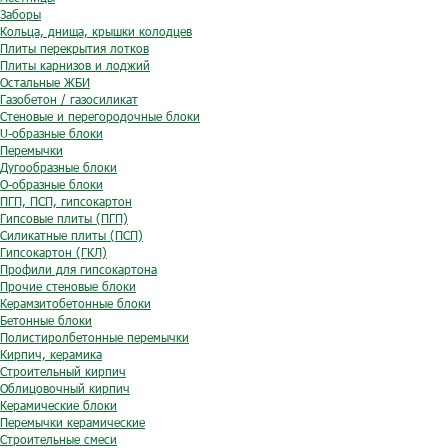
Заборы
Кольца, днища, крышки колодцев
Плиты перекрытия лотков
Плиты карнизов и лоджий
Остальные ЖБИ
Газобетон / газосиликат
Стеновые и перегородочные блоки
U-образные блоки
Перемычки
Дугообразные блоки
O-образные блоки
ПГП, ПСП, гипсокартон
Гипсовые плиты (ПГП)
Силикатные плиты (ПСП)
Гипсокартон (ГКЛ)
Профили для гипсокартона
Прочие стеновые блоки
Керамзитобетонные блоки
Бетонные блоки
Полистиролбетонные перемычки
Кирпич, керамика
Строительный кирпич
Облицовочный кирпич
Керамические блоки
Перемычки керамические
Строительные смеси