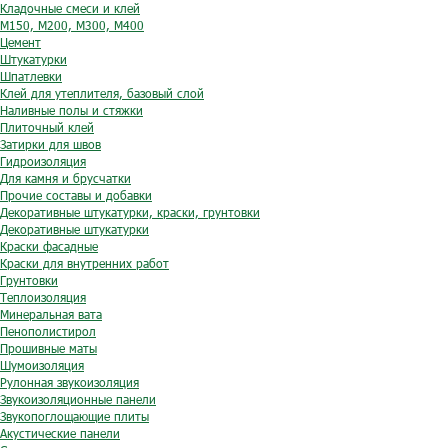
Кладочные смеси и клей
М150, М200, М300, М400
Цемент
Штукатурки
Шпатлевки
Клей для утеплителя, базовый слой
Наливные полы и стяжки
Плиточный клей
Затирки для швов
Гидроизоляция
Для камня и брусчатки
Прочие составы и добавки
Декоративные штукатурки, краски, грунтовки
Декоративные штукатурки
Краски фасадные
Краски для внутренних работ
Грунтовки
Теплоизоляция
Минеральная вата
Пенополистирол
Прошивные маты
Шумоизоляция
Рулонная звукоизоляция
Звукоизоляционные панели
Звукопоглощающие плиты
Акустические панели