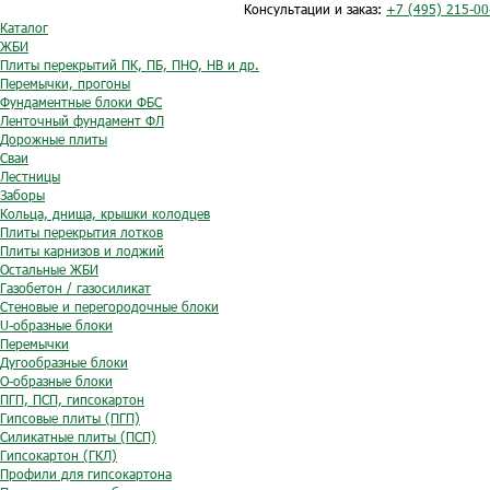
Консультации и заказ:
+7 (495) 215-00
Каталог
ЖБИ
Плиты перекрытий ПК, ПБ, ПНО, НВ и др.
Перемычки, прогоны
Фундаментные блоки ФБС
Ленточный фундамент ФЛ
Дорожные плиты
Сваи
Лестницы
Заборы
Кольца, днища, крышки колодцев
Плиты перекрытия лотков
Плиты карнизов и лоджий
Остальные ЖБИ
Газобетон / газосиликат
Стеновые и перегородочные блоки
U-образные блоки
Перемычки
Дугообразные блоки
O-образные блоки
ПГП, ПСП, гипсокартон
Гипсовые плиты (ПГП)
Силикатные плиты (ПСП)
Гипсокартон (ГКЛ)
Профили для гипсокартона