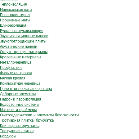
Теплоизоляция
Минеральная вата
Пенополистирол
Прошивные маты
Шумоизоляция
Рулонная звукоизоляция
Звукоизоляционные панели
Звукопоглощающие плиты
Акустические панели
Сопутствующие материалы
Кровельные материалы
Металлочерепица
Профнастил
Фальцевая кровля
Мягкая кровля
Композитная черепица
Цементно-песчаная черепица
Доборные элементы
Гидро- и пароизоляция
Водосточные системы
Мастики и праймеры
Снегозадержатели и элементы безопасности
Тротуарная плитка, брусчатка
Клинкерная брусчатка
Тротуарная плитка
Бордюры