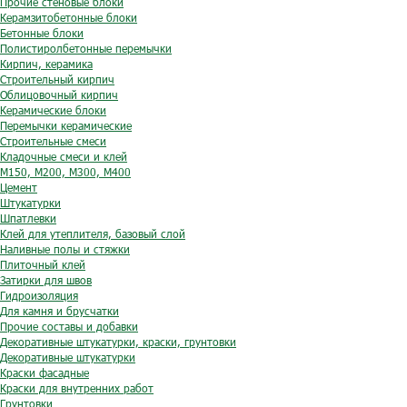
Прочие стеновые блоки
Керамзитобетонные блоки
Бетонные блоки
Полистиролбетонные перемычки
Кирпич, керамика
Строительный кирпич
Облицовочный кирпич
Керамические блоки
Перемычки керамические
Строительные смеси
Кладочные смеси и клей
М150, М200, М300, М400
Цемент
Штукатурки
Шпатлевки
Клей для утеплителя, базовый слой
Наливные полы и стяжки
Плиточный клей
Затирки для швов
Гидроизоляция
Для камня и брусчатки
Прочие составы и добавки
Декоративные штукатурки, краски, грунтовки
Декоративные штукатурки
Краски фасадные
Краски для внутренних работ
Грунтовки