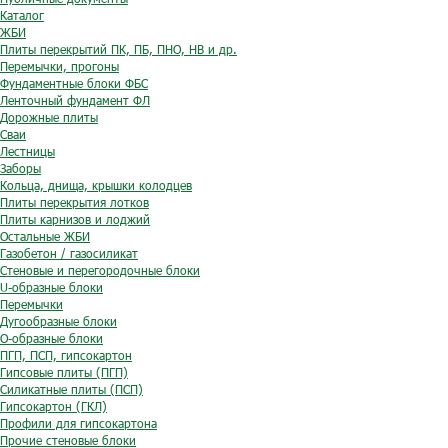
Каталог
ЖБИ
Плиты перекрытий ПК, ПБ, ПНО, НВ и др.
Перемычки, прогоны
Фундаментные блоки ФБС
Ленточный фундамент ФЛ
Дорожные плиты
Сваи
Лестницы
Заборы
Кольца, днища, крышки колодцев
Плиты перекрытия лотков
Плиты карнизов и лоджий
Остальные ЖБИ
Газобетон / газосиликат
Стеновые и перегородочные блоки
U-образные блоки
Перемычки
Дугообразные блоки
O-образные блоки
ПГП, ПСП, гипсокартон
Гипсовые плиты (ПГП)
Силикатные плиты (ПСП)
Гипсокартон (ГКЛ)
Профили для гипсокартона
Прочие стеновые блоки