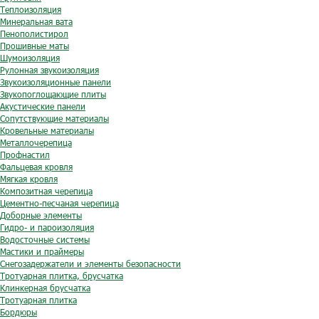
Теплоизоляция
Минеральная вата
Пенополистирол
Прошивные маты
Шумоизоляция
Рулонная звукоизоляция
Звукоизоляционные панели
Звукопоглощающие плиты
Акустические панели
Сопутствующие материалы
Кровельные материалы
Металлочерепица
Профнастил
Фальцевая кровля
Мягкая кровля
Композитная черепица
Цементно-песчаная черепица
Доборные элементы
Гидро- и пароизоляция
Водосточные системы
Мастики и праймеры
Снегозадержатели и элементы безопасности
Тротуарная плитка, брусчатка
Клинкерная брусчатка
Тротуарная плитка
Бордюры