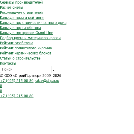
Сервисы производителей
Расчёт сметы
Рекомендуем строителей
Калькуляторы и рейтинги
Калькулятор стоимости частного дома
Калькулятор газобетона
Калькулятор кровли Grand Line
Подбор цвета и материалов кровли
Рейтинг газобетона
Рейтинг полнотелого кирпича
Рейтинг керамических блоков
Статьи о строительстве
Контакты
© ООО «СтройПартнер» 2009–2026
+7 (495) 215-00-80
zakaz@st-par.ru
0
0
+7 (495) 215-00-80