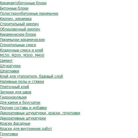
Керамзитобетонные блоки
Бетонные блоки
Полистиролбетонные перемычки
Кирпич, керамика
Строительный кирпич
Облицовочный кирпич
Керамические блоки
Перемычки керамические
Строительные смеси
Кладочные смеси и клей
М150, М200, М300, М400
Цемент
Штукатурки
Шпатлевки
Клей для утеплителя, базовый слой
Наливные полы и стяжки
Плиточный клей
Затирки для швов
Гидроизоляция
Для камня и брусчатки
Прочие составы и добавки
Декоративные штукатурки, краски, грунтовки
Декоративные штукатурки
Краски фасадные
Краски для внутренних работ
Грунтовки