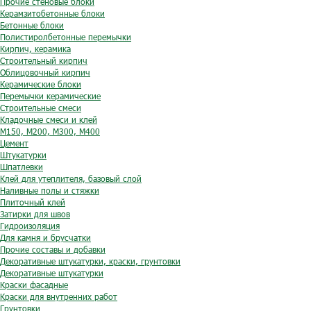
Прочие стеновые блоки
Керамзитобетонные блоки
Бетонные блоки
Полистиролбетонные перемычки
Кирпич, керамика
Строительный кирпич
Облицовочный кирпич
Керамические блоки
Перемычки керамические
Строительные смеси
Кладочные смеси и клей
М150, М200, М300, М400
Цемент
Штукатурки
Шпатлевки
Клей для утеплителя, базовый слой
Наливные полы и стяжки
Плиточный клей
Затирки для швов
Гидроизоляция
Для камня и брусчатки
Прочие составы и добавки
Декоративные штукатурки, краски, грунтовки
Декоративные штукатурки
Краски фасадные
Краски для внутренних работ
Грунтовки