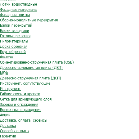
Лотки водоотводные
Фасадные материалы
Фасадная плитка
Сборно-монолитные перекрытия
Балки перекрытий
Блоки-вкладыши
Готовые решения
Пиломатериалы
Доска обрезная
Брус обрезной
Фанера
Ориентированно-стружечная плита (OSB)
Древесно-волокнистая плита (ДВП)
МДФ
Древесно-стружечная плита (ДСП)
Инструмент, сопутствующие
Инструмент
Гибкие связи и крепеж
Сетка для армирующего слоя
Заборы и ограждения
Временные ограждения
Акции
Доставка, оплата, сервисы
Доставка
Способы оплаты
Гарантии