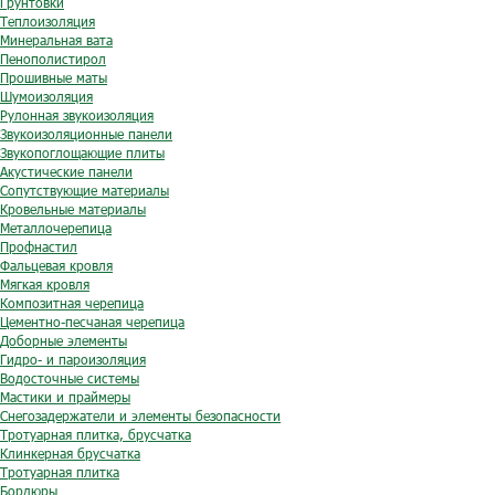
Грунтовки
Теплоизоляция
Минеральная вата
Пенополистирол
Прошивные маты
Шумоизоляция
Рулонная звукоизоляция
Звукоизоляционные панели
Звукопоглощающие плиты
Акустические панели
Сопутствующие материалы
Кровельные материалы
Металлочерепица
Профнастил
Фальцевая кровля
Мягкая кровля
Композитная черепица
Цементно-песчаная черепица
Доборные элементы
Гидро- и пароизоляция
Водосточные системы
Мастики и праймеры
Снегозадержатели и элементы безопасности
Тротуарная плитка, брусчатка
Клинкерная брусчатка
Тротуарная плитка
Бордюры