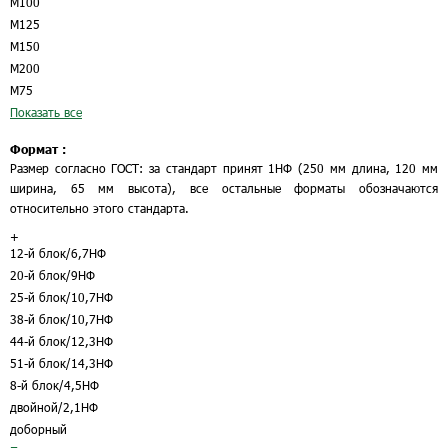
М100
М125
М150
М200
М75
Показать все
Формат :
Размер согласно ГОСТ: за стандарт принят 1НФ (250 мм длина, 120 мм
ширина, 65 мм высота), все остальные форматы обозначаются
относительно этого стандарта.
+
12-й блок/6,7НФ
20-й блок/9НФ
25-й блок/10,7НФ
38-й блок/10,7НФ
44-й блок/12,3НФ
51-й блок/14,3НФ
8-й блок/4,5НФ
двойной/2,1НФ
доборный