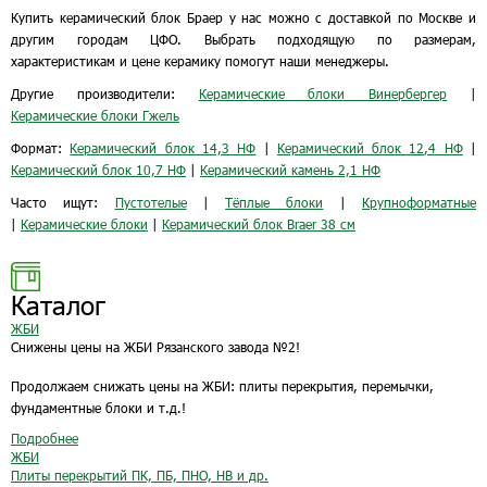
Купить керамический блок Браер у нас можно с доставкой по Москве и
другим городам ЦФО. Выбрать подходящую по размерам,
характеристикам и цене керамику помогут наши менеджеры.
Другие производители:
Керамические блоки Винербергер
|
Керамические блоки Гжель
Формат:
Керамический блок 14,3 НФ
|
Керамический блок 12,4 НФ
|
Керамический блок 10,7 НФ
|
Керамический камень 2,1 НФ
Часто ищут:
Пустотелые
|
Тёплые блоки
|
Крупноформатные
|
Керамические блоки
|
Керамический блок Braer 38 см
Каталог
ЖБИ
Снижены цены на ЖБИ Рязанского завода №2!
Продолжаем снижать цены на ЖБИ: плиты перекрытия, перемычки,
фундаментные блоки и т.д.!
Подробнее
ЖБИ
Плиты перекрытий ПК, ПБ, ПНО, НВ и др.