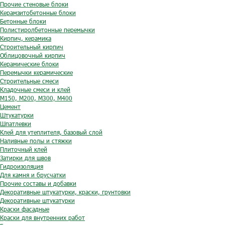
Прочие стеновые блоки
Керамзитобетонные блоки
Бетонные блоки
Полистиролбетонные перемычки
Кирпич, керамика
Строительный кирпич
Облицовочный кирпич
Керамические блоки
Перемычки керамические
Строительные смеси
Кладочные смеси и клей
М150, М200, М300, М400
Цемент
Штукатурки
Шпатлевки
Клей для утеплителя, базовый слой
Наливные полы и стяжки
Плиточный клей
Затирки для швов
Гидроизоляция
Для камня и брусчатки
Прочие составы и добавки
Декоративные штукатурки, краски, грунтовки
Декоративные штукатурки
Краски фасадные
Краски для внутренних работ