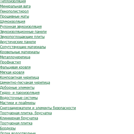
Теплоизоляция
Минеральная вата
Пенополистирол
Прошивные маты
Шумоизоляция
Рулонная звукоизоляция
Звукоизоляционные панели
Звукопоглощающие плиты
Акустические панели
Сопутствующие материалы
Кровельные материалы
Металлочерепица
Профнастил
Фальцевая кровля
Мягкая кровля
Композитная черепица
Цементно-песчаная черепица
Доборные элементы
Гидро- и пароизоляция
Водосточные системы
Мастики и праймеры
Снегозадержатели и элементы безопасности
Тротуарная плитка, брусчатка
Клинкерная брусчатка
Тротуарная плитка
Бордюры
Лотки водоотводные