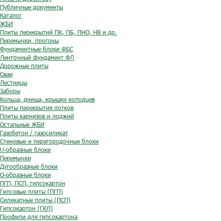
Публичные документы
Каталог
ЖБИ
Плиты перекрытий ПК, ПБ, ПНО, НВ и др.
Перемычки, прогоны
Фундаментные блоки ФБС
Ленточный фундамент ФЛ
Дорожные плиты
Сваи
Лестницы
Заборы
Кольца, днища, крышки колодцев
Плиты перекрытия лотков
Плиты карнизов и лоджий
Остальные ЖБИ
Газобетон / газосиликат
Стеновые и перегородочные блоки
U-образные блоки
Перемычки
Дугообразные блоки
O-образные блоки
ПГП, ПСП, гипсокартон
Гипсовые плиты (ПГП)
Силикатные плиты (ПСП)
Гипсокартон (ГКЛ)
Профили для гипсокартона