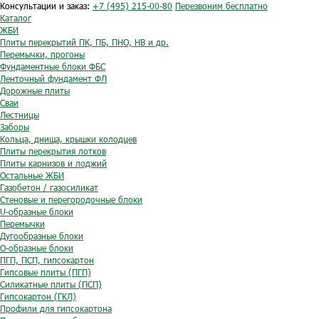
Консультации и заказ:
+7 (495) 215-00-80
Перезвоним бесплатно
Каталог
ЖБИ
Плиты перекрытий ПК, ПБ, ПНО, НВ и др.
Перемычки, прогоны
Фундаментные блоки ФБС
Ленточный фундамент ФЛ
Дорожные плиты
Сваи
Лестницы
Заборы
Кольца, днища, крышки колодцев
Плиты перекрытия лотков
Плиты карнизов и лоджий
Остальные ЖБИ
Газобетон / газосиликат
Стеновые и перегородочные блоки
U-образные блоки
Перемычки
Дугообразные блоки
O-образные блоки
ПГП, ПСП, гипсокартон
Гипсовые плиты (ПГП)
Силикатные плиты (ПСП)
Гипсокартон (ГКЛ)
Профили для гипсокартона