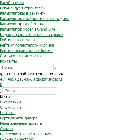
Расчёт сметы
Рекомендуем строителей
Калькуляторы и рейтинги
Калькулятор стоимости частного дома
Калькулятор газобетона
Калькулятор кровли Grand Line
Подбор цвета и материалов кровли
Рейтинг газобетона
Рейтинг полнотелого кирпича
Рейтинг керамических блоков
Статьи о строительстве
Контакты
© ООО «СтройПартнер» 2009-2026
+7 (495) 215-00-80
zakaz@st-par.ru
0
Меню
О компании
О компании
Новости
Сертификаты дилера
Реализованные проекты
Отзывы
Преимущества работы с нами
Письмо директору