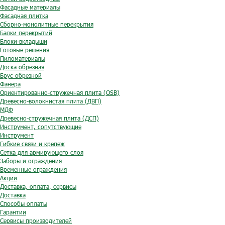
Фасадные материалы
Фасадная плитка
Сборно-монолитные перекрытия
Балки перекрытий
Блоки-вкладыши
Готовые решения
Пиломатериалы
Доска обрезная
Брус обрезной
Фанера
Ориентированно-стружечная плита (OSB)
Древесно-волокнистая плита (ДВП)
МДФ
Древесно-стружечная плита (ДСП)
Инструмент, сопутствующие
Инструмент
Гибкие связи и крепеж
Сетка для армирующего слоя
Заборы и ограждения
Временные ограждения
Акции
Доставка, оплата, сервисы
Доставка
Способы оплаты
Гарантии
Сервисы производителей