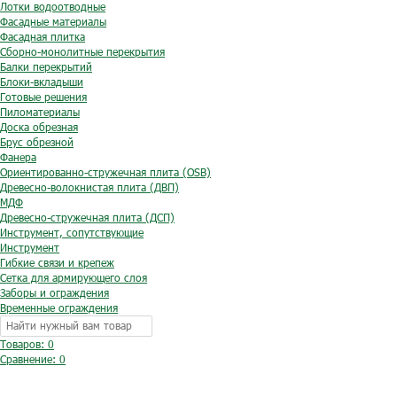
Лотки водоотводные
Фасадные материалы
Фасадная плитка
Сборно-монолитные перекрытия
Балки перекрытий
Блоки-вкладыши
Готовые решения
Пиломатериалы
Доска обрезная
Брус обрезной
Фанера
Ориентированно-стружечная плита (OSB)
Древесно-волокнистая плита (ДВП)
МДФ
Древесно-стружечная плита (ДСП)
Инструмент, сопутствующие
Инструмент
Гибкие связи и крепеж
Сетка для армирующего слоя
Заборы и ограждения
Временные ограждения
Товаров: 0
Сравнение:
0