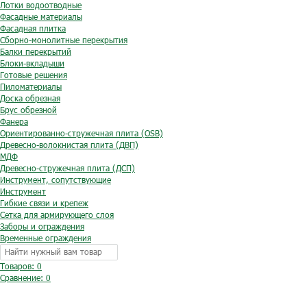
Лотки водоотводные
Фасадные материалы
Фасадная плитка
Сборно-монолитные перекрытия
Балки перекрытий
Блоки-вкладыши
Готовые решения
Пиломатериалы
Доска обрезная
Брус обрезной
Фанера
Ориентированно-стружечная плита (OSB)
Древесно-волокнистая плита (ДВП)
МДФ
Древесно-стружечная плита (ДСП)
Инструмент, сопутствующие
Инструмент
Гибкие связи и крепеж
Сетка для армирующего слоя
Заборы и ограждения
Временные ограждения
Товаров: 0
Сравнение:
0