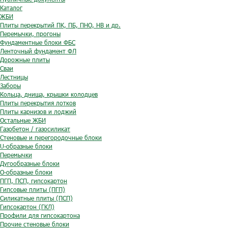
Каталог
ЖБИ
Плиты перекрытий ПК, ПБ, ПНО, НВ и др.
Перемычки, прогоны
Фундаментные блоки ФБС
Ленточный фундамент ФЛ
Дорожные плиты
Сваи
Лестницы
Заборы
Кольца, днища, крышки колодцев
Плиты перекрытия лотков
Плиты карнизов и лоджий
Остальные ЖБИ
Газобетон / газосиликат
Стеновые и перегородочные блоки
U-образные блоки
Перемычки
Дугообразные блоки
O-образные блоки
ПГП, ПСП, гипсокартон
Гипсовые плиты (ПГП)
Силикатные плиты (ПСП)
Гипсокартон (ГКЛ)
Профили для гипсокартона
Прочие стеновые блоки