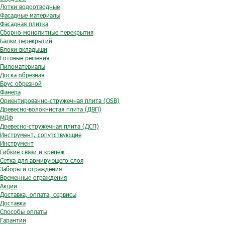
Лотки водоотводные
Фасадные материалы
Фасадная плитка
Сборно-монолитные перекрытия
Балки перекрытий
Блоки-вкладыши
Готовые решения
Пиломатериалы
Доска обрезная
Брус обрезной
Фанера
Ориентированно-стружечная плита (OSB)
Древесно-волокнистая плита (ДВП)
МДФ
Древесно-стружечная плита (ДСП)
Инструмент, сопутствующие
Инструмент
Гибкие связи и крепеж
Сетка для армирующего слоя
Заборы и ограждения
Временные ограждения
Акции
Доставка, оплата, сервисы
Доставка
Способы оплаты
Гарантии