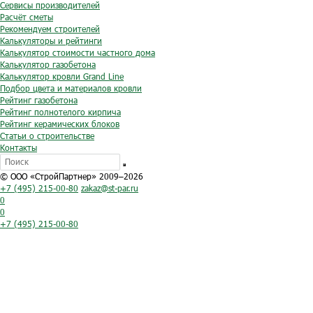
Сервисы производителей
Расчёт сметы
Рекомендуем строителей
Калькуляторы и рейтинги
Калькулятор стоимости частного дома
Калькулятор газобетона
Калькулятор кровли Grand Line
Подбор цвета и материалов кровли
Рейтинг газобетона
Рейтинг полнотелого кирпича
Рейтинг керамических блоков
Статьи о строительстве
Контакты
© ООО «СтройПартнер» 2009–2026
+7 (495) 215-00-80
zakaz@st-par.ru
0
0
+7 (495) 215-00-80