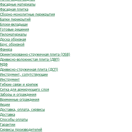
Фасадные материалы
Фасадная плитка
Сборно-монолитные перекрытия
Балки перекрытий
Блоки-вкладыши
Готовые решения
Пиломатериалы
Доска обрезная
Брус обрезной
Фанера
Ориентированно-стружечная плита (OSB)
Древесно-волокнистая плита (ДВП)
МДФ
Древесно-стружечная плита (ДСП)
Инструмент, сопутствующие
Инструмент
Гибкие связи и крепеж
Сетка для армирующего слоя
Заборы и ограждения
Временные ограждения
Акции
Доставка, оплата, сервисы
Доставка
Способы оплаты
Гарантии
Сервисы производителей