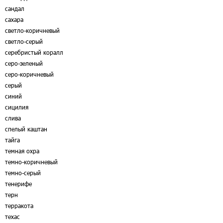
сандал
сахара
светло-коричневый
светло-серый
серебристый коралл
серо-зеленый
серо-коричневый
серый
синий
сицилия
слива
спелый каштан
тайга
темная охра
темно-коричневый
темно-серый
тенерифе
терн
терракота
техас