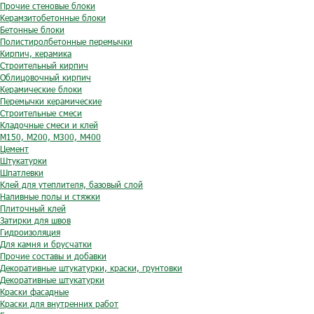
Прочие стеновые блоки
Керамзитобетонные блоки
Бетонные блоки
Полистиролбетонные перемычки
Кирпич, керамика
Строительный кирпич
Облицовочный кирпич
Керамические блоки
Перемычки керамические
Строительные смеси
Кладочные смеси и клей
М150, М200, М300, М400
Цемент
Штукатурки
Шпатлевки
Клей для утеплителя, базовый слой
Наливные полы и стяжки
Плиточный клей
Затирки для швов
Гидроизоляция
Для камня и брусчатки
Прочие составы и добавки
Декоративные штукатурки, краски, грунтовки
Декоративные штукатурки
Краски фасадные
Краски для внутренних работ