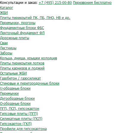
Консультации и заказ:
+7 (495) 215-00-80
Перезвоним бесплатно
Каталог
ЖБИ
Плиты перекрытий ПК, ПБ, ПНО, НВ и др.
Перемычки, прогоны
Фундаментные блоки ФБС
Ленточный фундамент ФЛ
Дорожные плиты
Сваи
Лестницы
Заборы
Кольца, днища, крышки колодцев
Плиты перекрытия лотков
Плиты карнизов и лоджий
Остальные ЖБИ
Газобетон / газосиликат
Стеновые и перегородочные блоки
U-образные блоки
Перемычки
Дугообразные блоки
O-образные блоки
ПГП, ПСП, гипсокартон
Гипсовые плиты (ПГП)
Силикатные плиты (ПСП)
Гипсокартон (ГКЛ)
Профили для гипсокартона