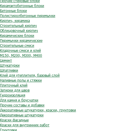
Прочие стеновые блоки
Керамзитобетонные блоки
Бетонные блоки
Полистиролбетонные перемычки
Кирпич, керамика
Строительный кирпич
Облицовочный кирпич
Керамические блоки
Перемычки керамические
Строительные смеси
Кладочные смеси и клей
М150, М200, М300, М400
Цемент
Штукатурки
Шпатлевки
Клей для утеплителя, базовый слой
Наливные полы и стяжки
Плиточный клей
Затирки для швов
Гидроизоляция
Для камня и брусчатки
Прочие составы и добавки
Декоративные штукатурки, краски, грунтовки
Декоративные штукатурки
Краски фасадные
Краски для внутренних работ
Грунтовки