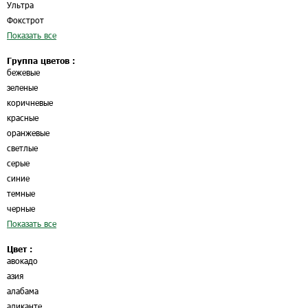
Ультра
Фокстрот
Показать все
Группа цветов :
бежевые
зеленые
коричневые
красные
оранжевые
светлые
серые
синие
темные
черные
Показать все
Цвет :
авокадо
азия
алабама
аликанте