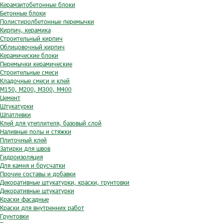
Керамзитобетонные блоки
Бетонные блоки
Полистиролбетонные перемычки
Кирпич, керамика
Строительный кирпич
Облицовочный кирпич
Керамические блоки
Перемычки керамические
Строительные смеси
Кладочные смеси и клей
М150, М200, М300, М400
Цемент
Штукатурки
Шпатлевки
Клей для утеплителя, базовый слой
Наливные полы и стяжки
Плиточный клей
Затирки для швов
Гидроизоляция
Для камня и брусчатки
Прочие составы и добавки
Декоративные штукатурки, краски, грунтовки
Декоративные штукатурки
Краски фасадные
Краски для внутренних работ
Грунтовки