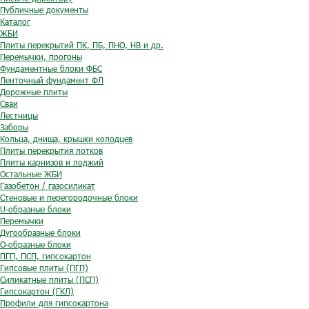
Публичные документы
Каталог
ЖБИ
Плиты перекрытий ПК, ПБ, ПНО, НВ и др.
Перемычки, прогоны
Фундаментные блоки ФБС
Ленточный фундамент ФЛ
Дорожные плиты
Сваи
Лестницы
Заборы
Кольца, днища, крышки колодцев
Плиты перекрытия лотков
Плиты карнизов и лоджий
Остальные ЖБИ
Газобетон / газосиликат
Стеновые и перегородочные блоки
U-образные блоки
Перемычки
Дугообразные блоки
O-образные блоки
ПГП, ПСП, гипсокартон
Гипсовые плиты (ПГП)
Силикатные плиты (ПСП)
Гипсокартон (ГКЛ)
Профили для гипсокартона