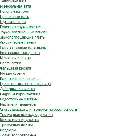
Теплоизоляция
Минеральная вата
Пенополистирол
Прошивные маты
Шумоизоляция
Рулонная звукоизоляция
Звукоизоляционные панели
Звукопоглощающие плиты
Акустические панели
Сопутствующие материалы
Кровельные материалы
Металлочерепица
Профнастил
Фальцевая кровля
Мягкая кровля
Композитная черепица
Цементно-песчаная черепица
Доборные элементы
Гидро- и пароизоляция
Водосточные системы
Мастики и праймеры
Снегозадержатели и элементы безопасности
Тротуарная плитка, брусчатка
Клинкерная брусчатка
Тротуарная плитка
Бордюры
Лотки водоотводные