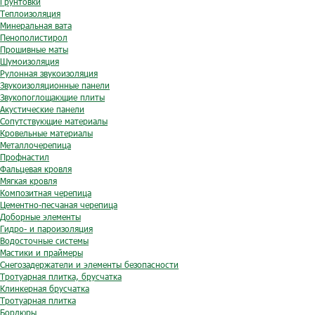
Грунтовки
Теплоизоляция
Минеральная вата
Пенополистирол
Прошивные маты
Шумоизоляция
Рулонная звукоизоляция
Звукоизоляционные панели
Звукопоглощающие плиты
Акустические панели
Сопутствующие материалы
Кровельные материалы
Металлочерепица
Профнастил
Фальцевая кровля
Мягкая кровля
Композитная черепица
Цементно-песчаная черепица
Доборные элементы
Гидро- и пароизоляция
Водосточные системы
Мастики и праймеры
Снегозадержатели и элементы безопасности
Тротуарная плитка, брусчатка
Клинкерная брусчатка
Тротуарная плитка
Бордюры