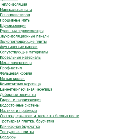
Теплоизоляция
Минеральная вата
Пенополистирол
Прошивные маты
Шумоизоляция
Рулонная звукоизоляция
Звукоизоляционные панели
Звукопоглощающие плиты
Акустические панели
Сопутствующие материалы
Кровельные материалы
Металлочерепица
Профнастил
Фальцевая кровля
Мягкая кровля
Композитная черепица
Цементно-песчаная черепица
Доборные элементы
Гидро- и пароизоляция
Водосточные системы
Мастики и праймеры
Снегозадержатели и элементы безопасности
Тротуарная плитка, брусчатка
Клинкерная брусчатка
Тротуарная плитка
Бордюры