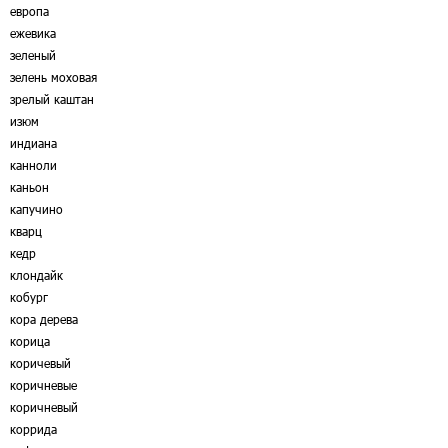
европа
ежевика
зеленый
зелень моховая
зрелый каштан
изюм
индиана
канноли
каньон
капучино
кварц
кедр
клондайк
кобург
кора дерева
корица
коричевый
коричневые
коричневый
коррида