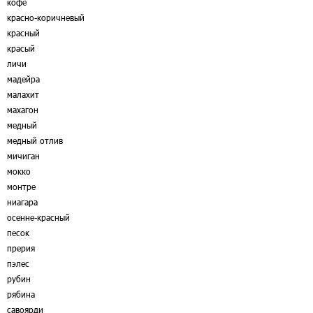
кофе
красно-коричневый
красный
красый
личи
мадейра
малахит
махагон
медный
медный отлив
мичиган
мокко
монтре
ниагара
осенне-красный
песок
прерия
пэлес
рубин
рябина
савоярди