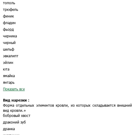
тополь
трюфель
финик
фладен
фьорд
черника
черный
шельф
эвкалипт
эйлин
юта
ямайка
янтарь
Показать все
Вид нарезки :
Форма отдельных элементов кровли, из которых складывается внешний
вид кровли.
+
бобровый хвост
драконий зуб
дранка