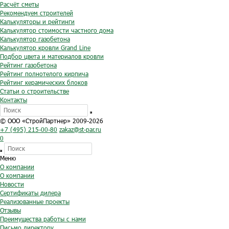
Расчёт сметы
Рекомендуем строителей
Калькуляторы и рейтинги
Калькулятор стоимости частного дома
Калькулятор газобетона
Калькулятор кровли Grand Line
Подбор цвета и материалов кровли
Рейтинг газобетона
Рейтинг полнотелого кирпича
Рейтинг керамических блоков
Статьи о строительстве
Контакты
© ООО «СтройПартнер» 2009-2026
+7 (495) 215-00-80
zakaz@st-par.ru
0
Меню
О компании
О компании
Новости
Сертификаты дилера
Реализованные проекты
Отзывы
Преимущества работы с нами
Письмо директору