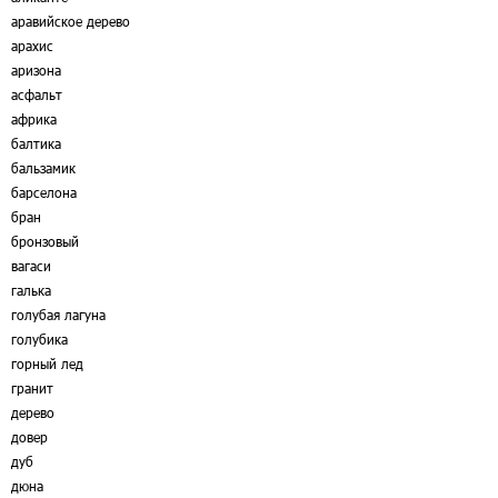
аравийское дерево
арахис
аризона
асфальт
африка
балтика
бальзамик
барселона
бран
бронзовый
вагаси
галька
голубая лагуна
голубика
горный лед
гранит
дерево
довер
дуб
дюна