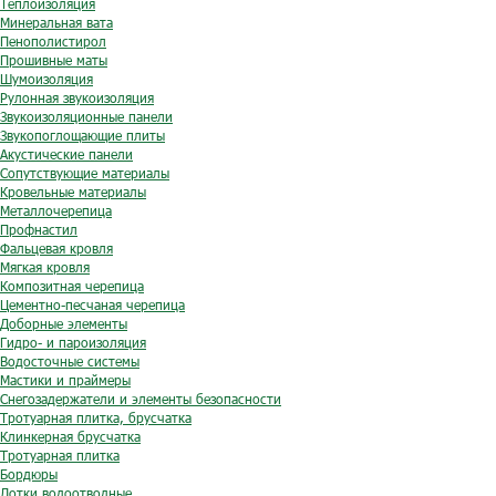
Теплоизоляция
Минеральная вата
Пенополистирол
Прошивные маты
Шумоизоляция
Рулонная звукоизоляция
Звукоизоляционные панели
Звукопоглощающие плиты
Акустические панели
Сопутствующие материалы
Кровельные материалы
Металлочерепица
Профнастил
Фальцевая кровля
Мягкая кровля
Композитная черепица
Цементно-песчаная черепица
Доборные элементы
Гидро- и пароизоляция
Водосточные системы
Мастики и праймеры
Снегозадержатели и элементы безопасности
Тротуарная плитка, брусчатка
Клинкерная брусчатка
Тротуарная плитка
Бордюры
Лотки водоотводные