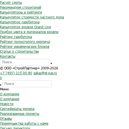
Расчёт сметы
Рекомендуем строителей
Калькуляторы и рейтинги
Калькулятор стоимости частного дома
Калькулятор газобетона
Калькулятор кровли Grand Line
Подбор цвета и материалов кровли
Рейтинг газобетона
Рейтинг полнотелого кирпича
Рейтинг керамических блоков
Статьи о строительстве
Контакты
© ООО «СтройПартнер» 2009-2026
+7 (495) 215-00-80
zakaz@st-par.ru
0
Меню
О компании
О компании
Новости
Сертификаты дилера
Реализованные проекты
Отзывы
Преимущества работы с нами
Письмо директору