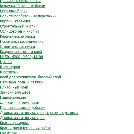
Прочие стеновые блоки
Керамзитобетонные блоки
Бетонные блоки
Полистиролбетонные перемычки
Кирпич, керамика
Строительный кирпич
Облицовочный кирпич
Керамические блоки
Перемычки керамические
Строительные смеси
Кладочные смеси и клей
М150, М200, М300, М400
Цемент
Штукатурки
Шпатлевки
Клей для утеплителя, базовый слой
Наливные полы и стяжки
Плиточный клей
Затирки для швов
Гидроизоляция
Для камня и брусчатки
Прочие составы и добавки
Декоративные штукатурки, краски, грунтовки
Декоративные штукатурки
Краски фасадные
Краски для внутренних работ
Грунтовки