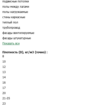
подвесные потолки
полы между лагами
полы нагружаемые
стены каркасные
теплый пол
трубопровод
фасады вентилируемые
фасады штукатурные
Показать все
Плотность (D), кг/м3 (точно) :
8
10
12
13
14
16
17
20
21-35
23