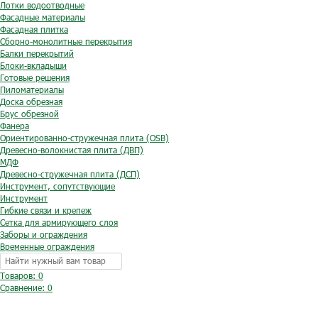
Лотки водоотводные
Фасадные материалы
Фасадная плитка
Сборно-монолитные перекрытия
Балки перекрытий
Блоки-вкладыши
Готовые решения
Пиломатериалы
Доска обрезная
Брус обрезной
Фанера
Ориентированно-стружечная плита (OSB)
Древесно-волокнистая плита (ДВП)
МДФ
Древесно-стружечная плита (ДСП)
Инструмент, сопутствующие
Инструмент
Гибкие связи и крепеж
Сетка для армирующего слоя
Заборы и ограждения
Временные ограждения
Товаров: 0
Сравнение:
0