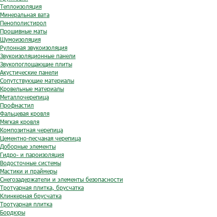
Теплоизоляция
Минеральная вата
Пенополистирол
Прошивные маты
Шумоизоляция
Рулонная звукоизоляция
Звукоизоляционные панели
Звукопоглощающие плиты
Акустические панели
Сопутствующие материалы
Кровельные материалы
Металлочерепица
Профнастил
Фальцевая кровля
Мягкая кровля
Композитная черепица
Цементно-песчаная черепица
Доборные элементы
Гидро- и пароизоляция
Водосточные системы
Мастики и праймеры
Снегозадержатели и элементы безопасности
Тротуарная плитка, брусчатка
Клинкерная брусчатка
Тротуарная плитка
Бордюры