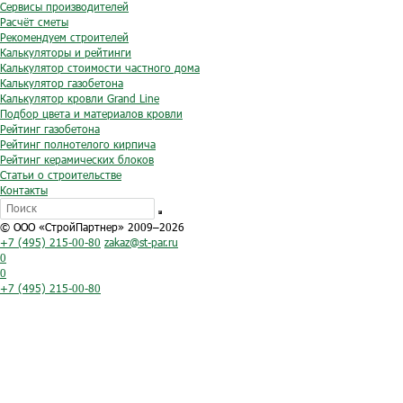
Сервисы производителей
Расчёт сметы
Рекомендуем строителей
Калькуляторы и рейтинги
Калькулятор стоимости частного дома
Калькулятор газобетона
Калькулятор кровли Grand Line
Подбор цвета и материалов кровли
Рейтинг газобетона
Рейтинг полнотелого кирпича
Рейтинг керамических блоков
Статьи о строительстве
Контакты
© ООО «СтройПартнер» 2009–2026
+7 (495) 215-00-80
zakaz@st-par.ru
0
0
+7 (495) 215-00-80