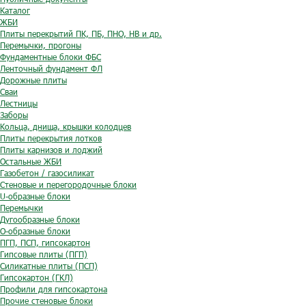
Каталог
ЖБИ
Плиты перекрытий ПК, ПБ, ПНО, НВ и др.
Перемычки, прогоны
Фундаментные блоки ФБС
Ленточный фундамент ФЛ
Дорожные плиты
Сваи
Лестницы
Заборы
Кольца, днища, крышки колодцев
Плиты перекрытия лотков
Плиты карнизов и лоджий
Остальные ЖБИ
Газобетон / газосиликат
Стеновые и перегородочные блоки
U-образные блоки
Перемычки
Дугообразные блоки
O-образные блоки
ПГП, ПСП, гипсокартон
Гипсовые плиты (ПГП)
Силикатные плиты (ПСП)
Гипсокартон (ГКЛ)
Профили для гипсокартона
Прочие стеновые блоки