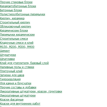
Прочие стеновые блоки
Керамзитобетонные блоки
Бетонные блоки
Полистиролбетонные перемычки
Кирпич, керамика
Строительный кирпич
Облицовочный кирпич
Керамические блоки
Перемычки керамические
Строительные смеси
Кладочные смеси и клей
М150, М200, М300, М400
Цемент
Штукатурки
Шпатлевки
Клей для утеплителя, базовый слой
Наливные полы и стяжки
Плиточный клей
Затирки для швов
Гидроизоляция
Для камня и брусчатки
Прочие составы и добавки
Декоративные штукатурки, краски, грунтовки
Декоративные штукатурки
Краски фасадные
Краски для внутренних работ