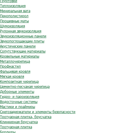
Грунтовки
Теплоизоляция
Минеральная вата
Пенополистирол
Прошивные маты
Шумоизоляция
Рулонная звукоизоляция
Звукоизоляционные панели
Звукопоглощающие плиты
Акустические панели
Сопутствующие материалы
Кровельные материалы
Металлочерепица
Профнастил
Фальцевая кровля
Мягкая кровля
Композитная черепица
Цементно-песчаная черепица
Доборные элементы
Гидро- и пароизоляция
Водосточные системы
Мастики и праймеры
Снегозадержатели и элементы безопасности
Тротуарная плитка, брусчатка
Клинкерная брусчатка
Тротуарная плитка
Бордюры