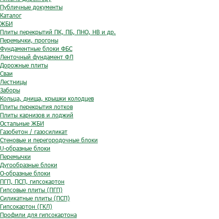
Публичные документы
Каталог
ЖБИ
Плиты перекрытий ПК, ПБ, ПНО, НВ и др.
Перемычки, прогоны
Фундаментные блоки ФБС
Ленточный фундамент ФЛ
Дорожные плиты
Сваи
Лестницы
Заборы
Кольца, днища, крышки колодцев
Плиты перекрытия лотков
Плиты карнизов и лоджий
Остальные ЖБИ
Газобетон / газосиликат
Стеновые и перегородочные блоки
U-образные блоки
Перемычки
Дугообразные блоки
O-образные блоки
ПГП, ПСП, гипсокартон
Гипсовые плиты (ПГП)
Силикатные плиты (ПСП)
Гипсокартон (ГКЛ)
Профили для гипсокартона