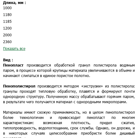
Длина, мм :
1000
1180
1185
1200
2000
2360
Показать все
Вид :
Пенопласт
производится обработкой гранул полистирола водяным
паром, в процессе которой крупицы материала увеличиваются в объеме и
начинают слипаться в единое пористое полотно.
Пенополистирол
производится методом «экструзии» из полистирола:
гранулы проходят тепловую обработку, плавятся и формируют почти
однородную структуру. Полученную массу обрабатывают горячим паром,
в результате чего получается материал с однородными микропорами.
Материалы имеют схожую применяемость, но в целом пенополистирол
более технологичен и превосходит пенопласт по многим
характеристикам: возможная плотность, предел сжатия,
теплопроводность, водопоглощение, срок службы. Однако, он дороже, и
в некоторых случаях целесообразнее приобрести более дешевый