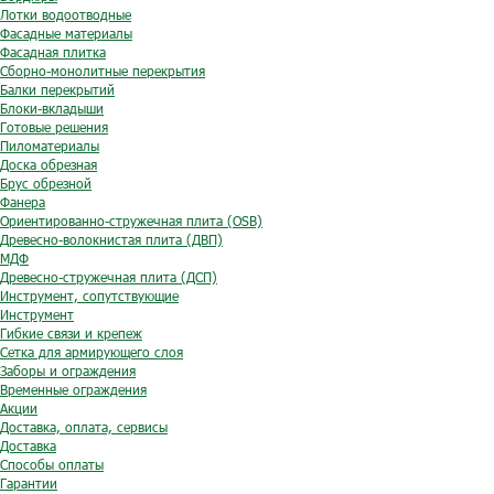
Лотки водоотводные
Фасадные материалы
Фасадная плитка
Сборно-монолитные перекрытия
Балки перекрытий
Блоки-вкладыши
Готовые решения
Пиломатериалы
Доска обрезная
Брус обрезной
Фанера
Ориентированно-стружечная плита (OSB)
Древесно-волокнистая плита (ДВП)
МДФ
Древесно-стружечная плита (ДСП)
Инструмент, сопутствующие
Инструмент
Гибкие связи и крепеж
Сетка для армирующего слоя
Заборы и ограждения
Временные ограждения
Акции
Доставка, оплата, сервисы
Доставка
Способы оплаты
Гарантии