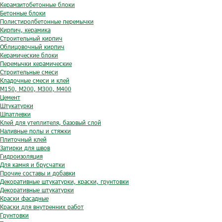
Керамзитобетонные блоки
Бетонные блоки
Полистиролбетонные перемычки
Кирпич, керамика
Строительный кирпич
Облицовочный кирпич
Керамические блоки
Перемычки керамические
Строительные смеси
Кладочные смеси и клей
М150, М200, М300, М400
Цемент
Штукатурки
Шпатлевки
Клей для утеплителя, базовый слой
Наливные полы и стяжки
Плиточный клей
Затирки для швов
Гидроизоляция
Для камня и брусчатки
Прочие составы и добавки
Декоративные штукатурки, краски, грунтовки
Декоративные штукатурки
Краски фасадные
Краски для внутренних работ
Грунтовки