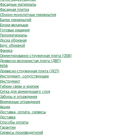
Фасадные материалы
Фасадная плитка
Сборно-монолитные перекрытия
Балки перекрытий
Блоки-вкладыши
Готовые решения
Пиломатериалы
Доска обрезная
Брус обрезной
Фанера
Ориентированно-стружечная плита (OSB)
Древесно-волокнистая плита (ДВП)
МДФ
Древесно-стружечная плита (ДСП)
Инструмент, сопутствующие
Инструмент
Гибкие связи и крепеж
Сетка для армирующего слоя
Заборы и ограждения
Временные ограждения
Акции
Доставка, оплата, сервисы
Доставка
Способы оплаты
Гарантии
Сервисы производителей