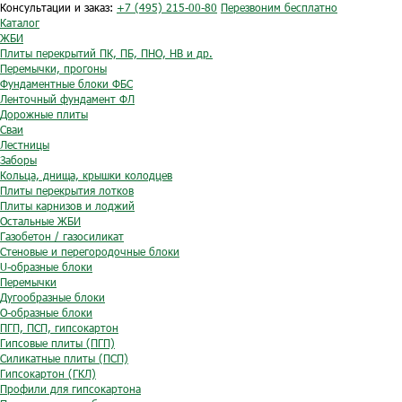
Консультации и заказ:
+7 (495) 215-00-80
Перезвоним бесплатно
Каталог
ЖБИ
Плиты перекрытий ПК, ПБ, ПНО, НВ и др.
Перемычки, прогоны
Фундаментные блоки ФБС
Ленточный фундамент ФЛ
Дорожные плиты
Сваи
Лестницы
Заборы
Кольца, днища, крышки колодцев
Плиты перекрытия лотков
Плиты карнизов и лоджий
Остальные ЖБИ
Газобетон / газосиликат
Стеновые и перегородочные блоки
U-образные блоки
Перемычки
Дугообразные блоки
O-образные блоки
ПГП, ПСП, гипсокартон
Гипсовые плиты (ПГП)
Силикатные плиты (ПСП)
Гипсокартон (ГКЛ)
Профили для гипсокартона