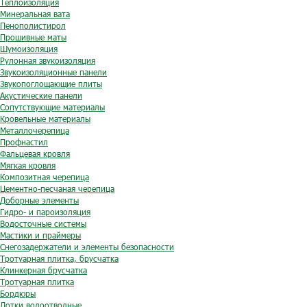
Теплоизоляция
Минеральная вата
Пенополистирол
Прошивные маты
Шумоизоляция
Рулонная звукоизоляция
Звукоизоляционные панели
Звукопоглощающие плиты
Акустические панели
Сопутствующие материалы
Кровельные материалы
Металлочерепица
Профнастил
Фальцевая кровля
Мягкая кровля
Композитная черепица
Цементно-песчаная черепица
Доборные элементы
Гидро- и пароизоляция
Водосточные системы
Мастики и праймеры
Снегозадержатели и элементы безопасности
Тротуарная плитка, брусчатка
Клинкерная брусчатка
Тротуарная плитка
Бордюры
Лотки водоотводные