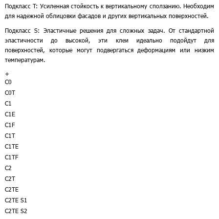
Подкласс T: Усиленная стойкость к вертикальному сползанию. Необходим
для надежной облицовки фасадов и других вертикальных поверхностей.
Подкласс S: Эластичные решения для сложных задач. От стандартной
эластичности до высокой, эти клеи идеально подойдут для
поверхностей, которые могут подвергаться деформациям или низким
температурам.
+
C0
C0T
C1
C1E
C1F
C1T
C1TE
C1TF
C2
C2T
C2TE
C2TE S1
C2TE S2