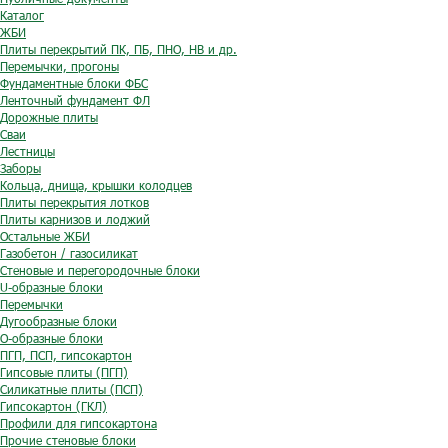
Каталог
ЖБИ
Плиты перекрытий ПК, ПБ, ПНО, НВ и др.
Перемычки, прогоны
Фундаментные блоки ФБС
Ленточный фундамент ФЛ
Дорожные плиты
Сваи
Лестницы
Заборы
Кольца, днища, крышки колодцев
Плиты перекрытия лотков
Плиты карнизов и лоджий
Остальные ЖБИ
Газобетон / газосиликат
Стеновые и перегородочные блоки
U-образные блоки
Перемычки
Дугообразные блоки
O-образные блоки
ПГП, ПСП, гипсокартон
Гипсовые плиты (ПГП)
Силикатные плиты (ПСП)
Гипсокартон (ГКЛ)
Профили для гипсокартона
Прочие стеновые блоки