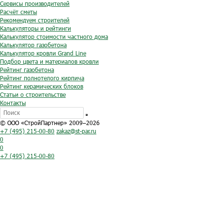
Сервисы производителей
Расчёт сметы
Рекомендуем строителей
Калькуляторы и рейтинги
Калькулятор стоимости частного дома
Калькулятор газобетона
Калькулятор кровли Grand Line
Подбор цвета и материалов кровли
Рейтинг газобетона
Рейтинг полнотелого кирпича
Рейтинг керамических блоков
Статьи о строительстве
Контакты
© ООО «СтройПартнер» 2009–2026
+7 (495) 215-00-80
zakaz@st-par.ru
0
0
+7 (495) 215-00-80