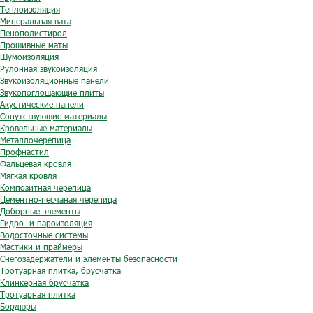
Теплоизоляция
Минеральная вата
Пенополистирол
Прошивные маты
Шумоизоляция
Рулонная звукоизоляция
Звукоизоляционные панели
Звукопоглощающие плиты
Акустические панели
Сопутствующие материалы
Кровельные материалы
Металлочерепица
Профнастил
Фальцевая кровля
Мягкая кровля
Композитная черепица
Цементно-песчаная черепица
Доборные элементы
Гидро- и пароизоляция
Водосточные системы
Мастики и праймеры
Снегозадержатели и элементы безопасности
Тротуарная плитка, брусчатка
Клинкерная брусчатка
Тротуарная плитка
Бордюры