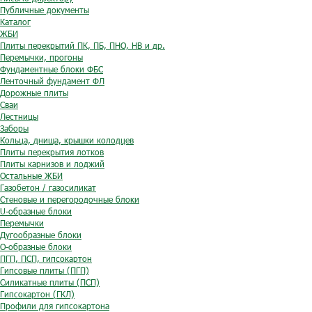
Публичные документы
Каталог
ЖБИ
Плиты перекрытий ПК, ПБ, ПНО, НВ и др.
Перемычки, прогоны
Фундаментные блоки ФБС
Ленточный фундамент ФЛ
Дорожные плиты
Сваи
Лестницы
Заборы
Кольца, днища, крышки колодцев
Плиты перекрытия лотков
Плиты карнизов и лоджий
Остальные ЖБИ
Газобетон / газосиликат
Стеновые и перегородочные блоки
U-образные блоки
Перемычки
Дугообразные блоки
O-образные блоки
ПГП, ПСП, гипсокартон
Гипсовые плиты (ПГП)
Силикатные плиты (ПСП)
Гипсокартон (ГКЛ)
Профили для гипсокартона