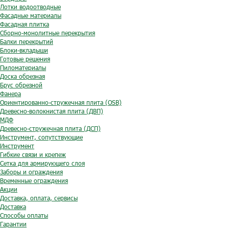
Лотки водоотводные
Фасадные материалы
Фасадная плитка
Сборно-монолитные перекрытия
Балки перекрытий
Блоки-вкладыши
Готовые решения
Пиломатериалы
Доска обрезная
Брус обрезной
Фанера
Ориентированно-стружечная плита (OSB)
Древесно-волокнистая плита (ДВП)
МДФ
Древесно-стружечная плита (ДСП)
Инструмент, сопутствующие
Инструмент
Гибкие связи и крепеж
Сетка для армирующего слоя
Заборы и ограждения
Временные ограждения
Акции
Доставка, оплата, сервисы
Доставка
Способы оплаты
Гарантии