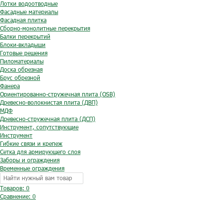
Лотки водоотводные
Фасадные материалы
Фасадная плитка
Сборно-монолитные перекрытия
Балки перекрытий
Блоки-вкладыши
Готовые решения
Пиломатериалы
Доска обрезная
Брус обрезной
Фанера
Ориентированно-стружечная плита (OSB)
Древесно-волокнистая плита (ДВП)
МДФ
Древесно-стружечная плита (ДСП)
Инструмент, сопутствующие
Инструмент
Гибкие связи и крепеж
Сетка для армирующего слоя
Заборы и ограждения
Временные ограждения
Товаров: 0
Сравнение:
0