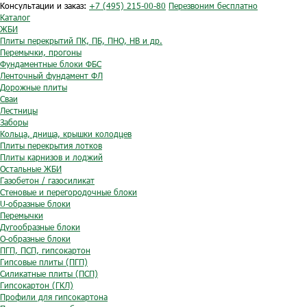
Консультации и заказ:
+7 (495) 215-00-80
Перезвоним бесплатно
Каталог
ЖБИ
Плиты перекрытий ПК, ПБ, ПНО, НВ и др.
Перемычки, прогоны
Фундаментные блоки ФБС
Ленточный фундамент ФЛ
Дорожные плиты
Сваи
Лестницы
Заборы
Кольца, днища, крышки колодцев
Плиты перекрытия лотков
Плиты карнизов и лоджий
Остальные ЖБИ
Газобетон / газосиликат
Стеновые и перегородочные блоки
U-образные блоки
Перемычки
Дугообразные блоки
O-образные блоки
ПГП, ПСП, гипсокартон
Гипсовые плиты (ПГП)
Силикатные плиты (ПСП)
Гипсокартон (ГКЛ)
Профили для гипсокартона