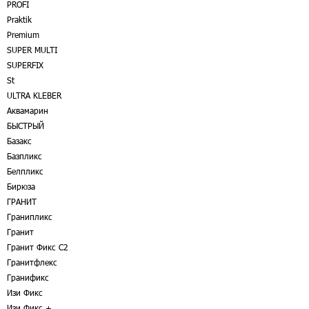
PROFI
Praktik
Premium
SUPER MULTI
SUPERFIX
St
ULTRA KLEBER
Аквамарин
БЫСТРЫЙ
Базакс
Базпликс
Белпликс
Бирюза
ГРАНИТ
Гранипликс
Гранит
Гранит Фикс C2
Гранитфлекс
Гранификс
Изи Фикс
Изи Фикс +