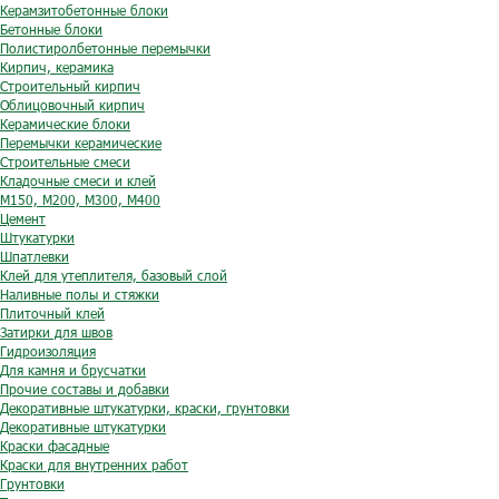
Керамзитобетонные блоки
Бетонные блоки
Полистиролбетонные перемычки
Кирпич, керамика
Строительный кирпич
Облицовочный кирпич
Керамические блоки
Перемычки керамические
Строительные смеси
Кладочные смеси и клей
М150, М200, М300, М400
Цемент
Штукатурки
Шпатлевки
Клей для утеплителя, базовый слой
Наливные полы и стяжки
Плиточный клей
Затирки для швов
Гидроизоляция
Для камня и брусчатки
Прочие составы и добавки
Декоративные штукатурки, краски, грунтовки
Декоративные штукатурки
Краски фасадные
Краски для внутренних работ
Грунтовки