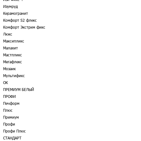
Изумруд
Керамогранит
Комфорт S2 флекс
Комфорт Экстрим фикс
Люкс
Максипликс
Малахит
Мастпликс
Мегафлекс
Мозаик
Мультификс
ОК
ПРЕМИУМ БЕЛЫЙ
ПРОФИ
Печформ
Плюс
Премиум
Профи
Профи Плюс
СТАНДАРТ