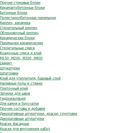
Прочие стеновые блоки
Керамзитобетонные блоки
Бетонные блоки
Полистиролбетонные перемычки
Кирпич, керамика
Строительный кирпич
Облицовочный кирпич
Керамические блоки
Перемычки керамические
Строительные смеси
Кладочные смеси и клей
М150, М200, М300, М400
Цемент
Штукатурки
Шпатлевки
Клей для утеплителя, базовый слой
Наливные полы и стяжки
Плиточный клей
Затирки для швов
Гидроизоляция
Для камня и брусчатки
Прочие составы и добавки
Декоративные штукатурки, краски, грунтовки
Декоративные штукатурки
Краски фасадные
Краски для внутренних работ