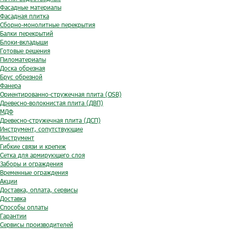
Фасадные материалы
Фасадная плитка
Сборно-монолитные перекрытия
Балки перекрытий
Блоки-вкладыши
Готовые решения
Пиломатериалы
Доска обрезная
Брус обрезной
Фанера
Ориентированно-стружечная плита (OSB)
Древесно-волокнистая плита (ДВП)
МДФ
Древесно-стружечная плита (ДСП)
Инструмент, сопутствующие
Инструмент
Гибкие связи и крепеж
Сетка для армирующего слоя
Заборы и ограждения
Временные ограждения
Акции
Доставка, оплата, сервисы
Доставка
Способы оплаты
Гарантии
Сервисы производителей