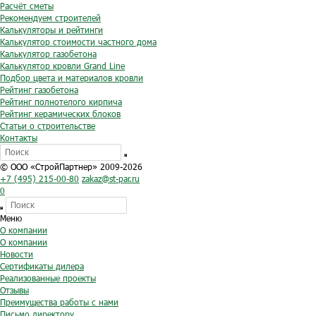
Расчёт сметы
Рекомендуем строителей
Калькуляторы и рейтинги
Калькулятор стоимости частного дома
Калькулятор газобетона
Калькулятор кровли Grand Line
Подбор цвета и материалов кровли
Рейтинг газобетона
Рейтинг полнотелого кирпича
Рейтинг керамических блоков
Статьи о строительстве
Контакты
© ООО «СтройПартнер» 2009-2026
+7 (495) 215-00-80
zakaz@st-par.ru
0
Меню
О компании
О компании
Новости
Сертификаты дилера
Реализованные проекты
Отзывы
Преимущества работы с нами
Письмо директору