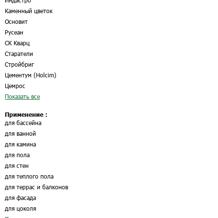
Индастро
Каменный цветок
Основит
Русеан
СК Кварц
Старатели
Стройбриг
Цементум (Holcim)
Цемрос
Показать все
Применение :
для бассейна
для ванной
для камина
для пола
для стен
для теплого пола
для террас и балконов
для фасада
для цоколя