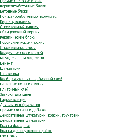
Прочие стеновые блоки
Керамзитобетонные блоки
Бетонные блоки
Полистиролбетонные перемычки
Кирпич, керамика
Строительный кирпич
Облицовочный кирпич
Керамические блоки
Перемычки керамические
Строительные смеси
Кладочные смеси и клей
М150, М200, М300, М400
Цемент
Штукатурки
Шпатлевки
Клей для утеплителя, базовый слой
Наливные полы и стяжки
Плиточный клей
Затирки для швов
Гидроизоляция
Для камня и брусчатки
Прочие составы и добавки
Декоративные штукатурки, краски, грунтовки
Декоративные штукатурки
Краски фасадные
Краски для внутренних работ
Грунтовки