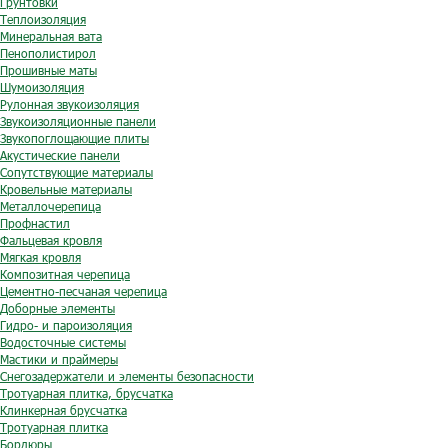
Грунтовки
Теплоизоляция
Минеральная вата
Пенополистирол
Прошивные маты
Шумоизоляция
Рулонная звукоизоляция
Звукоизоляционные панели
Звукопоглощающие плиты
Акустические панели
Сопутствующие материалы
Кровельные материалы
Металлочерепица
Профнастил
Фальцевая кровля
Мягкая кровля
Композитная черепица
Цементно-песчаная черепица
Доборные элементы
Гидро- и пароизоляция
Водосточные системы
Мастики и праймеры
Снегозадержатели и элементы безопасности
Тротуарная плитка, брусчатка
Клинкерная брусчатка
Тротуарная плитка
Бордюры