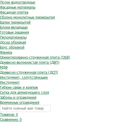
Лотки водоотводные
Фасадные материалы
Фасадная плитка
Сборно-монолитные перекрытия
Балки перекрытий
Блоки-вкладыши
Готовые решения
Пиломатериалы
Доска обрезная
Брус обрезной
Фанера
Ориентированно-стружечная плита (OSB)
Древесно-волокнистая плита (ДВП)
МДФ
Древесно-стружечная плита (ДСП)
Инструмент, сопутствующие
Инструмент
Гибкие связи и крепеж
Сетка для армирующего слоя
Заборы и ограждения
Временные ограждения
Товаров: 0
Сравнение:
0