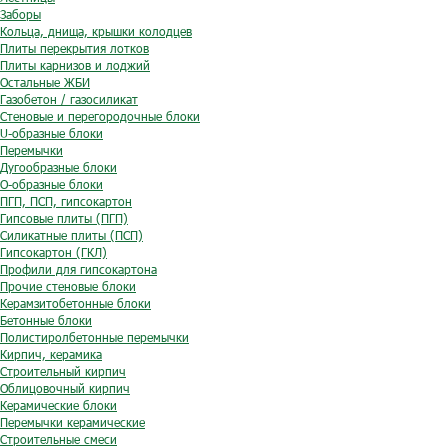
Заборы
Кольца, днища, крышки колодцев
Плиты перекрытия лотков
Плиты карнизов и лоджий
Остальные ЖБИ
Газобетон / газосиликат
Стеновые и перегородочные блоки
U-образные блоки
Перемычки
Дугообразные блоки
O-образные блоки
ПГП, ПСП, гипсокартон
Гипсовые плиты (ПГП)
Силикатные плиты (ПСП)
Гипсокартон (ГКЛ)
Профили для гипсокартона
Прочие стеновые блоки
Керамзитобетонные блоки
Бетонные блоки
Полистиролбетонные перемычки
Кирпич, керамика
Строительный кирпич
Облицовочный кирпич
Керамические блоки
Перемычки керамические
Строительные смеси