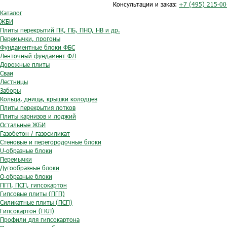
Консультации и заказ:
+7 (495) 215-00
Каталог
ЖБИ
Плиты перекрытий ПК, ПБ, ПНО, НВ и др.
Перемычки, прогоны
Фундаментные блоки ФБС
Ленточный фундамент ФЛ
Дорожные плиты
Сваи
Лестницы
Заборы
Кольца, днища, крышки колодцев
Плиты перекрытия лотков
Плиты карнизов и лоджий
Остальные ЖБИ
Газобетон / газосиликат
Стеновые и перегородочные блоки
U-образные блоки
Перемычки
Дугообразные блоки
O-образные блоки
ПГП, ПСП, гипсокартон
Гипсовые плиты (ПГП)
Силикатные плиты (ПСП)
Гипсокартон (ГКЛ)
Профили для гипсокартона