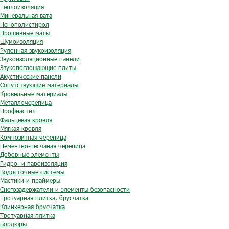
Теплоизоляция
Минеральная вата
Пенополистирол
Прошивные маты
Шумоизоляция
Рулонная звукоизоляция
Звукоизоляционные панели
Звукопоглощающие плиты
Акустические панели
Сопутствующие материалы
Кровельные материалы
Металлочерепица
Профнастил
Фальцевая кровля
Мягкая кровля
Композитная черепица
Цементно-песчаная черепица
Доборные элементы
Гидро- и пароизоляция
Водосточные системы
Мастики и праймеры
Снегозадержатели и элементы безопасности
Тротуарная плитка, брусчатка
Клинкерная брусчатка
Тротуарная плитка
Бордюры