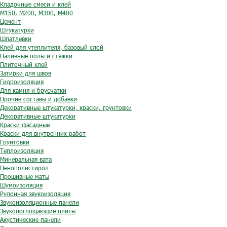
Кладочные смеси и клей
М150, М200, М300, М400
Цемент
Штукатурки
Шпатлевки
Клей для утеплителя, базовый слой
Наливные полы и стяжки
Плиточный клей
Затирки для швов
Гидроизоляция
Для камня и брусчатки
Прочие составы и добавки
Декоративные штукатурки, краски, грунтовки
Декоративные штукатурки
Краски фасадные
Краски для внутренних работ
Грунтовки
Теплоизоляция
Минеральная вата
Пенополистирол
Прошивные маты
Шумоизоляция
Рулонная звукоизоляция
Звукоизоляционные панели
Звукопоглощающие плиты
Акустические панели