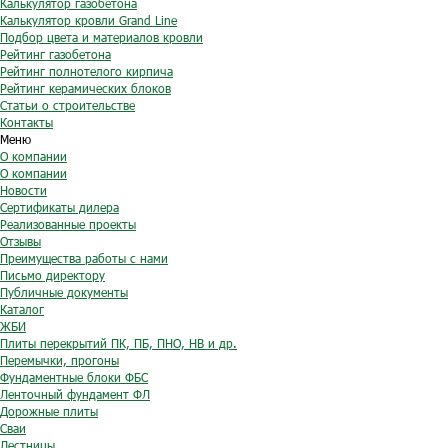
Калькулятор газобетона
Калькулятор кровли Grand Line
Подбор цвета и материалов кровли
Рейтинг газобетона
Рейтинг полнотелого кирпича
Рейтинг керамических блоков
Статьи о строительстве
Контакты
Меню
О компании
О компании
Новости
Сертификаты дилера
Реализованные проекты
Отзывы
Преимущества работы с нами
Письмо директору
Публичные документы
Каталог
ЖБИ
Плиты перекрытий ПК, ПБ, ПНО, НВ и др.
Перемычки, прогоны
Фундаментные блоки ФБС
Ленточный фундамент ФЛ
Дорожные плиты
Сваи
Лестницы