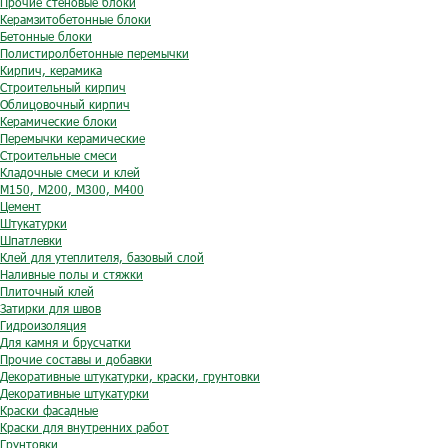
Прочие стеновые блоки
Керамзитобетонные блоки
Бетонные блоки
Полистиролбетонные перемычки
Кирпич, керамика
Строительный кирпич
Облицовочный кирпич
Керамические блоки
Перемычки керамические
Строительные смеси
Кладочные смеси и клей
М150, М200, М300, М400
Цемент
Штукатурки
Шпатлевки
Клей для утеплителя, базовый слой
Наливные полы и стяжки
Плиточный клей
Затирки для швов
Гидроизоляция
Для камня и брусчатки
Прочие составы и добавки
Декоративные штукатурки, краски, грунтовки
Декоративные штукатурки
Краски фасадные
Краски для внутренних работ
Грунтовки