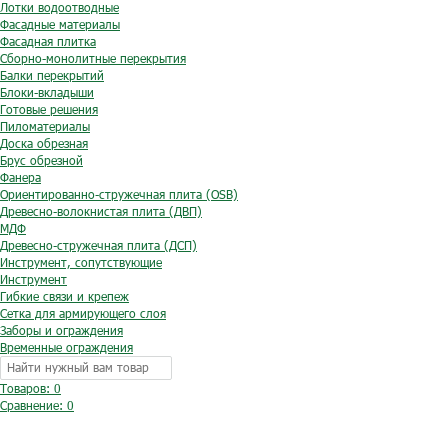
Лотки водоотводные
Фасадные материалы
Фасадная плитка
Сборно-монолитные перекрытия
Балки перекрытий
Блоки-вкладыши
Готовые решения
Пиломатериалы
Доска обрезная
Брус обрезной
Фанера
Ориентированно-стружечная плита (OSB)
Древесно-волокнистая плита (ДВП)
МДФ
Древесно-стружечная плита (ДСП)
Инструмент, сопутствующие
Инструмент
Гибкие связи и крепеж
Сетка для армирующего слоя
Заборы и ограждения
Временные ограждения
Товаров: 0
Сравнение:
0