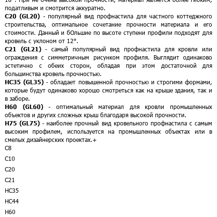
податливым и смотрится аккуратно.
С20 (GL20)
- популярный вид профнастила для частного коттеджного
строительства, оптимальное сочетание прочности материала и его
стоимости. Данный и бОльшие по высоте ступени профили подходят для
кровель с уклоном от 12°.
С21 (GL21)
- самый популярный вид профнастила для кровли или
ограждения с симметричным рисунком профиля. Выглядит одинаково
эстетично с обеих сторон, обладая при этом достаточной для
большинства кровель прочностью.
НС35 (GL35)
- обладает повышенной прочностью и строгими формами,
которые будут одинаково хорошо смотреться как на крыше здания, так и
в заборе.
Н60 (GL60)
- оптимальный материал для кровли промышленных
объектов и других сложных крыш благодаря высокой прочности.
Н75 (GL75)
- наиболее прочный вид кровельного профнастила с самым
высоким профилем, используется на промышленных объектах или в
смелых дизайнерских проектах.
+
С8
С10
С20
С21
НС35
НС44
Н60