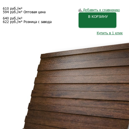
610
руб.
/м²
Добавить к сравнению
594
руб.
/м²
Оптовая цена
В КОРЗИНУ
640
руб.
/м²
622
руб.
/м²
Розница с завода
Купить в 1 клик