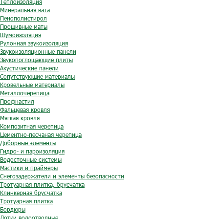
Теплоизоляция
Минеральная вата
Пенополистирол
Прошивные маты
Шумоизоляция
Рулонная звукоизоляция
Звукоизоляционные панели
Звукопоглощающие плиты
Акустические панели
Сопутствующие материалы
Кровельные материалы
Металлочерепица
Профнастил
Фальцевая кровля
Мягкая кровля
Композитная черепица
Цементно-песчаная черепица
Доборные элементы
Гидро- и пароизоляция
Водосточные системы
Мастики и праймеры
Снегозадержатели и элементы безопасности
Тротуарная плитка, брусчатка
Клинкерная брусчатка
Тротуарная плитка
Бордюры
Лотки водоотводные