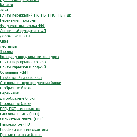
Каталог
ЖБИ
Плиты перекрытий ПК, ПБ, ПНО, НВ и др.
Перемычки, прогоны
Фундаментные блоки ФБС
Ленточный фундамент ФЛ
Дорожные плиты
Сваи
Лестницы
Заборы
Кольца, днища, крышки колодцев
Плиты перекрытия лотков
Плиты карнизов и лоджий
Остальные ЖБИ
Газобетон / газосиликат
Стеновые и перегородочные блоки
U-образные блоки
Перемычки
Дугообразные блоки
O-образные блоки
ПГП, ПСП, гипсокартон
Гипсовые плиты (ПГП)
Силикатные плиты (ПСП)
Гипсокартон (ГКЛ)
Профили для гипсокартона
Прочие стеновые блоки