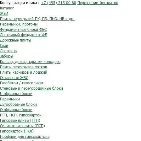
Консультации и заказ:
+7 (495) 215-00-80
Перезвоним бесплатно
Каталог
ЖБИ
Плиты перекрытий ПК, ПБ, ПНО, НВ и др.
Перемычки, прогоны
Фундаментные блоки ФБС
Ленточный фундамент ФЛ
Дорожные плиты
Сваи
Лестницы
Заборы
Кольца, днища, крышки колодцев
Плиты перекрытия лотков
Плиты карнизов и лоджий
Остальные ЖБИ
Газобетон / газосиликат
Стеновые и перегородочные блоки
U-образные блоки
Перемычки
Дугообразные блоки
O-образные блоки
ПГП, ПСП, гипсокартон
Гипсовые плиты (ПГП)
Силикатные плиты (ПСП)
Гипсокартон (ГКЛ)
Профили для гипсокартона