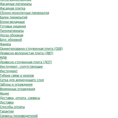
Фасадные материалы
Фасадная плитка
Сборно-монолитные перекрытия
Балки перекрытий
Блоки-вкладыши
Готовые решения
Пиломатериалы
Доска обрезная
Брус обрезной
Фанера
Ориентированно-стружечная плита (OSB)
Древесно-волокнистая плита (ДВП)
МДФ
Древесно-стружечная плита (ДСП)
Инструмент, сопутствующие
Инструмент
Гибкие связи и крепеж
Сетка для армирующего слоя
Заборы и ограждения
Временные ограждения
Акции
Доставка, оплата, сервисы
Доставка
Способы оплаты
Гарантии
Сервисы производителей