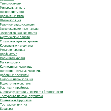
Теплоизоляция
Минеральная вата
Пенополистирол
Прошивные маты
Шумоизоляция
Рулонная звукоизоляция
Звукоизоляционные панели
Звукопоглощающие плиты
Акустические панели
Сопутствующие материалы
Кровельные материалы
Металлочерепица
Профнастил
Фальцевая кровля
Мягкая кровля
Композитная черепица
Цементно-песчаная черепица
Доборные элементы
Гидро- и пароизоляция
Водосточные системы
Мастики и праймеры
Снегозадержатели и элементы безопасности
Тротуарная плитка, брусчатка
Клинкерная брусчатка
Тротуарная плитка
Бордюры