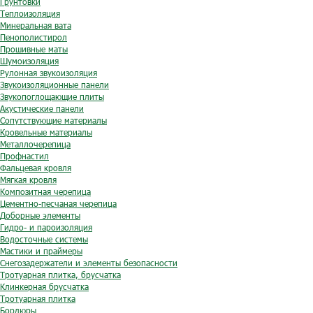
Грунтовки
Теплоизоляция
Минеральная вата
Пенополистирол
Прошивные маты
Шумоизоляция
Рулонная звукоизоляция
Звукоизоляционные панели
Звукопоглощающие плиты
Акустические панели
Сопутствующие материалы
Кровельные материалы
Металлочерепица
Профнастил
Фальцевая кровля
Мягкая кровля
Композитная черепица
Цементно-песчаная черепица
Доборные элементы
Гидро- и пароизоляция
Водосточные системы
Мастики и праймеры
Снегозадержатели и элементы безопасности
Тротуарная плитка, брусчатка
Клинкерная брусчатка
Тротуарная плитка
Бордюры