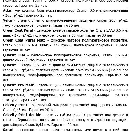
Полиуретановый грунт с обеих сторон, полиамид в составе лицевой
стороны. Гарантия 25 лет.
Atlas
- улучшенный бельгиский полиэстер. Сталь - 0.5 мм, цинкалюминий
- 265 гр\м2. Гарантия 25 лет.
Velur
- сталь 0,5 мм с цинкалюминиевым защитным слоем 265 гр\м2.
Текстурированное покрытие. Гарантия 25 лет.
Green Coat Pural
- финское полиуретановое окрытие. Сталь SAAB 0.5 мм,
цинк - 275 гр\м2, полимерное покрытие 50 мкм. Гарантия 30 лет.
Green Coat Pural Matt
- финское матовое полиуретановое покрытие.
Сталь SAAB 0.5 мм, цинк - 275 гр\м2, полимерное покрытие 50 мкм.
Гарантия 30 лет.
Quarzit Lite
- бельгийское полиуретановое покрытие, сталь 0.5 мм,
цинкалюминий 265 гр\м2. Гарантия 30 лет.
Quarzit
- сталь 0,5 мм с цинк-алюминиевым защитно-металлическим
слоем 265 гр\м2 и толстым органическим покрытием (55 мкм) на основе
полиуретана, модифицированного гранулами полиамида. Гарантия 50
лет!
Quarzit Pro Matt
- сталь с цинк-алюминиевым защитно-металлическим
слоем 265 гр\м2 и толстым органическим покрытием (50 мкм) на основе
полиуретана, модифицированного гранулами полиамида. Матовая
текстура. Гарантия 50 лет!
Colority Print
- эстетичный материал с рисунком под дерево и камень.
Сталь 0,45 мм. Гарантия 20 лет.
Colority Print double
- эстетичный материал с рисунком под дерево и
камень. Одинаковое покрытие с обоих сторон, что идеально подходит
для заборов. Сталь 0,45 мм. Гарантия 20 лет.
Safari
- матовое покрытие из полиэстера, имитирует внешний вид