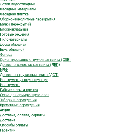
Лотки водоотводные
Фасадные материалы
Фасадная плитка
Сборно-монолитные перекрытия
Балки перекрытий
Блоки-вкладыши
Готовые решения
Пиломатериалы
Доска обрезная
Брус обрезной
Фанера
Ориентированно-стружечная плита (OSB)
Древесно-волокнистая плита (ДВП)
МДФ
Древесно-стружечная плита (ДСП)
Инструмент, сопутствующие
Инструмент
Гибкие связи и крепеж
Сетка для армирующего слоя
Заборы и ограждения
Временные ограждения
Акции
Доставка, оплата, сервисы
Доставка
Способы оплаты
Гарантии