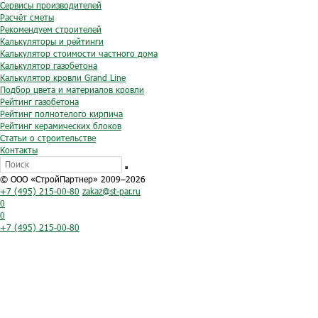
Сервисы производителей
Расчёт сметы
Рекомендуем строителей
Калькуляторы и рейтинги
Калькулятор стоимости частного дома
Калькулятор газобетона
Калькулятор кровли Grand Line
Подбор цвета и материалов кровли
Рейтинг газобетона
Рейтинг полнотелого кирпича
Рейтинг керамических блоков
Статьи о строительстве
Контакты
© ООО «СтройПартнер» 2009–2026
+7 (495) 215-00-80
zakaz@st-par.ru
0
0
+7 (495) 215-00-80