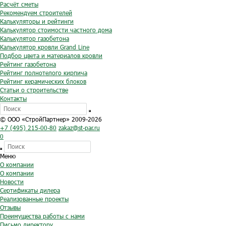
Расчёт сметы
Рекомендуем строителей
Калькуляторы и рейтинги
Калькулятор стоимости частного дома
Калькулятор газобетона
Калькулятор кровли Grand Line
Подбор цвета и материалов кровли
Рейтинг газобетона
Рейтинг полнотелого кирпича
Рейтинг керамических блоков
Статьи о строительстве
Контакты
© ООО «СтройПартнер» 2009-2026
+7 (495) 215-00-80
zakaz@st-par.ru
0
Меню
О компании
О компании
Новости
Сертификаты дилера
Реализованные проекты
Отзывы
Преимущества работы с нами
Письмо директору