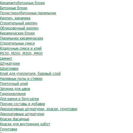
Керамзитобетонные блоки
Бетонные блоки
Полистиролбетонные перемычки
Кирпич, керамика
Строительный кирпич
Облицовочный кирпич
Керамические блоки
Перемычки керамические
Строительные смеси
Кладочные смеси и клей
М150, М200, М300, М400
Цемент
Штукатурки
Шпатлевки
Клей для утеплителя, базовый слой
Наливные полы и стяжки
Плиточный клей
Затирки для швов
Гидроизоляция
Для камня и брусчатки
Прочие составы и добавки
Декоративные штукатурки, краски, грунтовки
Декоративные штукатурки
Краски фасадные
Краски для внутренних работ
Грунтовки