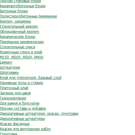
Прочие стеновые блоки
Керамзитобетонные блоки
Бетонные блоки
Полистиролбетонные перемычки
Кирпич, керамика
Строительный кирпич
Облицовочный кирпич
Керамические блоки
Перемычки керамические
Строительные смеси
Кладочные смеси и клей
М150, М200, М300, М400
Цемент
Штукатурки
Шпатлевки
Клей для утеплителя, базовый слой
Наливные полы и стяжки
Плиточный клей
Затирки для швов
Гидроизоляция
Для камня и брусчатки
Прочие составы и добавки
Декоративные штукатурки, краски, грунтовки
Декоративные штукатурки
Краски фасадные
Краски для внутренних работ
Грунтовки