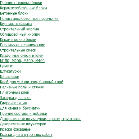
Прочие стеновые блоки
Керамзитобетонные блоки
Бетонные блоки
Полистиролбетонные перемычки
Кирпич, керамика
Строительный кирпич
Облицовочный кирпич
Керамические блоки
Перемычки керамические
Строительные смеси
Кладочные смеси и клей
М150, М200, М300, М400
Цемент
Штукатурки
Шпатлевки
Клей для утеплителя, базовый слой
Наливные полы и стяжки
Плиточный клей
Затирки для швов
Гидроизоляция
Для камня и брусчатки
Прочие составы и добавки
Декоративные штукатурки, краски, грунтовки
Декоративные штукатурки
Краски фасадные
Краски для внутренних работ