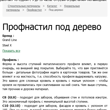
Строительные материалы
>
Каталог
>
Кровельные
материалы
>
Профнастил
>
Под дерево
Профнастил под дерево
Бренд :
Grand Line
Steel X
Показать все
Профиль :
Форма и высота ступеней металлического профиля влияет, в первую
очередь, на внешний вид покрытия. Выбирайте то, что вам приглянётся
больше - детальные фотографии ищите в карточках товаров. Так же они
влияют и на жесткость, т.е. способность профиля выдерживать нагрузку.
Это важно для сложных кровель и кровель с малым уклоном - чтобы
кровля не провалилась при скапливании на ней снега. Чем выше ступень,
тем прочнее и дороже материал.
С8 (GL8)
- подходит для заборов, обшивания стен и потолков изнутри.
Это экономичный профиль с минимальной высотой ступени.
С10 (GL10)
- подходит для заборов, фасадов и кровель с уклоном от
18°. При не очень высокой прочности, материал является более гибким,