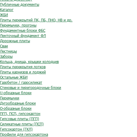
Публичные документы
Каталог
ЖБИ
Плиты перекрытий ПК, ПБ, ПНО, НВ и др.
Перемычки, прогоны
Фундаментные блоки ФБС
Ленточный фундамент ФЛ
Дорожные плиты
Сваи
Лестницы
Заборы
Кольца, днища, крышки колодцев
Плиты перекрытия лотков
Плиты карнизов и лоджий
Остальные ЖБИ
Газобетон / газосиликат
Стеновые и перегородочные блоки
U-образные блоки
Перемычки
Дугообразные блоки
O-образные блоки
ПГП, ПСП, гипсокартон
Гипсовые плиты (ПГП)
Силикатные плиты (ПСП)
Гипсокартон (ГКЛ)
Профили для гипсокартона