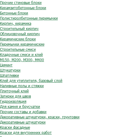
Прочие стеновые блоки
Керамзитобетонные блоки
Бетонные блоки
Полистиролбетонные перемычки
Кирпич, керамика
Строительный кирпич
Облицовочный кирпич
Керамические блоки
Перемычки керамические
Строительные смеси
Кладочные смеси и клей
М150, М200, М300, М400
Цемент
Штукатурки
Шпатлевки
Клей для утеплителя, базовый слой
Наливные полы и стяжки
Плиточный клей
Затирки для швов
Гидроизоляция
Для камня и брусчатки
Прочие составы и добавки
Декоративные штукатурки, краски, грунтовки
Декоративные штукатурки
Краски фасадные
Краски для внутренних работ