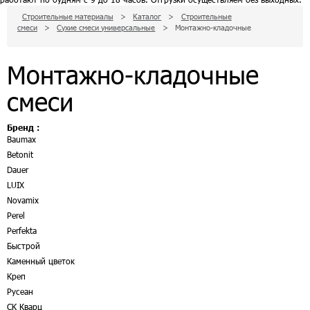
Строительные материалы
>
Каталог
>
Строительные
смеси
>
Сухие смеси универсальные
>
Монтажно-кладочные
Монтажно-кладочные
смеси
Бренд :
Baumax
Betonit
Dauer
LUIX
Novamix
Perel
Perfekta
Быстрой
Каменный цветок
Креп
Русеан
СК Кварц