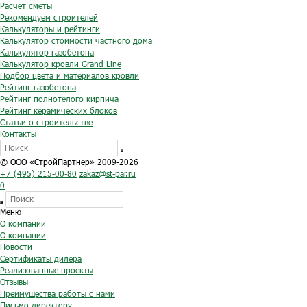
Расчёт сметы
Рекомендуем строителей
Калькуляторы и рейтинги
Калькулятор стоимости частного дома
Калькулятор газобетона
Калькулятор кровли Grand Line
Подбор цвета и материалов кровли
Рейтинг газобетона
Рейтинг полнотелого кирпича
Рейтинг керамических блоков
Статьи о строительстве
Контакты
© ООО «СтройПартнер» 2009-2026
+7 (495) 215-00-80
zakaz@st-par.ru
0
Меню
О компании
О компании
Новости
Сертификаты дилера
Реализованные проекты
Отзывы
Преимущества работы с нами
Письмо директору