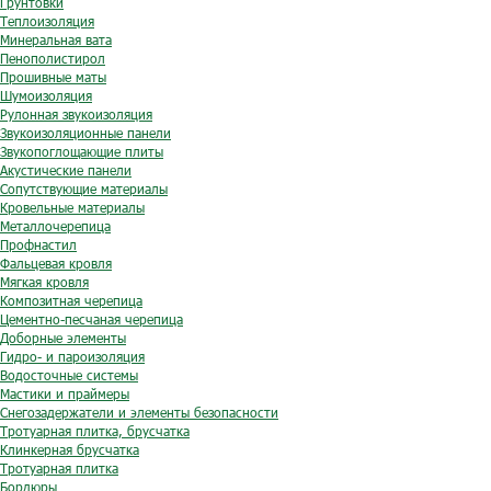
Грунтовки
Теплоизоляция
Минеральная вата
Пенополистирол
Прошивные маты
Шумоизоляция
Рулонная звукоизоляция
Звукоизоляционные панели
Звукопоглощающие плиты
Акустические панели
Сопутствующие материалы
Кровельные материалы
Металлочерепица
Профнастил
Фальцевая кровля
Мягкая кровля
Композитная черепица
Цементно-песчаная черепица
Доборные элементы
Гидро- и пароизоляция
Водосточные системы
Мастики и праймеры
Снегозадержатели и элементы безопасности
Тротуарная плитка, брусчатка
Клинкерная брусчатка
Тротуарная плитка
Бордюры