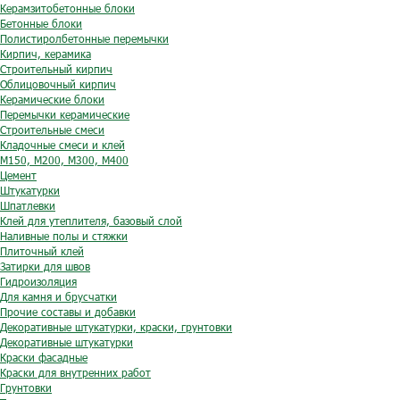
Керамзитобетонные блоки
Бетонные блоки
Полистиролбетонные перемычки
Кирпич, керамика
Строительный кирпич
Облицовочный кирпич
Керамические блоки
Перемычки керамические
Строительные смеси
Кладочные смеси и клей
М150, М200, М300, М400
Цемент
Штукатурки
Шпатлевки
Клей для утеплителя, базовый слой
Наливные полы и стяжки
Плиточный клей
Затирки для швов
Гидроизоляция
Для камня и брусчатки
Прочие составы и добавки
Декоративные штукатурки, краски, грунтовки
Декоративные штукатурки
Краски фасадные
Краски для внутренних работ
Грунтовки