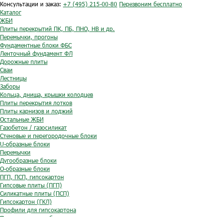
Консультации и заказ:
+7 (495) 215-00-80
Перезвоним бесплатно
Каталог
ЖБИ
Плиты перекрытий ПК, ПБ, ПНО, НВ и др.
Перемычки, прогоны
Фундаментные блоки ФБС
Ленточный фундамент ФЛ
Дорожные плиты
Сваи
Лестницы
Заборы
Кольца, днища, крышки колодцев
Плиты перекрытия лотков
Плиты карнизов и лоджий
Остальные ЖБИ
Газобетон / газосиликат
Стеновые и перегородочные блоки
U-образные блоки
Перемычки
Дугообразные блоки
O-образные блоки
ПГП, ПСП, гипсокартон
Гипсовые плиты (ПГП)
Силикатные плиты (ПСП)
Гипсокартон (ГКЛ)
Профили для гипсокартона