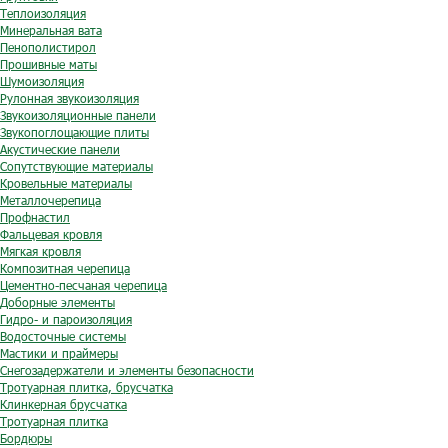
Теплоизоляция
Минеральная вата
Пенополистирол
Прошивные маты
Шумоизоляция
Рулонная звукоизоляция
Звукоизоляционные панели
Звукопоглощающие плиты
Акустические панели
Сопутствующие материалы
Кровельные материалы
Металлочерепица
Профнастил
Фальцевая кровля
Мягкая кровля
Композитная черепица
Цементно-песчаная черепица
Доборные элементы
Гидро- и пароизоляция
Водосточные системы
Мастики и праймеры
Снегозадержатели и элементы безопасности
Тротуарная плитка, брусчатка
Клинкерная брусчатка
Тротуарная плитка
Бордюры