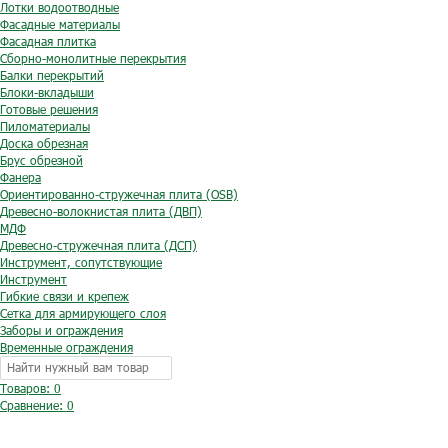
Лотки водоотводные
Фасадные материалы
Фасадная плитка
Сборно-монолитные перекрытия
Балки перекрытий
Блоки-вкладыши
Готовые решения
Пиломатериалы
Доска обрезная
Брус обрезной
Фанера
Ориентированно-стружечная плита (OSB)
Древесно-волокнистая плита (ДВП)
МДФ
Древесно-стружечная плита (ДСП)
Инструмент, сопутствующие
Инструмент
Гибкие связи и крепеж
Сетка для армирующего слоя
Заборы и ограждения
Временные ограждения
Товаров: 0
Сравнение:
0