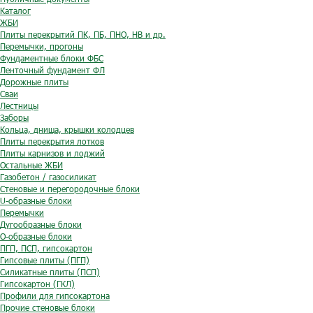
Каталог
ЖБИ
Плиты перекрытий ПК, ПБ, ПНО, НВ и др.
Перемычки, прогоны
Фундаментные блоки ФБС
Ленточный фундамент ФЛ
Дорожные плиты
Сваи
Лестницы
Заборы
Кольца, днища, крышки колодцев
Плиты перекрытия лотков
Плиты карнизов и лоджий
Остальные ЖБИ
Газобетон / газосиликат
Стеновые и перегородочные блоки
U-образные блоки
Перемычки
Дугообразные блоки
O-образные блоки
ПГП, ПСП, гипсокартон
Гипсовые плиты (ПГП)
Силикатные плиты (ПСП)
Гипсокартон (ГКЛ)
Профили для гипсокартона
Прочие стеновые блоки