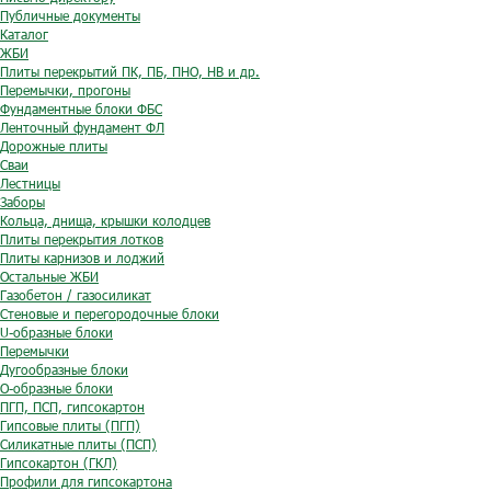
Публичные документы
Каталог
ЖБИ
Плиты перекрытий ПК, ПБ, ПНО, НВ и др.
Перемычки, прогоны
Фундаментные блоки ФБС
Ленточный фундамент ФЛ
Дорожные плиты
Сваи
Лестницы
Заборы
Кольца, днища, крышки колодцев
Плиты перекрытия лотков
Плиты карнизов и лоджий
Остальные ЖБИ
Газобетон / газосиликат
Стеновые и перегородочные блоки
U-образные блоки
Перемычки
Дугообразные блоки
O-образные блоки
ПГП, ПСП, гипсокартон
Гипсовые плиты (ПГП)
Силикатные плиты (ПСП)
Гипсокартон (ГКЛ)
Профили для гипсокартона