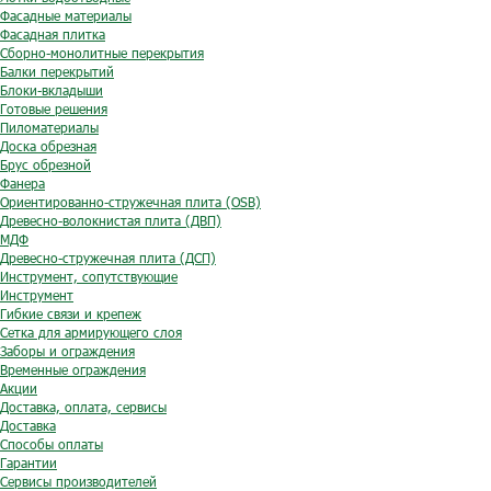
Фасадные материалы
Фасадная плитка
Сборно-монолитные перекрытия
Балки перекрытий
Блоки-вкладыши
Готовые решения
Пиломатериалы
Доска обрезная
Брус обрезной
Фанера
Ориентированно-стружечная плита (OSB)
Древесно-волокнистая плита (ДВП)
МДФ
Древесно-стружечная плита (ДСП)
Инструмент, сопутствующие
Инструмент
Гибкие связи и крепеж
Сетка для армирующего слоя
Заборы и ограждения
Временные ограждения
Акции
Доставка, оплата, сервисы
Доставка
Способы оплаты
Гарантии
Сервисы производителей