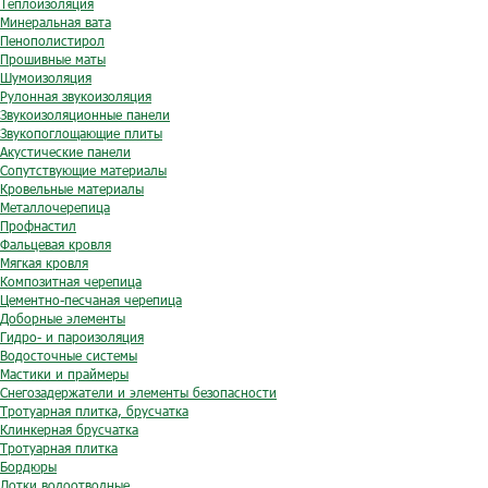
Теплоизоляция
Минеральная вата
Пенополистирол
Прошивные маты
Шумоизоляция
Рулонная звукоизоляция
Звукоизоляционные панели
Звукопоглощающие плиты
Акустические панели
Сопутствующие материалы
Кровельные материалы
Металлочерепица
Профнастил
Фальцевая кровля
Мягкая кровля
Композитная черепица
Цементно-песчаная черепица
Доборные элементы
Гидро- и пароизоляция
Водосточные системы
Мастики и праймеры
Снегозадержатели и элементы безопасности
Тротуарная плитка, брусчатка
Клинкерная брусчатка
Тротуарная плитка
Бордюры
Лотки водоотводные