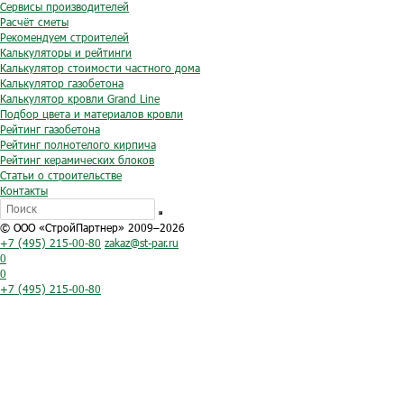
Сервисы производителей
Расчёт сметы
Рекомендуем строителей
Калькуляторы и рейтинги
Калькулятор стоимости частного дома
Калькулятор газобетона
Калькулятор кровли Grand Line
Подбор цвета и материалов кровли
Рейтинг газобетона
Рейтинг полнотелого кирпича
Рейтинг керамических блоков
Статьи о строительстве
Контакты
© ООО «СтройПартнер» 2009–2026
+7 (495) 215-00-80
zakaz@st-par.ru
0
0
+7 (495) 215-00-80