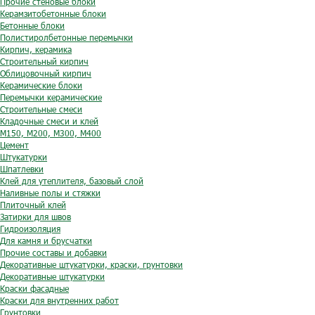
Прочие стеновые блоки
Керамзитобетонные блоки
Бетонные блоки
Полистиролбетонные перемычки
Кирпич, керамика
Строительный кирпич
Облицовочный кирпич
Керамические блоки
Перемычки керамические
Строительные смеси
Кладочные смеси и клей
М150, М200, М300, М400
Цемент
Штукатурки
Шпатлевки
Клей для утеплителя, базовый слой
Наливные полы и стяжки
Плиточный клей
Затирки для швов
Гидроизоляция
Для камня и брусчатки
Прочие составы и добавки
Декоративные штукатурки, краски, грунтовки
Декоративные штукатурки
Краски фасадные
Краски для внутренних работ
Грунтовки