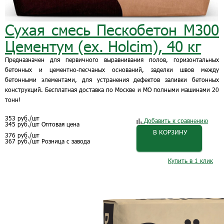
Сухая смесь Пескобетон М300
Цементум (ex. Holcim), 40 кг
Предназначен для первичного выравнивания полов, горизонтальных
бетонных и цементно-песчаных оснований, заделки швов между
бетонными элементами, для устранения дефектов заливки бетонных
конструкций. Бесплатная доставка по Москве и МО полными машинами 20
тонн!
353
руб.
/шт
Добавить к сравнению
345
руб.
/шт
Оптовая цена
В КОРЗИНУ
376
руб.
/шт
367
руб.
/шт
Розница с завода
Купить в 1 клик