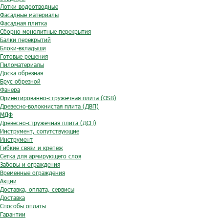
Лотки водоотводные
Фасадные материалы
Фасадная плитка
Сборно-монолитные перекрытия
Балки перекрытий
Блоки-вкладыши
Готовые решения
Пиломатериалы
Доска обрезная
Брус обрезной
Фанера
Ориентированно-стружечная плита (OSB)
Древесно-волокнистая плита (ДВП)
МДФ
Древесно-стружечная плита (ДСП)
Инструмент, сопутствующие
Инструмент
Гибкие связи и крепеж
Сетка для армирующего слоя
Заборы и ограждения
Временные ограждения
Акции
Доставка, оплата, сервисы
Доставка
Способы оплаты
Гарантии