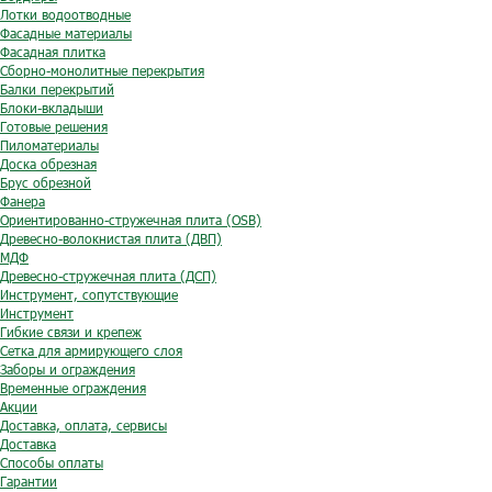
Лотки водоотводные
Фасадные материалы
Фасадная плитка
Сборно-монолитные перекрытия
Балки перекрытий
Блоки-вкладыши
Готовые решения
Пиломатериалы
Доска обрезная
Брус обрезной
Фанера
Ориентированно-стружечная плита (OSB)
Древесно-волокнистая плита (ДВП)
МДФ
Древесно-стружечная плита (ДСП)
Инструмент, сопутствующие
Инструмент
Гибкие связи и крепеж
Сетка для армирующего слоя
Заборы и ограждения
Временные ограждения
Акции
Доставка, оплата, сервисы
Доставка
Способы оплаты
Гарантии