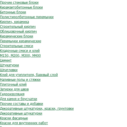
Прочие стеновые блоки
Керамзитобетонные блоки
Бетонные блоки
Полистиролбетонные перемычки
Кирпич, керамика
Строительный кирпич
Облицовочный кирпич
Керамические блоки
Перемычки керамические
Строительные смеси
Кладочные смеси и клей
М150, М200, М300, М400
Цемент
Штукатурки
Шпатлевки
Клей для утеплителя, базовый слой
Наливные полы и стяжки
Плиточный клей
Затирки для швов
Гидроизоляция
Для камня и брусчатки
Прочие составы и добавки
Декоративные штукатурки, краски, грунтовки
Декоративные штукатурки
Краски фасадные
Краски для внутренних работ