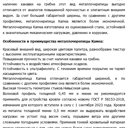
наличию канавки на гребне этот вид металлочерепицы выгодно
отличается от аналогов повышенной прочностью и элегантным внешним
видом. За счет большей габаритной ширины, по сравнению с другими
профилями, металлочерепица Kamea является более экономичной.
Металлочерепица Kamea изготовлена из оцинкованной стали, устойчивой
к значительным механическим нагрузкам, давлению и коррозии.
Особенности и преимущества металлочерепицы Камеа:
Красивый внешний вид, широкая цветовая палитра, разнообразие текстур
с высокими эксплуатационными характеристиками.
Повышенная прочность за счет наличия канавки на гребне.
Устойчивость к воздействию атмосферных осадков.
Устойчивость к ультрафиолету. С течением времени покрытие не теряет
насыщенности цвета.
Металлочерепица Kamea отличается габаритной шириной, и по
сравнению с другими профилями она является более экономичной.
Высокая точность геометрии стыков.
Невысокая цена.
Волновой профиль толщиной 0,45 мм и менее не рекомендуется
применять для устройства кровли согласно новому ГОСТ Р 58153-2018,
изменения для которого вступили в силу с 1 сентября 2023 года. Кровля
из металла толщиной менее 0,5 мм может не выдержать воздействия
нагрузки: не устоит под весом снега, порывами ветра или другими
сложными погодными условиями. Применив тонкий кровельный материал
можно столкнуться с тем, что его нужно будет чаще ремонтировать или