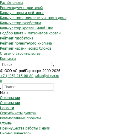
Расчёт сметы
Рекомендуем строителей
Калькуляторы и рейтинги
Калькулятор стоимости частного дома
Калькулятор газобетона
Калькулятор кровли Grand Line
Подбор цвета и материалов кровли
Рейтинг газобетона
Рейтинг полнотелого кирпича
Рейтинг керамических блоков
Статьи о строительстве
Контакты
© ООО «СтройПартнер» 2009-2026
+7 (495) 215-00-80
zakaz@st-par.ru
0
Меню
О компании
О компании
Новости
Сертификаты дилера
Реализованные проекты
Отзывы
Преимущества работы с нами
Письмо директору