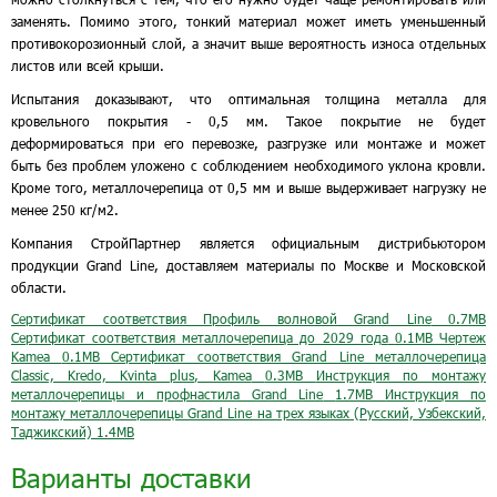
заменять. Помимо этого, тонкий материал может иметь уменьшенный
противокорозионный слой, а значит выше вероятность износа отдельных
листов или всей крыши.
Испытания доказывают, что оптимальная толщина металла для
кровельного покрытия - 0,5 мм. Такое покрытие не будет
деформироваться при его перевозке, разгрузке или монтаже и может
быть без проблем уложено с соблюдением необходимого уклона кровли.
Кроме того, металлочерепица от 0,5 мм и выше выдерживает нагрузку не
менее 250 кг/м2.
Компания СтройПартнер является официальным дистрибьютором
продукции Grand Line, доставляем материалы по Москве и Московской
области.
Сертификат соответствия Профиль волновой Grand Line
0.7MB
Сертификат соответствия металлочерепица до 2029 года
0.1MB
Чертеж
Kamea
0.1MB
Сертификат соответствия Grand Line металлочерепица
Classic, Kredo, Kvinta plus, Kamea
0.3MB
Инструкция по монтажу
металлочерепицы и профнастила Grand Line
1.7MB
Инструкция по
монтажу металлочерепицы Grand Line на трех языках (Русский, Узбекский,
Таджикский)
1.4MB
Варианты доставки