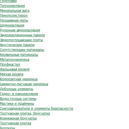
Грунтовки
Теплоизоляция
Минеральная вата
Пенополистирол
Прошивные маты
Шумоизоляция
Рулонная звукоизоляция
Звукоизоляционные панели
Звукопоглощающие плиты
Акустические панели
Сопутствующие материалы
Кровельные материалы
Металлочерепица
Профнастил
Фальцевая кровля
Мягкая кровля
Композитная черепица
Цементно-песчаная черепица
Доборные элементы
Гидро- и пароизоляция
Водосточные системы
Мастики и праймеры
Снегозадержатели и элементы безопасности
Тротуарная плитка, брусчатка
Клинкерная брусчатка
Тротуарная плитка
Бордюры