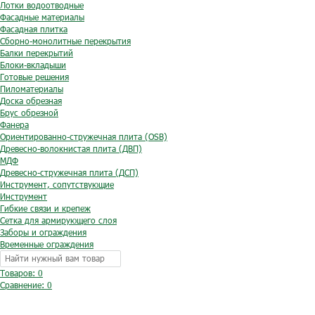
Лотки водоотводные
Фасадные материалы
Фасадная плитка
Сборно-монолитные перекрытия
Балки перекрытий
Блоки-вкладыши
Готовые решения
Пиломатериалы
Доска обрезная
Брус обрезной
Фанера
Ориентированно-стружечная плита (OSB)
Древесно-волокнистая плита (ДВП)
МДФ
Древесно-стружечная плита (ДСП)
Инструмент, сопутствующие
Инструмент
Гибкие связи и крепеж
Сетка для армирующего слоя
Заборы и ограждения
Временные ограждения
Товаров: 0
Сравнение:
0