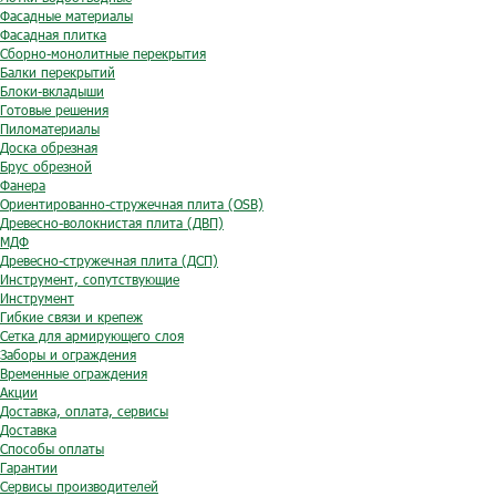
Фасадные материалы
Фасадная плитка
Сборно-монолитные перекрытия
Балки перекрытий
Блоки-вкладыши
Готовые решения
Пиломатериалы
Доска обрезная
Брус обрезной
Фанера
Ориентированно-стружечная плита (OSB)
Древесно-волокнистая плита (ДВП)
МДФ
Древесно-стружечная плита (ДСП)
Инструмент, сопутствующие
Инструмент
Гибкие связи и крепеж
Сетка для армирующего слоя
Заборы и ограждения
Временные ограждения
Акции
Доставка, оплата, сервисы
Доставка
Способы оплаты
Гарантии
Сервисы производителей