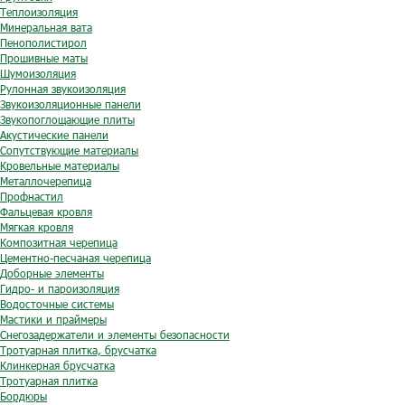
Теплоизоляция
Минеральная вата
Пенополистирол
Прошивные маты
Шумоизоляция
Рулонная звукоизоляция
Звукоизоляционные панели
Звукопоглощающие плиты
Акустические панели
Сопутствующие материалы
Кровельные материалы
Металлочерепица
Профнастил
Фальцевая кровля
Мягкая кровля
Композитная черепица
Цементно-песчаная черепица
Доборные элементы
Гидро- и пароизоляция
Водосточные системы
Мастики и праймеры
Снегозадержатели и элементы безопасности
Тротуарная плитка, брусчатка
Клинкерная брусчатка
Тротуарная плитка
Бордюры