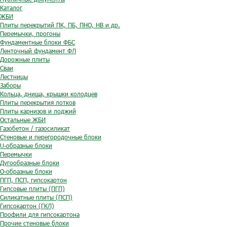
Каталог
ЖБИ
Плиты перекрытий ПК, ПБ, ПНО, НВ и др.
Перемычки, прогоны
Фундаментные блоки ФБС
Ленточный фундамент ФЛ
Дорожные плиты
Сваи
Лестницы
Заборы
Кольца, днища, крышки колодцев
Плиты перекрытия лотков
Плиты карнизов и лоджий
Остальные ЖБИ
Газобетон / газосиликат
Стеновые и перегородочные блоки
U-образные блоки
Перемычки
Дугообразные блоки
O-образные блоки
ПГП, ПСП, гипсокартон
Гипсовые плиты (ПГП)
Силикатные плиты (ПСП)
Гипсокартон (ГКЛ)
Профили для гипсокартона
Прочие стеновые блоки