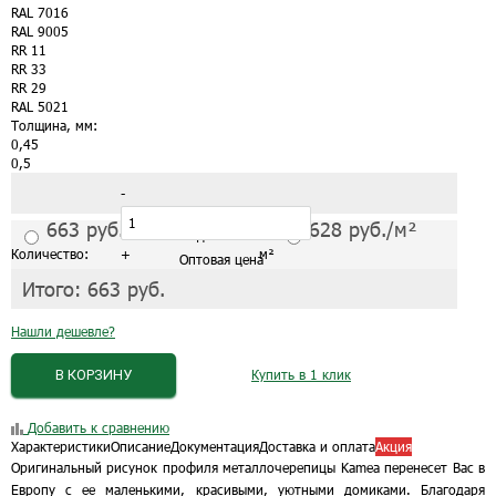
RAL 7016
RAL 9005
RR 11
RR 33
RR 29
RAL 5021
Толщина, мм:
0,45
0,5
-
663
руб./м²
628
руб./м²
С завода от 1 листа
Количество:
+
м²
Оптовая цена
Итого:
663
руб.
Нашли дешевле?
В КОРЗИНУ
Купить в 1 клик
Добавить к сравнению
Характеристики
Описание
Документация
Доставка и оплата
Акция
Оригинальный рисунок профиля металлочерепицы Kamea перенесет Вас в
Европу с ее маленькими, красивыми, уютными домиками. Благодаря