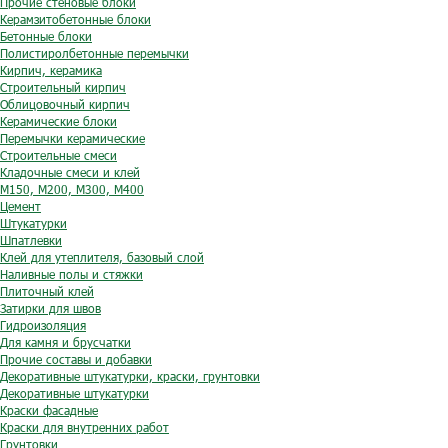
Прочие стеновые блоки
Керамзитобетонные блоки
Бетонные блоки
Полистиролбетонные перемычки
Кирпич, керамика
Строительный кирпич
Облицовочный кирпич
Керамические блоки
Перемычки керамические
Строительные смеси
Кладочные смеси и клей
М150, М200, М300, М400
Цемент
Штукатурки
Шпатлевки
Клей для утеплителя, базовый слой
Наливные полы и стяжки
Плиточный клей
Затирки для швов
Гидроизоляция
Для камня и брусчатки
Прочие составы и добавки
Декоративные штукатурки, краски, грунтовки
Декоративные штукатурки
Краски фасадные
Краски для внутренних работ
Грунтовки