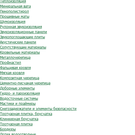
Теплоизоляция
Минеральная вата
Пенополистирол
Прошивные маты
Шумоизоляция
Рулонная звукоизоляция
Звукоизоляционные панели
Звукопоглощающие плиты
Акустические панели
Сопутствующие материалы
Кровельные материалы
Металлочерепица
Профнастил
Фальцевая кровля
Мягкая кровля
Композитная черепица
Цементно-песчаная черепица
Доборные элементы
Гидро- и пароизоляция
Водосточные системы
Мастики и праймеры
Снегозадержатели и элементы безопасности
Тротуарная плитка, брусчатка
Клинкерная брусчатка
Тротуарная плитка
Бордюры
Лотки водоотводные