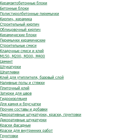
Керамзитобетонные блоки
Бетонные блоки
Полистиролбетонные перемычки
Кирпич, керамика
Строительный кирпич
Облицовочный кирпич
Керамические блоки
Перемычки керамические
Строительные смеси
Кладочные смеси и клей
М150, М200, М300, М400
Цемент
Штукатурки
Шпатлевки
Клей для утеплителя, базовый слой
Наливные полы и стяжки
Плиточный клей
Затирки для швов
Гидроизоляция
Для камня и брусчатки
Прочие составы и добавки
Декоративные штукатурки, краски, грунтовки
Декоративные штукатурки
Краски фасадные
Краски для внутренних работ
Грунтовки