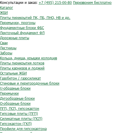
Консультации и заказ:
+7 (495) 215-00-80
Перезвоним бесплатно
Каталог
ЖБИ
Плиты перекрытий ПК, ПБ, ПНО, НВ и др.
Перемычки, прогоны
Фундаментные блоки ФБС
Ленточный фундамент ФЛ
Дорожные плиты
Сваи
Лестницы
Заборы
Кольца, днища, крышки колодцев
Плиты перекрытия лотков
Плиты карнизов и лоджий
Остальные ЖБИ
Газобетон / газосиликат
Стеновые и перегородочные блоки
U-образные блоки
Перемычки
Дугообразные блоки
O-образные блоки
ПГП, ПСП, гипсокартон
Гипсовые плиты (ПГП)
Силикатные плиты (ПСП)
Гипсокартон (ГКЛ)
Профили для гипсокартона