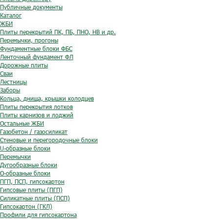
Публичные документы
Каталог
ЖБИ
Плиты перекрытий ПК, ПБ, ПНО, НВ и др.
Перемычки, прогоны
Фундаментные блоки ФБС
Ленточный фундамент ФЛ
Дорожные плиты
Сваи
Лестницы
Заборы
Кольца, днища, крышки колодцев
Плиты перекрытия лотков
Плиты карнизов и лоджий
Остальные ЖБИ
Газобетон / газосиликат
Стеновые и перегородочные блоки
U-образные блоки
Перемычки
Дугообразные блоки
O-образные блоки
ПГП, ПСП, гипсокартон
Гипсовые плиты (ПГП)
Силикатные плиты (ПСП)
Гипсокартон (ГКЛ)
Профили для гипсокартона