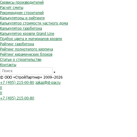
Сервисы производителей
Расчёт сметы
Рекомендуем строителей
Калькуляторы и рейтинги
Калькулятор стоимости частного дома
Калькулятор газобетона
Калькулятор кровли Grand Line
Подбор цвета и материалов кровли
Рейтинг газобетона
Рейтинг полнотелого кирпича
Рейтинг керамических блоков
Статьи о строительстве
Контакты
© ООО «СтройПартнер» 2009–2026
+7 (495) 215-00-80
zakaz@st-par.ru
0
0
+7 (495) 215-00-80