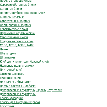
Прочие стеновые блоки
Керамзитобетонные блоки
Бетонные блоки
Полистиролбетонные перемычки
Кирпич, керамика
Строительный кирпич
Облицовочный кирпич
Керамические блоки
Перемычки керамические
Строительные смеси
Кладочные смеси и клей
М150, М200, М300, М400
Цемент
Штукатурки
Шпатлевки
Клей для утеплителя, базовый слой
Наливные полы и стяжки
Плиточный клей
Затирки для швов
Гидроизоляция
Для камня и брусчатки
Прочие составы и добавки
Декоративные штукатурки, краски, грунтовки
Декоративные штукатурки
Краски фасадные
Краски для внутренних работ
Грунтовки