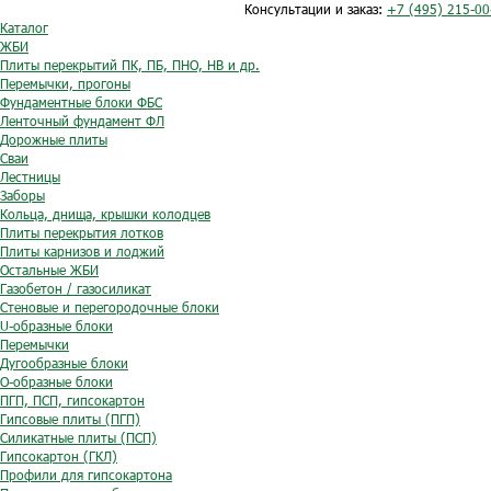
Консультации и заказ:
+7 (495) 215-00
Каталог
ЖБИ
Плиты перекрытий ПК, ПБ, ПНО, НВ и др.
Перемычки, прогоны
Фундаментные блоки ФБС
Ленточный фундамент ФЛ
Дорожные плиты
Сваи
Лестницы
Заборы
Кольца, днища, крышки колодцев
Плиты перекрытия лотков
Плиты карнизов и лоджий
Остальные ЖБИ
Газобетон / газосиликат
Стеновые и перегородочные блоки
U-образные блоки
Перемычки
Дугообразные блоки
O-образные блоки
ПГП, ПСП, гипсокартон
Гипсовые плиты (ПГП)
Силикатные плиты (ПСП)
Гипсокартон (ГКЛ)
Профили для гипсокартона