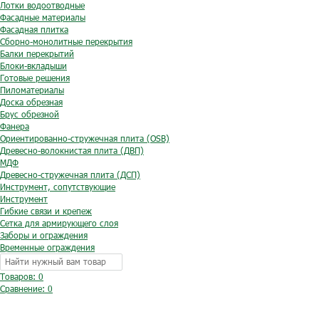
Лотки водоотводные
Фасадные материалы
Фасадная плитка
Сборно-монолитные перекрытия
Балки перекрытий
Блоки-вкладыши
Готовые решения
Пиломатериалы
Доска обрезная
Брус обрезной
Фанера
Ориентированно-стружечная плита (OSB)
Древесно-волокнистая плита (ДВП)
МДФ
Древесно-стружечная плита (ДСП)
Инструмент, сопутствующие
Инструмент
Гибкие связи и крепеж
Сетка для армирующего слоя
Заборы и ограждения
Временные ограждения
Товаров: 0
Сравнение:
0