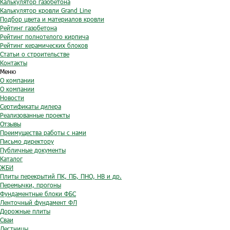
Калькулятор газобетона
Калькулятор кровли Grand Line
Подбор цвета и материалов кровли
Рейтинг газобетона
Рейтинг полнотелого кирпича
Рейтинг керамических блоков
Статьи о строительстве
Контакты
Меню
О компании
О компании
Новости
Сертификаты дилера
Реализованные проекты
Отзывы
Преимущества работы с нами
Письмо директору
Публичные документы
Каталог
ЖБИ
Плиты перекрытий ПК, ПБ, ПНО, НВ и др.
Перемычки, прогоны
Фундаментные блоки ФБС
Ленточный фундамент ФЛ
Дорожные плиты
Сваи
Лестницы