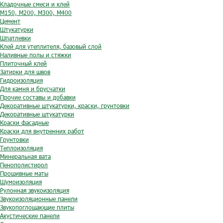
Кладочные смеси и клей
М150, М200, М300, М400
Цемент
Штукатурки
Шпатлевки
Клей для утеплителя, базовый слой
Наливные полы и стяжки
Плиточный клей
Затирки для швов
Гидроизоляция
Для камня и брусчатки
Прочие составы и добавки
Декоративные штукатурки, краски, грунтовки
Декоративные штукатурки
Краски фасадные
Краски для внутренних работ
Грунтовки
Теплоизоляция
Минеральная вата
Пенополистирол
Прошивные маты
Шумоизоляция
Рулонная звукоизоляция
Звукоизоляционные панели
Звукопоглощающие плиты
Акустические панели