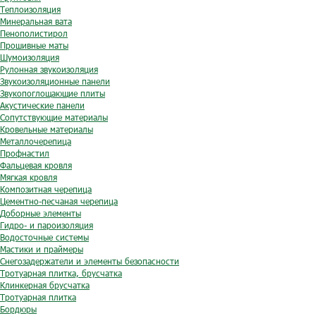
Теплоизоляция
Минеральная вата
Пенополистирол
Прошивные маты
Шумоизоляция
Рулонная звукоизоляция
Звукоизоляционные панели
Звукопоглощающие плиты
Акустические панели
Сопутствующие материалы
Кровельные материалы
Металлочерепица
Профнастил
Фальцевая кровля
Мягкая кровля
Композитная черепица
Цементно-песчаная черепица
Доборные элементы
Гидро- и пароизоляция
Водосточные системы
Мастики и праймеры
Снегозадержатели и элементы безопасности
Тротуарная плитка, брусчатка
Клинкерная брусчатка
Тротуарная плитка
Бордюры