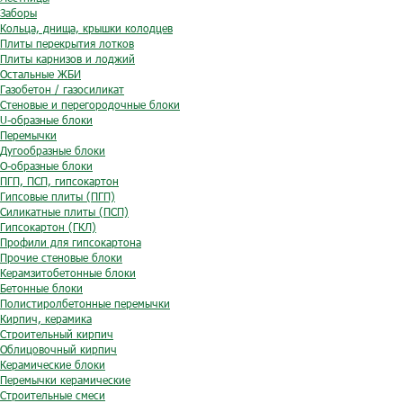
Заборы
Кольца, днища, крышки колодцев
Плиты перекрытия лотков
Плиты карнизов и лоджий
Остальные ЖБИ
Газобетон / газосиликат
Стеновые и перегородочные блоки
U-образные блоки
Перемычки
Дугообразные блоки
O-образные блоки
ПГП, ПСП, гипсокартон
Гипсовые плиты (ПГП)
Силикатные плиты (ПСП)
Гипсокартон (ГКЛ)
Профили для гипсокартона
Прочие стеновые блоки
Керамзитобетонные блоки
Бетонные блоки
Полистиролбетонные перемычки
Кирпич, керамика
Строительный кирпич
Облицовочный кирпич
Керамические блоки
Перемычки керамические
Строительные смеси